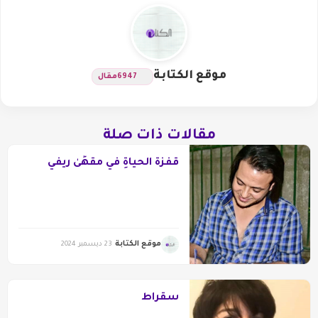
موقع الكتابة
6947
مقال
مقالات ذات صلة
قفزةُ الحياةِ في مقهًىٰ ريفي
موقع الكتابة
23 ديسمبر 2024
سقراط