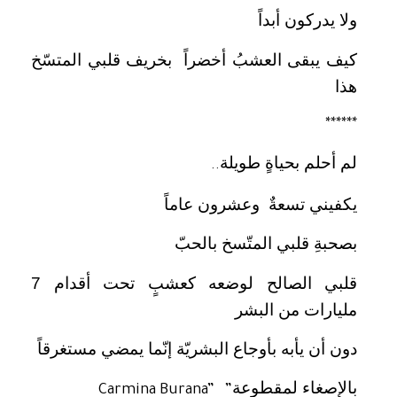
ولا يدركون أبداً
كيف يبقى العشبُ أخضراً بخريف قلبي المتسّخ
هذا
******
لم أحلم بحياةٍ طويلة
..
يكفيني تسعةٌ وعشرون عاماً
بصحبةِ قلبي المتّسخ بالحبّ
قلبي الصالح لوضعه كعشبٍ تحت أقدام 7
مليارات من البشر
دون أن يأبه بأوجاع البشريّة إنّما يمضي مستغرقاً
بالإصغاء لمقطوعة
Carmina Burana” ”