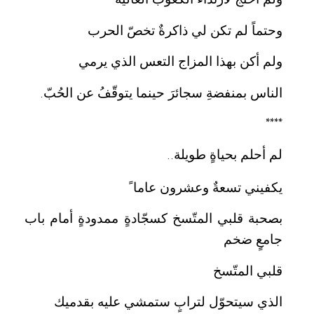
وحتماً لم تكن لي ذاكرةٌ تخصّ الحرب
ولم أكن بهذا المزاج التعس الذي يرمي
الناس بمنفضةِ سجائرَ حينما يتوقّفُ عن الحُبّ
.
****
لم أحلم بحياةٍ طويلة
..
يكفيني تسعةٌ وعشرون عاما ً
بصحبة قلبي المتّسخ كسجّادةٍ ممدودةٍ أمام باب
جامعٍ ضخم
قلبي المتّسخ
الذي سيتحوّل لترابٍ ستمشي عليه بقدميك