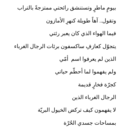
بيومٍ ماطرٍ وتستنشق رائحتي ممتزجةً بالتراب
وتقول.. آهاً طويلة كنهرِ الأمازون
فيما الهواء الذي كان يعبر رئتي
يتجوّل كعازفِ ساكسفون برئات الرجال الغرباء
الذين لم يعرفوا اسم أمّي
ولم يفهموا لما أحطّم حياتي
كجرّة فخارٍ قديمة
الرجال الغرباء الذين
لا يفهمون كيف تركض الخيول البريّة
بمساحات جسدي الحُرّة