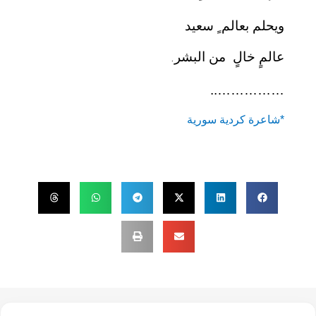
ويحلم بعالم ٍ سعيد
عالمٍ خالٍ من البشر
.
……………..
*شاعرة كردية سورية