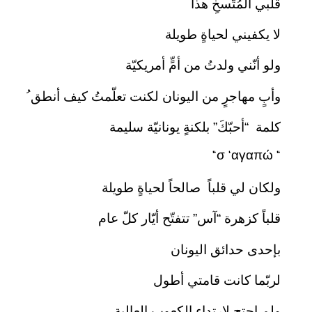
قلبي المُتّسخِ هذا
لا يكفيني لحياةٍ طويلة
ولو أنّني ولدتُ من أمٍّ أمريكيّة
وأبٍ مهاجرٍ من اليونان لكنت تعلّمتُ كيف أنطق ُ
كلمة “أحبّكَ” بلكنةٍ يونانيّة سليمة
“σ ‘αγαπώ “
ولكان لي قلباً صالحاً لحياةٍ طويلة
قلباً كزهرة “آس” تتفتّح أيّار كلّ عام
بإحدى حدائق اليونان
لربّما كانت قامتي أطول
ولم احتج لارتداء الكعوب العالية