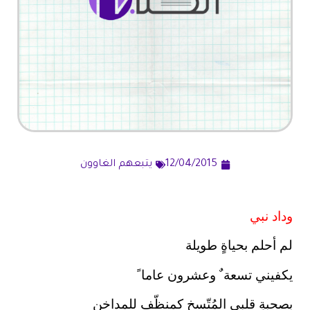
12/04/2015
يتبعهم الغاوون
وداد نبي
لم أحلم بحياةٍ طويلة
يكفيني تسعة ٌ وعشرون عاما ً
بصحبةِ قلبي المُتّسخ كمنظّفٍ للمداخن