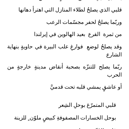
قلبي الذي يصلحُ لطلاء المنازل التي اهترأ دهانها
وربّما يصلحُ لحفر مجسّمات الرعب
من ثمرة القرع بعيد الهالوين في إيرلندا
وقد يصلحُ لوضعِ فوارغِ علب البيرة في حاويةٍ بنهاية
الشارع
ربّما يصلح للتنزّه بصحبة أنقاض مدينةٍ خارجةٍ من
الحرب
أو عاشقٍ يمشي قلبه تحت قدميَّ
قلبي المتمرّغ بوحلِ الشِعر
بوحل الخسارات المصفوفةِ كبيضٍ ملوّن ٍ للزينة