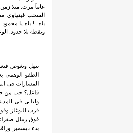
عاماً مرت. منذ زمن 
السحب فيتهاوى مذب
ياه...! ياه يا محم
ويقظة بلا حدود. الو
تنهل وتغوص فتعش
الطفو الوهمى بع
المسارات فى الم
فاعل؟ حب من جدي
وليالى فى المدي
فوق رمال صفراء 
بدء ديسمبر وراق