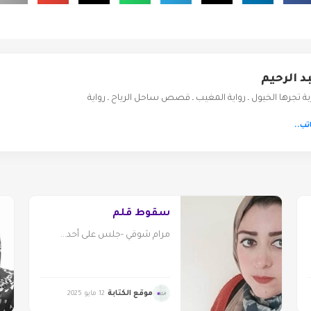
 الرحيم
ة تجرها الخيول ـ رواية المغيب ـ قصص ساحل الرياح ـ رواية
تب..
سقوط قلم
مرام شوقي -جلس على أحد...
موقع الكتابة
12 مايو 2025