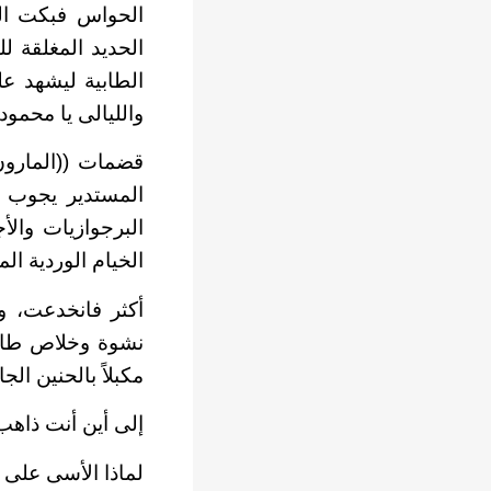
الحواس فبكت الع
الحديد المغلقة ل
الطابية ليشهد عل
والليالى يا محمود
قضمات ((المارون
المستدير يجوب 
البرجوازيات وال
الخيام الوردية ا
أكثر فانخدعت، و
نشوة وخلاص طامع
مكبلاً بالحنين الج
إلى أين أنت ذاهب
لماذا الأسى على 