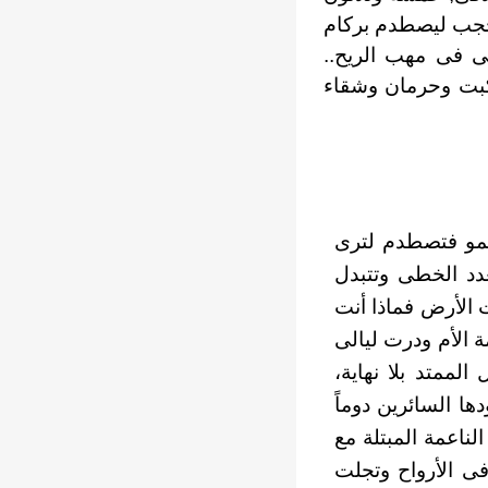
الحجب ليصطدم بركام
ى فى مهب الريح..
 كبت وحرمان وشقاء
لسمو فتصطدم لترى
عدد الخطى وتتبدل
الأرض فماذا أنت
 الأم ودرت ليالى
ممتد بلا نهاية،
“ك 3 حرس الحدود” وجنودها السائرين دوماً
ناعمة المبتلة مع
ى الأرواح وتجلت