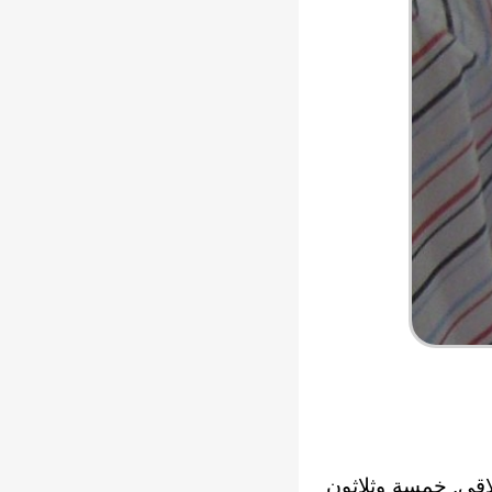
اقى, خمسة وثلاثون