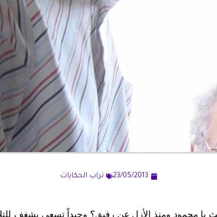
23/05/2013
تراب الحكايات
حث يا محمود ومنذ الأزل عن رفيق؟ وحيداً تسعى بشغف للتل