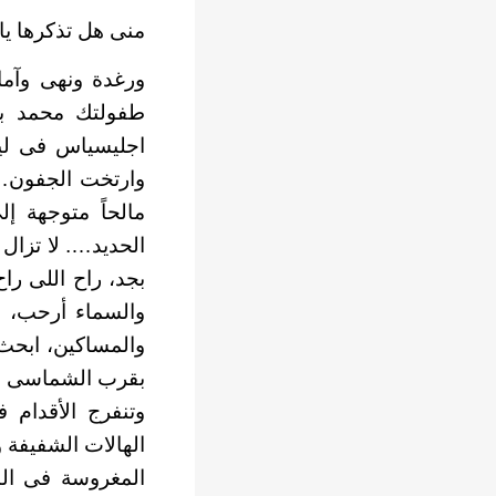
منى هل تذكرها يا ب
ورغدة ونهى وآمال
طفولتك محمد ب
اجليسياس فى ليل
وارتخت الجفون…. 
مالحاً متوجهة إ
الحديد…. لا تزال 
بجد، راح اللى را
والسماء أرحب، ا
والمساكين، ابحث 
بقرب الشماسى ال
وتنفرج الأقدام 
الهالات الشفيفة و
المغروسة فى ال