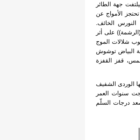
لتفت جهة الطائر
حتجز الأمواج عن
 النورس الخائف.
الرشمة)) على أثر
وب شلالات الموج
صعة البياض توشوش
شمس، قفز القفزة
ها الوردى الشفيف
رجت سنوات العمر
صعد درجات السلّم