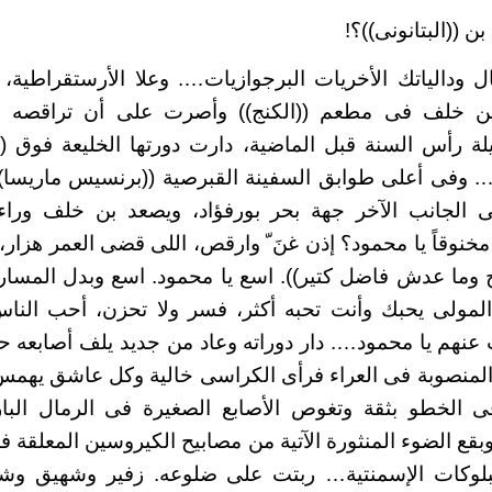
ن ((البتانونى))؟!
 ودالياتك الأخريات البرجوازيات…. وعلا الأرستقراطية،
ن خلف فى مطعم ((الكنج)) وأصرت على أن تراقصه 
ة رأس السنة قبل الماضية، دارت دورتها الخليعة فوق ((
وفى أعلى طوابق السفينة القبرصية ((برنسيس ماريسا)) ا
لى الجانب الآخر جهة بحر بورفؤاد، ويصعد بن خلف وراءه
مخنوقاً يا محمود؟ إذن غنَ ّ وارقص، اللى قضى العمر هزار
ح وما عدش فاضل كتير)). اسع يا محمود. اسع وبدل المسا
لمولى يحبك وأنت تحبه أكثر، فسر ولا تحزن، أحب النا
عنهم يا محمود…. دار دوراته وعاد من جديد يلف أصابعه ح
منصوبة فى العراء فرأى الكراسى خالية وكل عاشق يهمس 
فى الخطو بثقة وتغوص الأصابع الصغيرة فى الرمال البار
بقع الضوء المنثورة الآتية من مصابيح الكيروسين المعلقة فو
بلوكات الإسمنتية… ربتت على ضلوعه. زفير وشهيق و