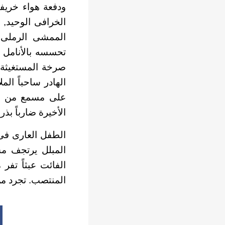
ودفعة هواء خريف
الخرافى الوحيد,
الممشى الرملى ا
تحسسه بالأنامل ف
صرخة المستغيثة 
الهادر ساحباً ال
على مسمع من الج
الأخيرة ضارباً بذ
الطفل العارى فى 
المبلل يرتجف مس
الفائت عبثاً تفر
المنتصب. تجرد من 