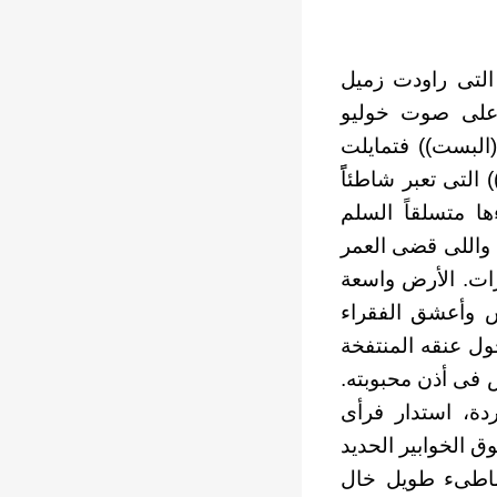
 التى راودت زميل
على صوت خوليو
البست)) فتمايلت
لتى تعبر شاطئاًً
ا متسلقاً السلم
، واللى قضى العمر
رات. الأرض واسعة
س وأعشق الفقراء
ول عنقه المنتفخة
فى أذن محبوبته.
دة، استدار فرأى
ق الخوابير الحديد
شاطىء طويل خال