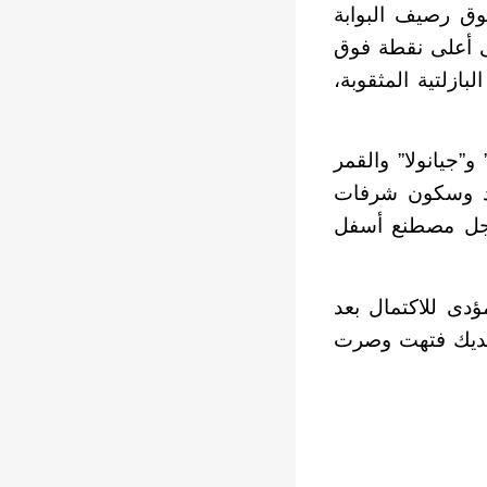
وق رصيف البوابة
تى أعلى نقطة فوق
ازلتية المثقوبة،
جيانولا” والقمر
اد وسكون شرفات
 بخجل مصطنع أسفل
دى للاكتمال بعد
 يديك فتهت وصرت