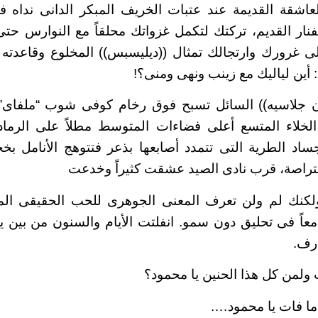
اشقة القديمة عند عتبات الخريف المبكر الدانى نداه ف
لفنار القديم، تركتك لتكمل غزواتك محلقاً مع النوارس ح
ى غرورك وارتجالك تمثال ((ديليسبس)) المخلوع وقاعدته الب
: أين لياليك مع زينب ونهى ومنى؟!
 جلاسيه)) السائل تسبح فوق رخام كوفى شوب “ملفاى” و”
الخلاء المتسع أعلى فضاءات المتوسط مطلاً على الرم
أجساد الطرية التى تتمدد أصابعها بذعر فتتوهج الأنامل
لمتراصة، قرب نادى الصيد عشقت كثيراً وخدعت
لكنك لم ولن تعرف المعنى الجوهرى للحب الحقيقى المؤ
اً فى تحليق دون سمو. انفلتت الأيام والسنون من بين
ارف.
 ولمن كل هذا الحنين يا محمود؟
ما فات يا محمود….