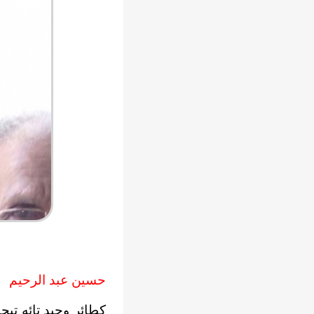
حسين عبد الرحيم
كطائر وحيد تائه تب