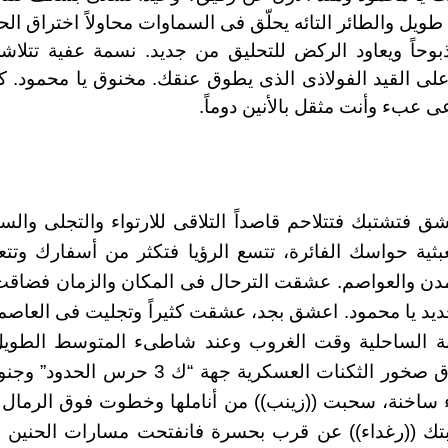
طويل والطائر التائه يحلّق فى السماوات محاولاً اختراق 
وحاً ويعاود الركض للتحليق من جديد. نسمة عفية تتلاش
ود على القيد الفولاذى الذى يطوق عنقك. مخنوق يا محمود.
عى عبء وأنت مثقل بالأنين دوماً.
ق فتشتبك فتتلاحم قاصداً التلاقى للارتواء والتجلى وا
بثية حواسك الفائرة، تتسع الرؤيا فتكثر من أسفارك وتت
دن والعواصم. عشقت الترحال فى المكان والزمان فضاقت 
د يا محمود. اعشق بجد، عشقت كثيراً وتجليت فى العاصمة
نة الساحلية وقت الغروب وعند شاطىء المتوسط الطويل ال
قرب البوغاز وفوق صخور الثكنات العسكرية جهة 
ساخنة، سحبت ((زينب)) من أناملها وخطوت فوق الرمال ال
بتك ((رغداء)) عن قرب بحسرة فانفتحت مسارات الحنين ف