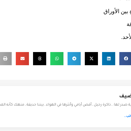
 بين الأوراق
ة
أحد.
وضيف
در لها: ـ ذاكرة رحيل ـ أقص أيامي وأنثرها في الهواء ـ بيننا حديقة ـ منهك كأنه ال
تب..