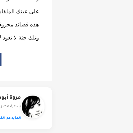
على عينك الملقاةِ
هذه قصائد محروق
وتلك جثة لا تعود ل
مروة أب
شاعرة مصرية ص
المزيد عن الكا