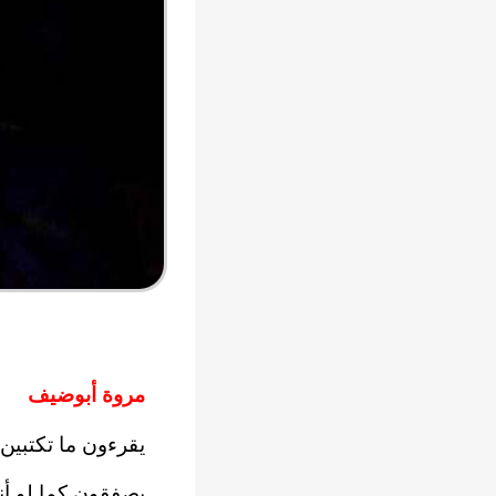
مروة أبوضيف
يقرءون ما تكتبين
يصفقون كما لو أن