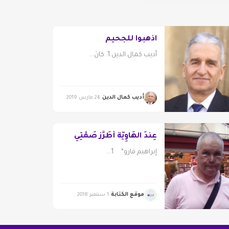
اذهبوا للجحيم
أديب كمال الدين 1. كانَ...
أديب كمال الدين
24 مارس 2019
عِنْدَ الهَاوِيَّة أُطَرِّزُ صَمْتِي
إبراهيم قازو* 1...
موقع الكتابة
1 سبتمبر 2018