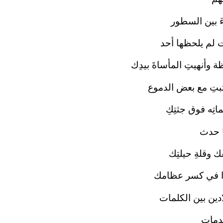
َ بين السطور
ت لم يلحظها أحد
وأنهيتِ المأساةَ بيدِك
كتبتِ مع بعض الدموع
تِه فوق جثتِكِ
ما حدث
 وقلةِ حيلتِك
ا في كسر عظامك
دين بين الكلمات
كدمات