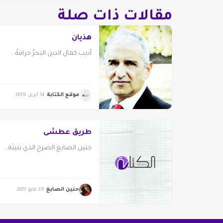
مقالات ذات صلة
هذيان
أديب كمال الدين البحرُ خرافةٌ...
موقع الكتابة
14 أبريل 2019
طريق عطشى
حنين الصايغ الصرح الذي بنيتُه...
حنين الصايغ
29 مايو 2017