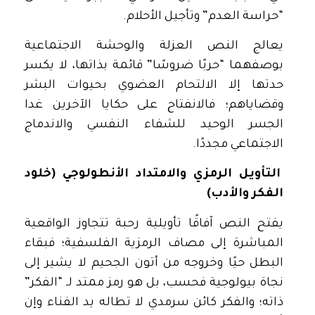
“حراسة العدم” وتأجيل الأحلام.
يعالج النص العزلة والوحشة الاجتماعية
بوصفهما “حربًا ضروسًا” قائمة بذاتها، لا يكسر
حدتها إلا الالتحام العضوي بحيوات البشر
وقضاياهم؛ فالانفتاح على حكايا الآخرين غدا
الجسر الوحيد للشفاء النفسي والاندماج
الاجتماعي مجددًا.
التأويل الرمزي والامتداد الأنطولوجي (خلود
الفكر والأدب)
يفتح النص آفاقًا تأويلية رحبة تتجاوز الواقعية
المباشرة إلى مصاف الرمزية الفلسفية؛ فبقاء
البطل حيًا وخروجه من أتون الجحيم لا يشير إلى
نجاة بيولوجية فحسب، بل هو رمز ممتد لـ “الفكر”
ذاته؛ والفكر كائن سرمدي لا تطاله يد الفناء وإن