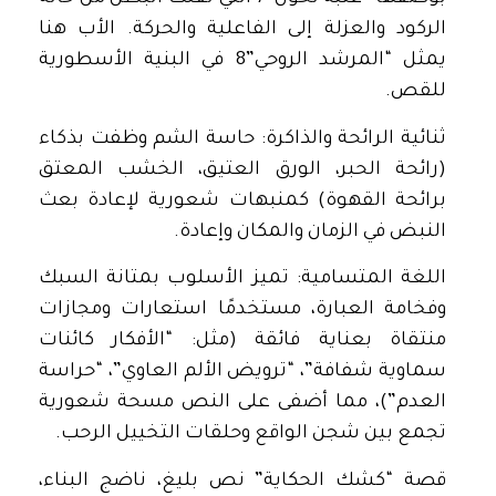
الركود والعزلة إلى الفاعلية والحركة. الأب هنا
يمثل “المرشد الروحي”8 في البنية الأسطورية
للقص.
ثنائية الرائحة والذاكرة: حاسة الشم وظفت بذكاء
(رائحة الحبر، الورق العتيق، الخشب المعتق
برائحة القهوة) كمنبهات شعورية لإعادة بعث
النبض في الزمان والمكان وإعادة.
اللغة المتسامية: تميز الأسلوب بمتانة السبك
وفخامة العبارة، مستخدمًا استعارات ومجازات
منتقاة بعناية فائقة (مثل: “الأفكار كائنات
سماوية شفافة”، “ترويض الألم العاوي”، “حراسة
العدم”)، مما أضفى على النص مسحة شعورية
تجمع بين شجن الواقع وحلقات التخييل الرحب.
قصة “كشك الحكاية” نص بليغ، ناضج البناء،