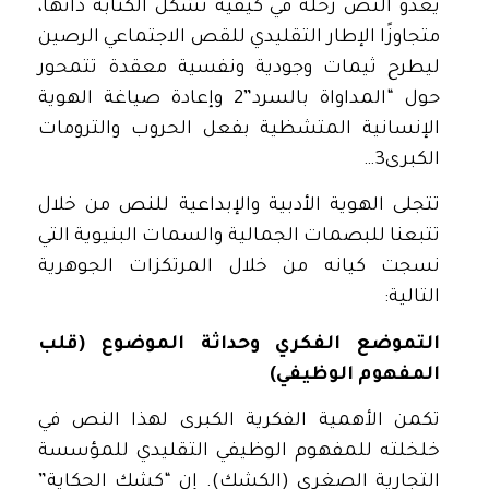
يغدو النص رحلة في كيفية تشكّل الكتابة ذاتها،
متجاوزًا الإطار التقليدي للقص الاجتماعي الرصين
ليطرح ثيمات وجودية ونفسية معقدة تتمحور
حول “المداواة بالسرد”2 وإعادة صياغة الهوية
الإنسانية المتشظية بفعل الحروب والترومات
الكبرى3…
تتجلى الهوية الأدبية والإبداعية للنص من خلال
تتبعنا للبصمات الجمالية والسمات البنيوية التي
نسجت كيانه من خلال المرتكزات الجوهرية
التالية:
التموضع الفكري وحداثة الموضوع (قلب
المفهوم الوظيفي)
تكمن الأهمية الفكرية الكبرى لهذا النص في
خلخلته للمفهوم الوظيفي التقليدي للمؤسسة
التجارية الصغرى (الكشك). إن “كشك الحكاية”