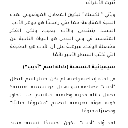
بُترت الأطراف.
ويأتي “الكشك” ليكون المعادل الموضوعي لهذه
البنية المقاومة؛ فما بقي راسخًا هو جوهر الأدب.
الجسد يتشظى والأب يغيب، ولكن الفكر
المتجسد في وعي البطل هو النواة الناجية من
مقصلة الوقت، مبرهنةً على أن الأدب هو الحقيقة
التي تكتب السطر الأخير دائمًا.
سيميائية التسمية (دلالة اسم “أديب”)
في لفتة إبداعية واعية، لم يكن اختيار اسم البطل
“أديب” مصادفة سردية، بل هو تسمية تعيينية5
تحمل دلالة قدرية وظيفية. فالاسم هنا يتجاوز
كونه هويّة تعريفية ليصبح “مشروعًا حياتيًا”
ومصيرًا محتومًا.
لقد وُلد “أديب” ليكون تجسيدًا لاسمه؛ فمنذ