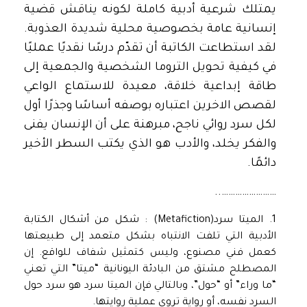
يمتلك شرعية أدبية كاملة لكونه يناقش قضية
إنسانية عامة بخصوصية محلية شديدة العذوبة.
لقد استطاعت الكاتبة أن تقدّم درسًا نقديًا عمليًا
في كيفية تحويل التروما الشخصية والجمعية إلى
طاقة إبداعية خلاقة، معيدة للاستماع الواعي
لقصص الاخرين اعتباره بوصفه أساسًا وجذرًا أول
لكل سرد روائي ناجح، مبرهنة على أن الإنسان يفنى
والفكر يخلد، والأدب هو الذي يكتب السطر الأخير
دائمًا.
……………………..
1. الميتا سرد(Metafiction) : شكل من أشكال الكتابة
الأدبية التي تلفت الانتباه بشكل متعمد إلى طبيعتها
كعمل فني مصنوع، وليس كتمثيل شفاف للواقع. إن
المصطلح مشتق من البادئة اليونانية “ميتا” التي تعني
“ما وراء” أو “حول”، وبالتالي فإن الميتا سرد هو سرد حول
السرد نفسه، أو رواية تروي عملية روايتها.