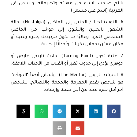
يلائم صاحب الاسم في مهنته وتصرفاته، ويسمى في
العربية (اسم على مسمى).
6. النوستالجيا / الحنين إلى الماضي (Nostalgia): حالة
الشعور بالحنين والشوق إلى جوانب من الماضي
الشخصي للفرد، وغالبًا ما تكون مرتبطة بفترة زمنية أو
مكان معيّن يحملان ذكريات وأحداثًا إيجابية.
7. عتبة تحول (Turning Point): حادث تاريخي عارض أو
جوهري يؤدى إلى حدوث تغير أو انقلاب في الأحداث اللاحقة.
8. المرشد الروحي (The Mentor): ويُسمّى أيضاً ‘الموجّه’،
هو شخص يقدم المعرفة والحكمة والنصائح، لشخص
آخر أقل خبرة منه، من أجل دعمه وإرشاده.