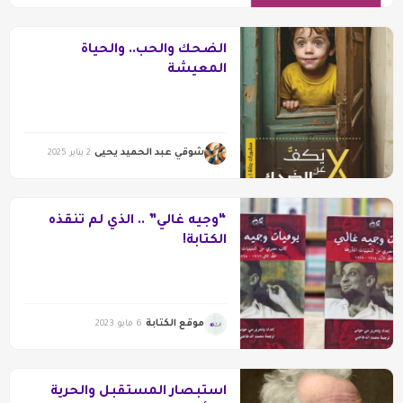
الضحك والحب.. والحياة
المعيشة
شوقي عبد الحميد يحيى
2 يناير 2025
“وجيه غالي” .. الذي لم تنقذه
الكتابة!
موقع الكتابة
6 مايو 2023
استبصار المستقبل والحرية