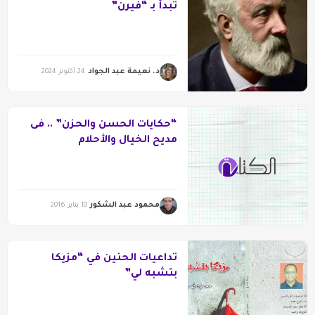
تبدأ بـ “فيرن”
د. نعيمة عبد الجواد
24 أكتوبر 2024
“حكايات الحسن والحزن” .. فى
مديح الخيال والأحلام
محمود عبد الشكور
10 يناير 2016
تداعيات الحنين في “مزيكا
بتشبه لي”