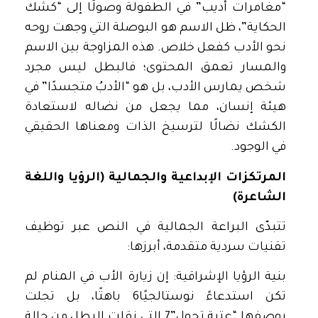
“مغامرات أديب” في الطفولة وصولًا إلى “كشك
الحكاية”، ظل الاسم هو البوصلة التي وجهت روحه
نحو الأدب كفعل خلاص. هذه المزاوجة بين الاسم
والمسار تعمق المحتوى؛ فالبطل ليس مجرد
شخص يمارس الأدب، بل هو “الأدبُ متجسدًا” في
هيئة إنسان، مما يجعل من نضاله لاستعادة
الكشك نضالًا لترسيخ الذات ومعناها الحقيقي
في الوجود.
المرتكزات الإبداعية والجمالية (الرؤيا واللغة
الشاعرة)
تتبدّى البراعة الجمالية في النص عبر توظيف
تقنيات سردية متقدمة، أبرزها:
بنية الرؤيا الإشراقية: إن زيارة الأب في المنام لم
تكن استدعاءً نوستالجيًا6 باهتًا، بل تجلت
بوصفها “عتبة تحول”7 التي نقلت البطل من حالة