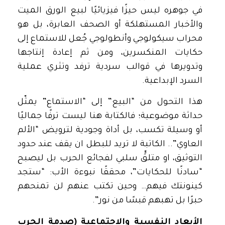
في جوهره ليس حيزًا فيزيائيًا لبيع الورق الميت
والأخبار المستهلكة أو الصحف العابرة، بل هو
محراب سيكولوجي وأنطولوجي جُعل للاستماع إلى
حكايات المنكسرين، ومن ثم إعادة إنتاجها
وتدويرها في قوالب سردية ترفد وتثري عملية
السرد الإبداعية.
هذا التحول من “البيع” إلى “الاستماع” يمثّل
حداثة موضوعية؛ فالكتابة هنا ليست ترفًا جماليًا
أو وسيلة تكسب، بل أداة وجودية لترويض “الألم
العاوي”.. الكاتبة لا تريد للبطل ان يقف عند حدود
التوثيق، او متلقٍّ سلبي لفجائع الحرب بل ليصبح
“سادنًا للحكايات”، محققًا نبوءة الأب: “ستجد
كينونتك فيهم… وحين تكتب عنهم لن تمنحهم
حبرًا بل تهبهم قبسًا من نور”.
الأبعاد النفسية والاجتماعية (صدمة الحرب