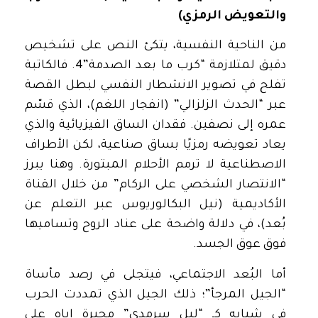
والتعويض الرمزي)
من الناحية النفسية، يتكئ النص على تشخيص
دقيق لمتلازمة “كرب ما بعد الصدمة”4. فالكاتبة
تفلح في تصوير الانشطار النفسي لبطل القصة
عبر “الحدث الزلزالي” (انفجار اللغم)، الذي قسّم
عمره إلى نصفين. فقدان الساق الفيزيائية والذي
يعاد تعويضه رمزيًا بساق صناعية، لكن الأطراف
الاصطناعية لا ترمم الأحلام المبتورة. وهنا يبرز
“الانتصار الشخصي على الركام” من خلال القناة
الأكاديمية (نيل البكالوريوس عبر التعلم عن
بُعد)، في دلالة واضحة على عناد الروح وتساميها
فوق عوق الجسد.
أما البُعد الاجتماعي، فيتجلى في رصد مأساة
“الجيل المرجأ”؛ ذلك الجيل الذي تمددت الحرب
في شبابه كـ “ليل سرمدي” مجبرة اياه على