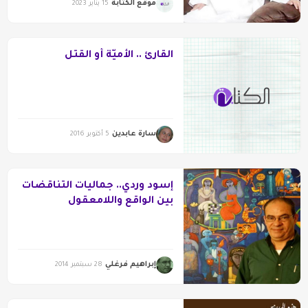
موقع الكتابة
15 يناير 2023
القارئ .. الأميّة أو القتل
سارة عابدين
5 أكتوبر 2016
إسود وردي.. جماليات التناقضات
بين الواقع واللامعقول
إبراهيم فرغلي
28 سبتمبر 2014