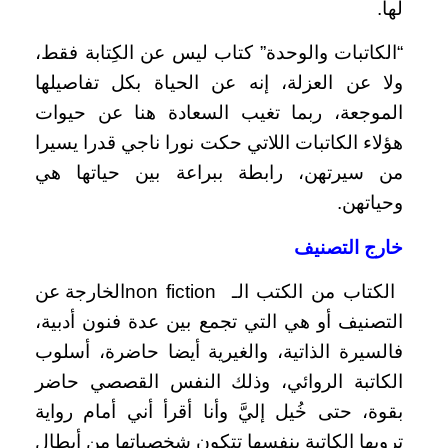
لها.
“الكاتبات والوحدة” كتاب ليس عن الكِتابة فقط،
ولا عن العزلة، إنه عن الحياة بكل تفاصيلها
الموجعة، ربما تغيب السعادة هنا عن حيوات
هؤلاء الكاتبات اللاتي حكت نورا ناجي قدرا يسيرا
من سيرتهن، رابطة ببراعة بين حياتها هي
وحياتهن.
خارج التصنيف
الكتاب من الكتب الـ non fictionالخارجة عن
التصنيف أو هي التي تجمع بين عدة فنون أدبية،
فالسيرة الذاتية، والغيرية أيضا حاضرة، أسلوب
الكاتبة الروائي، وذلك النفس القصصي حاضر
بقوة، حتى خُيل إليَّ وأنا أقرأ أني أمام رواية
ترويها الكاتبة بنفسها تتكون شخصياتها من أبطال