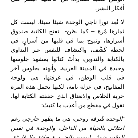
أفكار البشر.
لا تُعِد نورا ناجي الوحدة شيئا سيئا، ليست كل
ثمارها مُرة – كما نظن- تفتح الكاتبة صندوق
أسرارها، وتبوح بما في قلبها من أسرارٍ، في
لحظة كَشْف، واكتشاف للنفس عبر التداوي
بالكتابة والتدوين، بدأتْ كتابَها بمشهد جلوسها
وحيدة في المدينة الغربية، وأنهته بجلوس آخر
في قلب الوطن، في غرفتها، هي ولوحة
المفاتيح، في عزلة تامة، لكنها تحمل هذه المرة
حرية الخلاص والانعتاق الذي حققته الكتابة لها،
تقول في مقطع من أعذب ما كتبتْ:
“الوحدة شُرفة روحي، هي ما يظهر خارجي رغم
امتلائي بالحياة من الداخل، والوحدة في نفس
الوقت ونسٌ، ليست بالضرورة جافة ولا فارغة،