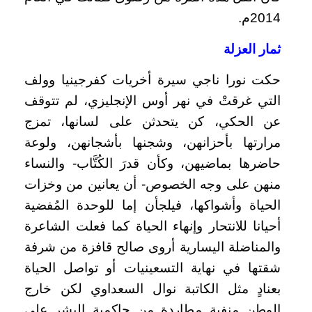
2014م.
ثمار العزلة
حكت نورا ناجي سيرة أخريات كفرجينيا وولف
التي غرقتْ في نهر أوس الإنجليزي، لم تتوقف
عن الحكي، كن يتحدثن على لسانها، تمزج
مرارتها بأحزانهن، وشجنها بأشجانهن، ولوعة
حاضرها بماضيهن، وكأن قدرَ الكُتَّاب- والنساء
منهن على وجه الخصوص- أن يعانين من وخزات
الحياة وأشواكها، فيلجأن إما للوحدة المُفضية
أحيانا للانتحار وإنهاء الحياة كما فعلت الشاعرة
والمناضلة اليسارية أروى صالح قافزة من شرفة
شقتها في نهاية التسعينيات أو تواصل الحياة
بعنادٍ مثل الكاتبة نوال السعداوي لكن خارج
الوطن منفية مطاردة من حاكمية البشر على