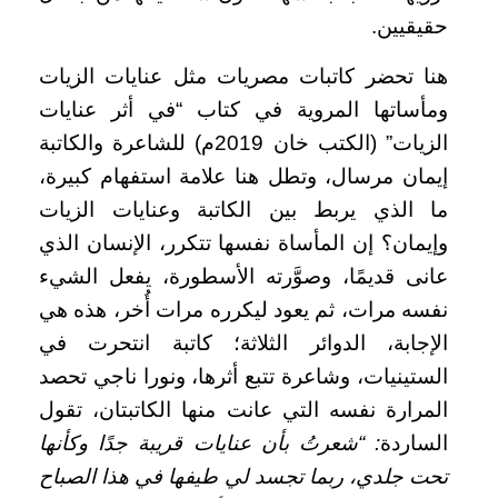
حقيقيين.
هنا تحضر كاتبات مصريات مثل عنايات الزيات
ومأساتها المروية في كتاب “في أثر عنايات
الزيات” (الكتب خان 2019م) للشاعرة والكاتبة
إيمان مرسال، وتطل هنا علامة استفهام كبيرة،
ما الذي يربط بين الكاتبة وعنايات الزيات
وإيمان؟ إن المأساة نفسها تتكرر، الإنسان الذي
عانى قديمًا، وصوَّرته الأسطورة، يفعل الشيء
نفسه مرات، ثم يعود ليكرره مرات أُخر، هذه هي
الإجابة، الدوائر الثلاثة؛ كاتبة انتحرت في
الستينيات، وشاعرة تتبع أثرها، ونورا ناجي تحصد
المرارة نفسه التي عانت منها الكاتبتان، تقول
الساردة
: “شعرتُ بأن عنايات قريبة جدًا وكأنها
تحت جلدي، ربما تجسد لي طيفها في هذا الصباح