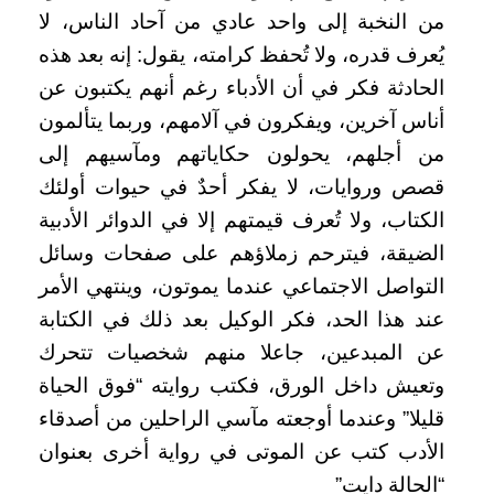
من النخبة إلى واحد عادي من آحاد الناس، لا
يُعرف قدره، ولا تُحفظ كرامته، يقول: إنه بعد هذه
الحادثة فكر في أن الأدباء رغم أنهم يكتبون عن
أناس آخرين، ويفكرون في آلامهم، وربما يتألمون
من أجلهم، يحولون حكاياتهم ومآسيهم إلى
قصص وروايات، لا يفكر أحدٌ في حيوات أولئك
الكتاب، ولا تُعرف قيمتهم إلا في الدوائر الأدبية
الضيقة، فيترحم زملاؤهم على صفحات وسائل
التواصل الاجتماعي عندما يموتون، وينتهي الأمر
عند هذا الحد، فكر الوكيل بعد ذلك في الكتابة
عن المبدعين، جاعلا منهم شخصيات تتحرك
وتعيش داخل الورق، فكتب روايته “فوق الحياة
قليلا” وعندما أوجعته مآسي الراحلين من أصدقاء
الأدب كتب عن الموتى في رواية أخرى بعنوان
“الحالة دايت”