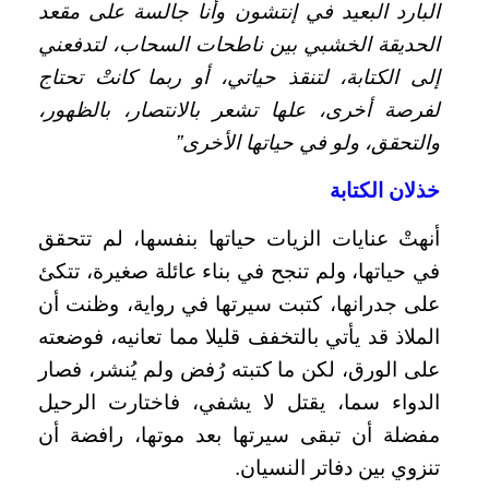
البارد البعيد في إنتشون وأنا جالسة على مقعد
الحديقة الخشبي بين ناطحات السحاب، لتدفعني
إلى الكتابة، لتنقذ حياتي، أو ربما كانتْ تحتاج
لفرصة أخرى، علها تشعر بالانتصار، بالظهور،
والتحقق، ولو في حياتها الأخرى”
خذلان الكتابة
أنهتْ عنايات الزيات حياتها بنفسها، لم تتحقق
في حياتها، ولم تنجح في بناء عائلة صغيرة، تتكئ
على جدرانها، كتبت سيرتها في رواية، وظنت أن
الملاذ قد يأتي بالتخفف قليلا مما تعانيه، فوضعته
على الورق، لكن ما كتبته رُفض ولم يُنشر، فصار
الدواء سما، يقتل لا يشفي، فاختارت الرحيل
مفضلة أن تبقى سيرتها بعد موتها، رافضة أن
تنزوي بين دفاتر النسيان.