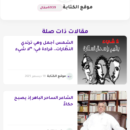
موقع الكتابة
6939
مقال
مقالات ذات صلة
الشّمس أجمل وهي ترتدي
النظّارات.. قراءة في: “لا شيء
ينتهي بإسدال السّتارة” لعلي
بنساعود
موقع الكتابة
18 ديسمبر 2025
الشاعر الساحر الباهر إذ يصبح
حكاءً