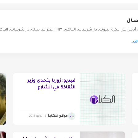
سال
 البيوت، دار شرقيات، القاهرة، ٢٠١٣. جغرافيا بديلة، دار شرقيات، القاهرة، ٢٠٠٦. ممر معتم يصلح…
تب..
فيديو: زوربا يتحدى وزير
الثقافة في الشارع
موقع الكتابة
13 يونيو 2013