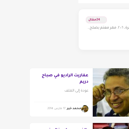
24
مقال
عفاريت الراديو في صباح
دريم
عودة إلى الملف
محمد خير
17 مارس 2014