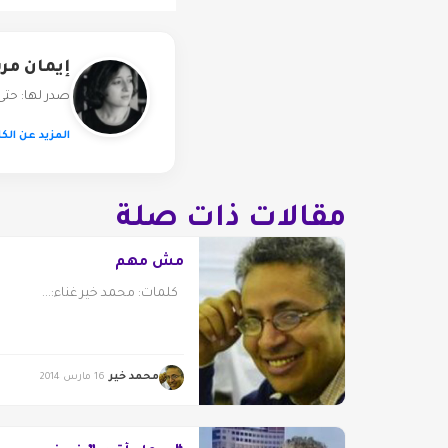
إيمان مر
صدر لها: حتى أتخلى عن فكرة
المزيد عن الكا
مقالات ذات صلة
مش مهم
كلمات: محمد خير غناء:...
محمد خير
16 مارس 2014