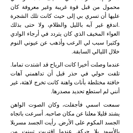
محمول من قبل قوة غريبة وغير معروفة كان
عليها أن تسري بي إلى حيث كانت تلك الشجرة
.اندفع غير آبه بالليل والظلام، ولا حتى بذلك
العواء المخيف الذي كان يتردد في أرجاء الوادي
وكثيرا سبب لي الرعب وأذهب عن عيوني النوم
خلال الليالي السابقة.
عندما وصلت أخيرا كانت الرياح قد اشتدت تماما.
تلفت حولي في حذر قبل أن تداهمني آهات
خافتة مختلطة بأنات واهنة كانت تخرج لاهثة، غير
أنني لم استطع تحديد مصدرها.
سمعت اسمي فأجفلت، وكان الصوت الواهن
يشتد قليلا معلنا عن مكان صاحبه. أسرعت باتجاه
الجسد المكوم على الأرض. رأيت الجسد مسربلا
بالأسود بلا حركة. عندما اقتربت تبينت من