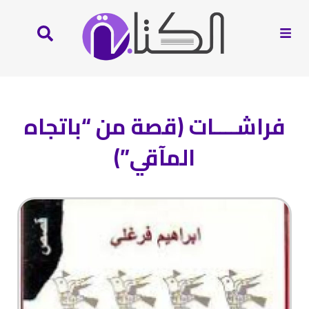
فراشــــات (قصة من “باتجاه
المآقي”)