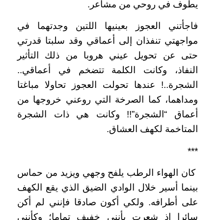
يطوف في روحي من مشاعر.
فاجأتني العجوز بعينيها اللتين وجدتهما في
مواجهتي تنفذان إلى أعماقي وقد سلبتا قدرتي
حتى عن تحويل عيني هروبا من ذلك التأثير
النفاذ، وكانت الكلمة تتضخم في أعماقي..
الشجرة..! عندها تحولت العجوز تحاولا مباغتا
ومداهما، كما الصرخة التي روعني خروجها من
أعماق “الشجرة”!! وكانت هي ذات الشجرة
المتاخمة لكهف العشاق.
***
كان الهواء الرطب يلفح وجهي ويزيد من حماس
بينما أسير خلال الوادي الضيق الذي يقع الكهف
على أطرافه. ولكي أكون صادقا فإنني لم أكن
سائرا إذ شعرت بأنني خفيف تماما؛ وكأنني