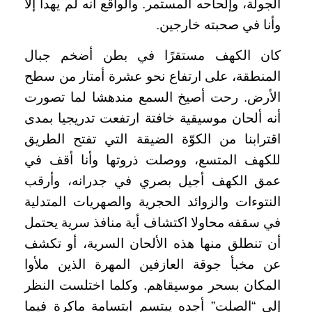
الجولة، وإلحاحه المستمر. والواقع أنه لم يهدأ إلا
وأنا في صحبته خارجين.
كان الكهف مستقرًا في بطن أضخم جبال
المنطقة، على ارتفاع نحو عشرة أمتار من سطح
الأرض. رحت أصيخ السمع مندهشا لما تصورت
أنه ألحان موسيقية خافتة ارتفعت تدريجيا بمدى
اقترابنا من الكوّة الضيقة التي تفتح الطريق
للكهف المتسع، ووصلت ذروتها وأنا أقف في
عمق الكهف أجيل بصري في جدرانه، وأرقب
النتوءات والزوائد الحجرية والصهريات المتدلية
في سقفه محاولا اكتشاف أية منافذ سرية يحتمل
أن تنطلق منها هذه الألحان السرية، أو تكشف
عن مخبأ جوقة العازفين المهرة الذين ملأوا
المكان بسحر موسيقاهم. وكلما اختلست النظر
إلى “الصلت” أجده يبتسم ابتسامة ماكرة فيما