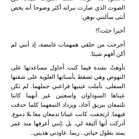
الصوت الذي صارت نبراته أكثر وضوحا أنه يخص
أنثى سألتني بوهن:
أخيرا جئت؟!
أخرجت من حلقي همهمات غامضة، إذ أنني لم
أكن أفهم شيئا.
تأوهتْ بشدة فيما كنت أحاول مساعدتها على
النهوض وهي تضغط بأسنانها العلوية على شفتها
السفلى. تأملت عينيها فراعني جملهما. لم تكن
عيناها السوداوان واسعتين غير أنهما كانتا
تلتمعان ببريق أخاذ، ويزداد التمعهما كلما حدقت
فيهما. ارتجفت. كانت عينانا تدمعان معا بلا دموع.
أدركت أنها أليفة لي، بل ,إنني أعرفها منذ عمر
يمتد بطول حياتي.. ربما. عاودني هذيني..