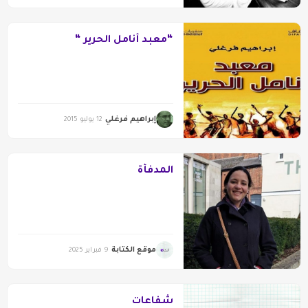
“معبد أنامل الحرير “
إبراهيم فرغلي
12 يوليو 2015
المدفأة
موقع الكتابة
9 فبراير 2025
شفاعات