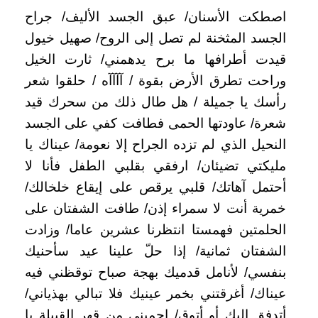
اصطكت الأسنان/ عبق الجسد الأليف/ جراح
الجسد المثخنة لم تصل إلى الروح/ صهيل خيول
قيدت أطرافها ما برح يدهمني/ ثارت الخيل
وراحت تطرق الأرض بقوة / آآآآه / حلقوا شعر
رأسك يا جميلة / هل طال ذلك من سحرك قيد
شعرة/ عاودتها الحمى فطافت كفي على الجسد
النحيل الذي لم تزده الجراح إلا نعومة/ عيناك يا
مليكتي تضيئان/ ارفقي بقلبي الطفل فأنا لا
أحتمل آهاتك/ قلبي يرقص على إيقاع خلخالك/
خمرية أنت لا سمراء إذن/ طافت الشفتان على
الحلمتين فهمستا انتظرنا عشرين عاما/ وزادت
الشفتان ثمانية/ إذا حلّ علينا عيد سأحنيك
بنفسي/ لأنامل قدميك بهجة صباح توقظني فيه
عيناك/ أغرقتني بخمر عينيك فلا تبالي بهذياني/
أتدفق إليك أو أتوق/ إحميني من قهر القبيلة يا