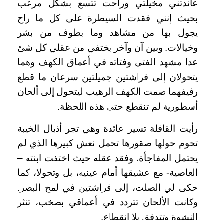
عاندتني مخيلتي وراحت تتسع بشكل مرعب
بحيث إنني فقدت السيطرة على كل ما راح
يجول بها من مشاهد وما يطوف من بشر
وخيالات. وبين آن وآخر يختفي من عقلي كل شئ
عدا مشهد الفتى وفتاته في أعماق الكهف وهما
يتحولان إلى فراشتين جميلتين سرعان ما قطع
رفيفهما صمت الكهف الرهيب ليتحول إلى ألحان
أسطورية لم تنقطع حتى هذه اللحظة.
رأيت القافلة تسير عائدة وهي تجر أذيال الخيبة
تحوم حولها صقورها تحمل نعش كبيرها الذي لم
يحتمل المفاجأة، وفقد عقله حيث اختفت ابنته –
العاصية- مع عشيقها أمام عينيه، بل وتحولا، كما
حكى لي الصلت، إلى فراشتين في لمح البصر.
وكانت الألحان تتردد في أعماقي بصخب، تنثر
النشوة وتتدفق بلا انقطاع.