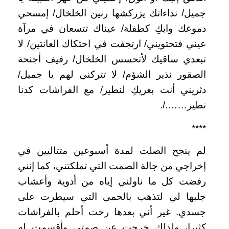
جميل/ نداءاتك يزركشها رنين الخلخال/ إمسحي
دموعك وابكِ كطفلة/ عيناك تتسعان في مرآة
عيني فتحتويني/ ارتجفت في احتكاك العانتين/ لا
تبعدي ساقيك لأتحسس الخلخال/ رفيف أجنحة
الصقور نذير الشؤم/ لا تتركني لهم يا جميل/
دثريني أنت بعريكِ لنطير/ مع الفراشات كدنا
نطير……./.
****
لم ينجح الصلت لمدة أسبوعين متتاليين في
إخراجي من جالة الصمت التي تملكتني، كما إنني
رفضت كل ما ناولني إياه من أدوية وأعشاب
جلبها لي لتذهب بالحمى التي سيطرت على
جسدي. غير أني بعدها رحت أحلم بالفراشات
كثيرا، ولذلك خرجت عن صمتي وأقسمت له