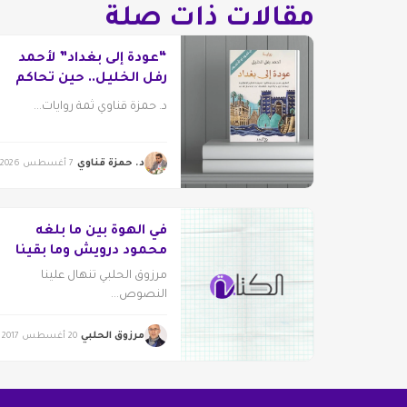
مقالات ذات صلة
“عودة إلى بغداد” لأحمد
رفل الخليل.. حين تحاكم
الرواية التاريخ
د. حمزة قناوي ثمة روايات...
د. حمزة قناوي
7 أغسطس 2026
في الهوة بين ما بلغه
محمود درويش وما بقينا
عليه! أو.. حين “يغتال”
مرزوق الحلبي تنهال علينا
الجمهور شاعره
النصوص...
مرزوق الحلبي
20 أغسطس 2017