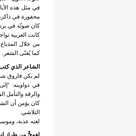
في مثل هذه الأيام
محفورة في ذاكرة الأجيال. رحل
كان صوتُه في برنام
كانت العربية توا
من خلال المذياع،
كما يُغنّى الشعر.
الشاعر الذي كتب ب
لم يكن فاروق شوش
في دواوينه: “إلى
والرقة والتأمل ا
كان يؤمن أن الشعر
التلاشي.
لغته عذبة، وموسي
لغويٌّ من طرازٍ إ