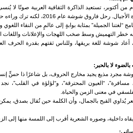
 من أكتوبر، تستعيد الذاكرة الثقافية العربية صوتًا لا يُنس
 فاروق شوشة عام 2016، لكنه ترك وراءه حضورًا لا يُمحى.
ج “لغتنا الجميلة” بمثابة بوابةٍ إلى عالمٍ من النقاء اللغوي 
جه خطر التهميش وسط صخب اللهجات والإعلانات واللغات ال
 أعاد شوشة للغة بريقها، وللناس ثقتهم بقدرة الحرف العر
الضوء لا بالحبر:
ة مجرد مذيع يجيد مخارج الحروف، بل شاعرًا ذا حسٍّ إنس
 مسافرة”، “العيون المحترقة”، و“لؤلؤة في القلب”، نجد 
لفلسفي في معنى الزمن والحياة.
 يُداوي القبح بالجمال، وأن الكلمة حين تُقال بصدق، يمكن
قاه داخلية، وصوره الشعرية أقرب إلى اللمسة منها إلى ال
نساني: