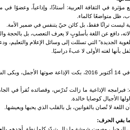
مؤثرة في الثقافة العربية: أستاذًا، وإذاعياً، وعضوًا في مج
ب، ظل متواضعًا كالماء.
ية ليست تراثًا فقط، بل كائن حيّ يتنفس في ضمير الأمة.
ته، دافع عن اللغة بأسلوبٍ لا يعرف التعصب، بل بالحجة وال
لغوية الجديدة” التي تسللت إلى وسائل الإعلام والتعليم، ودعا
 بأنها لغته الأولى لا عبءً دراسيًا.
حين غيّبه الموت في 14 أكتوبر 2016، بكت الإذاعة صوتها الأجمل
 فبرامجه الإذاعية ما زالت تُدرّس، وقصائده تُقرأ في الج
ولها الأجيال كوصايا خالدة.
اللغة لا تُصان بالقوانين، بل بالقلب الذي يحبها ويعيشها.
 بقي الحرف:
الرحيل، وصوت شوشة ما زال يتردّد كلما نطق أحدهم بالعرب