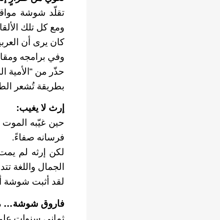
تقلّد شوشة مواقع 
ومع كل تلك الألقا
كان يرى أن العرب
وفي برامجه ومقالا
حذّر من “الأمية ال
بطريقة تُشعر الطفل
إرث لا يغيب:
فرسانه صفاءً.
لكن إرثه لم يمت:
الجمال واللغة تتدا
لقد أثبت شوشة أن 
فاروق شوشة… ما
ثماني سنوات على 