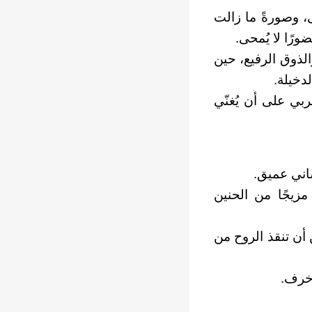
ى، وصورةً ما زالت
والذوق الرفيع، حين
دخيلة.
بي على أن يُغنّي
اني عميق.
مزيجًا من الحنين
 أن تنقذ الروح من
زخرف.