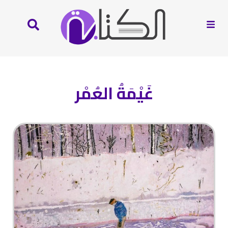
غَيْمَةُ العُمْر