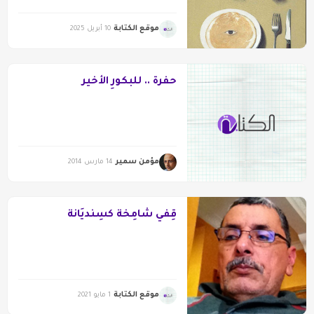
موقع الكتابة
10 أبريل 2025
حفرةٌ .. للبكورِ الأخير
مؤمن سمير
14 مارس 2014
قِفي شَامِخةً كسِنْديَانَة
موقع الكتابة
1 مايو 2021