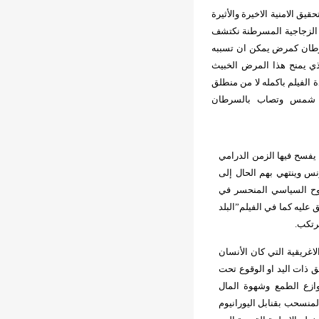
ق الامنية الاخيرة والأثيرة
 الزجاجية المسرطنة نكتشف
رطان كمرض يمكن ان تسببه
ذي يمنح هذا المرض الخبيث
الفيلم باكمله لا من منطلق
ين شمس وتصاب بالسرطان
يفسح فيها الزمن الدرامي
نس وينتهي بهم الحال إلى
وح السياسي المنحسر في
ليه كما في الفيلم”البلد
رتكب.
غريقية التي كان الأنسان
ق ذات اليد او الوقوع تحت
زع الطمع وشهوة المال
لمنسحب بقنابل اليورانيوم