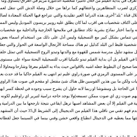
ف في بداية الفيلم من خلال كاميرا شخصية الدكتورة مريم في العراق-يتساوى وما تف
كزي لضرب المتظاهرين واعتقالهم كما نراها من خلال وصلة الدش التي تنقل لعم
 قناة “بلد”أخرى..هذه الدراما الغير تقليدية والتي تتراجع فيها الحبكة المعتادة لصا
لى اكتاف شخصيات هي اقرب لما كان يطلق عليه روبير بريسون الموديل وليس المم
مه وانما اختار نماذج بشرية تكاد تتطابق في ملامحها الخارجية والداخلية مع شخصيات 
لتي تتماس بشكل كبير مع التسجيلية وليس أدل على ذلك من استخدام اسماء بعض ا
خصية قلبظ ابن البلد كدليل ثم هناك مساحة الأرتجال الواسعة في الحوار والتي ج
ثل مشهد تناول مدرسة شمس للقهوة مع والدتها وتبدو الروح التسجيلية التي تمثل خلفي
 في الفيلم بل أن بداية الفيلم تبدو تكنيكيا اقرب للتسجيلية البحتة سواء على مستوى
 صحيح ان البطوط جعله اشبه بالاقواس حيث بداء به الفيلم معرفا وشارحا ومحاولا أ
 على المستوى الرمزي في صورة راوي عليم ثم انتهى به الفيلم حاكيا ما قد حدث 
يات ولكن ما بين هذين القوسين ظل هناك شئ مفتعل او مقحم في صوت هذا الراوي 
ائدا عن الحاجة بل ومشوشا او ربما لانه حاول ان يشرح سبب وجوده في لحظة كسر ايه
هم صوت زي اي صوت ممكن تسمعه)ولا يوجد حاجه درامية لتبرير اي راوعليم لكونه 
ة في الفيلم إلا أن بعض المشاهد اصبها ترهل ايقاعي نتيجة تارجحها ما بين الدرامية
الفرح والذي يمثل ايضا عدم فهم تقني من ناقلي هذا ا
تها مما يعطيه في الدجيتال انطباع واقعي خشن وفني بينما في السينما جعل لقطاته 
كذلك استغرقنا السيناريو في البداية في قصة 