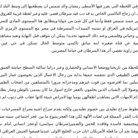
في اللحظة التي يقرر فيها الأسطى رمضان والد شمس ان يصطحبها إلى وسط البلد لتحقي
ان زجاج التاكسي الخاص به قد دب فيه سرطان قضى عليه وعبر لقطة قريبة للعروق
ي جسد شمس فقط وأنما في كل شئ من حولنا ويتطابق هنا المستوى المادي للس
لامريكية في العراق او تسببه المبيدات المسرطنة في مصر مع المستوى الرمزي ال
 وحياتي وفلسفي وعند ذلك المشهد تحديدا يمكن ان نتوقف قبل النهاية ونعيد مشاهدة 
ودرامية عن فتاة صغيرة ابنة سائق تاكسي متوسط الحال تسكن في حي ع
زاوية تقصي أثر هذا السرطان في حياتنا كمصريين
حظة من تاريخنا ووضعنا الانساني والحضاري وعبر دراما ساكنة السطح جياشة العمق 
قعي الطبيعي الذي نتنفسه جميعا بداية من رجال الاعمال الذين يخوضون غمار البيز
حملين بما اقترضوه من قوت غيرهم ومدخراته مرورا بالمتسلقين من اصحاب الطم
لا إلى الشباب الذين يحلمون بالقفز خارج اسوار ما كان يسمى بالوطن وصار يطلق ع
م الامهات الائي يشاهدن اطفالهن يوميا نهبا لامراض خبيثة كانها عقاب على ذنوب لم ت
لبطوط صراع تقليدي بين خصوم تقليديين ولكنه يقدم صراع اشبه بصراع المسرحيات الا
ات القدر الممثلة في لعنات الألهة لكن هذا العجز يتنوع ما بين عجز اجتماعي سببه ضي
جتمعية فاسدة وفاقدة للحس والضمير(سرطان سياسي) أوعجز انساني امام نوا
 نجد أن ما فعله الأمريكان ابان حرب الخليج الاولى عندما قصفوا الجيش العراقي ا