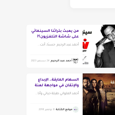
من يعبث بتراثنا السينمائي
على شاشة التلفزيون؟!
أحمد عبد الرحيم حسنًا، أنت...
أحمد عبد الرحيم
24 ديسمبر 2023
السهام المارقة.. الإبداع
والإتقان في مواجهة لعنة
الموسم الرمضاني!
أحمد الملواني طيلة حياتي وأنا...
موقع الكتابة
8 نوفمبر 2018