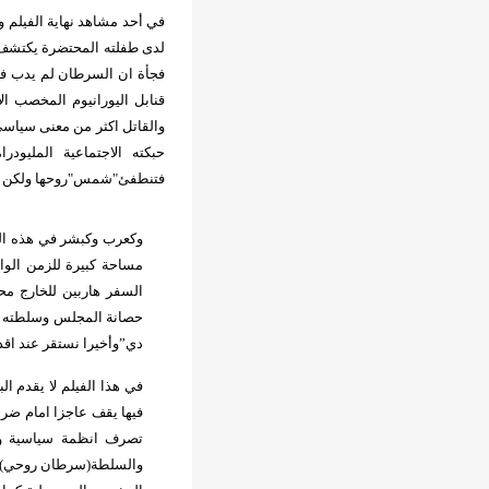
في أحد مشاهد نهاية الفيلم و
لدى طفلته المحتضرة يكتشف 
فجأة ان السرطان لم يدب ف
قنابل اليورانيوم المخصب ا
والقاتل اكثر من معنى سياسي
حبكته الاجتماعية الملي
فتنطفئ"شمس"روحها ولكن من 
وكعرب وكبشر في هذه الل
مساحة كبيرة للزمن الوا
السفر هاربين للخارج م
حصانة المجلس وسلطته وصو
دي”وأخيرا نستقر عند اقدا
في هذا الفيلم لا يقدم ا
فيها يقف عاجزا امام ضرب
تصرف انظمة سياسية وم
والسلطة(سرطان روحي)وهنا