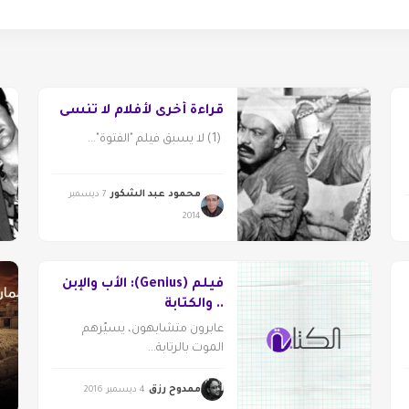
قراءة أخرى لأفلام لا تنسى
(1) لا يسبق فيلم "الفتوة"...
محمود عبد الشكور
7 ديسمبر
2014
فيلم (Genius): الأب والإبن
.. والكتابة
عابرون متشابهون، يسيّرهم
الموت بالرتابة...
ممدوح رزق
4 ديسمبر 2016