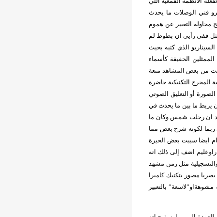
عله الانظمة القمعية التي
رو فني الوصلات ما يحدث
لح محاولة التعبير عن هموم
ثل ففي رأيي ان بطوط لم
السيناريو الذي كتبه بحيث
لممثلين الحقيقة كأسماء
علت من بعض المشاهد متعة
ة المخرج التكنيكية حاضرة
 الصورة أو التعليق الصوتي
ن يربط ما بين ما يحدث في
بعد ان رحلت شمس وكان ما
ربما لكونه شرح بعض مما
ام ايضا سببت بعض الحيرة
راوعليم اضف إلى ذلك انه
 والتسجيلية مثل زمن مشهد
لفيلم من الديجيتال إلى الشريط ال35 حيث أن المشهد بصريا مصور بتكنيك كاميرا
مشوهةاو”لاسعة” بالتعبير
الصياد العراقي الذي خرج من سجون صدام بعد12 سنة ومحاولته للعودة إلى ممارسة حياته