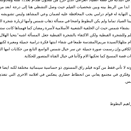
بدا من الربط بينه وبين شخصيات الفيلم حيث وصل التشظي هنا إلى درجة ابعد من ا
ي النهاية له قوام درامي يجب المحافظة عليه لضمان وعي المشاهد وليس تشويشه ولأ
ا الصياد تماما ولم يكن البطوط واضحا في مسألة ذهاب شمس وأمها لزيارة شجرة ال
 بشفاء شمس حيث ان الخلفية الشعبية الأسلامية لأسرة رمضان كما فهمناها كانت ستص
 وللشجرة القبطية ولكن الاكتفاء بالشجرة القبطية جعل المسألة اشبه”بتحيا الهلا
 مثلها(السيدة مريم)المقدسة طمعا في شفاء ابنتها فكرة درامية جميلة ومعبرة لكنه
الكافي وإن رسمت صورة جميلة عن سر خيال شمس الواسع النابع من حكايات امها التي 
قصة المسيح كما تحكيها الام وكأننا في خيال الفتاة المتصور للحكاية.
لا تأتي فقط من كونه فيلم راق المستوى ذو حساسية سينمائية مختلفة لكنه ايضا في
وفكري في مجتمع يعاني من انحطاط حضاري ينعكس في افلامه الاخرى التي تتغذى
مس.
براهيم البطوط