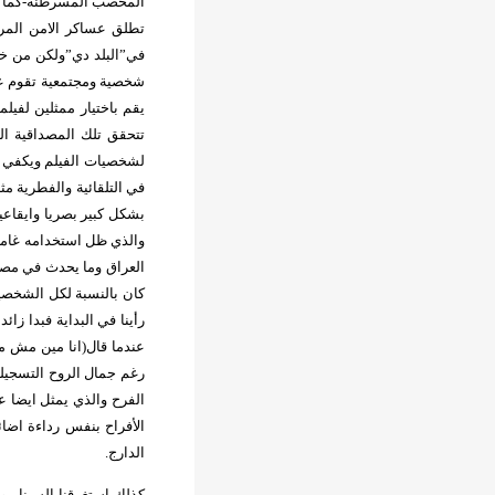
المخصب المسرطنة-كما نعر
تطلق عساكر الامن المر
في”البلد دي”ولكن من خلال
شخصية ومجتمعية تقوم ع
يقم باختيار ممثلين لفيل
تتحقق تلك المصداقية ا
لشخصيات الفيلم ويكفي ش
في التلقائية والفطرية م
بشكل كبير بصريا وايقاعيا
والذي ظل استخدامه غامضا
العراق وما يحدث في مصر
كان بالنسبة لكل الشخص
رأينا في البداية فبدا ز
عندما قال(انا مين مش م
رغم جمال الروح التسجيلي
الأفراح بنفس رداءة اضائ
الدارج.