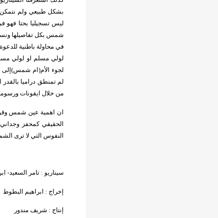
بشكل طبيعي ولم نتمكن ا
ليس تسجيليا بحتا فهو ف
شمس بكل تفاصيلها ونسين
في محاولة باطنية للدعوة
لولي مسلم او لولي مسلم
لجوء الأم(ام شمس)إلى ام
لم تمنطق دراميا بالقدر 
من خلال ايقونات ورسومات 
ان اهمية عين شمس وقوته 
الحقيقي كمحفز وجداني 
النفوس التي لا ترى الش
سيناريو : تامر السعيد- ا
إخراج : ابراهيم البطوط
إنتاج : شريف مندور