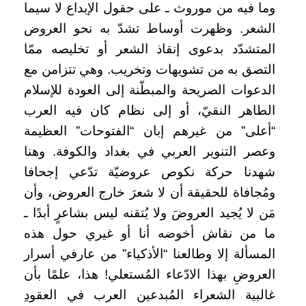
وما فيه من موروث ـ على حقول الإبداع لا سيما
الشعر. وظهرت أوساط تشدّ به نحو العروض
المتشدّد بدعوى إنقاذ الشعر أو تخليصه ممّا
التصق به من تشويهات وتخريب. وهي تتزامن مع
الدعوات الصريحة والمبطّنة إلى العودة للإسلام
الطاهر النقيّ، أو إلى نظام كان فيه العرب
“أعلى” من غيرهم إبان “الفتوحات” العظيمة
وعصر التنوير العربي في بغداد والكوفة. وهنا
شهدنا حركة نكوص عروضيّة تدّعي إجحافا
ومُجافاة للحقيقة أن لا شعرَ خارج العروض، وأن
مَن لا يُجيد العروضَ ولا يُتقنه ليس بشاعرٍ أبدًا ـ
ما من نقاش أخوضه أنا أو غيري حول هذه
المسألة إلا وطالعنا “الأذكياء” من عارفي أسرار
العروضِ بهذا الادّعاء المُستعلي! هذا، علمًا بأن
غالبية الشعراء المُبدعين العرب في العقودِ