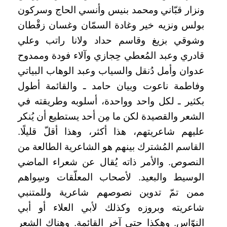
ونزار قبّاني ومحمد بنيس وأنسي الحاج وسركون
بولس ونزيه خير وغادة السمّان وغسان زقْطان
وشوقي بزيغ وقاسم حداد ولانا راتب وعلي
قادري وعبد المُعطي حِجازي وآلاء فودة وممدوح
عدوان وأمل دُنقل والسياب وعبد الوهاب البياتي
وفاطمة ناعوت وبيان حامد ـ والقائمة أطول
بكثير ـ لكل واحد وواحدة، أسلوبه وطريقته في
الشعر والقصيدة لكن ما مِن أحد يستطيع أن يُنكر
عليهم شاعريتهم، هذا أكثر، وهذا أقلّ قليلًا.
القاسم المُشترك بينهم هو الشاعرية الطالعة من
النصوص. والأمر ذاته يُقال عن شعراء الماضي
الوسيط والبعيد. لأصحاب المعلّقات وسِواهم
ممن تمّ تدوين نصوصهم شاعرية وللمتنبي
شاعريته وبروزه وكذلك لأبي العلاء أو أبي
النوّاس. وهكذا حتى آخر القائمة. وهناك الشعر