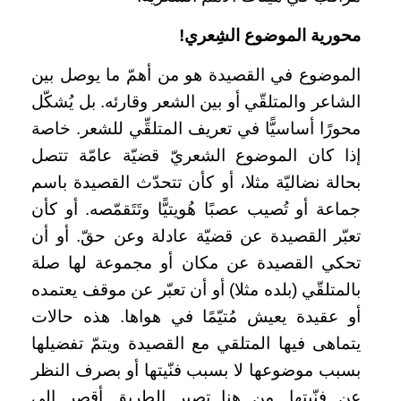
محورية الموضوع الشِعري!
الموضوع في القصيدة هو من أهمّ ما يوصل بين
الشاعر والمتلقّي أو بين الشعر وقارئه. بل يُشكّل
محورًا أساسيًّا في تعريف المتلقِّي للشعر. خاصة
إذا كان الموضوع الشعريّ قضيّة عامّة تتصل
بحالة نضاليّة مثلا، أو كأن تتحدّث القصيدة باسم
جماعة أو تُصيب عصبًا هُويتيًّا وتَتَقمّصه. أو كأن
تعبّر القصيدة عن قضيّة عادلة وعن حقّ. أو أن
تحكي القصيدة عن مكان أو مجموعة لها صلة
بالمتلقّي (بلده مثلا) أو أن تعبّر عن موقف يعتمده
أو عقيدة يعيش مُتيّمًا في هواها. هذه حالات
يتماهى فيها المتلقي مع القصيدة ويتمّ تفضيلها
بسبب موضوعها لا بسبب فنّيتها أو بصرف النظر
عن فنّيتها. من هنا تصير الطريق أقصر إلى