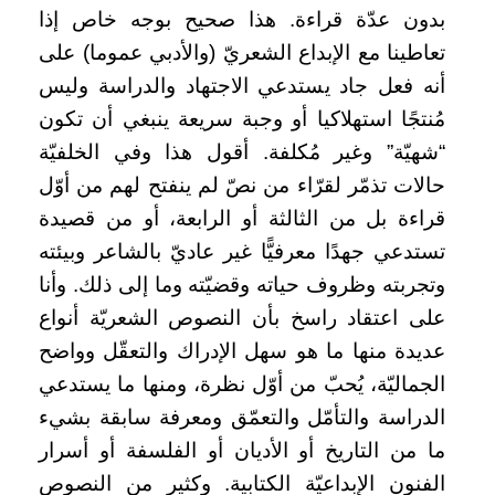
بدون عدّة قراءة. هذا صحيح بوجه خاص إذا
تعاطينا مع الإبداع الشعريّ (والأدبي عموما) على
أنه فعل جاد يستدعي الاجتهاد والدراسة وليس
مُنتجًا استهلاكيا أو وجبة سريعة ينبغي أن تكون
“شهيّة” وغير مُكلفة. أقول هذا وفي الخلفيّة
حالات تذمّر لقرّاء من نصّ لم ينفتح لهم من أوّل
قراءة بل من الثالثة أو الرابعة، أو من قصيدة
تستدعي جهدًا معرفيًّا غير عاديّ بالشاعر وبيئته
وتجربته وظروف حياته وقضيّته وما إلى ذلك. وأنا
على اعتقاد راسخ بأن النصوص الشعريّة أنواع
عديدة منها ما هو سهل الإدراك والتعقّل وواضح
الجماليّة، يُحبّ من أوّل نظرة، ومنها ما يستدعي
الدراسة والتأمّل والتعمّق ومعرفة سابقة بشيء
ما من التاريخ أو الأديان أو الفلسفة أو أسرار
الفنون الإبداعيّة الكتابية. وكثير من النصوص