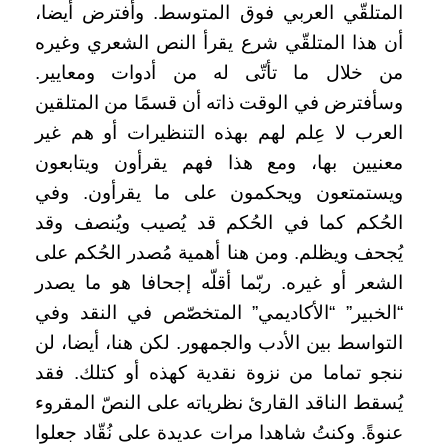
المتلقّي العربي فوق المتوسط. وأفترض أيضا،
أن هذا المتلقّي شرع يقرأ النص الشعري وغيره
من خلال ما تأتّى له من أدوات ومعايير.
وسأفترض في الوقت ذاته أن قسمًا من المتلقين
العرب لا عِلم لهم بهذه التنظيرات أو هم غير
معنيين بها، ومع هذا فهم يقرأون ويتابعون
ويستمتعون ويحكمون على ما يقرأون. وفي
الحُكم كما في الحُكم قد يُصيب ويُنصف وقد
يُجحف ويظلم. ومن هنا أهمية مُصدر الحُكم على
الشعر أو غيره. ربّما أقلّه إجحافا هو ما يصدر
“الخبير” “الأكاديمي” المتخصّص في النقد وفي
التواسط بين الأدب والجمهور. لكن هنا، أيضا، لن
ننجو تماما من نزوة نقدية كهذه أو كتلك. فقد
يُسقط الناقد القارئ نظرياته على النصّ المقروء
عنوةً. وكنتُ شاهدا مرات عديدة على نُقّاد جعلوا