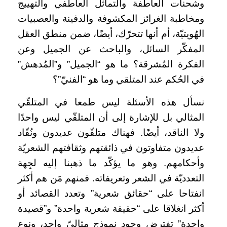
وشحنات العاطفة والتماثل العاطفي والتهييج
ومخاطبة الغرائز المكشوفة والدفينة والعصبيات
الهُويتيّة، أم أنها تتحرّك، أيضًا، ضمن منطق العقل
المفكّر السائل، والباحث عن الجميل وعن
الفكرة المُشرقة؟ ما هو “الجميل” و”المُدهش”
في الحُكم عند المتلقي وما هو “الفنيّ”؟
نسأل هذه الأسئلة ليس طمعا في المتلقّي
المثالي بل للإشارة إلى أن المتلقّي ليس واحدًا
ولا الناقد، أيضًا. فهناك متلقّون عديدون ونُقّاد
عديدون متفاوتون في ذائقتهم وثقافتهم الشعريّة
وأحكامهم. وهو ما يؤكّد ما ذهبنا إليه لجِهة
التعدديّة في الشعر وتعريفاته. فمنهم مَن هم أكثر
انفتاحا على “حقائق شعرية” وتعدد القصائد أو
أكثر انغلاقا على “حقيقة شعرية واحدة” و”قصيدة
واحدة” تفترض وجود نموذج مثاليّ واحد، ونوع