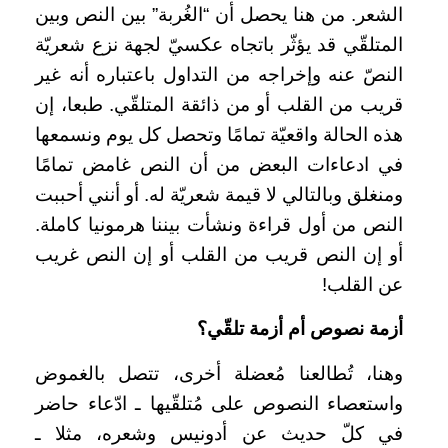
الشعر. من هنا يحصل أن “الغُربة” بين النص وبين
المتلقّي قد يؤثّر باتجاه عكسيّ لجهة نزع شعريّة
النصّ عنه وإخراجه من التداول باعتباره أنه غير
قريب من القلب أو من ذائقة المتلقّي. طبعا، إن
هذه الحالة واقعيّة تمامًا وتحصل كل يوم ونسمعها
في ادعاءات البعض من أن النص غامض تمامًا
ومنغلق وبالتالي لا قيمة شعريّة له. أو أنني أحببت
النص من أول قراءة ونشأت بيننا هرمونيا كاملة.
أو إن النص قريب من القلب أو إن النص غريب
عن القلب!
أزمة نصوص أم أزمة تلقّي؟
وهنا، تُطالعنا مُعضلة أخرى، تتصل بالغموض
واستعصاء النصوص على مُتلقّيها ـ ادّعاء حاضر
في كلّ حديث عن أدونيس وشعره، مثلا ـ