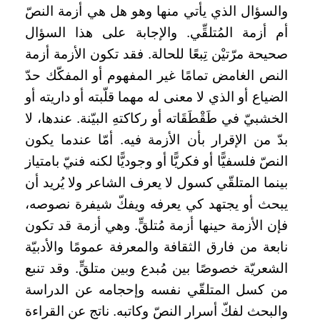
والسؤال الذي يأتي منها وهو هل هي أزمة النصّ
أم أزمة المُتلقِّي. والإجابة على هذا السؤال
صحيحة مرّتيْن تِبعًا للحالة. فقد تكون الأزمة أزمة
النص الغامض تمامًا غير المفهوم أو المفكّك حدّ
الضياع أو الذي لا معنى له مهما قلّبته أو داريته أو
الخشبيّ في طَقْطَقَاته أو ركاكتهِ البيّنة. عندها، لا
بدّ من الإقرار بأن الأزمة فيه. أمّا عندما يكون
النصّ فلسفيًّا أو فكريًّا أو وجوديًّا لكنه فنيّ بامتياز
بينما المتلقّي كسول لا يعرف الشاعر ولا يُريد أن
يبحث أو يجتهد كي يعرفه ويفكّ شيفرة نصوصه،
فإن الأزمة حينها أزمة مُتلقٍّ. وهي أزمة قد تكون
نابعة من فارق الثقافة والمعرفة عمومًا والأدبيّة
الشعريّة خصوصًا بين مُبدع وبين متلقٍّ. وقد تنبع
من كسل المتلقّي نفسه وإحجامه عن الدراسة
والبحث لفكّ أسرار النصّ وكاتبه. ناتج عن القراءة