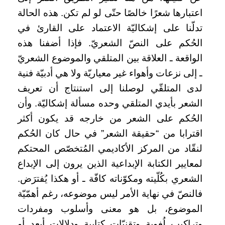
اعتبارها شعرًا خالصًا حتّى لو لم تكن. هذه الحالة
تدلّنا على إشكاليّة الاعتماد على القارئ في
الحُكم على النصّ الشعريّ. فإذا أضفنا هذه
الواقعة ـ العلاقة بين المتلقي والموضوع الشعريّ
ـ إلى نزعات وأهواء غير معياريّة ولا هي أدبيّة فنية
لدى المتلقّي لوصلنا إلى استنتاج أن تعريف
الشعر بأيدي المتلقي وحده مسألة إشكاليّة. وأن
الحُكم على الشعر من خارجه قد يكون أكثر
اقترابا من “حقيقة الشعر” في حال كان الحُكم
لنقّاد من المركز الأكاديمي المُتخصّص المحتكم
لمعايير الكتابة الإبداعية الذين يرون إلى الإبداع
الشعري بكُلّيته ومكوّناته كافّة ـ أو هكذا يُفترَض.
فالنصّ في نهاية الأمر ليس موضوعه، رغم أهمّيّة
الموضوع، بل هو معنى وأسلوب ومفردات
وتراكيب لُغوية وتقنيّات كتابية ودلالات أبعد أو