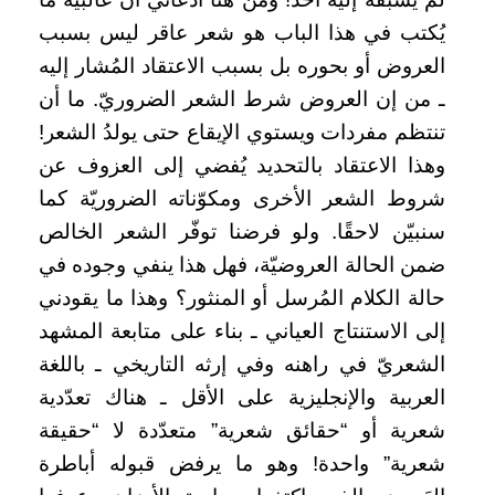
يُكتب في هذا الباب هو شعر عاقر ليس بسبب
العروض أو بحوره بل بسبب الاعتقاد المُشار إليه
ـ من إن العروض شرط الشعر الضروريّ. ما أن
تنتظم مفردات ويستوي الإيقاع حتى يولدُ الشعر!
وهذا الاعتقاد بالتحديد يُفضي إلى العزوف عن
شروط الشعر الأخرى ومكوّناته الضروريّة كما
سنبيّن لاحقًا. ولو فرضنا توفّر الشعر الخالص
ضمن الحالة العروضيّة، فهل هذا ينفي وجوده في
حالة الكلام المُرسل أو المنثور؟ وهذا ما يقودني
إلى الاستنتاج العياني ـ بناء على متابعة المشهد
الشعريّ في راهنه وفي إرثه التاريخي ـ باللغة
العربية والإنجليزية على الأقل ـ هناك تعدّدية
شعرية أو “حقائق شعرية” متعدّدة لا “حقيقة
شعرية” واحدة! وهو ما يرفض قبوله أباطرة