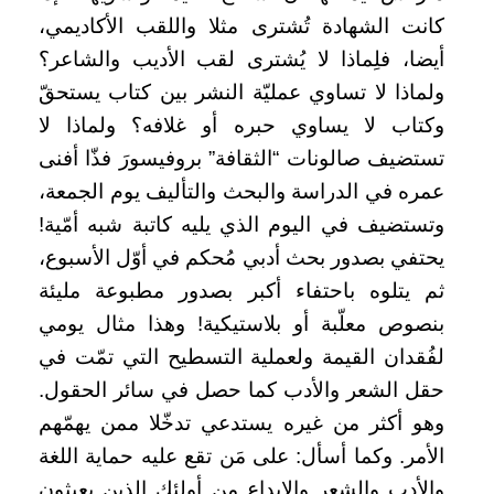
كانت الشهادة تُشترى مثلا واللقب الأكاديمي،
أيضا، فلِماذا لا يُشترى لقب الأديب والشاعر؟
ولماذا لا تساوي عمليّة النشر بين كتاب يستحقّ
وكتاب لا يساوي حبره أو غلافه؟ ولماذا لا
تستضيف صالونات “الثقافة” بروفيسورَ فذّا أفنى
عمره في الدراسة والبحث والتأليف يوم الجمعة،
وتستضيف في اليوم الذي يليه كاتبة شبه أمّية!
يحتفي بصدور بحث أدبي مُحكم في أوّل الأسبوع،
ثم يتلوه باحتفاء أكبر بصدور مطبوعة مليئة
بنصوص معلّبة أو بلاستيكية! وهذا مثال يومي
لفُقدان القيمة ولعملية التسطيح التي تمّت في
حقل الشعر والأدب كما حصل في سائر الحقول.
وهو أكثر من غيره يستدعي تدخّلا ممن يهمّهم
الأمر. وكما أسأل: على مَن تقع عليه حماية اللغة
والأدب والشعر والإبداع من أولئك الذين يعبثون