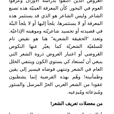
العَروض الذين اكتفوا بدراسة الأوزان وعرفوا
العوم في البحور. كأن المعرفة العينيّة هذه تصنع
الشاعر وليس الشاعر هو الذي قد يستثمر هذه
المعرفة أو لا يستثمرها، يلجأ إليها أو لا يلجأ البتّة
في قصيدته أو تجسيد شاعريّته وموهبته الإداعيّة.
وتعدد “الحقيقة الشعرية” هنا هو نقيض تام
للسلفيّة الشعريّة كما يعبّر عنها النكوص
العَروضي أو اعتبار العروض ذروة الشعر التي
ينبغي أن تُستعاد كي يستوي الكون وينتفي الخلل
العام في الشعر وتنتهي فوضاه فيسير إلى يقين
وطمأنينة! وهُم بهذه الفرضية إنما يشطبون
عقودا من الشعر العربي الحرّ المرسل والمنثور
ومُبدِعاته ومُبدِعيه.
من معضلات تعريف الشعر!