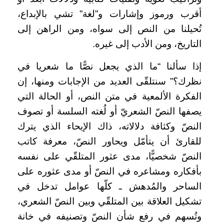
أقرب ورموز وإشارات و”لغة” تشي بالإبداع،
تُحيلنا من النص إلى سواه، ومن الراهن إلى
التاريخ، ومن الأدب إلى غيره.
إذا سألنا “ما الذي يجعل نصًّا ما شعريا في
نظرك؟” سنتلقّى العديد من الإجابات ومنها، إن
الفكرة الألمعية في متن النص، أو الحالة التي
يصفها النصّ الشعريّ أو لُغته السلسة أو تصوف
النصّ وكثافة دلالاته، ذاك الإيحاء الذي يترك
للقارئ أن يتأمّل ويحاور النصّ، معرفة كاتب
النصّ شخصيًّا، مدى عثور المتلقّي على نفسه
بأفكاره ومشاعره في النصّ أو مدى عثوره على
الساحر والمُدهش ـ كلّها عوامل تدخل في
تشكيل العلاقة بين المتلقّي وبين النصّ الشعري،
وتُسهم في رفع شأن النصّ وتصنيفه في خانة