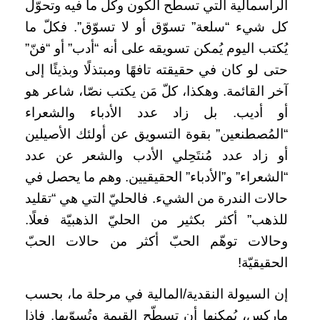
الرأسمالية التي تسطّح الكون وكل ما فيه وتحوّل
كل شيء “سلعة” تسوّق أو لا تسوّق”. فكلّ ما
يُكتب اليوم يُمكن تسويقه على أنه “أدب” أو “فنّ”
حتى لو كان في حقيقته تافهًا ومبتذلًا وبذيئًا إلى
آخر القائمة. وهكذا، كلّ مَن يكتب نصّا، شاعر هو
أو أديب. بل زاد عدد الأدباء والشعراء
“المُصطنعين” بقوة التسويق عن أولئك الأصيلين
أو زاد عدد مُنتَحِلي الأدب والشعر عن عدد
“الشعراء” و”الأدباء” الحقيقيين. وهم ما يحصل في
حالات الندرة من الشيء. فالحليّ التي هي “تقليد
للذهب” أكثر بكثير من الحليّ الذهبيّة فعلًا.
وحالات توهّم الحبّ أكثر من حالات الحبّ
الحقيقيّة!
إن السيولة النقدية/المالية في مرحلة ما، بحسب
ماركس، يُمكنها أن تسطّح القيمة وتُسوّيها. فإذا