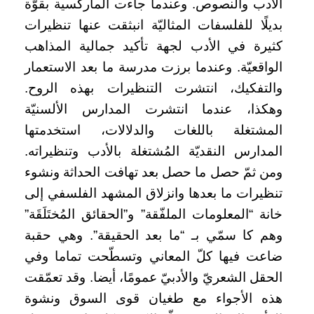
الأدب والنصوص. وعندما جاءت الماركسية بقوّة
بديلًا للفلسفات المثاليّة انبثقت عنها تنظيرات
كثيرة في الأدب لجهة تأكيد جمالية المذاهب
الواقعيّة. وعندما برزت مدرسة ما بعد الاستعمار
والتفكيك، انتشرت التنظيرات بهذه الروح.
وهكذا، عندما انتشرت المدارس الألسنيّة
المشتغلة باللغات والدلالات، استخدمتها
المدارس النقديّة المُشتغلة بالأدب وتنظيراته.
ومن ثمّ حصل ما حصل بعد تهافت الحداثة ونشوء
تنظيرات ما بعدها وانزلاق المشهد الفلسفي إلى
خانة “المعلومات الملفّقة” و”الحقائق المُختَلَقَة”
وهم كا سمّي بـ “ما بعد الحقيقة”. وهي حقبة
ضاعت فيها كلّ المعاني وتسطّحت تماما وفي
الحقل الشعريّ والأدبيّ عمومًا، أيضا. وقد تعمّقت
هذه الأجواء مع طغيان قوى السوق ونشوة