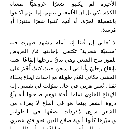
الأخيرة لم يكتبوا شعرًا عَروضيًّا بمعناه
الكلاسيكي بل أن الألمعيين بينهم، إما أنهم اكتفوا
بالتفعيلة الحرّة، أو أنهم كتبوا شعرًا منثورًا أو
مُرسلا.
لا نُغالي إن قُلنا إننا أمام مشهد ظهرت فيه
“سلفيّة شعرية” تكتفي بإجادتها فنّ العروض
للفوز بتاج الشعر. وهي تدقّ بأرجلِها إيقاعًا أشبهَ
بإيقاعِ رجليّ وأنا في السجن حيث كنتُ أُجْبرُ على
المشي مكاني لمُدَدٍ طويلة مع إحداث إيقاع بحذاء
ثقيل يُعيق هربي في حال سوّلت لي نفسي. إنه
الإيقاع الخاوي تماما. لُعبَة توهِم صاحبها أنه بلَغَ
ذروة الشعر بينما هو في القاعِ لا يعرف من
الشعر سوى مُفردات يصفّها في الطوابير
ويسيّرها كأنها ألوية صلاح الدين نحو فتح شعري
لم يسبقه إليه أحد! ومن هنا ادِّعائي أن غالبية ما