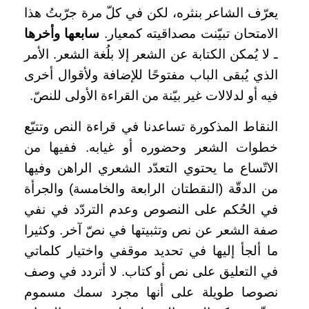
يعرّف الشاعر بنثره، لكن في كلّ مرة جرّبتُ هذا
الامتحان تبيّنت مصداقيته كمعيار.
سابعها وأخرها
ـ لا يُمكن الكتابة عن الشعر إلا بلُغة الشعر. الأمر
الذي يُبقى الباب مفتوحًا للإضافة ولأقوال أخرى
فيه أو لدلالات غير بيّنة من القراءة الأولى للنصّ.
النقاط المذكورة تساعدنا في قراءة النص وتتبّع
خطوات الشعر وحضوره أو غيابه. ففيها من
الاتّساع ما يحتوي التعدّد الشعري الراهن وفيها
من الدقّة (النقطتان الرابعة والخامسة) والجرأة
في الحُكم على النصوص وعدم التردّد في نفي
صفة الشعر عن نص وتثبيتها في نصّ آخر. وكثيرا
ما ألجأ إليها في تحديد موقفي واختيار كلماتي
في التعليق على نص أو كتاب. لا أتردد في وصف
نصوصا طويلة على أنها مجرد سمك مسموم