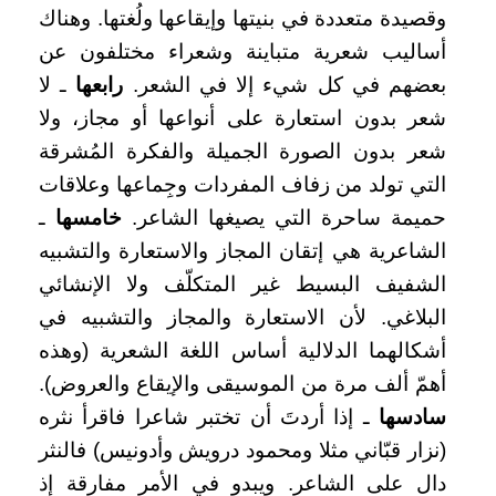
وقصيدة متعددة في بنيتها وإيقاعها ولُغتها. وهناك
أساليب شعرية متباينة وشعراء مختلفون عن
بعضهم في كل شيء إلا في الشعر.
رابعها
ـ لا
شعر بدون استعارة على أنواعها أو مجاز، ولا
شعر بدون الصورة الجميلة والفكرة المُشرقة
التي تولد من زفاف المفردات وجِماعها وعلاقات
حميمة ساحرة التي يصيغها الشاعر.
خامسها
ـ
الشاعرية هي إتقان المجاز والاستعارة والتشبيه
الشفيف البسيط غير المتكلّف ولا الإنشائي
البلاغي. لأن الاستعارة والمجاز والتشبيه في
أشكالهما الدلالية أساس اللغة الشعرية (وهذه
أهمّ ألف مرة من الموسيقى والإيقاع والعروض).
سادسها
ـ إذا أردتَ أن تختبر شاعرا فاقرأ نثره
(نزار قبّاني مثلا ومحمود درويش وأدونيس) فالنثر
دال على الشاعر. ويبدو في الأمر مفارقة إذ