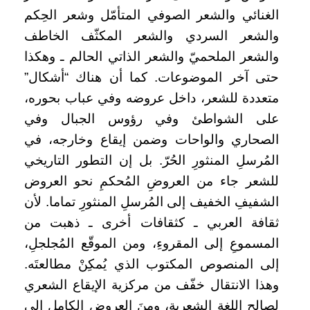
الغنائي والشعر الصوفي المتأمّل وشعر الحِكم
والشعر السردي والشعر المكثّف الخاطف
والشعر الملحميّ والشعر الذاتي الحالم ـ وهكذا
حتى آخر الموضوعات. كما أن هناك “أشكال”
متعددة للشعر، داخل عروضه وفي عباب بحوره،
على الشواطئ وفي رؤوس الجبال وفي
الصحاري والواحات وضمن إيقاع وخارجه، في
المُرسلِ المنثورِ الحُرّ. بل إن التطور التاريخي
للشعر جاء من العروضِ المُحكمِ نحو العروض
الشفيفِ الخفيف إلى المُرسلِ المنثورِ تماما. لأن
ثقافة العربي ـ كثقافات أخرى ـ ذهبت من
المسموعِ إلى المقروءِ، ومن الموقّع المُجلجلِ،
إلى المنصوص المكتوب الذي يُمكِنْ مطالعتَه.
وهذا الانتقال خفّف من مركزية الإيقاع الشعري
لصالح اللغة الشعريةِ، ومنَ العروضِ الكاملِ إلى