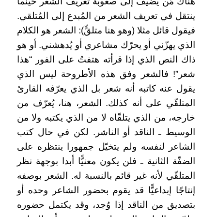
هُناك مَن يُضيف إلى صعوبة تعريف الشعر حينما
ينتقل في تعريف الشعر من المُبدع إلى المُتلقي.
فيقول قائل مثلا (وهو هنا متلقٍّ): الشعر هو الكلام
الذي يهزّني أو يحرّك مشاعري أو يُدهشني. أو هو
ذاك النص الذي إذا قرأته هتفتُ على الفور “هذا
شعر”! فالشعر وفق هذه الأطروحة ليس الذي
يقول عنه كاتبه أنه شعر بل الذي يعرّفه القارئ
المتلقّي على أنه كذلك. الشعر، هنا، يُعرّف من
خارجه، من الذي يتلقّاه لا من الذي يكتبه ولا من
الوسيط ـ الناقد أو الناشر. لكن في حال كتب
الشاعر لنفسه ولم يتخيّل جمهورا ينتظره على
الضفّة الثانية ـ فلن يكون معنيًّا أبدا بوجهة نظر
المتلقّي لأنه غير قائم بالنسبة له. الشعر بوصفه
إنتاجًا إبداعيًّا قد يقوم بحضور الشاعر وحده أو
بتصديق من الناقد إذا وُجد، وقد يكتمل حضوره