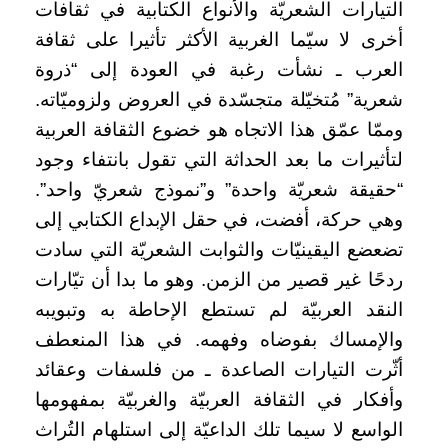
التيارات الشعريّة والأنواع الكتابية في ثقافات
أخرى لا سيّما الغربية الأكثر تأثيرا على ثقافة
العرب ـ نشأت رغبة في العودة إلى “ذروة
شعرية” مُتخيّلة متجسّدة في العروض ولزوميّاته.
وممّا عمّق هذا الاتجاه هو خضوع الثقافة العربية
لتأثيرات ما بعد الحداثة التي تقول بانتفاء وجود
“حقيقة شعريّة واحدة” و”نموذج شعريّ واحد”.
وهي حركة، أفضت، في حقل الإبداع الكتابي إلى
تضعضع اليقينيّات والثوابت الشعريّة التي سادت
ردحًا غير قصير من الزمن. وهو ما بدا أن تيّارات
النقد العربيّة لم تستطع الإحاطة به وتبويبه
والإمساك بفوضاه وفهمه. في هذا المنعطف
أثّرت التيارات الصاعدة ـ من فلسفات وعقائد
وأفكار في الثقافة العربيّة والغربيّة بمفهومها
الواسع لا سيما تلك الداعيّة إلى استلهام التُراث