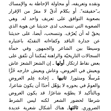
ونقده وتعريفه، أو محاولة الإحاطة به والإمساك
بـ”حقيقته”. أو بكلام أدقّ لا مفرّ من الإقرار
بصعوبة التوافق على تعريف واحد له. وهي
الصعوبة التي تنسحب لدى حديثنا عن هوية الذي
يحقّ له أن يُعرّف. وتنسحب، أيضا، على حديثنا
عن جدارة الناقد وكفاءاته النقديّة باعتباره
وسيطا بين الشاعر والجمهور. وفي حمأة
السجالات التاريخيّة والراهنة يُمكننا أن نتّفق على
بعض نقاط ارتكاز.
أولها
ـ إن الشعرَ الشعرَ عاش
ويعيش في العروض، وعاش ويعيش خارجه حُرًّا
مُرسلًا ومنثورا.
ثانيها
ـ إجادة عِلم العروضِ
والعومُ في بحوره لا يؤهّل أحدًا أن يكونَ شاعرا،
وبالتأكيد لا يطوّبه شاعرًا. قد يكون العروض
شرطا لحضور الشعر لكنه ليس الشرط
الضروري.
ثالثها
ـ هناك أشكال شعرية عديدة