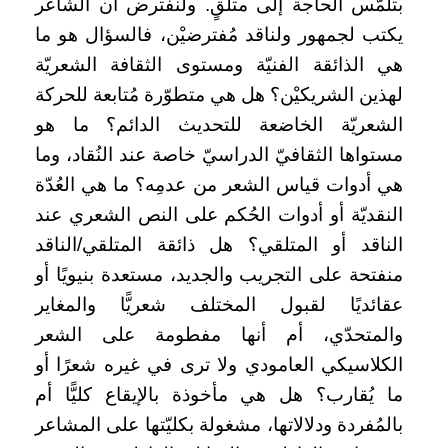
بتلمّس الحاجة إلى متلقٍ. ولنفترض أن الشاعر
يكتب لجمهور ولناقد مُفترضيْن، فالسؤال هو ما
هي الذائقة الفنيّة ومستوى الثقافة الشعريّة
لهذين الشريكيْن؟ هل هي متطوّرة مُتابعة للحركة
الشعريّة الخاضعة للتحديث الدائم؟ ما هو
مستواها الثقافيّ الدراسيّ خاصة عند النُقاد، وما
هي أدوات قياس الشعر من عدمِه؟ ما هي العُدّة
النقديّة أو أدوات الحُكم على النص الشعري عند
الناقد أو المتلقي؟ هل ذائقة المتلقي/الناقد
منفتحة على التجريب والجديد، مستعدة بنيويًا أو
عقائديًا لقبول المختلف شعريًّا والمغاير
والمتحدّي، أم أنها مفطومة على الشعر
الكلاسيكي العامودي ولا ترى في غيره شعرًا أو
ما يُقارب؟ هل هي مأخوذة بالإيقاع كليًّا أم
بالمُفردة ودلالاتها، مشغولة بكليّتها على المشاعر