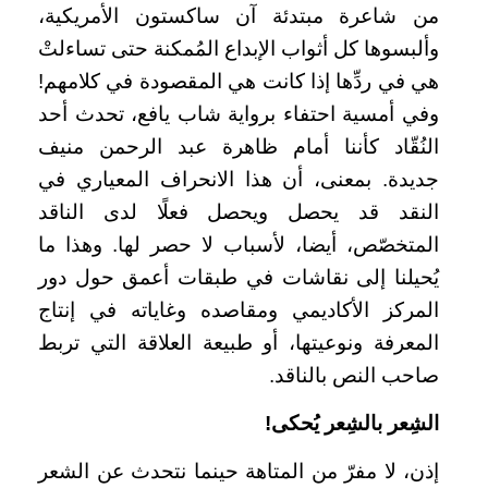
من شاعرة مبتدئة آن ساكستون الأمريكية،
وألبسوها كل أثواب الإبداع المُمكنة حتى تساءلتْ
هي في ردِّها إذا كانت هي المقصودة في كلامهم!
وفي أمسية احتفاء برواية شاب يافع، تحدث أحد
النُقّاد كأننا أمام ظاهرة عبد الرحمن منيف
جديدة. بمعنى، أن هذا الانحراف المعياري في
النقد قد يحصل ويحصل فعلًا لدى الناقد
المتخصّص، أيضا، لأسباب لا حصر لها. وهذا ما
يُحيلنا إلى نقاشات في طبقات أعمق حول دور
المركز الأكاديمي ومقاصده وغاياته في إنتاج
المعرفة ونوعيتها، أو طبيعة العلاقة التي تربط
صاحب النص بالناقد.
الشِعر بالشِعر يُحكى!
إذن، لا مفرّ من المتاهة حينما نتحدث عن الشعر