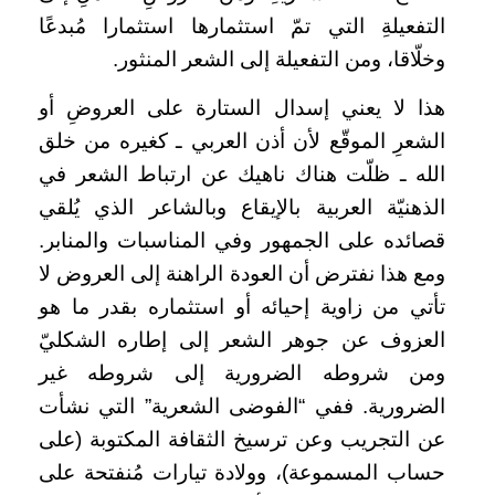
التفعيلةِ التي تمّ استثمارها استثمارا مُبدعًا
وخلّاقا، ومن التفعيلة إلى الشعر المنثور.
هذا لا يعني إسدال الستارة على العروضِ أو
الشعرِ الموقّع لأن أذن العربي ـ كغيره من خلق
الله ـ ظلّت هناك ناهيك عن ارتباط الشعر في
الذهنيّة العربية بالإيقاع وبالشاعر الذي يُلقي
قصائده على الجمهور وفي المناسبات والمنابر.
ومع هذا نفترض أن العودة الراهنة إلى العروض لا
تأتي من زاوية إحيائه أو استثماره بقدر ما هو
العزوف عن جوهر الشعر إلى إطاره الشكليّ
ومن شروطه الضرورية إلى شروطه غير
الضرورية. ففي “الفوضى الشعرية” التي نشأت
عن التجريب وعن ترسيخ الثقافة المكتوبة (على
حساب المسموعة)، وولادة تيارات مُنفتحة على