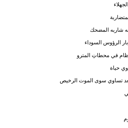
جهلاء
متضاربة
ه شاربه المضحك
بار الرؤوس السوداء
ام في محطاتِ المترو
وي حياة
 تعد تساوي سوى الموت الرخيص
ي
وم