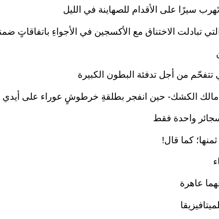
تَهرب سيرًا على الأقدام للصهاينة في الليل
تي تبادلت الاختناق مع الأكسجين في الأجواءِ باتفاقاتٍ ضمن
 تتفحّم من أجل تدفئة البطون الكبيرة
مالك الكشك- حين انفجر بطلقةِ خرطوشٍ عوراء على أيدي 
جائر واحدة فقط
منها؛ كما قال!
ء
هما عاهرة
ميتافيزيقا