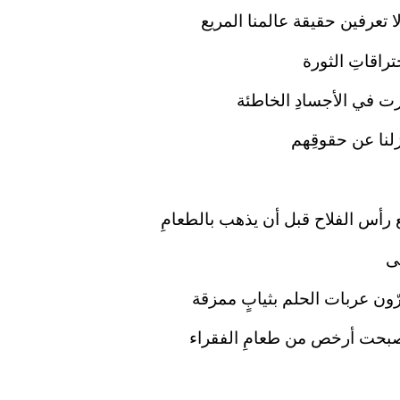
ا تعرفين حقيقة عالمنا المريع
راقاتِ الثورة
رت في الأجسادِ الخاطئة
زلنا عن حقوقِهم
رأس الفلاح قبل أن يذهب بالطعامِ
ى
ّون عربات الحلم بثيابٍ ممزقة
صبحت أرخص من طعامِ الفقراء