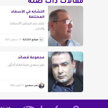
مقالات ذات صلة
التشابه في الأسماء
المختلفة
عارف عبد الرحمن 1السماء
والبحر،...
موقع الكتابة
18 سبتمبر 2025
مجموعة قصائد
نمر سعدي فتنةُ الماءْ أُحدِّقُ...
نمر سعدي
6 أكتوبر 2022