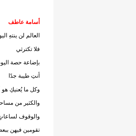
أسامة عاطف
العالم لن ينتهِ الي
فلا تكترثي
بإضاعة حصة اليو
أنتِ طيبة جدًا
وكل ما يُعنيكِ ه
والكثير من مساحيق
والوقوف لساعاتٍ 
تقومين فيهن ببع