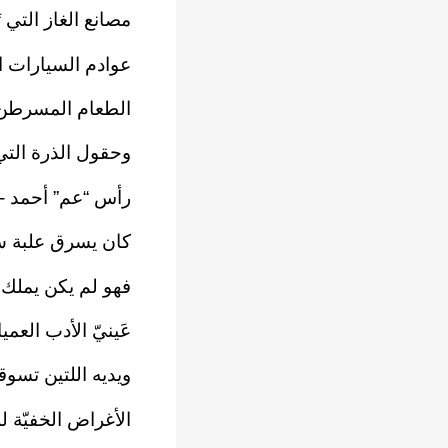
مصانع الغاز التي 
عوادم السيارات ال
الطعام المسرطن
وحقول الذرة التي
رأس “عم” أحمد -
كان يسرق علبة س
فهو لم يكن يملك ث
عَينيّ الأدب العميا
ويديه اللتين تسوق
الأغراض الخفيّة لل