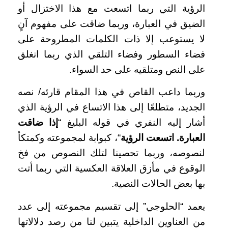
الرؤية التي ربما اتسعت مع هذا الاختزال أو
الضيق في العبارة، وربما ضاقت على مفهوم آنٍ
لا يستوعب إلا ذات الكلمات المطروحة على
فضاء السطور وفضاء التلقي الذي ربما انغلق
على النص ومتلقيه على حد السواء.
وربما داعب القاص في هذا المقام قارئه/ نصه
الجديد، متطلعًا إلى هذا الاتساع في الرؤية الذي
أشار إليه النفري في قوله البليغ “
إذا ضاقت
العبارة. اتسعت الرؤية
“، كبوابة لمجموعته وكمتكأ
لنصوصه، وربما تحصينا لتلك النصوص من فخ
الوقوع في مأزق العلاقة العكسية التي ربما أتت
بها بعض الحالات النصية.
يعمد “الحلوجي” إلى تقسيم مجموعته إلى عدد
من العناوين الداخلية يتبين لنا من رصد دلالاتها