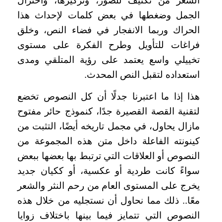
الشعر من تكثيف للصور، وتركيزها، واختزال
الجمل وضغطها في بعض كلمات لإحداث هذا
الحراك وربما الانفجار في فضاء النص، وخلق
فراغات للتأويل وطرح الفكرة على مستوى
تخييلي واسع يعتمد على رؤية المتلقي ومدى
استعداده لتقبل النص المحدث.
هذا إذا ما اعتبرنا جدلًا أن كل النصوص تخضع
لتقنية القصة القصيرة جدًا، كنموذج حائر مفتوح
مازال يحاول، في مجمل تاريخه أيضًا، التثبت من
كينونته الفاعلة داخل متن هذه المجموعة من
النصوص أو العلاقات التي ترتبط بها بعضها ببعض
سواءً كانت طردية أو عكسية، أو ككيان جديد
يخرج على المستوى العام من رحم النثر والشعر
معًا.. ذلك مما نحاول أن نستجليه من خلال هذه
النصوص التي تتمايز فيما بينها باختلاف زوايا