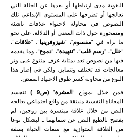
اللغوية مدى ارتباطها أو بعدها عن الحالة التي
تعالجها أو تطرحها على المستوى الإبداعي تلك
النصوص في محاولة لاحتواء علاقات ناشئة
ومتمحورة حول ذات المعنى أو الدلالة، على نحو
ما نراه في “
مقسوم
“، “
شيزوفرينيا
“، “
علاقات
“،
“
خلل
“، “
رسم قلب
“، “
تنهيدة
“، “
دموع
“، وما يقدمه
فيها من نصوص تعد بمثابة عزف متنوع على وتر
معالجات قد تختلف وتتمايز، ولكن في إطار هذا
النوع من محاولة كسر طوق الاعتياد الممض.
فمن خلال نموذج “
العشرة
”
(ص9 )
تتجسد
المعاناة النفسية منبثقة من واقع اجتماعي يعالجه
النص من خلال علاقة مبتسرة بين زوجين، لم
يفصح بالطبع النص عن سماتهما ـ ليشكل نوعا
من العلاقة المتوازية مع سمات الحياة بصفة