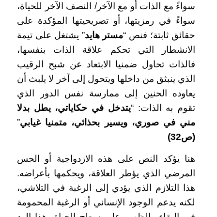
سواءً مع الذات أو مع الآخر/ النصف الآخر للحياة،
سواءً في رمزيتها، أو تصريحيتها المؤكدة على
حقائق ثابتة؛ فنص “
مستر هايد
” يشتغل على تيمة
الانشطار التي تحكم علاقة الذات بنفسها،
فالذات تحاول ضمنيا الابتعاد عن شبح الرقيب
الذي ينبثق من داخلها ويتحول إلى آخر لا يلبث أن
يعاوده الحنين إلى ممارسة نفس الدور الذي
تقوم به الذات: “
يتدخل في حكاياتي، يطل بدلا
مني في صوري، ويسير بحذائي، متمنيا غيابي
”
(ص32)
هنا يؤكد النص على هذه الازدواجية أو الحس
المرضي الذي يؤطر العلاقة، ويحكمها بأعراضه.
هذا التلازم الذي يؤدي إلى الرغبة في التلاشي،
لكنه يدعم الوجود الإنساني أو الرغبة المحمومة
في البقاء والظهور على سطح الحياة، هذا الرد