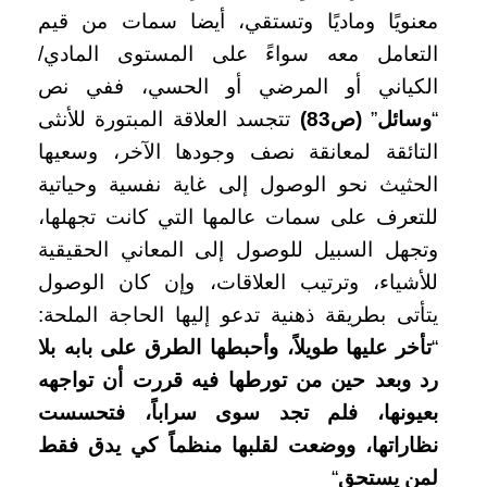
معنويًا وماديًا وتستقي، أيضا سمات من قيم
التعامل معه سواءً على المستوى المادي/
الكياني أو المرضي أو الحسي، ففي نص
“
وسائل
”
(ص83)
تتجسد العلاقة المبتورة للأنثى
التائقة لمعانقة نصف وجودها الآخر، وسعيها
الحثيث نحو الوصول إلى غاية نفسية وحياتية
للتعرف على سمات عالمها التي كانت تجهلها،
وتجهل السبيل للوصول إلى المعاني الحقيقية
للأشياء، وترتيب العلاقات، وإن كان الوصول
يتأتى بطريقة ذهنية تدعو إليها الحاجة الملحة:
“
تأخر عليها طويلاً، وأحبطها الطرق على بابه بلا
رد وبعد حين من تورطها فيه قررت أن تواجهه
بعيونها، فلم تجد سوى سراباً، فتحسست
نظاراتها، ووضعت لقلبها منظماً كي يدق فقط
لمن يستحق
“