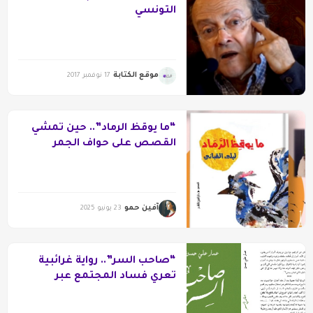
التونسي
موقع الكتابة
17 نوفمبر 2017
“ما يوقظ الرماد”.. حين تمشي
القصص على حواف الجمر
آفين حمو
23 يونيو 2025
“صاحب السر”.. رواية غرائبية
تعري فساد المجتمع عبر
المقبرة