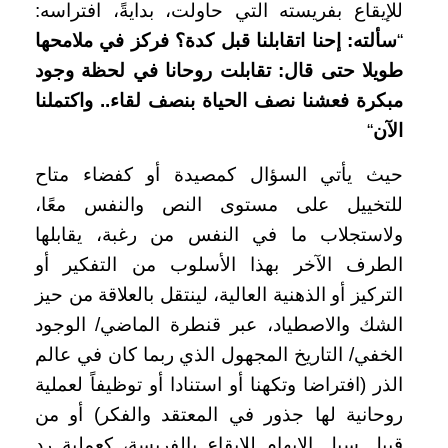
للإيقاع بفريسته التي حاولت، بدايةً، افتراسه:
“
سألته: إحنا اتقابلنا قبل كدة؟ فركز في ملامحها
طويلا حتى قال: تقابلت روحانا في لحظة وجود
مبكرة فعشنا نصف الحياة بنصف لقاء.. واكتملنا
الآن
“
حيث يأتي السؤال كمصيدة أو كفضاء متاح
للتخييل على مستوى النص والنفس معًا،
ولاستجلاب ما في النفس من رغبة، يقابلها
الطرف الآخر بهذا الأسلوب من التفكير أو
التركيز أو الذهنية العالية، لينتقل بالعلاقة من حيز
الشك والاصطياد، عبر قنطرة الماضي/ الوجود
الخفي/ التاريخ المجهول الذي ربما كان في عالم
الذر (افتراضا وتكهنا أو استنادا أو توظيفاً لعملية
روحانية لها جذور في المعتقد والفكر) أو من
قبيل سبل الإيهام للإيقاع بالفريسة، كعملية رد