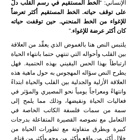
الإنساني: “
الخط المستقيم في رسم القلب دلّ
على توقف حياته. الخط المستقيم أكثر تعرضاً
للإغواء من الخط المنحني. حين توقفت حياته
كان أكثر عرضة للإغواء
.”
يلتبس النص هنا بالغموض الذي يعقِّد من العلاقة
بين القلب وأحواله التي تنتهي حتما بانتهاء الحياة
ارتباطاً بهذا الحس اليقيني بهذه الحتمية. فهل
يطرح النص سؤاله المهجوس به حول ماهية هذه
العلاقة الأزلية والجدلية بين القلب والحياة ابتداءً
وانتهاءً ومعراجاً يومياً نحو المصيري والمؤثر في
فعاليات الحياة ونقيضها، وذلك مما يلمح إلى
سمة من سمات فلسفة الكاتب الخاصة في
التعامل مع نصوصه القصيرة المتفاعلة بدرجات
كبيرة وبطرق متفاوتة مع تطورات الحياة من
خلال أكثر من واقع وأكثر من وجه وأكثر من قناع.