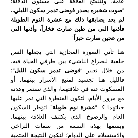
عامة، ولتنفتح العلاقة على مستوى الدلالة:
“
صوت شخيره يصدر فوضى تدمر سكون الليلي..
لم يعد يضايقها ذلك مع عشرة النوم الطويلة
فأذنها التي من طين صارت فخاراً، وأذنها التي
من عجين صارت خبزاً
“
هنا تأتي الصورة المجازية التي يجعلها النص
خلفية للصراع الناشيء بين طرفي الحياة فيه،
من خلال تعبير “
فوضى تدمر سكون الليل
“؛
فالليل هنا تجسيد لمنبع الأسرار بينهما، أو
المسكوت عنه في علاقتهما، والذي تستمر وهدته
مع مرور الأيام، لتكون القنطرة التي تمر عليها
حياتهما كـ “
عشرة نوم طويلة
” لتؤطر للسكون
العام والرضوخ الذي يكتنف العلاقة بينهما،
ويسمها بهذه السمة من سمات التراخي
والاستسلام على الدوام؛ لتكون النتيجة الحتمية