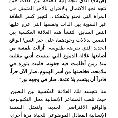
(ص43)
الذي تتجه إليه العلاقة بين الذات حين
تتجه نحو الاكتمال بالاقتران بالآخر المتمثل في
المرأة التي تحنو وتكفكف، لتجبر كسر العلاقة
غير السوية بين الذات ونفسها التي عرج عليها
النص السابق، لتنشأ هذه العلاقة العكسية بين
النصين بدلالات وجودهما، على حيز النص/ الواقع
الجديد الذي تفرضه طقوسه: “
أزالت بلمسة من
أصابعها غلالة الدموع التي تيبست أدني مقلتيه
منذ زمن أظلمت فيه جفونه. قامت بثورة في
ملامحه، فخلصتها من أسر الهموم. صار الآن حراً،
قادراً أن يبتسم بلا عتمة، صار في وجهه نور
“
هنا تتجسد تلك العلاقة العكسية بين النصين،
حيث تلعب المشاعر الإنسانية محل التكنولوجيا
والواقع الافتراضي الجديد، ولتمثل اللمسة
الإنسانية المعادل الموضوعي للحياة مرة أخرى،