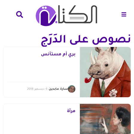
نصوص على الدَرَج
بري أم مستأنس
سارة عابدين
6 ديسمبر 2018
مرآة