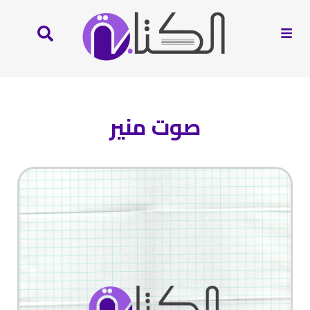
صوت منير