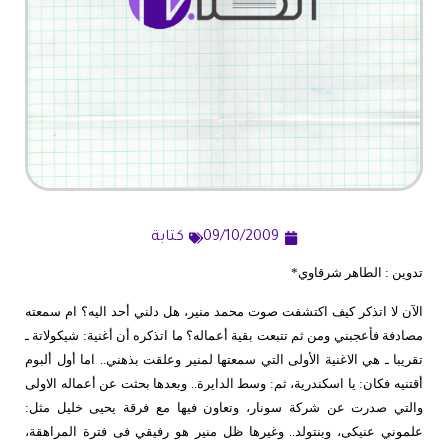
09/10/2009
كتابة
تدوين : الطاهر شرقاوي*
الآن لا اتذكر كيف اكتشفت صوت محمد منير، هل دلني أحد اليه؟ ام سمعته
مصادفة فأعجبني ومن ثم تتبعت بقية أعماله؟ ما اتذكره أن أغنية: شيكولاتة ـ
تقريبا ـ هي الاغنية الأولى التي سمعتها لمنير وعلقت بذهني.. اما أول ألبوم
أقتنيه فكان: يا اسكندرية، ثم: وسط الدايرة.. وبعدها بحثت عن أعماله الاولى
والتي صدرت عن شركة سونار، وتعاون فيها مع فرقة يحيى خليل مثل:
علموني عنيكى، وبنتولد.. وغيرها ظل منير هو رفيقي فى فترة المراهقة،