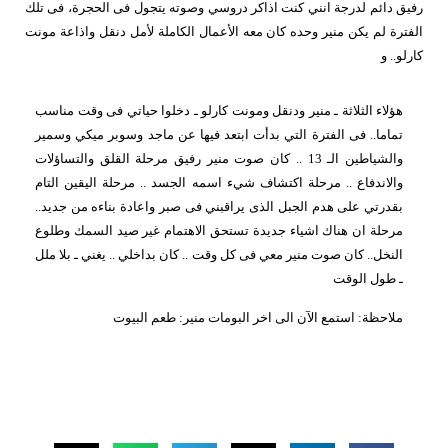
رفيق دائم لدرجة انني كنت اذاكر دروسي وصوته يتجول فى الحجرة، فى تلك
الفترة لم يكن منير وحده كان معه الأعمال الكاملة لأمل دنقل واذاعة مونت
كارلو.. و
هؤلاء الثلاثة ـ منير ودنقل ومونت كارلو ـ دخلوا حياتي فى وقت مناسب
تماما.. فى الفترة التي بدأت ابتعد فيها عن ماجد وسوبر ميكي وسمير
والشياطين الـ 13 .. كان صوت منير رفيق مرحلة القلق والتساؤلات
والاندفاع .. مرحلة اكتشاف شيء اسمه الجسد .. مرحلة اليقين التام
بقدرتي على هدم الجبل الذى يراقبني فى صبر واعادة بناءه من جديد..
مرحلة ان هناك اشياء جديدة تستحق الاهتمام غير صيد السمك وطلوع
النخل.. كان صوت منير معي فى كل وقت .. كان بداخلي .. يغني ـ بلا ملل
ـ طول الوقت
ملاحظة: استمع الآن الى اخر البومات منير: طعم البيوت