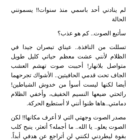
لم ينادني أحد باسمي منذ سنوات!! يسمونني
الحالة
سأتبع الصوت.. كم هو عذب؟
تسللت من النافذة.. عيناي تبصران جيدا في
الظلام لأنني عشت معظم حياتي كليل طويل
متواصل بلانهار! أحببت صوت تهشم العشب
الجاف تحت قدمي الحافيتين.. الأشواك تجرحهما
أيضا لكنها ليست أسوأ من خدوش الشياطين!
رائحتي ضيعها النسيم الخفيف، وأخفي الظلام
دمامتي..هاها ظنوا أنني لا أستطيع الحركة.
مصدر الصوت وجهتي التي لا أعرف مكانها!! لكن
الصوت يعلو.. يا الله.. ما أجمله؟ أتعثر، ينبح كلب
بقوة ليطردني لكنني لن أتراجع عن هدفي أبداً.