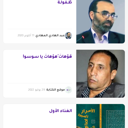
طُـفولـة
عبد الهادي المهادي
11 أكتوبر 2020
هَوْهاتَ َهوْهاتَ يا سوسو!
موقع الكتابة
29 يوليو 2022
الغناء الأول