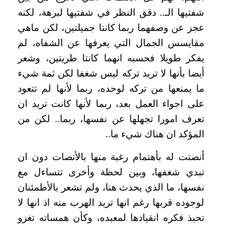
شفتيها الـ.. دقق النظر في شفتيها لبرهة، لكنه
عجز عن وصفهما ربما كانتا جميلتين، لكن ماهي
مقايسس الجمال التي يعرفها عن الشفاه، لم
يفكر طويلا فحسبه انهما كانتا طريتين، وشعر
أيضا بأنها لا تريد تركه ليس شغفا لكن ثمة شيء
ما يمنعها من تركه لوحده، ربما لأنها لم تتعود
على اجواء العمل بعد، ربما لأنها كانت تريد ان
تعرف امورا تجهلها عن نفسها، ربما.. لكن من
المؤكد ان هناك شيء ما..
أنصتت له بأهتمام رغبة منها بالأنصات دون ان
تبدي شغفها، وبين لحظة وأخرى تتساءل مع
نفسها، ما الذي يحدث هنا، ولم تشعر بالأطمئنان
لوجوده قربها رغم انها تريد الهرب منه اذ انها لا
تحبذ فكره انقيادها لمعبده، وكأن همساته تغزو