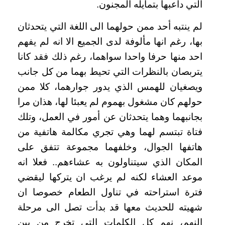
التي داعبها بتمايله المجنون.
لم ينتبه أحد ممن حولهما الى اللغة التي يتحدثان
بها، رغم انها مألوفة لدى الجميع الا انه لم يفهم
احد منها حرفا واحدا سواهما، رغم ذلك فقد كانا
يتربصان بالنظرات التي تحيط بهما من كل جانب
ويصغيان للهمس الذي يدور جوارهما، كلا ممن
حولهم كان مشغول بهموم لم يعبئا لها، هذان مرا
بجانبهما وهما يتحدثان عن أمور في العمل، وتلك
فتاة تبتسم لهما وهي تجري مكالمة هاتفية من
هاتفها الجوال، وخلفهما مجموعة تتفق على
المكان الذي سيتناولون به عشاءهم.. فعلا انه
موعد العشاء لكنه لم يرغب ان يتركها ليقضي
فترة استراحته في تناول الطعام خصوصا ان
شهيته للحديث معها قد بدأت تصل الى مرحلة
النهم، نهم كل الكلمات التي تخرج من بين