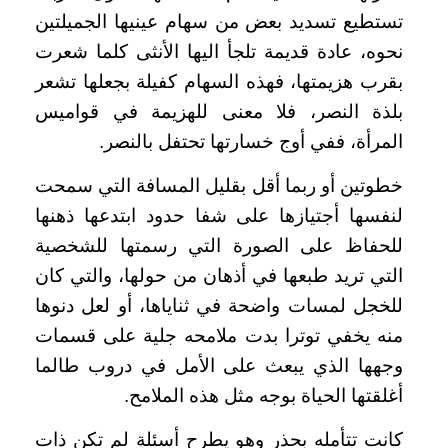
تستطيع تسديد بعض من سهام عينيها الجميلتين
نحوه، عادة قديمة تلجأ اليها الأنثى كلما شعرت
بقرب هزيمتها، فهذه السهام كفيلة بجعلها تشعر
بلذة النصر، فلا معنى للهزيمة في قواميس
المرأة، ففي أوج خسارتها تحتفل بالنصر.
خطوتين أو ربما أقل بقليل المسافة التي سمحت
لنفسها أجتيازها على شفا حدود ابتدعها ذهنها
للحفاظ على الصورة التي رسمتها للشخصية
التي تريد طبعها في أذهان من حولها، والتي كان
للخجل لمسات واضحة في ثناياها، أو لعل دنوها
منه يخفي توترا بدت ملامحه جلية على قسمات
وجهها الذي يبعث على الأمل في دروب طالما
أغلقتها الحياة بوجه مثل هذه الملامح.
كانت تتأمله بحذر وهو يطرح أسئلة لم تكن ذات