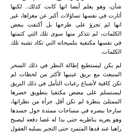
شأن، وهو يعلم أيضا انها كانت كذلك.. لكنها
أثارت في نفسها تساؤلات أكبر عن مغزاها، غير
انها لم تجرؤ على طرحها بل أكتفت ببعض
الكلمات، لم تتذكر منها سوى تلك التي كتمتها
في نفسها مكتفية بتلميحاته التي تكاد تشبه تلك
الكلمات.
لم يكن ليستطيع إطالة النظر في ذلك السحر
المنبعث مع بريق عينيها لأكثر من لحظات لم
تكن كافية لأشباع رغبات التأمل في ذلك البريق
ليستسلم على مضض مكتفيا بتطويق خصرها
الممتلئ بنظرة لم تكن أقل جرأة من نظراتها،
سارحا ببصره في مساحات ممتدة حول جسدها
وهو يعريه بناظريه حتى بدا له غضا دفعه ليصبح
راهبا عند قدها المتمرد حتى التجبر بسلبه العقول