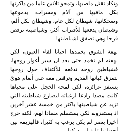
وتكاد تقتل ماضيها، وتمحو ثلاثين عاما من ذاكرتها
بكل مافيها من آلام ومسرات، بدموعها
وضحكاتها، شيطان لكل عام، وشيطان لكل ألم،
وشيطان يدفعها للأقتراب أكثر، وشياطينه ترقص
فرحا وهي تصفق لشياطينها..
لهفة الشوق يخمدها احيانا لقاء العيون، لكن
لهفته لم تخمد حتى بعد ان سبر أغوار روحها،
فشياطين روحه تدفعه للألتفاف حول روحها
لتمزق كيانها القديم وترقص معه على أنغام هوىً
يستفز غرائزه، لكن لمحة الخجل على محياها
كانت مصدا رادعا لرغباته ليصارع شياطينه التي
تزيد عن شياطينها باكثر من خمسة عشر آخرين
اذ يستفزونه لكي يستسلم منقادا لهم، لكنه خرج
أخيرا بنصر لم يكن يرغب به كثيرا، فالهزيمة بين
أحضانها غاية لم يدركها..