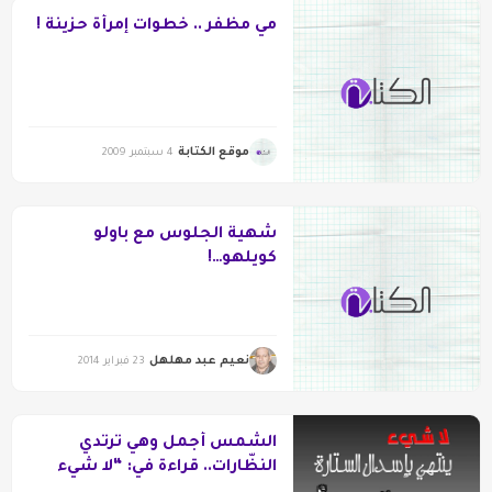
مي مظفر .. خطوات إمرأة حزينة !
موقع الكتابة
4 سبتمبر 2009
شهية الجلوس مع باولو
كويلهو…!
نعيم عبد مهلهل
23 فبراير 2014
الشّمس أجمل وهي ترتدي
النظّارات.. قراءة في: “لا شيء