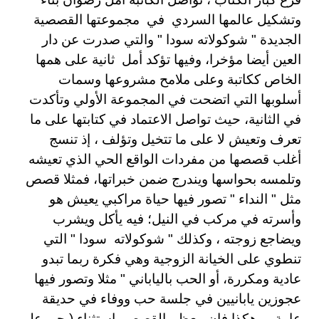
وتشكيل عالمها السردي في مجموعتها القصصية
الجديدة " شوكولاته سودا " والتي صدرت عن دار
العين أيضا مؤخرا، وفيها تؤكد أمل ثانية على همها
الخاص ككاتبة وعلى ملامح مشروعها وسمات
أسلوبها التي اتضحت في المجموعة الأولي وتأكدت
في الثانية، حيث تواصل الاعتماد في كتابتها على ما
تعرف وتعيش لا على ما تتخيل وتؤلف ، إذ تنسج
أغلب قصصها من مفردات الواقع الحي الذي تعيشه
وتلمسه بحواسها ويندرج ضمن خبراتها، فمثلا قصص
مثل " النداء " تصور فيها حياة مراكبي يعيش هو
وأسرته في مركب في النيل؛ فيه يأكل ويشرب
ويضاجع زوجته ، وكذلك " شوكولاته سودا " التي
تنطوي على الخيانة الزوجية وهي فكرة ربما تبدو
عادية ومكررة، أو الحب بالياباني " مثلا وتصور فيها
عجوزين يابانيين في جلسة حب ووفاء في حديقة
عامة ، وهكذا فإن معظم القصص باستثناء ( حي على