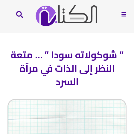
” شوكولاته سودا ” … متعة
النظر إلى الذات في مرآة
السرد