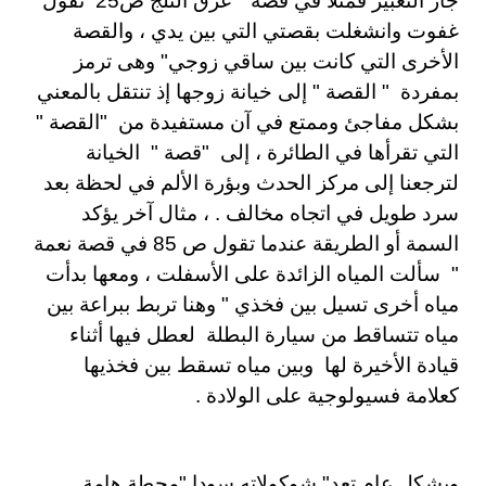
جاز التعبير فمثلا في قصة " عرق الثلج ص25 تقول "
غفوت وانشغلت بقصتي التي بين يدي ، والقصة
الأخرى التي كانت بين ساقي زوجي" وهى ترمز
بمفردة " القصة " إلى خيانة زوجها إذ تنتقل بالمعني
بشكل مفاجئ وممتع في آن مستفيدة من "القصة "
التي تقرأها في الطائرة ، إلى "قصة " الخيانة
لترجعنا إلى مركز الحدث وبؤرة الألم في لحظة بعد
سرد طويل في اتجاه مخالف . ، مثال آخر يؤكد
السمة أو الطريقة عندما تقول ص 85 في قصة نعمة
" سألت المياه الزائدة على الأسفلت ، ومعها بدأت
مياه أخرى تسيل بين فخذي " وهنا تربط ببراعة بين
مياه تتساقط من سيارة البطلة لعطل فيها أثناء
قيادة الأخيرة لها وبين مياه تسقط بين فخذيها
كعلامة فسيولوجية على الولادة .
وبشكل عام تعد" شوكولاته سودا "محطة هامة