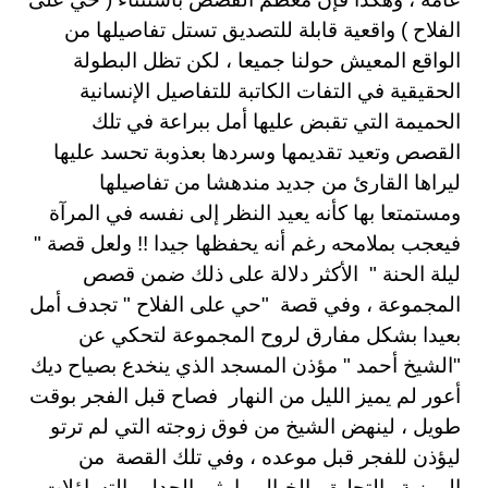
الفلاح ) واقعية قابلة للتصديق تستل تفاصيلها من
الواقع المعيش حولنا جميعا ، لكن تظل البطولة
الحقيقية في التفات الكاتبة للتفاصيل الإنسانية
الحميمة التي تقبض عليها أمل ببراعة في تلك
القصص وتعيد تقديمها وسردها بعذوبة تحسد عليها
ليراها القارئ من جديد مندهشا من تفاصيلها
ومستمتعا بها كأنه يعيد النظر إلى نفسه في المرآة
فيعجب بملامحه رغم أنه يحفظها جيدا !! ولعل قصة "
ليلة الحنة " الأكثر دلالة على ذلك ضمن قصص
المجموعة ، وفي قصة "حي على الفلاح " تجدف أمل
بعيدا بشكل مفارق لروح المجموعة لتحكي عن
"الشيخ أحمد " مؤذن المسجد الذي ينخدع بصياح ديك
أعور لم يميز الليل من النهار فصاح قبل الفجر بوقت
طويل ، لينهض الشيخ من فوق زوجته التي لم ترتو
ليؤذن للفجر قبل موعده ، وفي تلك القصة من
الرمزية والتحليق بالخيال ما يثير الجدل والتساؤلات