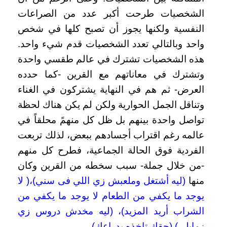
الشخصيات طرحت أكبر عدد من الصراعات
النفسية ولكنها يجوز أن تصبح كلها في شخص
واحد وبالتالي تعدد الشخصيات قدم شيء واحد.
هذه الشخصيات تشترك في عالم طقسي واحدة
وتشترك في معاناتهم مع القرين -كما حدده
العرض- ثم هم في النهاية يشتركون في الغناء
وتناقل الجمل الحوارية ولكن لم يكن هناك لحظة
تواصل واحدة بينهم بل ظل كل منهمً محلقاً في
عالمه رغم اقتراب أجسادهم ببعض، لذلك تربعت
الفردية فوق الحالة الجماعية، فطرح كل منهم
-من خلال جملة- سبب سخطه من القرين وكان
منها
)
ليه أشتغل وملعبش زي اللي فى سني)،( لا
يوجد ما يكفي من الطعام لا يوجد ما يكفي من
الشراب أريد المزيد)، (ليه مخدش دروس زي
زمايلي) (حقك تاخذه بدراعك)
..