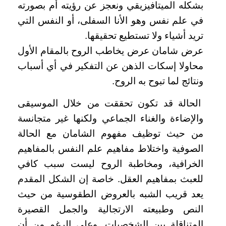
بشكله الميتافيزيقي ونعجز عن رؤيته أم بصورته
في علم نفس وهو الأنا السفلى، أو النفس التي
تريد أشياء ولا تستطيع تحقيقها
.
عرض شامان عرض يخاطب الروح بالمقام الأول
محاولا إسكات الذهن عن التفكير في أي أسباب
ونتائج لما تبوح به الروح.
الحالة قد تكون تحققت من خلال الموسيقى
والإضاءة والغناء الجماعي ولكنها غير متجانسة
من حيث توظيف مفهوم الشامان مع الحالة
الصوفية واختلاط مفاهيم علم النفس بالمفاهيم
الخرافية، ومخاطبة الروح ليست سبب كافي
للعبث بمفاهيم العقل. خاصة إن الشكل المقدم
يعد قريب الشبه بالعروض الطقوسية من حيث
النص وطبيعته الارتجالية والجمل القصيرة
المتناقلة بين الشخصيات. وعلى الرغم من أن