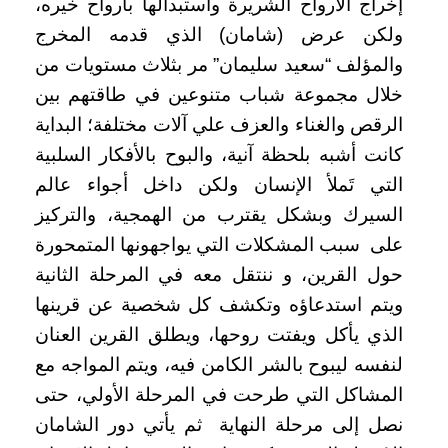
إخراج الأرواح الشريرة واستبدالها بأرواح خيره،
ولكن عرض (شامان) الذي قدمه المخرج
والمؤلف “سعيد سليمان” مر بثلاث مستويات من
خلال مجموعة شباب متنوعين في طاقتهم بين
الرقص والغناء والعزف علي آلات مختلفة؛ البداية
كانت أشبه بلحظة آنية، والبوح بالأفكار السلبية
التي تَملأ الإنسان ولكن داخل أجواء عالم
السيرك وبشكل يقترب من الهمجية، والتركيز
على
سبب المشكلات التي يواجهونها المتمحورة
حول القرين، و ننتقل معه في المرحلة الثانية
ويتم استدعاؤه وتكشف كل شخصية عن قرينها
الذي يأكل ويفتت روحها، ويطلق القرين العنان
لنفسه ليبوح بالشر الكامن فيه، ويتم المواجه مع
المشاكل التي طرحت في المرحلة الأولي، حتى
نصل إلى مرحلة النهاية ثم يأتي دور الشامان