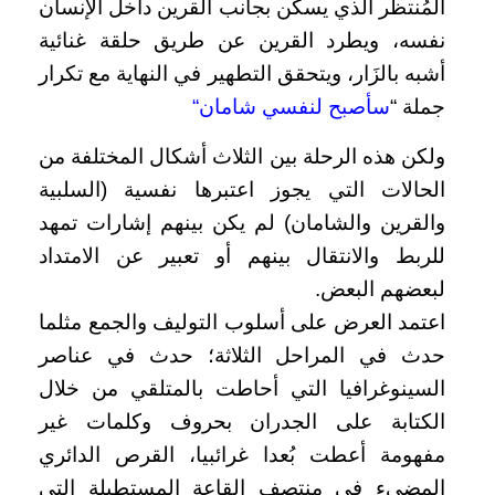
المُنتظر الذي يسكن بجانب القرين داخل الإنسان
نفسه، ويطرد القرين عن طريق حلقة غنائية
أشبه بالزَار، ويتحقق التطهير في النهاية مع تكرار
جملة
“
سأصبح لنفسي شامان
“
ولكن هذه الرحلة بين الثلاث أشكال المختلفة من
الحالات التي يجوز اعتبرها نفسية (السلبية
والقرين والشامان) لم يكن بينهم إشارات تمهد
للربط والانتقال بينهم أو تعبير عن الامتداد
لبعضهم البعض
.
اعتمد العرض على أسلوب التوليف والجمع مثلما
حدث في المراحل الثلاثة؛ حدث في عناصر
السينوغرافيا التي أحاطت بالمتلقي من خلال
الكتابة على الجدران بحروف وكلمات غير
مفهومة أعطت بُعدا غرائبيا، القرص الدائري
المضيء في منتصف القاعة المستطيلة التي