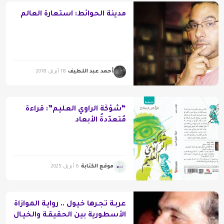
مدينة الحوائط: استعارة العالم
أحمد عبد اللطيف
18 أبريل 2018
“شَوْكَةُ الراوي العليم”: قراءةٌ
مُتعدّدةُ الأبعاد
موقع الكتابة
6 أبريل 2025
عربـة تجـرها خيول .. روايـة الموازاة
الأسطورية بين الحقيقـة والخيـال