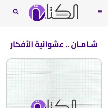
شـامـان .. عشوائية الأفكار