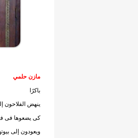
مازن حلمي
باكرًا
ينهض الفلاحون إ
كى يضعوها فى فم
ويعودون إلى بيوت