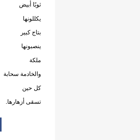
ثوبًا أبيض
يكللونها
بتاج كبير
ينصبونها
ملكة
والخادمة سحابة
كل حين
تسقى أزهارها.