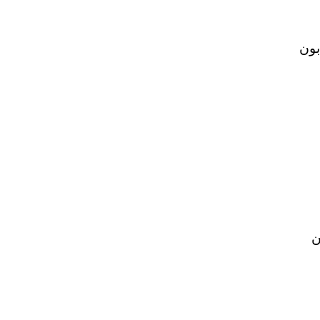
بون
ن