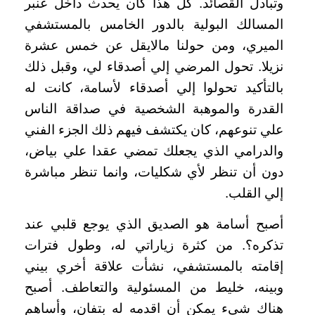
وتبادل القصائد. كل هذا كان يحدث داخل عنبر
المسالك البولية بالدور الخامس بالمستشفي
الميري، ومن حولنا مالايقل عن خمس عشرة
نزيلا. تحول المرضي إلي أصدقاء لي، وقبل ذلك
بالتأكيد تحولوا إلي أصدقاء لأسامة، كانت له
القدرة والموهبة الشخصية في صداقة الناس
علي تنوعهم، كان يكتشف فيهم ذلك الجزء الفني
والدرامي الذي يجعلك تمضي عقدا علي بياض،
دون أن تنظر لأي شكليات، وانما تنظر مباشرة
إلي القلب
.
أصبح أسامة هو الصديق الذي يوجع قلبي عند
تذكره؟. من كثرة زياراتي له، وطول فترات
إقامته بالمستشفي، نشأت علاقة أخري بيني
وبينه، خليط من المسئولية والتعاطف. أصبح
هناك شيء يمكن أن اقدمه له بتفان، وأساهم