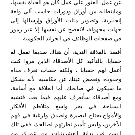
عن عمل. العثور علي عمل كان هو الحياة نفسها،
ومايتطلبه من أوراق ودورات حاسب آلي ولغة
إنجليزية، وتصوير مئات الأوراق وإرسالها إلي
جهات مجهولة، لاتفصح عن نفسها إلا عبر رموز
في صفحات الوظائف في الجرائد الحكومية
.
أقصد بالعلاقة الندية، أن هناك صديقا تعمل له
حسابا. بالتأكيد كل الأصدقاء الذين مروا كنت
أعمل لهم حسابا ، ولكنه حساب تعرف مداه
وحدوده، وتغمض عينك عن مكاسبه، لأنه بشكل
ما سيكون في صالحك. أما العلاقة مع أسامة،
ومع أصدقاء سأتعرف عليهم فيما بعد، فتشبه
السباحة في بحر واسع متلاطم الأفكار
والأمواج.يحتاج لبصيرة ولصدق ولرغبة في فهم
الآخرين، وليس تأميم نظرتهم لصالحك. ففي تلك
السن في بداية العشرينيات من عمرك من