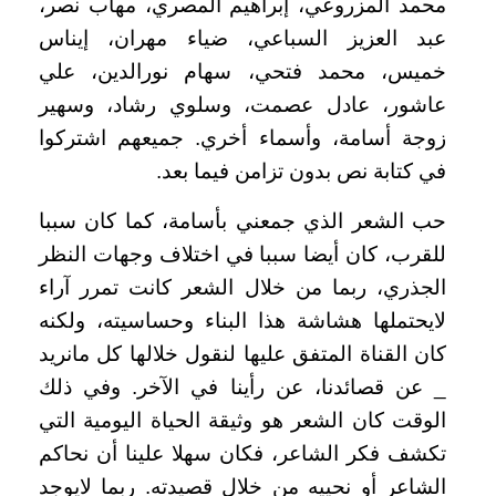
محمد المزروعي، إبراهيم المصري، مهاب نصر،
عبد العزيز السباعي، ضياء مهران، إيناس
خميس، محمد فتحي، سهام نورالدين، علي
عاشور، عادل عصمت، وسلوي رشاد، وسهير
زوجة أسامة، وأسماء أخري. جميعهم اشتركوا
في كتابة نص بدون تزامن فيما بعد
.
حب الشعر الذي جمعني بأسامة، كما كان سببا
للقرب، كان أيضا سببا في اختلاف وجهات النظر
الجذري، ربما من خلال الشعر كانت تمرر آراء
لايحتملها هشاشة هذا البناء وحساسيته، ولكنه
كان القناة المتفق عليها لنقول خلالها كل مانريد
_ عن قصائدنا، عن رأينا في الآخر. وفي ذلك
الوقت كان الشعر هو وثيقة الحياة اليومية التي
تكشف فكر الشاعر، فكان سهلا علينا أن نحاكم
الشاعر أو نحييه من خلال قصيدته. ربما لايوجد