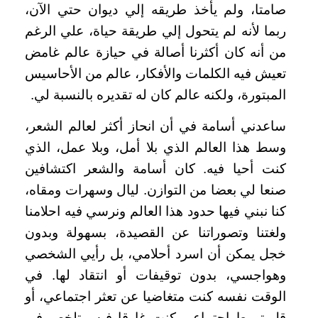
صامتا، ولم يأخذ طريقه إلي ديوان حتي الآن،
ربما لأنه لم يتحول إلي طريقة حياة، علي الرغم
من أنه كان أكثرنا أصالة في حيازة عالم غامض
تعيش فيه الكلمات والأفكار، عالم من الأحاسيس
المبتورة، ولكنه عالم كان له تقديره بالنسبة لي
.
ساعدني أسامة في أن انحاز أكثر لعالم الشعر،
وسط هذا العالم الذي بلا أمل، وبلا عمل، الذي
كنت أحيا فيه. كان أسامة والشعر اكتشافين
صنعا لي بعضا من التوازن. ليال وسهرات ومقاه،
كنا نبني فيها حدود هذا العالم ونرسي فيه احلامنا
ولغتنا وتصوراتنا عن القصيدة، بسهولة وبدون
خجل يمكن أن اسرد أحلامي، بل رأيي الشخصي
وهواجسي، بدون توقيفات أو انتقاد لها. في
الوقت نفسه كنت متغاضيا عن تعثر اجتماعي، أو
قل تورط اجتماعي كنت غارقا فيه، يتلخص في