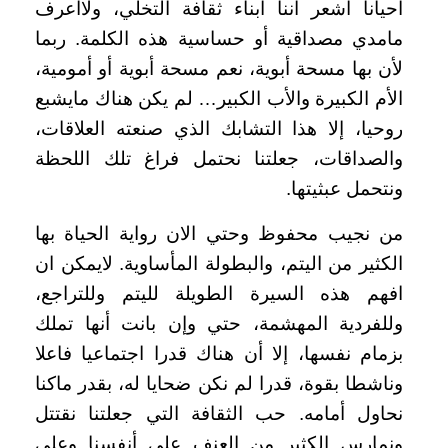
احيانا أشعر أننا أبناء ثقافة التخلي، ولاأعرف
مامدي مصداقية أو حساسية هذه الكلمة. ربما
لأن بها مسحة أبوية، نعم مسحة أبوية أو أمومية،
الأم الكبيرة والأب الكبير… لم يكن هناك مايشبع
روحيا، إلا هذا التشابك الذي صنعته العلاقات،
والصداقات، جعلتنا نحتمل فراغ تلك اللحظة
ونتحمل عبثيتها
.
من نجيب محفوظ وحتي الان رواية الحياة بها
الكثير من اليتم، والبطولة المأساوية. لايمكن ان
افهم هذه السيرة الطويلة لليتم وللتراجع،
وللفردية المهشمة، حتي وإن بانت أنها تملك
بزمام نفسها، إلا أن هناك قدرا اجتماعيا فاعلا
وناشطا بقوة، قدرا لم نكن ضحايا له، بقدر ماكنا
نحاول أمامه. حب الثقافة التي جعلتنا نقتتل
ونمارس الكثير من العنف علي أنفسنا وعلي