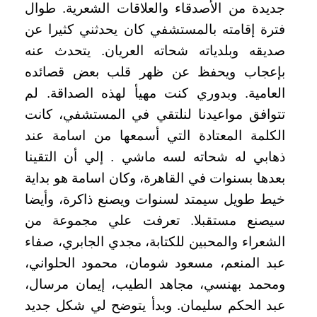
جديدة من الأصدقاء والعلاقات الشعرية. طوال
فترة إقامته بالمستشفي كان يحدثني كثيرا عن
صديقه وبلدياته شحاته العريان. يتحدث عنه
بإعجاب ويحفظ عن ظهر قلب بعض قصائده
العامية. وبدوري كنت مهيأ لهذه الصداقة. لم
تتوافق مواعيدنا لنلتقي في المستشفي، كانت
الكلمة المعتادة التي أسمعها من اسامة عند
ذهابي له شحاته لسه ماشي . إلي أن التقينا
بعدها بسنوات في القاهرة، وكان اسامة هو بداية
خيط طويل سيمتد لسنوات ويصنع ذاكرة، وأيضا
سيصنع مستقبلا. تعرفت علي مجموعة من
الشعراء والمحبين للكتابة، مجدي الجابري، صفاء
عبد المنعم، مسعود شومان، محمود الحلواني،
ومحمد بهنسي، مجاهد الطيب، إيمان مرسال،
عبد الحكم سليمان. وبدأ يتوضح لي شكل جديد