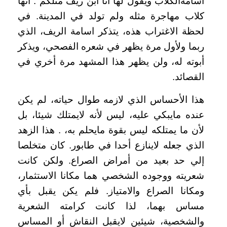
أسامةالكلاب ويقول لها أنا ابن ريف مثلكم . انها
كلاب مهاجرة مثله ولم تولد في المدينة. في
لحظة الاغتراب هذه، يتذكر اسامة الريف، الذي
ربما ولأول مرة يظهر في شعره الفصحي، ويذكر
أبوته له، ولن يظهر هذا المشهد مرة أخري في
القصائد
.
هذا الأحساس الذي لازمه طوال حياته، لم يكن
عنده مايبكي عليه، ليس لأنه لايمتلك شيئا، بل
لأن ما يمتلكه ليس بقوة مايحلم به، . هذا الزهد
الذي جعله لاينازع أحدا في طابور. كان متخلصا
إلي حد بعيد من أمراض الصراع. ولكن كانت
شعريته ووجوده الشخصي هما مكانا الاستثمار،
ومكانا الصراع والامتياز. فلم يكن يقبل بأي
مساس بهما، لذا كانت كرامته الشعرية
والشخصية، شيئين لايقبل النقاش أو المساس