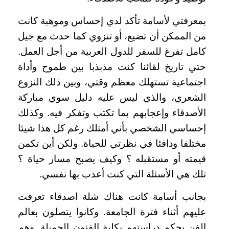
بمعرفتي لأسامة تأكد لدي إحساس وموهبة كانت
من الممكن أن تضيع، أو تنزوي كما حدث مع جيل
كامل تفرغ للسفر للدول العربية من أجل العمل.
حتي تاريخ لقائنا كنت مذبذبا بين طموح وأداة
اجتماعية تستهلك معظم وقتي، وبين ذلك النزوع
الشعري، والذي ليس عليه دليل سوي مباركة
الأصدقاء وإعجابهم بما تكتب وتفكر فيه. وكذلك
إحساسي الشخصي بأني أمتلك رغم كل هذا شيئا
مختلفا ودافئا في نظرتي للحياة. ولكن أين تكمن
قيمته أو مستقبله ؟ وكيف يصبح مسار حياة ؟
تلك هي الأسئلة التي كنت أعذب بها نفسي
.
بجانب أسامة كانت هناك شلة اصدقاء تعرفت
عليهم أثناء فترة الجامعة. وكانوا يتصلون بعالم
الفن بحكم دراستهم بكلية الفنون الجميلة. وهم