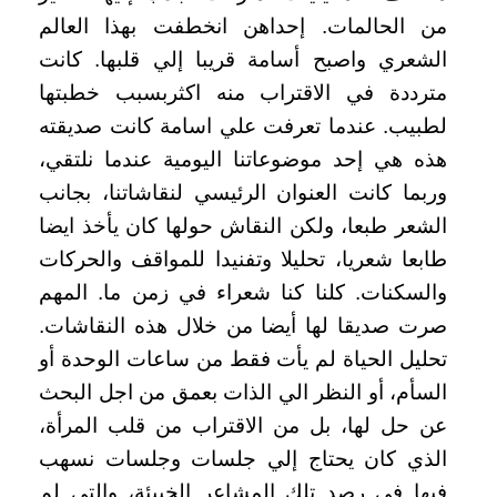
من الحالمات. إحداهن انخطفت بهذا العالم
الشعري واصبح أسامة قريبا إلي قلبها. كانت
مترددة في الاقتراب منه اكثربسبب خطبتها
لطبيب. عندما تعرفت علي اسامة كانت صديقته
هذه هي إحد موضوعاتنا اليومية عندما نلتقي،
وربما كانت العنوان الرئيسي لنقاشاتنا، بجانب
الشعر طبعا، ولكن النقاش حولها كان يأخذ ايضا
طابعا شعريا، تحليلا وتفنيدا للمواقف والحركات
والسكنات. كلنا كنا شعراء في زمن ما. المهم
صرت صديقا لها أيضا من خلال هذه النقاشات.
تحليل الحياة لم يأت فقط من ساعات الوحدة أو
السأم، أو النظر الي الذات بعمق من اجل البحث
عن حل لها، بل من الاقتراب من قلب المرأة،
الذي كان يحتاج إلي جلسات وجلسات نسهب
فيها في رصد تلك المشاعر الخبيئة، والتي لم