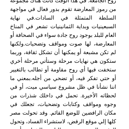
روح الجامعة. في هذا الوقت كانت هناك مجموعة
من رموز المعارضة تقوم بدور فعال في مواجهة
السلطة المتمثلة في السادات.في نهاية
السبعينيات وبداية الثمانينيات تشعر في المناخ
العام للبلد بوجود روح جادة سواء في الصحافة أو
المعارضة، لها صوت ومواقف وتضحيات.ولكنها
لم تكن مشبعة أو يمكنها أن تشكل ثقافة، وربما
ستكون هي نهايات مرحلة وستأتي مرحلة أخري
ستخفت فيها أي روح مقاومة أو تطالب بالتغيير
أو حتي تفكر فيه، أو تضحي من أجله.بمعني ما
اننا نشأنا في ظل مشروع سياسي ميت، أو في
لحظاته الأخيرة. تحمل في داخلك شذرات من
وجوه ومواقف وكتابات وتضحيات، تجعلك في
مكان الرافضين للوضع القائم. وقد تحولت مصر
كلها إلي موقع الرفض، لاستشراء الفساد، وتحول