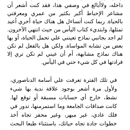
داخله، ولاأبالغ في وصفي هذا، فقد كنت أشعر أن
مشاعر الإحباط أكبر بكثير من عمري ومعرفتي
بالحياة. ربما كنت أتساءل هل هناك حياة أخري أعيد
تمثلها، وابتديء كتاب اليأس من حيث انتهي الآخرون.
لم اجد بجانبي نماذج تعينني علي تحمل الحياة، أو بها
بعض من تشابه المواساة. ولكن هل بالفعل لم تكن
هناك نماذج مشابهة، أم أن عيني لم تكن تري إلا
فرادتها في كل شيء حتي في اليأس
.
في تلك الفترة تعرفت علي أسامة الدناصوري،
ولأول مرة أشعر بوجود علاقة ندية بها شيء
نشط، خارج أي حسابات مسبقة أو توقع لها.
كانت صداقات الجامعة وما استمرمنها، تدور في
فلك عادي، غير مبهر، وغير محفز تجاه أخذ
خطوات جادة تجاه حياتك، باستثناء طبعا البحث