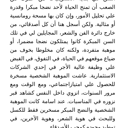
الصعب أن تمنح الحياة لأحد نضجا مبكرا وقدرة
علي تحليل الأمور، وإن كان بها مسحة رومانسية
أو مثالية. ولكن أسجل هنا أن كل أصدقائي، من
خارج دائرة الفن والشعر، المجايلين لي في تلك
السن المبكرة كانوا يمتلكون نضجا مضمرا، أو
موهبة متفردة، ولكنه كان مخلوطا بخوف من
ضياع موقعهم في الحياة، في التفوق، في القبض
علي وظيفة عالية الأجر في إحدي الشركات
الاستثمارية. عاشت الموهبة الشخصية مسخرة
للحصول علي امتيازاجتماعي، ومع الوقت ومع
مرور السنوات، انزوي داخل النفس كشاهد قبر
نزوره في المناسبات. عند اسامة كانت الموهبة
الشخصية والنضج المبكر مسخرين فقط للكسل
وللبحث في هوية الشعر، وهوية الآخرين، في
توطيد وجوده كمحب للأصدقاء
.