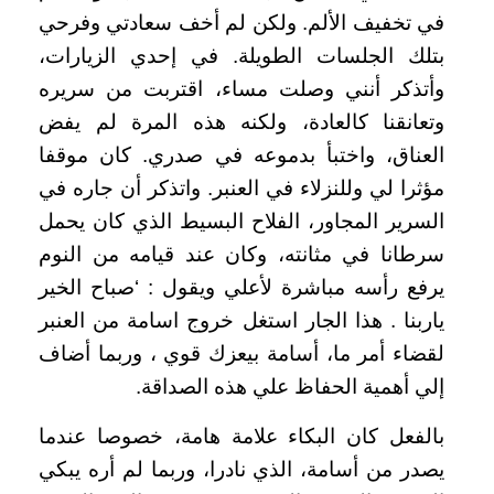
في تخفيف الألم. ولكن لم أخف سعادتي وفرحي
بتلك الجلسات الطويلة. في إحدي الزيارات،
وأتذكر أنني وصلت مساء، اقتربت من سريره
وتعانقنا كالعادة، ولكنه هذه المرة لم يفض
العناق، واختبأ بدموعه في صدري. كان موقفا
مؤثرا لي وللنزلاء في العنبر. واتذكر أن جاره في
السرير المجاور، الفلاح البسيط الذي كان يحمل
سرطانا في مثانته، وكان عند قيامه من النوم
يرفع رأسه مباشرة لأعلي ويقول : ‘صباح الخير
ياربنا . هذا الجار استغل خروج اسامة من العنبر
لقضاء أمر ما، أسامة بيعزك قوي ، وربما أضاف
إلي أهمية الحفاظ علي هذه الصداقة
.
بالفعل كان البكاء علامة هامة، خصوصا عندما
يصدر من أسامة، الذي نادرا، وربما لم أره يبكي