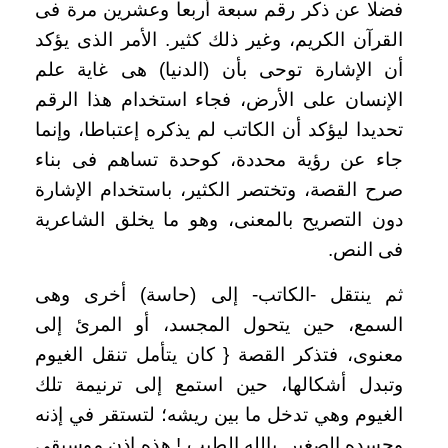
فضلا عن ذكر رقم سبعة أربعا وعشرين مرة فى
القرآن الكريم، وغير ذلك كثير. الأمر الذى يؤكد
أن الإشارة توحى بأن (الدنيا) هى غاية علم
الإنسان على الأرض، فجاء استخدام هذا الرقم
تحديدا ليؤكد أن الكاتب لم يذكره إعتباطا، وإنما
جاء عن رؤية محددة، كوحدة تساهم فى بناء
صرح القصة، وتختصر الكثير، باستخدام الإشارة
دون التصريح بالمعنى، وهو ما يخلق الشاعرية
فى النص.
ثم ينتقل -الكاتب- إلى (حاسة) أخرى وهى
السمع، حين يتحول المجسد، أو المرئ إلى
معنوى، فتذكر القصة { كان يتأمل تنقل الغيوم
وتبدل أشكالها، حين استمع إلى ترنيمة تلك
الغيوم وهي تدخل ما بين ريشه؛ لتستقر في إذنه
وجسده الصغير. يالله الطيب ! هذه إذن موسيقى