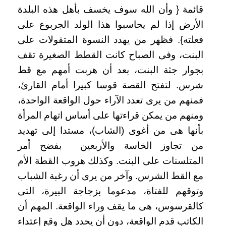
قائمة { وأن الله سوف يخسف بأهل هذه البلدة
الأرض إذا لم يحاسبوا هذا الولد الجربوع على
فعلته}. فظهر من يهدد النسوة المتقولات على
البنت، وفى الصباح كانت القطط الصغيرة تقف
بجوار جثة البنت، بعد أن هربت أمهم مع قط
شرس. لتفتح القصة قوسا كبيرا أمام القارئ،
فمنهم من يرى تعدد الآراء حول الواقعة الواحدة،
ومنهم من يمكن قراءتها على أساس اتهام المرأة
بأنها هى من أغوى (الشاب)، مستدا إلى تهديد
من تجاوز الخاسة والأربعين بفضح أمر
المتلسنات على البنت. وكذلك هروب القطة الأم
مع القط الشرس. وآخر من يرى أن رغبة الشباب
وتوقهم للفتاة، مدعوما بزجاجة البيرة، التى
كالقرسوس، هى ما يقف وراء الواقعة. المهم أن
الكاتب قدم الواقعة، دون أن يحدد هل وقع إعتداء