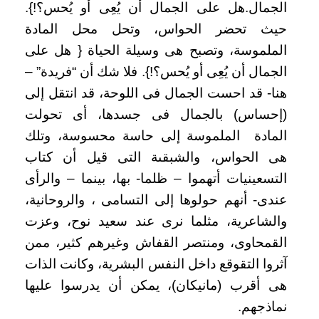
الجمال.هل على الجمال أن يُعِى أو يُحس؟!}.
حيث تحضر الحواس، وتحل محل المادة
الملموسة، وتصبح هى وسيلة الحياة { هل على
الجمال أن يُعِى أو يُحس؟!}. فلا شك أن “فريدة” –
هنا- قد احست الجمال فى اللوحة، قد انتقل إلى
(إحساس) بالجمال فى جسدها، أى تحولت
المادة الملموسة إلى حاسة محسوسة، وتلك
هى الحواس، والشبقىة التى قيل أن كتاب
التسعينيات أتهموا – ظلما- بها، بينما – والرأى
عندى- أنهم حولوها إلى التسامى ، والروحانية،
والشاعرية، مثلما نرى عند سعيد نوح، وعزت
القمحاوى، ومنتصر القفاش وغيرهم كثير، ممن
آثروا التقوقع داخل النفس البشرية، وكانت الذات
هى أقرب (مانيكان)، يمكن أن يدرسوا عليها
نماذجهم.