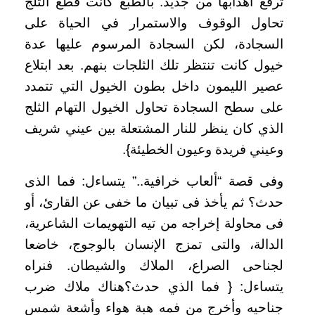
ترفع أهدابها من جديد. بالطبع كانت قطع الثلج
تحاول الوقوف والاستمرار في الحياة على
السجادة، لكن السجادة المرسوم عليها عدة
خيول كانت تنتظر تلك الثلجات بنهم. بعد ابتلاع
عصير الليمون داخل بطون الخيول التي تتمدد
على سطح السجادة تحاول الخيول التهام الثلج
الذي كان ينظر للنار المشتعلة بين عيني شريف
وعيني فريدة وعيون الخطيئة}.
وفى قصة “ألعاب خرافية..” يتساءل: فما الذى
حدث؟ ثم يأخذ فى تبيان ما خفى عن القارئ، أو
فى محاولة إخراجه من تيه التهويمات الشاعرية،
الدالة، والتى تمزج الإنسان بالوجوج، خاضعا
لجناحى الصراع، الملاك والشيطان. فنراه
يتساءل: { فما الذي حدث؟هناك ملاك ضرب
جناحيه وأخرج من فمه هبة هواء وأشعة شمس