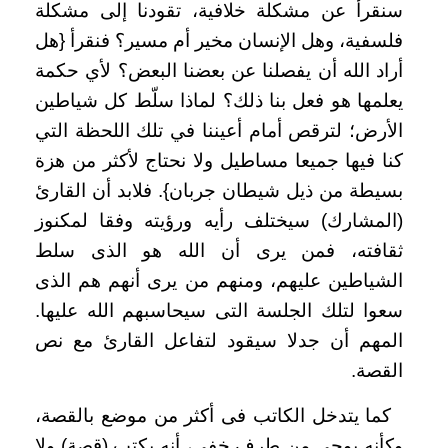
سنقرأ عن مشكلة خلافية، تقودنا إلى مشكلة
فلسفية، وهل الإنسان مخير أم مسير؟ فنقرأ {هل
أراد الله أن يفصلنا عن بعضنا البعض؟ لأي حكمة
يعلمها هو فعل بنا ذلك؟ لماذا سلّط كل شياطين
الأرض؛ لترقص أمام أعيننا في تلك اللحظة التي
كنا فيها جميعا مساطيل ولا نحتاج لأكثر من هزة
بسيطة من ذيل شيطان جربان}. فلابد أن القارئ
(المشارك) سيختلف رأيه ورؤيته وفقا لمكنوز
ثقافته، فمن يرى أن الله هو الذى سلط
الشياطين عليهم، ومنهم من يرى أنهم هم الذى
سعوا لتلك الجلسة التى سيحاسبهم الله عليها.
المهم أن جدلا سيقود لتفاعل القارئ مع نص
القصة.
كما يتدخل الكاتب فى أكثر من موضع بالقصة،
وكأنه يوحى من طرف خفى، أنه يكتب (قصة) ولا