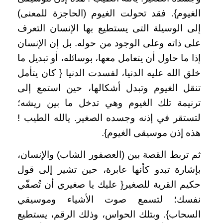
الغيوم}. فقد تحولت الغيوم (الحاجزة للمعنى)
إلى الوسيلة التى يستطيع بها الإنسان التعرف
على ذاته وعلى الوجود من حوله. بل إن الإنسان
إذا ما حاول أن يتعامل معها، بوسائله، أو تبديل ما
خلق الله عليه الدنيا، لفسدت الدنيا { كان يتأمل
تنقل الغيوم وتبدل أشكالها، حين استمع إلى
ترنيمة تلك الغيوم وهي تدخل ما بين ريشه؛
لتستقر في إذنه وجسده الصغير. يالله الطيب !
هذه إذن موسيقى الغيوم}.
ثم تربط القصة بين (العصفور الشاب) والإنسان،
بإشارة تبدو كأنها عابرة، حين تشير إلى قول
حكيم القرية للصغير{ عليك يا صغيري أن تُصفّي
نفسك؛ لتسمع صوت الأشياء وموسيقي
السحاب}. وبتلك الحواس، وذلك الرقم، يستطيع