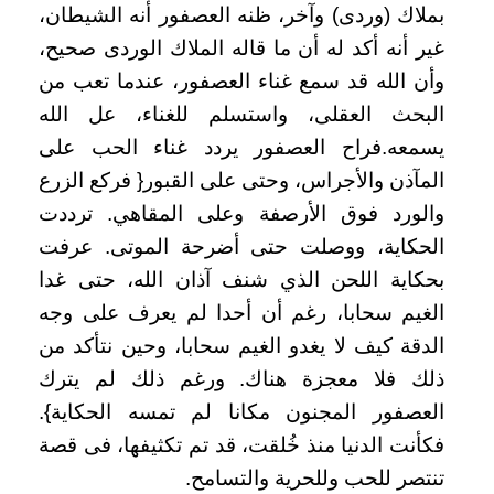
بملاك (وردى) وآخر، ظنه العصفور أنه الشيطان،
غير أنه أكد له أن ما قاله الملاك الوردى صحيح،
وأن الله قد سمع غناء العصفور، عندما تعب من
البحث العقلى، واستسلم للغناء، عل الله
يسمعه.فراح العصفور يردد غناء الحب على
المآذن والأجراس، وحتى على القبور{ فركع الزرع
والورد فوق الأرصفة وعلى المقاهي. ترددت
الحكاية، ووصلت حتى أضرحة الموتى. عرفت
بحكاية اللحن الذي شنف آذان الله، حتى غدا
الغيم سحابا، رغم أن أحدا لم يعرف على وجه
الدقة كيف لا يغدو الغيم سحابا، وحين نتأكد من
ذلك فلا معجزة هناك. ورغم ذلك لم يترك
العصفور المجنون مكانا لم تمسه الحكاية}.
فكأنت الدنيا منذ خُلقت، قد تم تكثيفها، فى قصة
تنتصر للحب وللحرية والتسامح.