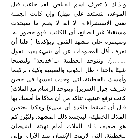
ولذلك لا تعرف اسم القناص. لقد جاءت قبل
الموعد، لتستعد على مهل) وإن كانت الجملة
تعنى الاستشراف، إلا انه لا يعلم ما سيحدث
مستقبلا غير الصانع، أى الكاتب. فهو حضور له،
وسيطرة على مشهد القص. ويؤكدها { فلنا أن
نعرف أقل المعلومات عن أي شيء يفيد. نقول
……..}. وتتوحد الخطيئة ب”خديجة” وليصبحا
شيئا واحدا { طار الكوب والصينية وكيف تركهما
وأمسك بالخطيئة،التي وجدت نفسها في حضن
شريف جوار السرير}. ويتوحد الرسام مع الملاك{
كانت ترفع عينيها، تتأكد من أن ملاكا ما أمسك بها
قبل أن تسقط فاقدة أي شيء} وهكذا يحتضن
الملاك الخطيئة، ليتجسد ذلك المشهد، ولتُبْرز كم
هو ضعيف ذلك الملاك أمام تهيئة الشيطان
للخطيئة، التى لازمت الإنسان منذ الأزل، وإلى