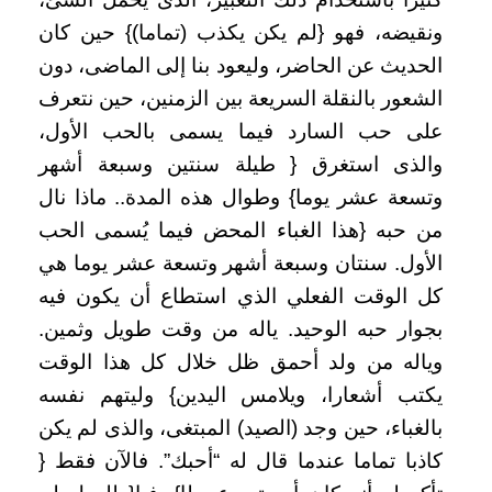
ونقيضه، فهو {لم يكن يكذب (تماما)} حين كان
الحديث عن الحاضر، وليعود بنا إلى الماضى، دون
الشعور بالنقلة السريعة بين الزمنين، حين نتعرف
على حب السارد فيما يسمى بالحب الأول،
والذى استغرق { طيلة سنتين وسبعة أشهر
وتسعة عشر يوما} وطوال هذه المدة.. ماذا نال
من حبه {هذا الغباء المحض فيما يُسمى الحب
الأول. سنتان وسبعة أشهر وتسعة عشر يوما هي
كل الوقت الفعلي الذي استطاع أن يكون فيه
بجوار حبه الوحيد. ياله من وقت طويل وثمين.
وياله من ولد أحمق ظل خلال كل هذا الوقت
يكتب أشعارا، ويلامس اليدين} وليتهم نفسه
بالغباء، حين وجد (الصيد) المبتغى، والذى لم يكن
كاذبا تماما عندما قال له “أحبك”. فالآن فقط {