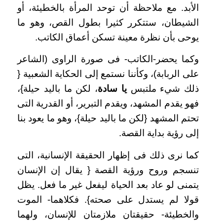
الأبد. مع ملاحظة أن توحد المرأة بالخطيئة، أو
الشيطان، ستتكرر كثيرا بطول القص، وهو ما
يوحى بأن نظرة معينة تسكن أعماق الكاتب.
وكما يحضر-الكاتب- فى صورة الراوى (الشاعر
على الربابة)، وكأننا نستمع إلى الحكاية الشعبية {
ذلك شيء ملتبس
يا
سادة
، لكن ما باليد حيلة}،
فهو يقدم المشهد، ويقدم التبرير، أو القدرية التى
تحتم المشهد {لكن ما باليد حيلة}، وهو ما يعود بنا
إلى رؤية بداية القصة.
كما نرى ذلك فى إظهار الحقيقة الإنسانية، التى
تنسجم وروح ورؤية القصة { يقال إن الإنسان
يتمنى لو عاد بعد الحياة ليفعل غير ما فعل. يظل
قولا لم يستدل على صحته}. فكلاهما- الموت
والخطيئة- حقيقتان ملازمتان للإنسان، ولهما