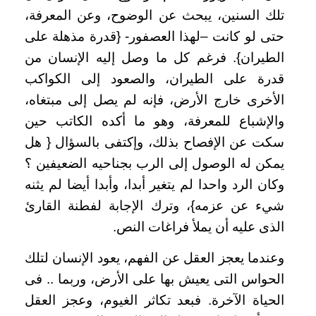
تلك السنين، يبحث عن الوضوح، وعن المعرفة،
حتى لو كانت –لهذا العصفور- {قدرة مذهلة على
الطيران}. فرغم كل ما وصل إليه الإنسان من
قدرة على الطيران، والصعود إلى الكواكب
الأخرى خارج الأرض، فإنه لم يصل إلى مبتغاه،
والإشباع للمعرفة، وهو ما أكده الكاتب حين
سكت عن الإفصاح بذلك، وإكتفى بالسؤال { هل
يمكن له الوصول إلى الرب بجناحيه الضعيفين ؟
وكان الرد واحدا لم يتغير أبدا، وأبدا أيضا لم يثنه
شيء عن عزمه}، وترك الإجابة لفطنة القارئ
الذى عليه أن يملأ فراغات النص.
وعندما يعجز العقل عن الفهم، يعود الإنسان لتلك
الحواس التى يعيش بها على الأرض، وربما .. فى
الحياة الآخرة. فبعد تكاثر الغيوم، وعجز العقل