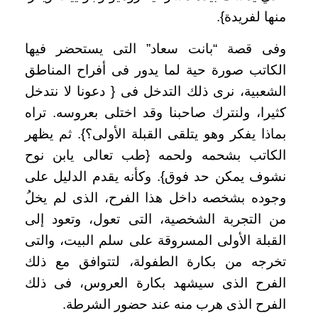
منها لفريدة}.
وفى قصة “بانت سعاد” التى يستحضر فيها
الكاتب صورة حية لما يدور فى أفراح المناطق
الشعبية، نرى ذلك التدخل فى { دعونا لا نتدخل
كثيرا، ولنترك صاحبنا وقد اختلى بعروسه. تراه
بماذا يفكر وهو يتلقى القبلة الأولى؟}. ثم يظهر
الكاتب بشحمه ولحمه {طب تعالى يابن نوح
نشوف يمكن حد فوق}. وكأنه يقدم الدليل على
وجوده بشخصه داخل هذا الفرح، الذى لم يخلُ
من التجربة الشخصية، التى تعول، وتعود إلى
القبلة الأولى المسروقة على سلم البيت، والتى
تخرجه من بكارة الطفولة، لتتوافق مع ذلك
الفرح الذى سيشهد بكارة العروس، فى ذلك
الفرح الذى هرب منه عند حضور الشرطة.