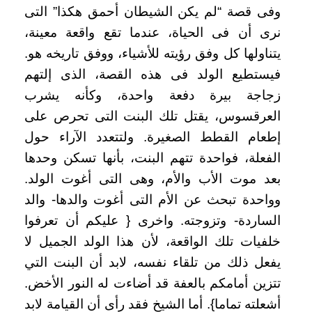
وفى قصة “لم يكن الشيطان أحمق هكذا” التى
نرى أن فى الحياة، عندما تقع واقعة معينة،
يتناولها كل وفق رؤيته للأشياء، ووفق تاريخه هو.
فيستطيع الولد فى هذه القصة، الذى إلتهم
زجاجة بيرة دفعة واحدة، وكأنه يشرب
العرقسوس، يقتل تلك البنت التى تحرص على
إطعام القطط الصغيرة. ولتتعدد الآراء حول
الفعلة، فواحدة تتهم البنت، بأنها تسكن وحدها
بعد موت الأب والأم، وهى التى أغوت الولد.
وواحدة تبحث عن الأم التى أغوت والدها- والد
الساردة- وتزوجته. واخرى { عليكم أن تعرفوا
خلفيات تلك الواقعة، لأن هذا الولد الجميل لا
يفعل ذلك من تلقاء نفسه، لابد أن البنت التي
تتزين أمامكم بالعفة قد أضاءت له النور الأخض.
أشعلته تماما}. أما الشيخ فقد رأى أن القيامة لابد