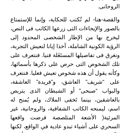
الروحانى.
والقصة-هنا- لم تُكتب للحكاية، وإنما للإستمتاع
بالصور والإيحاءات التى زرعها الكاتب فى النص،
ليخرج بها من الإطار الشخصى المحدود إلى
الرؤية الكونية الشاملة، آخذا إيانا لنعيش التجربة،
ونغرق فى تفاصيلها المستَغَلة فنيا. فنتعرف على
تلك الشخوص التى حرص على ذكرها بأسمائها،
وكأنه يقول أن هذه شخوص تعيش فعليا. فنتعرف
على “شريف” العاشق، و”فريدة” العاشقة،
والبواب “صبحى” أو الشيطان الذى يتربص
بالعاشقين، بينما تَخفى الملاك، ولم يُمنح له
اسم، ليمنحه الكاتب الشفافية، والروحانية، غير
المرئية( الأشعة المتلصصة فرضت واقعها
السحري على أشياء تبدو عادية في الواقع، لكنها