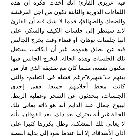
فيه عزيزي القارئ أنك أخذت فكرة أن هذه
اللقاءات الدورية والثابتة تكون من أجل الفرفشة
والضحك والصهللة}، فمما لا شك فيه أن القارئ
لابد سينظر إلى جلسات الكيف والسكر، على
أنها جلسات توهان، أو قضاء وقت يخرج الجالس
فيه عن نطاق همومه، غير أن الكاتب، يستغل
تلك الجلسات وهذه الحالة، ليخرج الجالس فيها
مكنون نفسه، مثلما كان مع صديقه الذى فاز من
بينهم ب”شهيرة”-رغم فشله فى التعليم- والتى
كانت محط أحلامهم جميعا. ففى إحدى
الجلسات، يتحدثون عن السحر وعملية الربط،
ليبوح جمال عبد الدايم أنه هو ذاته يعانى تلك
الحالة.غير أنه يعترف بعد ذلك، بعد الفوقان، بأنه
لا يعانى تلك المشكلة. وظل يكررها كثيرا على
آذان الأصدقاء. إلا اننا عندما نعود إلى بداية القصة