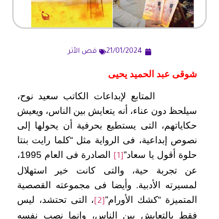
21/01/2024
قص الأثر
شوقى عبد الحميد يحيى
المتابع لإبداعات الكاتب سعيد نوح،
سيلحظ دون عناء، أنه يتعايش بين الناس، ويعيش
حكاياتهم، التى يستطيع بحرفية أن يحولها إلى
نصوص إبداعية، فى الرواية مثل “كلما رايت بنتا
حلوة أقول يا سعاد”
الصادرة فى العام 1995،
[1]
عن تجربة حية، والتى كانت خير استهلال
لمسيرته الأدبية. وأيضا فى مجموعته القصصية
المتميزة “كشك الأورام”
، التى تحتشد، ليس
[2]
فقط بالتعايش بين الناس، وإنما نصب نفسه