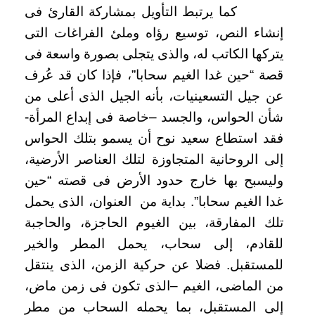
كما يرتبط التأويل بمشاركة القارئ فى
إنشاء النص، توسيع رؤاه وملئ الفراغات التى
يتركها الكاتب له، والذى يتجلى بصورة واسعة فى
قصة “حين غدا الغيم سحابا”، فإذا كان قد عُرف
عن جيل التسعينيات، بأنه الجيل الذى أعلى من
شأن الحواس، والجسد –خاصة فى إبداع المرأة-
فقد استطاع سعيد نوح أن يسمو بتلك الحواس
إلى الروحانية المتجاوزة لتلك العناصر الأرضية،
وليسبح بها خارج حدود الأرض فى قصته “حين
غدا الغيم سحابا”. بداية من العنوان، الذى يحمل
تلك المفارقة، بين الغيوم الحاجزة، والحاجبة
للقادم، إلى سحاب، يحمل المطر والخير
للمستقبل. فضلا عن حركية الزمن، الذى ينتقل
من الماضى، الغيم –الذى تكون فى زمن ماض،
إلى المستقبل، بما يحمله السحاب من مطر