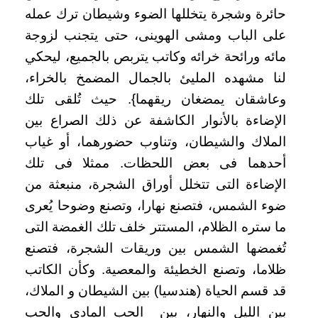
حائرة وشجرة يتخللها الضوء وشيطان ترك عمله
على الباب ومشى الهوينى، حتى يتجنب لزوجة
مائه ورائحة خرائه وكاتب يتربص بالجميع، ليحكي
لنا مشهده المليئ بالجمال المضمخ بالخراء،
وعاشقان يمضغان ريقهما}. حيث تُلقى تلك
الإضاءة بالأنوار الكاشفة عن ذلك الصراع بين
الملاك والشيطان، وتناوب حضورهما، أو غياب
أحدهما فى بعض اللحظات. ممثلا فى تلك
الإضاءة التى تتخلل أوراق الشجرة، منبعثة من
ضوء الشمس، فتصنع نهارا، وتصنع وضوحا يُعرى
ما ستره الظلام، المستتر خلف تلك الغمضة التى
تُغمضها الشمس بين وريقات الشجرة، فتصنع
ظلاما، وتصنع الخطيئة والمعصية. وكأن الكاتب
قد قسم الحياة (هندسيا) بين الشيطان و الملاك،
بين الليل والنهار، بين الحب المادى والحب