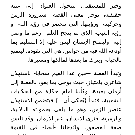
وخير للمستقبل، ليتحول العنوان إلى عتبة
حقيقية، توجز معنى القصة، سيرورة الزمن
وحركيته، ورؤيتها، التى تنحصر فى رؤية الله، او
رؤية الغيب، الذى لم ينجح العلم –رغم ما وصل
إليه- وليصبح الإنسان ليس عليه إلا التسليم بما
أودعه الله فيه من حواس، هى التى تقوده، ليتمتع
بالحياة، ويترك ما بعدها لمالكها ومسيرها.
وتبدأ القصة –حين غدا الغيم سحابا- باستهلال
شاعرى بامتياز، حيث يوحى بما يعود بالقصة إلى
أزمان بعيدة، وكأننا امام حكاية من الحكايات
الشعبية، فتبدأ {يُحكى أن…} فيتضمن الاستهلال
عنصر الزمن، وهو ما يلقى بحمولته الدلالية،
والرمزية، فنرى الإنسان، عبر الأزمان، وقد تلبس
صفة العصفور، ولتُدخلنا -أيضا- فى القيمة