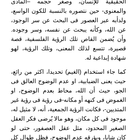
الحقيقية للإنسان، وصغر حجمه –المادى
والمعنوى- حين نتصوره بالنسبة للكون الواسع،
ولدأبه عبر العصور فى البحث عن سر الوجود،
عن الله، وكأنه يبحث عن نفسه، وسر وجوده.
وأن يُضمن القاص تلك الرؤية الفلسفية، قصة
قصيرة، تتسع لذلك المعنى، وتلك الرؤية، لهو
شهادة إبداعية له.
كما جاء استخدام (الغيم) تحديدا، اكثر من رائع،
حيث يعنى الضبابية، او عدم الوضوح العالق فى
الجو، حيث أن الله، محاط بعدم الوضوح، او
الغموض فى كنهه أو مكانه-فى رؤية فى رؤية غير
المتديين-، فكانت الرؤية الجمعية، أنه، لا مثيل له،
موجود فى كل مكان، وهو مالا يُرضى فكر العقل
الصغير المحدود، مثل عقل العصفور، حتى لو
كان شابا، ويؤرقه عدم الوضوح، فظل طوال كل