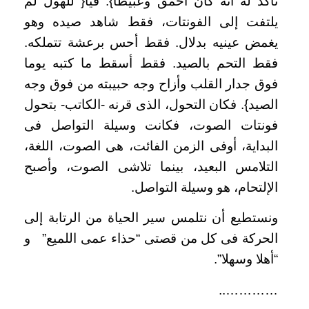
تأكد له أنه كان أحمق وعبيطا}. فيا{ للهول لم
يلتفت إلى الفونتات، فقط شاهد صيده وهو
يغمض عينيه بدلال. فقط أحس برعشة تتملكه.
فقط التحم بالصيد. فقط أسقط ما كتبه يوما
فوق جدار القلب وأزاح وجه حبيبته من فوق وجه
الصيد}. فكان التحول، الذى قرنه -الكاتب- بتحول
فونتات الصوت، فكانت وسيلة التواصل فى
البداية، أوفى الزمن الفائت، هى الصوت، اللغة،
التلامس البعيد، بينما تلاشى الصوت، وأصبح
الإلتحام، هو وسيلة التواصل.
ونستطيع أن نتلمس سير الحياة من الرتابة إلى
الحركة فى كل من قصتى “حذاء عمى اللميع” و
“أهلا وسهلا”.
…………..