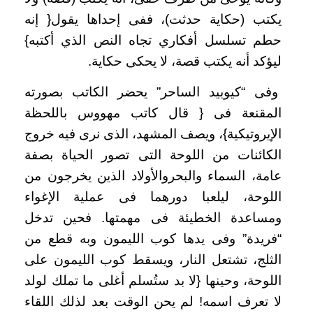
يكتب (حكاية حدثت)، ففى إحداها يقول{ إنه
حطم تسلسل أفكاري تجاه النص الذي أكتبه}
ليؤكد أنه يكتب قصة، لا يحكى حكاية.
وفى “كيوبيد الساحر” يحضر الكاتب بصورته
المقنعة فى { قال كاتب مهووس باللحظة
الإيروتيكية}، ويصف المشهد، الذى نرى فيه خروج
الكائنات من اللوحة التى تصور الحياة بصفة
عامة، السماء والبحروالأولاد الذين يخرجون من
اللوحة، ليلعبا دورهما فى عملية الإغواء
ومساعدة الخطيئة فى مهمتها. فحين تدخل
“فريدة” وفى يدها كوب الليمون وبه قطع من
الثلج، تشتعل النار، ويسقط كوب الليمون على
اللوحة، وحينها {لا بد ستُسلم أغلى ما تملك لولد
لا تعرف اسمه! لم يحن الوقت بعد لذلك اللقاء