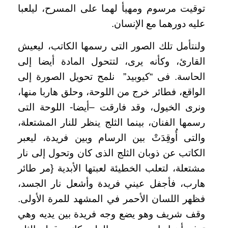
توقيت مرسوم ومهيأ لهما على المسرح، ليلعبا
عليه دورهما مع الإنسان.
ولنتأمل تلك الصور التى رسمها الكاتب، ليعيش
القارئ، وكأنه يرى، لتتحول المادة أيضا إلى
الحاسة. فى “كيوبيد” نلمح تحويل الصورة إلى
الواقع، فطائر خرج من اللوحة، وحلق هاربا منها،
ونرى الخيول، وقد فارقت –أيضا- اللوحة التى
رسمها الفنان، بينما الثلج ينظر للنار المشتعلة،
والتى أُوقِدَتْ بين الرسام وبين فريدة، ليعبر
الكاتب عن ذوبان الثلج الذى كان وتحول إلى نار
مشتعلة، لتعلب الخطيئة لعبتها الأبدية {مر طائر
هارب، فأجفل عيني فريدة وأشعل نار الجسد،
فظهر اللسان الأحمر في المشهد للمرة الأولى.
وقف شريف وهو يضع وجه فريدة بين يديه وهي