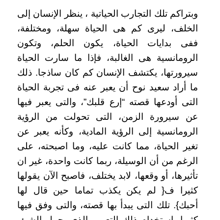
وبتراكم تلك التجارب الحياتية ، ينظر الإنسان إلى
الخلف، ليرى كم هى الحياة سهلة، ومختلفة،
ففى بدايات الحياة، يكون الحلم، وتكون
الرومانسية هى الغالبة، فإذا ما سارت الحياة
سيرورتها، يكتشف الإنسان كم كان ساذجا. ذلك
ما أراد سعيد نوح أن يعبر عنه فى تجربة الحياة
التى أودعها قصته “إرع قلبك”، والتى يعبر فيها
عن سيرورة الزمن، التى تحولت من الرؤية
الرومانسية إلى الرؤية المادية، وكأنه يعبر عن
تغير الحياة، مما كانت عليه، وما اصبحته، على
الرغم من أن الوسيلة، ربما كانت واحدة، غير ان
تأثيرها، أو وقعها، لابد يختلف، فاصبح الآن يقولها
كثيرا ف{ لم يكن يكذب تماما حين قال لها
أحبك}. تلك التى يبدأ بها قصته، والتى وفق فيها
كثيرا باستخدام ذلك التعبير، الذى يحمل الشئ،