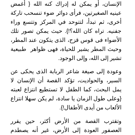
الإنسان، أو يمكن له إدراك كنه الله { أغمض
عينيه الصغيرتين، فرأى دوائر ضوء تنسحب تاركة
أخرى، ثم تبدأ، لتتوحد في المركز وتتسع وراء
جفنيه. تراه كان الله؟!}. حيث يمكن تصور تلك
الأضواء فى قوس قزح، الذى يتكون عند المطر،
وحيث المطر يشير للحياة، فهى ظواهر طبيعية
تشير إلى الله، وإلى الوجود.
وعودة إلى صيغة شاعر الربابة الذى يحكى عن
السير، والحواديت، تؤكد القصة أن الإنسان لا
يمل البحث، كما الطفل لا تستطيع انتزاع لعبته
{وعلى طول الزمان يا سادة، لم يكن سهلا انتزاع
الألعاب من أيدى الأطفال!}.
وتقترب القصة من الأرض أكثر، حين يقرر
العصفور العودة إلى الأرض، غير أنه يصطدم