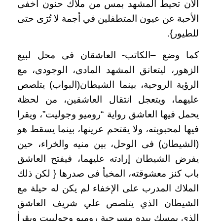
الآن تحيط المشهد بمس من ملاك حنون أخفى
الأحبة عن عيون المتطفلين في أجمة لا تُرَى حتى
للطيور}.
كما وضع –الكاتب- العاشقان فى محل لبيع
الزهور، ليتعانق المشهد المادى، الوجودى، مع
الرؤية الروحية، بينما الشيطان(البواب) يتلصص
عليهما، ويتعجل انتقال العاشقين، من لحظة
يحمل فيها العاشق رواية “روميو وجوليت”، ويقرا
فيها لمحبوبته، ولا يقتحم عرينها، بينما يسقط هو
(الشيطان) فى الوحل، بين منيه والخراء، حين
يفرض الشيطان إرادته عليهما، فيفتح العاشق
باب كنز معشوقته، المخبأ فى صدرها { لكن ذلك
الملاك المدرب على الإخفاء لم يكن له حيلة مع
الشيطان الذي يتلصص علي شريف العاشق
الذي يمسك بيده مسرحية روميو وجولييت ويقرأ