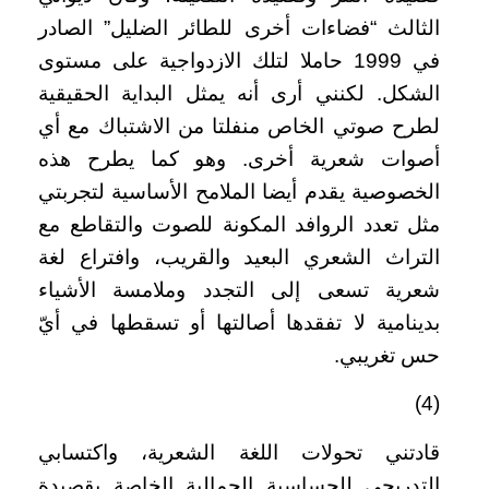
الثالث “فضاءات أخرى للطائر الضليل” الصادر
في 1999 حاملا لتلك الازدواجية على مستوى
الشكل. لكنني أرى أنه يمثل البداية الحقيقية
لطرح صوتي الخاص منفلتا من الاشتباك مع أي
أصوات شعرية أخرى. وهو كما يطرح هذه
الخصوصية يقدم أيضا الملامح الأساسية لتجربتي
مثل تعدد الروافد المكونة للصوت والتقاطع مع
التراث الشعري البعيد والقريب، وافتراع لغة
شعرية تسعى إلى التجدد وملامسة الأشياء
بدينامية لا تفقدها أصالتها أو تسقطها في أيّ
حس تغريبي.
(4)
قادتني تحولات اللغة الشعرية، واكتسابي
التدريجي للحساسية الجمالية الخاصة بقصيدة