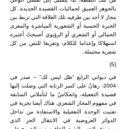
بالجوهر العميق لجماليات القصيدة الجديدة. كل
مجاز لا أجد بين طرفيه تلك العلاقة التي تربط بين
الخبرة الحسية أو الشعورية المباشرة والمغزى
الجمالي أو الشعري أو الرؤيوي أصبحتُ أعتبره
استهلاكا وإعداما للكلام، وتفريغا للنص من كل
شعرية محتملة.
(5)
في ديواني الرابع “ظل ليس لك” – صدر في
2004- رهانٌ على كسر الرتابة التي وصلت إليها
قصيدة التفعيلة، وانعكاسٌ ما لتأملاتي السابقة
في مفهوم المجاز الشعري. هناك أيضا تجربة في
تفتيت الوحدة التفعيلية والاستفادة من تداخل
الدوائر العروضية في الانتقال الحر الذي
يستهدف الحس النثري الخافت دون الخروج على