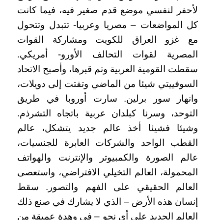
لأحفر لنفسي موضع قدم صغير فيه، فيما كانت
كل المواضعات – مصريا وعربيا- تتبدل وتتحول
مع غزو العراق للكويت ومشاركة القوات
المصرية لقوات التحالف الأورو- أمريكي.
سقطت القومية العربية وتم قبرها، وأصبح الاتحاد
السوفييتي شيئا من الماضي وتفتت إلى دويلات،
وانهار سور برلين. سارت أوروبا في طريق
التوحد، وسرنا كبلدان عربية باتجاه التشرذم.
وشيئا فشيئا أخذ عالم جديد يتشكل، عالم
القطب الواحد والشركات العابرة للجنسيات،
عالم الصورة والكمبيوتر والإنترنت والهواتف
المحمولة، العالم التخيلي الافتراضي، واستعصى
العالم الحقيقي على الفهم والتصور. سقط
إنسان هذه الأرض – الذي لا يشارك في صنع ذلك
العالم الجديد على أي نحو – في وهدة عميقة من