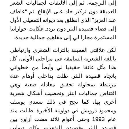
إلى الترجمة، ثم إلى الالتفات لجماليات الشعر
العميقة دون تركيز حاد على الإيقاع. ثم “عاطف
عبد العزيز” الذي انطلق بعد ديوانه التفعيلي الأول
إلى فضاء قصيدة النثر دون تردد. فكانت حواراتنا
المستمرة مجازا لي إلى مفاهيم جمالية جديدة.
لكن علاقتي العميقة بالتراث الشعري وارتباطي
باللغة الشعرية السامقة في مراحلي الأولى، كل
هذا مثّل عائقا حقيقيا لي وأبطأ من خطواتي
باتجاه قصيدة النثر. ظلت بداخلي أوهام عدة
مرتبطة بمحاولة تحقيق معادلة صعبة وهي
اقتناص جماليات النثر وتخصيب أشكال شعرية
أخرى بها، كما نجح في ذلك سعدي يوسف
ومحمود درويش في دواوينه الأخيرة. ظللت منذ
عام 1993 وحتى أعوام ثلاثة مضت أزاوج بين
قصيدة النثر وقصيدة التفعيلة، وكان ديواني