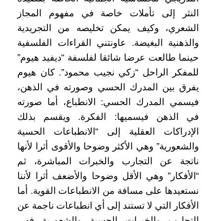
النثر إلى تأملات خاصة في مفهوم المجاز
الشعري، وكيف يمكن تخليصه من التجريدية
والذهنية البغيضة. عاونتني القراءات الفلسفية
حينما طالعت عرضا شائقا لفلسفة “ديفيد هيوم”
للمفكر الراحل “زكي نجيب محمود”. كان هيوم
يفرق بين المدرك الحسي وصورته في الذهن،
فيسمي المدرك الحسي: الانطباع، أما صورته
في الذهن فيسميها: الفكرة. ويقسم بذلك
الإدراكات العقلية إلى “الانطباعات الحسية
والشعورية” وهي الأكثر وضوحا والأقوى أثرا لأنها
ناتجة عن التجارب والخبرات المباشرة، ثم
“الأفكار” وهي الأقل وضوحا والأضعف أثرا لأننا
نستعيدها على مسافة من الانطباعات القوية. أما
الأفكار التي لا تستند إلى أي انطباعات ناجمة عن
التجارب والخبرات الحسية والشعورية فهي