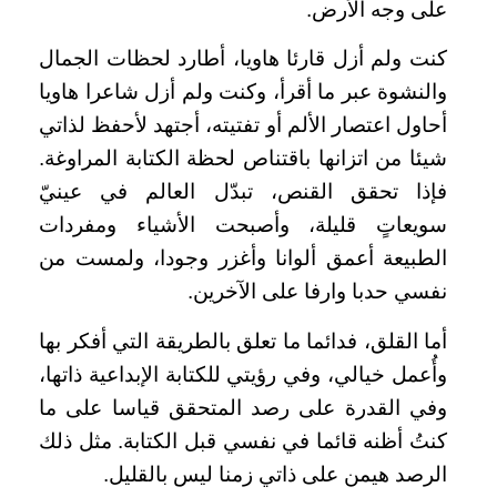
على وجه الأرض.
كنت ولم أزل قارئا هاويا، أطارد لحظات الجمال
والنشوة عبر ما أقرأ، وكنت ولم أزل شاعرا هاويا
أحاول اعتصار الألم أو تفتيته، أجتهد لأحفظ لذاتي
شيئا من اتزانها باقتناص لحظة الكتابة المراوغة.
فإذا تحقق القنص، تبدّل العالم في عينيّ
سويعاتٍ قليلة، وأصبحت الأشياء ومفردات
الطبيعة أعمق ألوانا وأغزر وجودا، ولمست من
نفسي حدبا وارفا على الآخرين.
أما القلق، فدائما ما تعلق بالطريقة التي أفكر بها
وأُعمل خيالي، وفي رؤيتي للكتابة الإبداعية ذاتها،
وفي القدرة على رصد المتحقق قياسا على ما
كنتُ أظنه قائما في نفسي قبل الكتابة. مثل ذلك
الرصد هيمن على ذاتي زمنا ليس بالقليل.