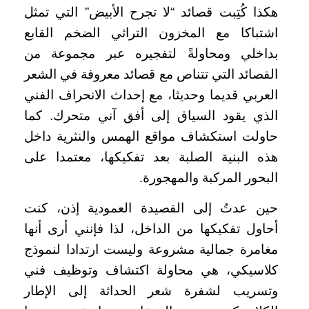
هكذا كُتِبت قصائد “لا تجرح الأبيض” التي تمثل
اشتباكا مع المخزون التراثي الضخم القابع
بداخلي ومحاولةً لتفجيره عبر مجموعة من
القصائد التي تتناص مع قصائد معروفة في الشعر
العربي قديما وحديثا، مع إحداث الانحراف الفني
الذي يقود السياق إلى أفق آني متحرك. كما
حاولت استكشاف مواقع الهمس والنثرية داخل
هذه البنية الصلبة بعد تفكيكها، معتمدا على
البحور المركبة والمهجورة.
حين عدتُ إلى القصيدة العمودية إذن، كنت
أحاول تفكيكها من الداخل، لذا فإنني أرى أنها
مغامرة جمالية مشروعة وليست ارتدادا لنموذج
كلاسيكي، هي محاولة اكتشاف وتوظيف فني
وتسريب لشفرة شعر الحداثة إلى الإطار