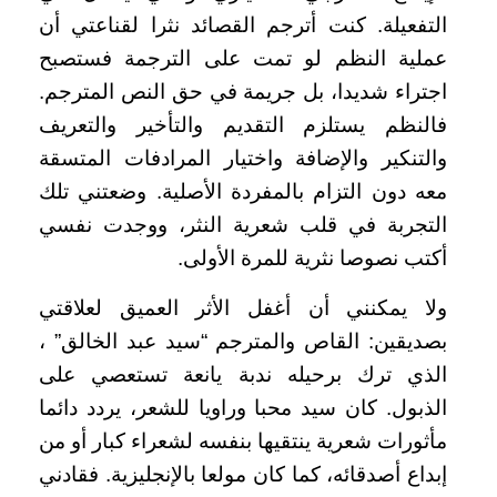
التفعيلة. كنت أترجم القصائد نثرا لقناعتي أن
عملية النظم لو تمت على الترجمة فستصبح
اجتراء شديدا، بل جريمة في حق النص المترجم.
فالنظم يستلزم التقديم والتأخير والتعريف
والتنكير والإضافة واختيار المرادفات المتسقة
معه دون التزام بالمفردة الأصلية. وضعتني تلك
التجربة في قلب شعرية النثر، ووجدت نفسي
أكتب نصوصا نثرية للمرة الأولى.
ولا يمكنني أن أغفل الأثر العميق لعلاقتي
بصديقين: القاص والمترجم “سيد عبد الخالق” ،
الذي ترك برحيله ندبة يانعة تستعصي على
الذبول. كان سيد محبا وراويا للشعر، يردد دائما
مأثورات شعرية ينتقيها بنفسه لشعراء كبار أو من
إبداع أصدقائه، كما كان مولعا بالإنجليزية. فقادني