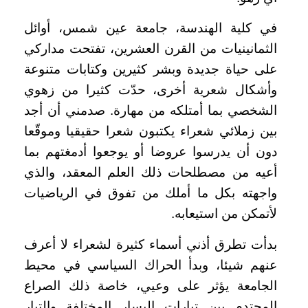
في كلية الهندسة، جامعة عين شمس، أوائل
الثمانينيات من القرن العشرين، تفتحت مداركي
على حياة جديدة وبشر كثيرين وكتابات متنوعة
وأشكال شعرية أخرى، حدّت كثيرا من زهوي
الشخصي بما أمتلكه من مهارة. صدمني أن أجد
بين زملائي شعراء يكتبون شعرا حقيقيا وموقّعا
دون أن يدرسوا عروضا أو يوجعوا أدمغتهم بما
أعيه من مصطلحات ذلك العلم المعقد، والذي
واجهته بكل ما أملك من تفوق في الرياضيات
لأتمكن من استيعابه.
بدأت تطرق أذني أسماء كثيرة لشعراء لا أعرف
عنهم شيئا، وبدأ الحراك السياسي في محيط
الجامعة يؤثر على وعيي، خاصة ذلك الصراع
المحتدم بين تيارات اليسار المختلفة والتيار