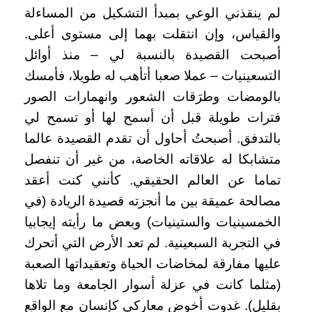
لم ينقذني الوعي بمبدأ التشكيل من المساءلة
والقياس، وإن انتقلت بهما إلى مستوى أعلى.
أصبحت القصيدة بالنسبة لي – منذ أوائل
التسعينيات – عملا صعبا أتأهب له طويلا، فأمسك
بالومضات وطرَقات الشعور وانهمارات الصور
فترات طويلة قبل أن أسمح لها أو تسمح لي
بالتدفق. أصبحتُ أحاول أن تقدم القصيدة عالما
متشابكا له علاقاته الخاصة، من غير أن تنفصل
تماما عن العالم الحقيقي. كأنني كنت أعقد
مصالحة عميقة بين ما أنجزته قصيدة الريادة (في
الخمسينيات والستينيات) وبعض ما رأيته إيجابيا
في التجربة السبعينية. لم تعد الأرض التي أتحرك
عليها مفارقة لمخاضات الحياة وتعقيداتها الصعبة
(مثلما كانت في عزلة أسوار الجامعة وما تلاها
بقليل). غدوت أخوض معاركي كإنسان مع الواقع