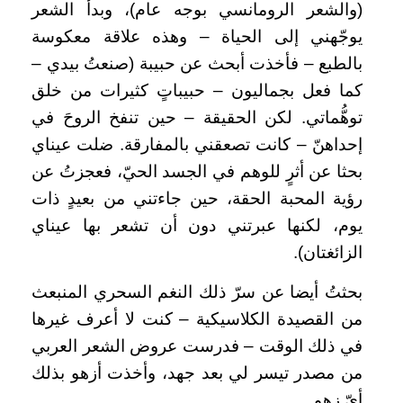
(والشعر الرومانسي بوجه عام)، وبدأ الشعر
يوجّهني إلى الحياة – وهذه علاقة معكوسة
بالطبع – فأخذت أبحث عن حبيبة (صنعتُ بيدي –
كما فعل بجماليون – حبيباتٍ كثيرات من خلق
توهُّماتي. لكن الحقيقة – حين تنفخ الروحَ في
إحداهنّ – كانت تصعقني بالمفارقة. ضلت عيناي
بحثا عن أثرٍ للوهم في الجسد الحيّ، فعجزتُ عن
رؤية المحبة الحقة، حين جاءتني من بعيدٍ ذات
يوم، لكنها عبرتني دون أن تشعر بها عيناي
الزائغتان).
بحثتُ أيضا عن سرّ ذلك النغم السحري المنبعث
من القصيدة الكلاسيكية – كنت لا أعرف غيرها
في ذلك الوقت – فدرست عروض الشعر العربي
من مصدر تيسر لي بعد جهد، وأخذت أزهو بذلك
أيّ زهو.