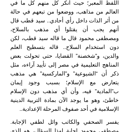
اللفظ المعبر؛ حيث أنكر كل منهم كل ما في
العالم من مذاهب، ووضعوا من تبعهم في حالة
من أثر الذات داخل رأي أحادي.. سيد قطب قال
أنهم يجب أن يقتلوا أي مذهب بالسلاح،
ومصطفى محمود قال ما قاله سيد قطب، لكن
دون استخدام السلاح.. قاله بتسطيح العلم
والدين، و”شخصنة” القضايا، حتى تحولت بعض
المناهج التعليمية في مصر إلى تأييد آراءه، مثل
ذكر أن “الشيوعية” و”الماركسية” هي مذهب
يتعارض مع الإسلام؛ بسبب وجود إيمان
ب”المادية” فيه، وأن أي مذهب دون الإسلام
خاطئ، وهو ما يوجد الآن بمادة التربية الدينية
الإسلامية في أحد صفوف المرحلة الإعدادية..
يفسر الصحفي والكاتب وائل لطفي الإجابة.
مصطفى محمود إجابة لهذا السؤال، هو الذي