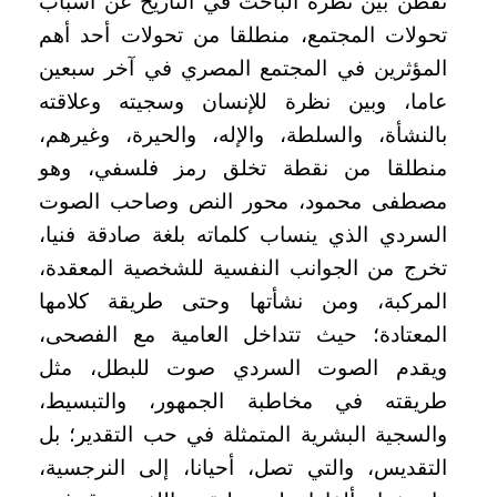
تقطن بين نظرة الباحث في التاريخ عن أسباب
تحولات المجتمع، منطلقا من تحولات أحد أهم
المؤثرين في المجتمع المصري في آخر سبعين
عاما، وبين نظرة للإنسان وسجيته وعلاقته
بالنشأة، والسلطة، والإله، والحيرة، وغيرهم،
منطلقا من نقطة تخلق رمز فلسفي، وهو
مصطفى محمود، محور النص وصاحب الصوت
السردي الذي ينساب كلماته بلغة صادقة فنيا،
تخرج من الجوانب النفسية للشخصية المعقدة،
المركبة، ومن نشأتها وحتى طريقة كلامها
المعتادة؛ حيث تتداخل العامية مع الفصحى،
ويقدم الصوت السردي صوت للبطل، مثل
طريقته في مخاطبة الجمهور، والتبسيط،
والسجية البشرية المتمثلة في حب التقدير؛ بل
التقديس، والتي تصل، أحيانا، إلى النرجسية،