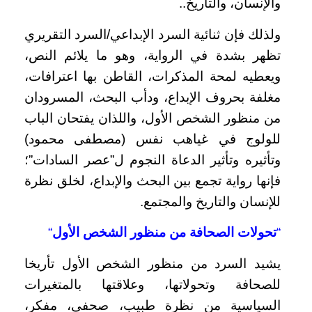
والإنسان، والتاريخ..
ولذلك فإن ثنائية السرد الإبداعي/السرد التقريري
تظهر بشدة في الرواية، وهو ما يلائم النص،
ويعطيه لمحة المذكرات، القاطن بها اعترافات،
مغلفة بحروف الإبداع، ودأب البحث، المسرودان
من منظور الشخص الأول، واللذان يفتحان الباب
للولوج في غياهب نفس (مصطفى محمود)
وتأثيره وتأثير الدعاة النجوم ل”عصر السادات”؛
فإنها رواية تجمع بين البحث والإبداع، لخلق نظرة
للإنسان والتاريخ والمجتمع.
“
تحولات الصحافة من منظور الشخص الأول
“
يشيد السرد من منظور الشخص الأول تأريخا
للصحافة وتحولاتها، وعلاقتها بالمتغيرات
السياسية من نظرة طبيب، صحفي، مفكر،