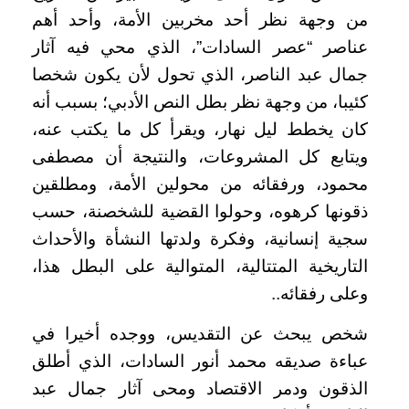
من وجهة نظر أحد مخربين الأمة، وأحد أهم
عناصر “عصر السادات”، الذي محي فيه آثار
جمال عبد الناصر، الذي تحول لأن يكون شخصا
كئيبا، من وجهة نظر بطل النص الأدبي؛ بسبب أنه
كان يخطط ليل نهار، ويقرأ كل ما يكتب عنه،
ويتابع كل المشروعات، والنتيجة أن مصطفى
محمود، ورفقائه من محولين الأمة، ومطلقين
ذقونها كرهوه، وحولوا القضية للشخصنة، حسب
سجية إنسانية، وفكرة ولدتها النشأة والأحداث
التاريخية المتتالية، المتوالية على البطل هذا،
وعلى رفقائه..
شخص يبحث عن التقديس، ووجده أخيرا في
عباءة صديقه محمد أنور السادات، الذي أطلق
الذقون ودمر الاقتصاد ومحى آثار جمال عبد