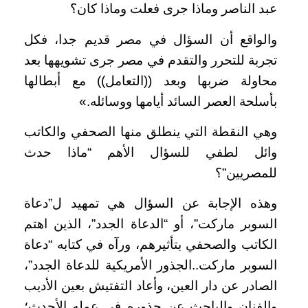
عبد الناصر وماذا جرى فعلت وماذا كان؟
والواقع أن السؤال في مصر قديم جدا، فكل
تجربة للتحرر والتقدم في مصر جرى تشويهها بعد
محاولة ضربها وبعد ((التعامل)) مع أبطالها
بأسلحة العصر السائد أيامها ووسائله.»
وهي النقطة التي ينطلق منها الصحفي والكاتب
وائل لطفي للسؤال الأهم “ماذا حدث
للمصريين”؟
وهذه الإجابة عن السؤال هي تمهيد ل”دعاة
السوبر ماركت”، أو “الدعاة الجدد”، الذين اهتم
الكاتب والصحفي بتأثيرهم، ورآه في كتابه “دعاة
السوبر ماركت..الجذور الأمريكية للدعاة الجدد”،
الصادر عن دار العين، وأعاد التفتيش بعين الأديب
والفنان والباحث عن جذوره في عمله الأحدث؛