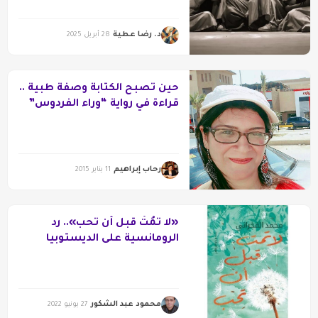
د. رضا عطية
28 أبريل 2025
حين تصبح الكتابة وصفة طبية ..
قراءة في رواية “وراء الفردوس”
رحاب إبراهيم
11 يناير 2015
«لا تمُتْ قبل أن تحب».. رد
الرومانسية على الديستوبيا
محمود عبد الشكور
27 يونيو 2022