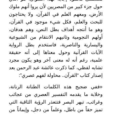
حول جزء كبير من المصريين لأن يروا أنهم ملوك
الأرض، ومعهم العلم في القرآن، ولا يحتاجون
للبحث والعلم، فكل شيء موجود في القرآن،
وهو ما أنتجه أهداف بطل النص، وهم هدفان،
أولهم النجومية وثانيهم الانتقام من الشيوعية
واليسارية والناصرية، فاستخدم بطل الرواية
الآيات القرآنية وحول معناها إلى أنه حقيقة
علمية، رغم أنه له معنى آخر وهو يكون مجرد
تشابه لفظي، كما ذكرت عائشة عبد الرحمن بعد
إصدار كتاب “القرآن.. محاولة لفهم عصري”:
«ففي ضجيج هذه الكلمات الطنانة الرنانة،
وخلابة ما يقدمه التفسير العصري من عجائب
وغرائب، تبهر البصر فتتعذر الرؤية الثاقبة التي
تميز حقاً من باطل، وعلماً من دجل، وإيماناً من