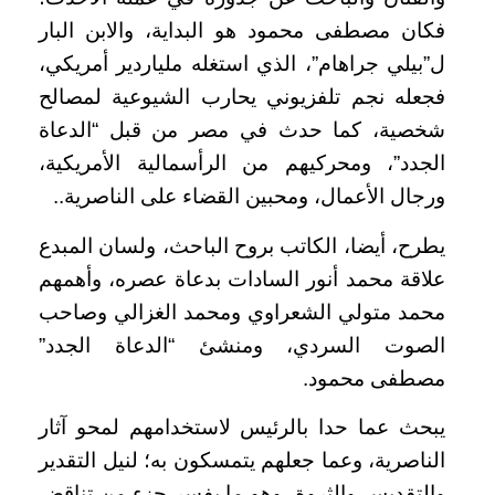
فكان مصطفى محمود هو البداية، والابن البار
ل”بيلي جراهام”، الذي استغله ملياردير أمريكي،
فجعله نجم تلفزيوني يحارب الشيوعية لمصالح
شخصية، كما حدث في مصر من قبل “الدعاة
الجدد”، ومحركيهم من الرأسمالية الأمريكية،
ورجال الأعمال، ومحبين القضاء على الناصرية..
يطرح، أيضا، الكاتب بروح الباحث، ولسان المبدع
علاقة محمد أنور السادات بدعاة عصره، وأهمهم
محمد متولي الشعراوي ومحمد الغزالي وصاحب
الصوت السردي، ومنشئ “الدعاة الجدد”
مصطفى محمود.
يبحث عما حدا بالرئيس لاستخدامهم لمحو آثار
الناصرية، وعما جعلهم يتمسكون به؛ لنيل التقدير
والتقديس والثروة، وهو ما يفسر جزء من تناقض