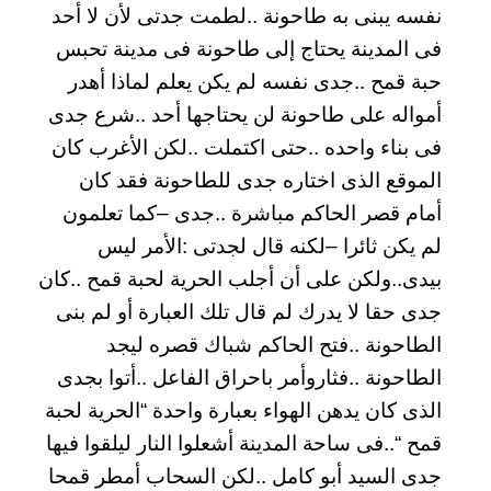
نفسه يبنى به طاحونة ..لطمت جدتى لأن لا أحد
فى المدينة يحتاج إلى طاحونة فى مدينة تحبس
حبة قمح ..جدى نفسه لم يكن يعلم لماذا أهدر
أمواله على طاحونة لن يحتاجها أحد ..شرع جدى
فى بناء واحده ..حتى اكتملت ..لكن الأغرب كان
الموقع الذى اختاره جدى للطاحونة فقد كان
أمام قصر الحاكم مباشرة ..جدى –كما تعلمون
لم يكن ثائرا –لكنه قال لجدتى :الأمر ليس
بيدى..ولكن على أن أجلب الحرية لحبة قمح ..كان
جدى حقا لا يدرك لم قال تلك العبارة أو لم بنى
الطاحونة ..فتح الحاكم شباك قصره ليجد
الطاحونة ..فثاروأمر باحراق الفاعل ..أتوا بجدى
الذى كان يدهن الهواء بعبارة واحدة “الحرية لحبة
قمح “..فى ساحة المدينة أشعلوا النار ليلقوا فيها
جدى السيد أبو كامل ..لكن السحاب أمطر قمحا