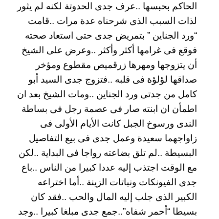
الحاكم بحبسها ..عرف جدى الحدوتة لكنه لم يثور
لذات السبب الذى شرحناه عدة مرات ..قامت
“ورد الجناين ” بتمريض جدى حتى استعاد صحته
فوقع فى غرامها أكثر وأكثر ..وعرض على الشيخ
أن يتزوجها ومهرها زرقميص مقطوع ومؤخر
صداقها لؤلؤة فى قلبه ..فتزوج جدى السيد أبو
كامل من جدتى ورد الجناين ..ومات الشيخ بعد ان
اطمأن ان ابنته صار فى عصمة رجل فى بساطة
الندى ورسوخ الجبل كانت الأيام الأولى فى
زاواجهما سعيدة وعمل جدى فى بيع التفاصيل
البسيطة ..لم تلق بضاعته رواجا فى البداية ..لكن
مع الوقت اجتذب إليه عددا كبيرا من الناس ..باع
جدى الفيونكات ونباتات الزينة ..أما اختراعه
الكبير الذى جلب إليه المال والحب ..فقد كان
بسيطا “أحمر شفاه”..جمع جدى مبلغا كبيرا ..وجد