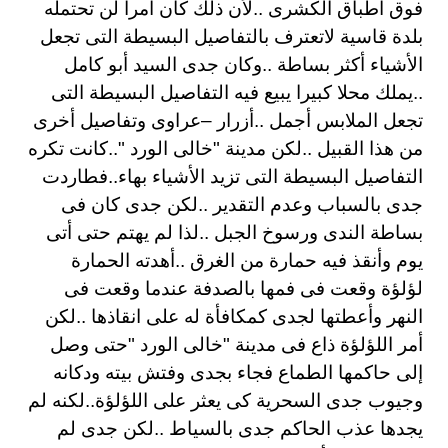
فوق أطباق الكشرى ..لأن ذلك كان أمرا لن تحتمله
بلدة قاسية لاتعترف بالتفاصيل البسيطة التى تجعل
الأشياء أكثر بساطة ..وكان جدى السيد أبو كامل
..يملك محلا كبيرا يبيع فيه التفاصيل البسيطة التى
تجعل الملابس أجمل ..أزرار –عراوى وتفاصيل أخرى
من هذا القبيل ..لكن مدينة "خالى الورد "..كانت تكره
التفاصيل البسيطة التى تزيد الأشياء بهاء..فطاردت
جدى بالسباب وعدم التقدير ..لكن جدى كان فى
بساطة الندى ورسوخ الجبل ..لذا لم يهتم حتى أتى
يوم وأنقذ فيه حمارة من الغرق ..أهدته الحمارة
لؤلؤة وقعت فى فمها بالصدفة عندما وقعت فى
النهر وأعطتها لجدى كمكافأة له على انقاذها ..لكن
أمر اللؤلؤة ذاع فى مدينة "خالى الورد "حتى وصل
إلى حاكمها الطماع فجاء بجدى وفتش بيته ودكانه
وجيوب جدى السحرية كى يعثر على اللؤلؤة..لكنه لم
يجدها عذب الحاكم جدى بالسياط ..لكن جدى لم