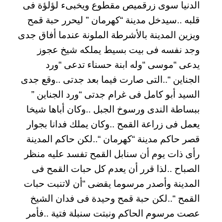
الدنيا سوى زرقميص مقطوع ويخبىء لؤلؤة فى
قلبه ..سيدخل مدينة “كهرمان ” ليحرر حبة قمح
ويزين المدينة بالأشرطة الملونة عندما أفاق جدى
وجد نفسه فى بيت بسيط يملكه شيخ عجوز
يدعى “موسى “وله ابنة حسناء تدعى “ورد
الجناين “..التى صارت فيما بعد جدتى ..وقع جدى
السيد أبو كامل فى غرام جدتى “ورد الجناين ”
ببساطة الندى ورسوخ الجبل ..وكان أباها شيخا
يعمل فى زراعة القمح ..وكان يملك فدانا بجوار
قصر حاكم مدينة “كهرمان “..لكن حاكم المدينة
رأى ذات يوم أن سنابل القمح تفسد عليه منظر
الصباح ..لذا قرر أن يعدم كل حبات القمح فى
المدينة وأصدر مرسوما يقضى “أن لاتنبت حبات
القمح “..لكن حبة قمح وحيدة فى فدان الشيخ
عصت مرسوم الحاكم ونبتت سنبلة فتية ..فأمر