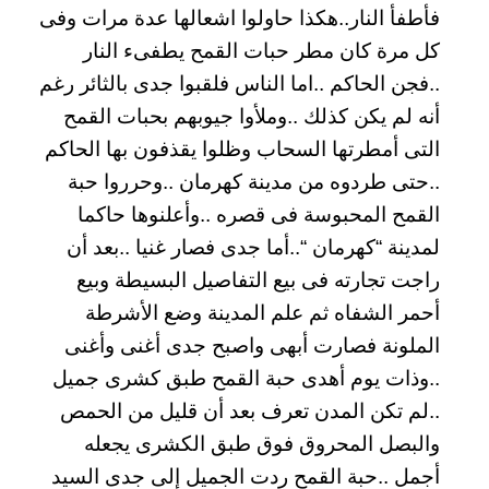
فأطفأ النار..هكذا حاولوا اشعالها عدة مرات وفى
كل مرة كان مطر حبات القمح يطفىء النار
..فجن الحاكم ..اما الناس فلقبوا جدى بالثائر رغم
أنه لم يكن كذلك ..وملأوا جيوبهم بحبات القمح
التى أمطرتها السحاب وظلوا يقذفون بها الحاكم
..حتى طردوه من مدينة كهرمان ..وحرروا حبة
القمح المحبوسة فى قصره ..وأعلنوها حاكما
لمدينة “كهرمان “..أما جدى فصار غنيا ..بعد أن
راجت تجارته فى بيع التفاصيل البسيطة وبيع
أحمر الشفاه ثم علم المدينة وضع الأشرطة
الملونة فصارت أبهى واصبح جدى أغنى وأغنى
..وذات يوم أهدى حبة القمح طبق كشرى جميل
..لم تكن المدن تعرف بعد أن قليل من الحمص
والبصل المحروق فوق طبق الكشرى يجعله
أجمل ..حبة القمح ردت الجميل إلى جدى السيد