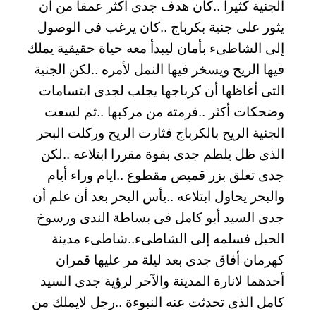
الجنية كثيرا ..كان هدف جدى أكثر عمقا من أن
يثور على جنية بكرباج ..كان يرغب فى الوصول
إلى الشاطىء بأمان ليبدأ معه حياة حقيقية يملك
فيها الريح ويسخر فيها النمل لأمره ..لكن الجنية
التى أغاظها أن كرباجها يجلب لجدى ابتسامات
وضحكات أكثر ..فرمته من مركبها ..ثم لسعت
الجنية الريح بالكرباج فثارت الريح وركلت البحر
الذى ظل يلطم جدى بقوة مقررا ابتلاعه ..لكن
جدى تعلق بزر قميص مقطوع ..ايام وراء أيام
والبحر يحاول ابتلاعه ..يأس البحر بعد أن علم أن
جدى السيد أبو كامل فى بساطة الندى ورسوخ
الجبل فسلمه إلى الشاطىء..شاطىء مدينة
كهرمان أفاق جدى بعد ليلة مر عليها قمران
أحدهما لانارة المدينة والآخر لرؤية جدى السيد
كامل الذى تحدثت عنه النبوءة ..رجل لايملك من