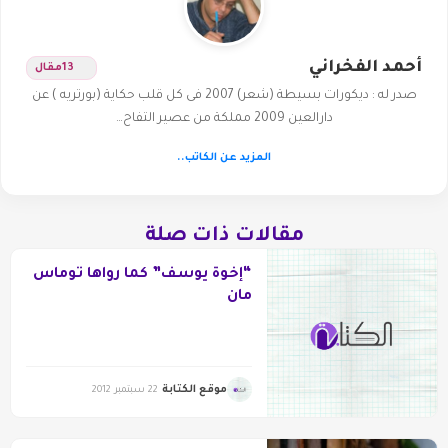
أحمد الفخراني
13
مقال
صدر له : ديكورات بسيطة (شعر) 2007 فى كل قلب حكاية (بورتريه ) عن
دارالعين 2009 مملكة من عصير التفاح…
المزيد عن الكاتب..
مقالات ذات صلة
“إخوة يوسف” كما رواها توماس
مان
موقع الكتابة
22 سبتمبر 2012