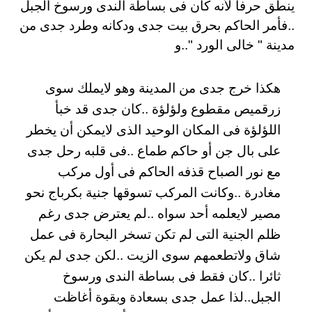
ينطق حرفا لأنه كان فى بساطة الندى ورسوخ الجبل
..فأمر الحاكم بحرق بيت جدى ودكانه وطرد جدى من
مدينة " خالى الورد "..و
هكذا خرج جدى من المدينة وهو لايملك سوى
زرقميص مقطوع ولؤلؤة ..كان جدى قد خبأ
اللؤلؤة فى المكان الوحيد الذى لايمكن أن يخطر
على بال جن أو حاكم طماع ..فى قلبه رحل جدى
مع نور الصباح قذفه الحاكم فى أول مركب
مغادرة ..وكانت المركب تسوقها جنية بكرباج نحو
مصير لايعلمه أحد سواه ..لم يعترض جدى رغم
ظلم الجنية التى لم تكن تسخر البحارة فى عمل
شاق ولاتطعمهم سوى الزيت ..لكن جدى لم يكن
ثائرا ..كان فقط فى بساطة الندى ورسوخ
الجبل..لذا عمل جدى بسعادة وبقوة أغاظت