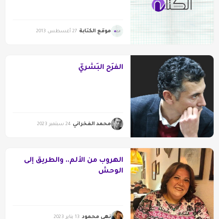
موقع الكتابة
27 أغسطس 2013
الفَرَح البَشَريّ
محمد الفخراني
24 سبتمبر 2023
الهروب من الألم.. والطريق إلى
الوحش
نهى محمود
13 يناير 2023