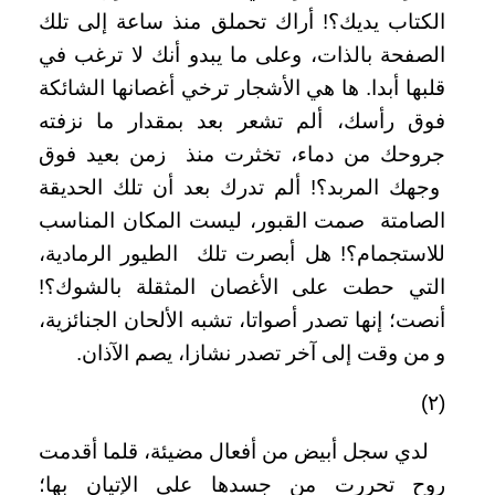
الكتاب يديك؟! أراك تحملق منذ ساعة إلى تلك
الصفحة بالذات، وعلى ما يبدو أنك لا ترغب في
قلبها أبدا. ها هي الأشجار ترخي أغصانها الشائكة
فوق رأسك، ألم تشعر بعد بمقدار ما نزفته
جروحك من دماء، تخثرت منذ زمن بعيد فوق
وجهك المربد؟! ألم تدرك بعد أن تلك الحديقة
الصامتة صمت القبور، ليست المكان المناسب
للاستجمام؟! هل أبصرت تلك الطيور الرمادية،
التي حطت على الأغصان المثقلة بالشوك؟!
أنصت؛ إنها تصدر أصواتا، تشبه الألحان الجنائزية،
و من وقت إلى آخر تصدر نشازا، يصم الآذان.
(٢)
لدي سجل أبيض من أفعال مضيئة، قلما أقدمت
روح تحررت من جسدها على الإتيان بها؛