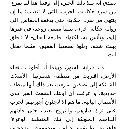
تصدق أنه منذ ذلك الحين، إلى وقتنا هذا لم يفرغ
من سرد حكايات الحرب، التي لا تنضب؛ ما إن
ينتهي من سرد حكاية، حتى يدفعه الحماس إلى
رواية حكاية أخرى، بينما تصغي زوجته في قبرها
إليه، وتأنس به، لكنها- بطبيعة الحال- لا تنطق
ببنت شفه، وتلوذ بصمتها العميق، مثلما تفعل
أنت.
منذ قرابة الشهر، وبينما أنا أطوف بأنحاء
الأرض، اقتربت من منطقة، شطرتها الأسلاك
الشائكة إلى نصفين، عرفت بعد ذلك أنها منطقة
حدودية، و عرفت أن أولئك الشعث الغبر ذوي
الأسمال البالية، ما هم إلا لاجئون أجبرتهم الحرب
على ترك ديارهم، والنزوح بعيدا، حتى قادتهم
أقدامهم المنهكة إلى تلك المنطقة الوعرة؛
فاعترض طريقهم حراس متجهمون، مدججون