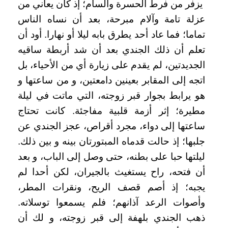
يزفر من فرط الحسرة والسأم؛ إذ كان يعاني من
عزلة تامة وآلام مبرحة، بعد أن نساه الناس
تماما؛ فما عاد أحد يطرق بابه ليلا أو نهارا. أود أن
تعلم أن ذلك الجندي بعد أن شد أربطة ساقيه
الجديدتين، لم يقدم على زيارة أي من الأحياء، بل
اتجه إلى المقابر بعينين دامعتين، و من ساعتها و
هو يرابط بجوار قبر زوجته، التي ماتت في ليلة
مطيرة؛ إثر أزمة قلبية مفاجئة. كانت تحتاج
ساعتها إلى دواء، مجرد أقراص، عجز الجندي عن
جلبها؛ إذ حالت قدماه المبتورتان بينه و بين ذلك.
ليلتها حبا على بطنه، حتى وصل إلى الباب، و بعد
أن فتحه، راح يستغيث بالجيران، لكن أحدا لم
يجبه؛ إذ أصم قصف الريح، ونقرات المطر،
وأصوات الرعد آذانهم؛ فلم يسمعوا توسلاته.
ذهب الجندي بلهفة إلى قبر زوجته، و لك أن