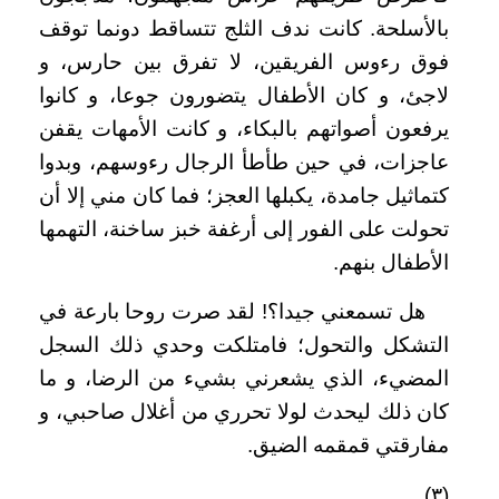
بالأسلحة. كانت ندف الثلج تتساقط دونما توقف
فوق رءوس الفريقين، لا تفرق بين حارس، و
لاجئ، و كان الأطفال يتضورون جوعا، و كانوا
يرفعون أصواتهم بالبكاء، و كانت الأمهات يقفن
عاجزات، في حين طأطأ الرجال رءوسهم، وبدوا
كتماثيل جامدة، يكبلها العجز؛ فما كان مني إلا أن
تحولت على الفور إلى أرغفة خبز ساخنة، التهمها
الأطفال بنهم.
هل تسمعني جيدا؟! لقد صرت روحا بارعة في
التشكل والتحول؛ فامتلكت وحدي ذلك السجل
المضيء، الذي يشعرني بشيء من الرضا، و ما
كان ذلك ليحدث لولا تحرري من أغلال صاحبي، و
مفارقتي قمقمه الضيق.
(٣)