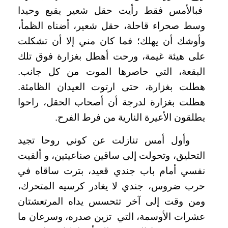
فبالأمس فقط رأيت حقل شعير يقبع وحيدا
وسط صحراء قاحلة، حقل شعير، أضناه الظمأ،
وأوشك أن يهلك؛ فما كان مني إلا أن تشكلت
على هيئة غيمة، ورحت أهطل بغزارة فوق تلك
البقعة، التي حاصرها الموت من كل جانب.
هطلت بغزارة، حتى ارتوت العيدان الظامئة.
هطلت بغزارة لدرجة أن أصحاب الحقل، راحوا
يطلقون الأعيرة النارية من فرط الفرح.
وأول أمس تنازلت عن كوني روحا تجيد
التحليق، وتحولت إلى ساقين صناعيتين، و ألقيت
نفسي أمام باب جندي قعيد، بترت ساقاه في
حرب ضروس، جندي لا يغادر كرسيه المتحرك،
ومن وقت إلى آخر تتحسس يداه المرتعشتان
عشرات الأوسمة، التي تزين صدره، وسرعان ما