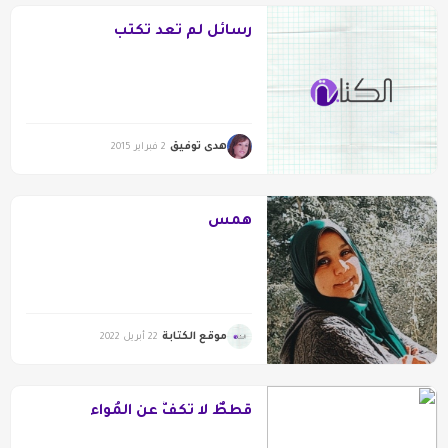
رسائل لم تعد تكتب
هدى توفيق
2 فبراير 2015
همس
موقع الكتابة
22 أبريل 2022
قططٌ لا تكفُّ عن المُواء