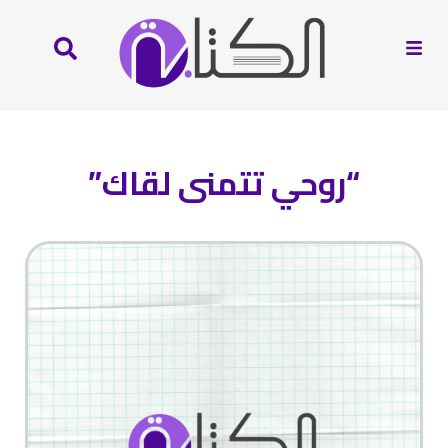
“روحي تتمنى لقاك”