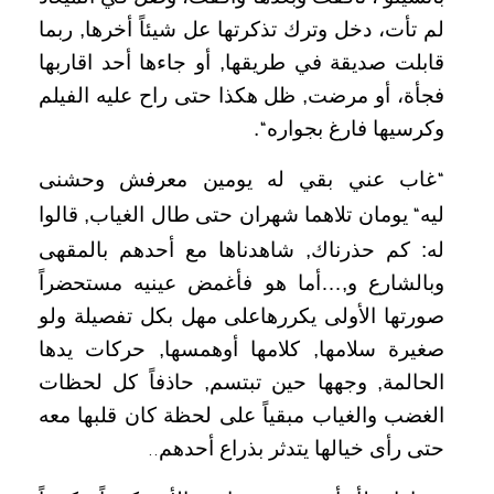
لم تأت، دخل وترك تذكرتها عل شيئاً أخرها, ربما
قابلت صديقة في طريقها, أو جاءها أحد اقاربها
فجأة، أو مرضت, ظل هكذا حتى راح عليه الفيلم
وكرسيها فارغ بجواره
.
“
غاب عني بقي له يومين معرفش وحشنى
“
ليه
يومان تلاهما شهران حتى طال الغياب, قالوا
“
له: كم حذرناك, شاهدناها مع أحدهم بالمقهى
وبالشارع و,…أما هو فأغمض عينيه مستحضراً
صورتها الأولى يكررهاعلى مهل بكل تفصيلة ولو
صغيرة سلامها, كلامها أوهمسها, حركات يدها
الحالمة, وجهها حين تبتسم, حاذفاً كل لحظات
الغضب والغياب مبقياً على لحظة كان قلبها معه
حتى رأى خيالها يتدثر بذراع أحدهم
..