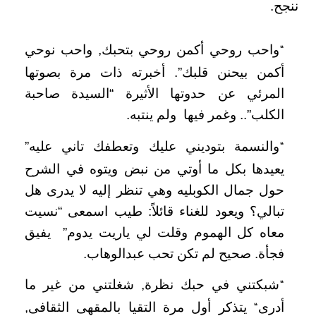
ننجح
.
واحب روحي أكمن روحي بتحبك, واحب نوحي
“
أكمن بيحنن قلبك”. أخبرته ذات مرة بصوتها
المرئي عن حدوتها الأثيرة “السيدة صاحبة
الكلب”.. وغمر فيها ولم ينتبه
.
والنسمة بتوديني عليك وتعطفك تاني عليه”
“
يعيدها بكل ما أوتي من نبض ويتوه في الشرح
حول جمال الكوبليه وهي تنظر إليه لا يدرى هل
تبالي؟ ويعود للغناء قائلاً: طيب اسمعى “نسيت
معاه كل الهموم وقلت لي ياريت يدوم” يفيق
فجأة. صحيح لم تكن تحب عبدالوهاب.
شبكتني في حبك نظرة, شغلتني من غير ما
“
أدرى
يتذكر أول مرة التقيا بالمقهى الثقافى,
“