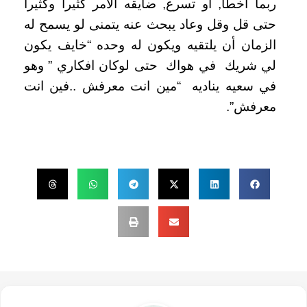
ربما اخطأ, أو تسرع, ضايقه الأمر كثيراً وكثيراً
حتى قل وقل وعاد يبحث عنه يتمنى لو يسمح له
الزمان أن يلتقيه ويكون له وحده “خايف يكون
لي شريك في هواك حتى لوكان افكاري ” وهو
في سعيه يناديه “مين انت معرفش ..فين انت
معرفش”.