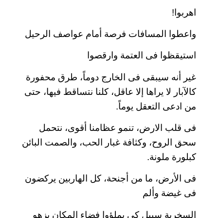
اهربوا!
واعطوا المسافات فرصة أمام عواصف الرحيل
استيقظوا فى العتمة وارقصوا
غير أنه سيبقى فى الخارج دوماً، طرق محفورة
كالآبار لا يراها إلا عاقل، كلنا نتساقط فيها، حتى
من ادعى التعقل يوماً.
فى قلب الارض، تنمو عظامنا أقوى، نتحمل
سحق الروح، وكثافة غبار الحب، والصمت البائن
كبلورة ملونة.
فى الأرض، ما من أجنحة، كل الهاربين يركضون
فى غيضة وألم
السخرية سبيل كى يملؤوا فضاء المكان بزهو