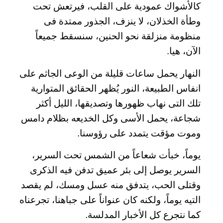
كالأشواك عمودية على القلب، فيرتعش تحت
وطأة الخذلان، لا ينزف، الجذور ممتدة فى
منظومة منزلقة نحو الحنين، سنسقط جميعاً
الآن، هيا.
النهار يحمل ساعات قليلة من الوعى الجاثم على
انفاس الطبيعة، النور يُظهر الحقائق المتوارية
تلك التى نهاب ظهورها وتصديقها، الليل أكثر
شجاعة، يحمل الأسى وكل الخديعه بظلام دامس
وموت مؤقت يتمدد على رؤوسنا.
يوماً، خبأت شعاعاً من الشمس تحت السرير،
السرير يوصل إلى بئر عميق تدفن فيه الذكرى
وقتلى الحب، يتدفق منه عسل ومسك، لم يقصد
التيه يوماً، ولكنه كان عنواناً على جباهنا، تجرعناه
كما نتجرع كل الأخبار المدلسة.