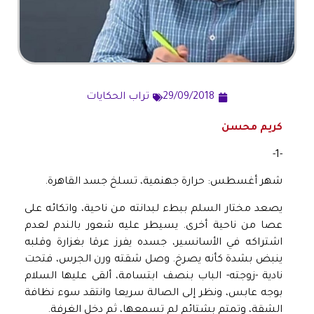
29/09/2018
تراب الحكايات
كريم محسن
-1-
شهر أغسطس: حرارة جهنمية، تسلخ جسد القاهرة.
يصعد مختار السلم ببطء لبدانته من ناحية، واتكائه على
عصا من ناحية أخرى. يسيطر عليه شعور بالندم لعدم
اشتراكه في الأسانسير، جسده يفرز عرقا بغزارة وقلبه
ينبض بشدة كأنه يصرخ. وصل شقته ورن الجرس، فتحت
نادية -زوجته- الباب بنصف ابتسامة، ألقى عليها السلام
بوجه عابس، ونظر إلى الصالة سريعا وانتقد سوء نظافة
الشقة، وتمتم بشتائم لم تسمعها، ثم دخل الغرفة.