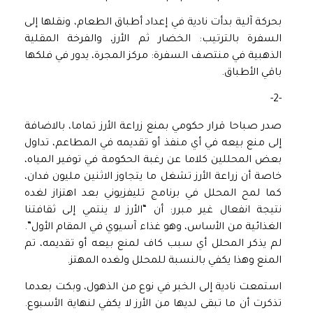
بحركة آلية بدأت نادية في إعداد أطباق الطعام، ونقلها إلى
السفرة بالترتيب: الخضار ثم الأرز، والفرخة المقلية
الذهبية في منتصف السفرة: مركز المجرة، يدور في فلكها
باقي الأطباق.
-2-
صدر صباحا قرار حكومي بمنع زراعة الأرز تماما، بالاضافة
إلى منع بيعه في أي منفذ أو تقديمه في المطاعم، تداول
بعض المحللين كلاما عن رغبة الحكومة في توفير المياه،
خاصة أن زراعة الأرز تشغل ما يتجاوز الاثنين مليون فدان،
كما لمح المحلل في برنامج تليفزيوني بعد اهتزاز لغده
نتيجة انفعال غير مبرر: أن “الأرز لا ينتمي إلى ثقافتنا
الغذائية من الأساس، وهو غذاء آسيوي في المقام الأول”.
لم يذكر المحلل أي سبب كاف لمنع بيعه أو تقديمه، تم
المنع وهذا يكفي بالنسبة للمحلل ولغده المهتز.
استمعت نادية إلى الخبر في نوع من الذهول، وبكت بعدما
تذكرت أن ما تبقى لديها من الأرز لا يكفي لنهاية الأسبوع.