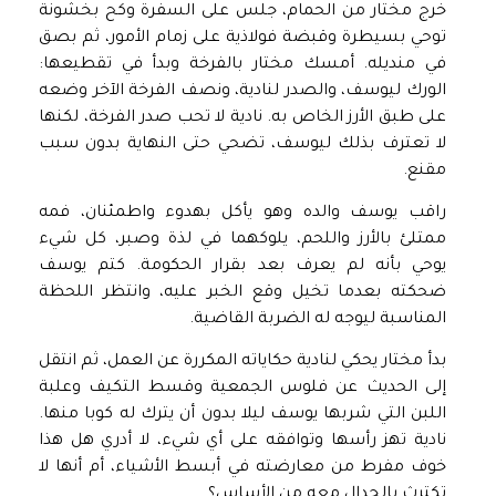
خرج مختار من الحمام، جلس على السفرة وكح بخشونة
توحي بسيطرة وقبضة فولاذية على زمام الأمور، ثم بصق
في منديله. أمسك مختار بالفرخة وبدأ في تقطيعها:
الورك ليوسف، والصدر لنادية، ونصف الفرخة الآخر وضعه
على طبق الأرز الخاص به. نادية لا تحب صدر الفرخة، لكنها
لا تعترف بذلك ليوسف، تضحي حتى النهاية بدون سبب
مقنع.
راقب يوسف والده وهو يأكل بهدوء واطمئنان، فمه
ممتلئ بالأرز واللحم، يلوكهما في لذة وصبر، كل شيء
يوحي بأنه لم يعرف بعد بقرار الحكومة. كتم يوسف
ضحكته بعدما تخيل وقع الخبر عليه، وانتظر اللحظة
المناسبة ليوجه له الضربة القاضية.
بدأ مختار يحكي لنادية حكاياته المكررة عن العمل، ثم انتقل
إلى الحديث عن فلوس الجمعية وقسط التكيف وعلبة
اللبن التي شربها يوسف ليلا بدون أن يترك له كوبا منها.
نادية تهز رأسها وتوافقه على أي شيء، لا أدري هل هذا
خوف مفرط من معارضته في أبسط الأشياء، أم أنها لا
تكترث بالجدال معه من الأساس؟