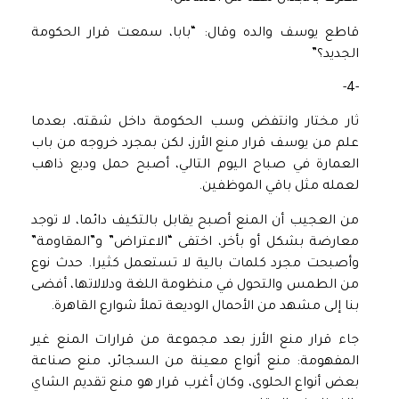
قاطع يوسف والده وقال: “بابا، سمعت قرار الحكومة
الجديد؟”
-4-
ثار مختار وانتفض وسب الحكومة داخل شقته، بعدما
علم من يوسف قرار منع الأرز، لكن بمجرد خروجه من باب
العمارة في صباح اليوم التالي، أصبح حمل وديع ذاهب
لعمله مثل باقي الموظفين.
من العجيب أن المنع أصبح يقابل بالتكيف دائما، لا توجد
معارضة بشكل أو بأخر، اختفى “الاعتراض” و”المقاومة”
وأصبحت مجرد كلمات بالية لا تستعمل كثيرا. حدث نوع
من الطمس والتحول في منظومة اللغة ودلالاتها، أفضى
بنا إلى مشهد من الأحمال الوديعة تملأ شوارع القاهرة.
جاء قرار منع الأرز بعد مجموعة من قرارات المنع غير
المفهومة: منع أنواع معينة من السجائر، منع صناعة
بعض أنواع الحلوى، وكان أغرب قرار هو منع تقديم الشاي