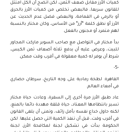
كميات الأرز مقابل ضعف الثمن، لكن اتضح أن الكل امتثل
للقانون سريعا، فالبعض تخلص من كميات الأرز بالحرق
أو بالرمي في القمامة، والبعض فضل عدم الحديث عن
الأرز أو نطق كلمة “أرز” من الأساس، وكان مختار بالنسبة
لهم متمرد أو مجنون بالفعل.
بدأ مختار في التواصل مع صاحب السوبر ماركت المجاور
للبيت، وعرض عليه أن يدفع ثلاثة أضعاف ثمن الكيس،
شرط أن يوفر له كمية معقولة في أقرب وقت ممكن.
-5-
القاهرة: لطخة رمادية على وجه التاريخ، سرطان حضاري
في أمعاء العالم.
عاد طبق الأرز مرة أخرى إلى السفرة، وعادت حياة مختار
تسير بانتظامها المعتاد، حياة قلقة مهددة دائما بالمنع،
لكنه حاول خداع نفسه بأمل زائف، وتمنى أن يلغى القانون
في أقرب وقت، قبل أن تنفذ الكمية التي حصل عليها. لكن
الحكومة بدأت في تشكيل لجنة لمكافحة الأرز، لجنة