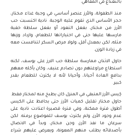
بالنعناع في المقاهي.
منذ الطفولة، والأرز عنصر أساسي في وجبة غذاء مختار،
حجر الأساس الذي تقوم عليه الوجبة. نادية اكتسبت حب
الأرز من مختار، بفعل التعود أو بفعل سلطة خفية
مارسها عليها حتى في اختياراتها للطعام، وازداد وزنها
مثله، لكن بمعدل أقل، ولولا مرض السكر لتنافست معه
في زيادة الوزن.
حاول الاثنان ممارسة سلطة حب الارز على يوسف، لكنه
استطاع مراوغتهم دون تصادم عنيف، وكان يأكله معهم
بدافع العادة أحيانا، وأحيانا لأنه لا يكترث للطعام بقدر
كبير.
كِيس الأرز المتبقي في المنزل كان يطبخ منه لمختار فقط.
حاول مختار تقليل كميات الأرز حتى يحافظ على الكيس
أطول فترة ممكنة، وفي فترة قصيرة اعتادت نادية على
عدم وجود الأرز، ولم يكترث يوسف للموضوع برمته. لكن
سرعان ما نفذ الأرز، وجن مختار، وبدأ في الاتصال
بأصدقائه يطلب منهم المعونة، ويعرض عليهم شراء