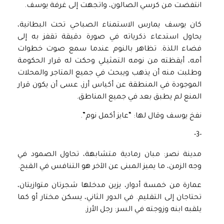
انتفضت من كرسي الصالون، واتجهت إلى غرفة يوسف.
كان يوسف يمارس الاستمناء الصباحي تحت البطانية،
يحاول استدعاء ذكرياته في صورة دقيقة تقفز به إلى
فضاء اللذة. تظاهر بالنوم عندما سمع صوت خطوات
أمه، أيقظته من نومه التمثيلي وحكت له قرار الحكومة
وطلبت منه أن يذهب ويبحث في جميع المتاجر والمحلات
الموجودة في المنطقة عن أكياس أرز، عسى أن يكون قرار
المنع لم يطبق بعد في جميع المناطق.
نفخ يوسف وقال لها: “عايز أكمل نوم”.
-3-
مدينة نصر: مبان رمادية متشابهة، تحاول الصمود في
وجه الزمن، ما يميز المبنى عن الآخر هو التنافس في القبح.
عمارة من خمسة أدوار، يزين مدخلها شجرتان متوازيتان،
تحتاجان إلى التقليم. في الدور الثاني، يسكن مختار أو كما
يلقبه ابنه وزوجته في السر: رجل الأرز.