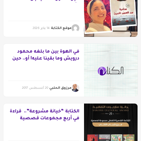
“أسطورة شخصية”
موقع الكتابة
14 يناير 2026
في الهوة بين ما بلغه محمود
درويش وما بقينا عليه! أو.. حين
“يغتال” الجمهور شاعره
مرزوق الحلبي
20 أغسطس 2017
الكتابة “خيانة مشروعة”.. قراءة
في أربع مجموعات قصصية