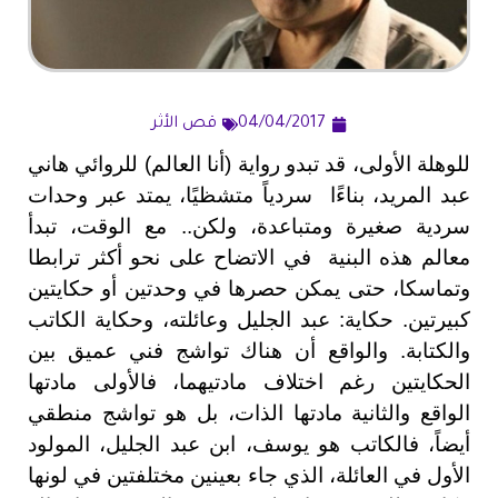
04/04/2017
قص الأثر
للوهلة الأولى، قد تبدو رواية (أنا العالم) للروائي هاني
عبد المريد، بناءًا سردياً متشظيًا، يمتد عبر وحدات
سردية صغيرة ومتباعدة، ولكن.. مع الوقت، تبدأ
معالم هذه البنية في الاتضاح على نحو أكثر ترابطا
وتماسكا، حتى يمكن حصرها في وحدتين أو حكايتين
كبيرتين. حكاية: عبد الجليل وعائلته، وحكاية الكاتب
والكتابة. والواقع أن هناك تواشج فني عميق بين
الحكايتين رغم اختلاف مادتيهما، فالأولى مادتها
الواقع والثانية مادتها الذات، بل هو تواشج منطقي
أيضاً، فالكاتب هو يوسف، ابن عبد الجليل، المولود
الأول في العائلة، الذي جاء بعينين مختلفتين في لونها