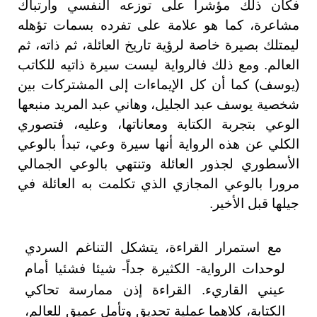
فكان ذلك مؤشرا على توزعه النفسي وارتباك
مشاعرة، كما هو علامة على تفرده بسمات تؤهله
ليمتلك بصيرة خاصة لرؤية تاريخ العائلة، ثم ذاته، ثم
العالم. ومع ذلك فالرواية ليست سيرة ذاتيه للكاتب
(يوسف) كما أن كل الإيماءات إلى المشتركات بين
شخصية يوسف عبد الجليل، وهاني عبد المريد منبعها
الوعي بتجربة الكتابة ومعاناتها، وعليه، فتصوري
الكلي عن هذه الرواية أنها سيرة وعي، تبدأ بالوعي
الأسطوري لجذور العائلة وتنتهي بالوعي الجمالي
مرورا بالوعي المجازي الذي تكلمت به العائلة في
جيلها قبل الأخير.
مع استمرار القراءة، يتشكل التناغم السردي
لوحدات الرواية- الكثيرة جداً- شيئا فشئيا أمام
عيني القاريء. القراءة إذن ممارسة تحاكي
الكتابة، كلاهما عملية تحديق وتأمل عميق للعالم،