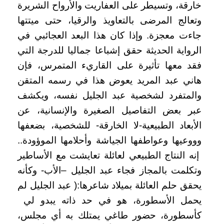
خارقة، وتسيطر على العفاريت والأرواح الشريرة
وتعالج المرضى بالتعاويذ والرقيا، حتى ميتتها
جاءت معجزة. وإذا كان هذا البعد العجائبي في
الرواية الحديثة حقق إشباعا جماليا للدرجة التي
فقد معها تأثيرة على القاريء المتمرس، فإن
هاني عبد المريد يعوض هذا في رسمه المتقن
والمتفرد لشخصية عبد الجليل نفسه، ويكشف
عبر بعض التفاصيل الصغيرة والإنسانية، عن
الأبعاد الطبيعية-لا الخارقة- للشخصية، بضعفها
وووعيها وعواطفها الجياشة وأحلامها الموؤودة..
إنه النتاج الطبيعي لعائلة تعايشت مع الأساطير
وتكلمت بالمجاز فجاء عبد الجليل –الأب- وكأنه
يحقق حلم العائلة بميلاد شاعرها:( عبد الجليل لم
يحمل الأسطورة، هو في حد ذاته يبدو لي
كأسطورة، حضور طاغي يمتلك به أي مجلس،