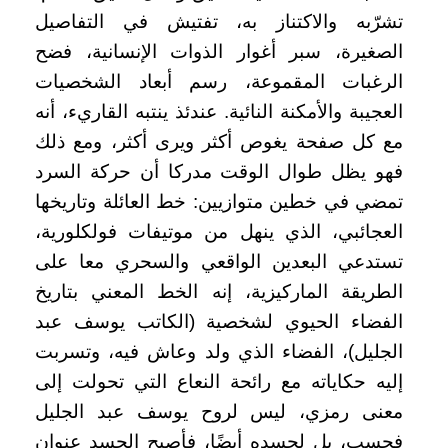
تشرّبه والاكتناز به، تفتيش في التفاصيل
الصغيرة، سبر أغوار الذوات الإنسانية، فضح
الرغبات المقموعة، رسم أبعاد الشخصيات
العجيبة والأمكنة النائية. عندئذ ينتبه القاريء، أنه
مع كل صفحة يغوص أكثر ويرى أكثر، ومع ذلك
فهو يظل طوال الوقت مدركا أن حركة السرد
تمضي في خطين متوازيين: خط العائلة وتاريخها
العجائبي، الذي ينهل من موتيفات فولكلورية،
تستدعي البعدين الواقعي والسحري معا على
الطريقة الماركيزية، إنه الخط المعني بتاريخ
الفضاء الحيوي لشخصية (الكاتب يوسف عبد
الجليل)، الفضاء الذي ولد وعاش فيه، وتسربت
إليه حكاياته مع رائحة النعاع التي تحولت إلى
معنى رمزي، ليس لروح يوسف عبد الجليل
فحسب، بل لجسده أيضًا، فأصبح الجسد عنوان