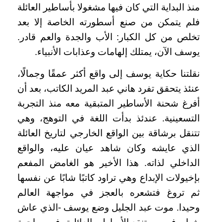
منذ البداية التي كان فيها مشغولا بأساطير العائلة
فلم يتمكن من صنع أسطورته الخاصة إلا بعد
تخلص من كل الكبار: الأب والجدة والعم قادر.
يوسف الآن، يمتلك إلهامات وعذابات الأنبياء.
نقلتنا حكاية يوسف إلى واقع أكثر عمقًا وجمالًا،
عنئذ يتحقق تفرد هاني عبد المريد الكاتب، بعد أن
أفرغ شحنة الأساطير المتبقية معه منذ التجربة
التسعينية. عندئذ بدأت اللغة في التوهج، وهي
تتنقل برشاقة بين الواقع الخارجي لتاريخ العائلة
الذي عايشه وكان شاهد عيان عليه، والواقع
الداخلي لذاته. هذا الأخير هو الغامض المفعم
بإخيولات الإبداع وهي تراود كاتبًا شابًا عن نفسها
ثم تروغ فتشعره بالعجز في مواجهة العالم
وحيدا. موت عبد الجليل وضع يوسف -الذي عاش