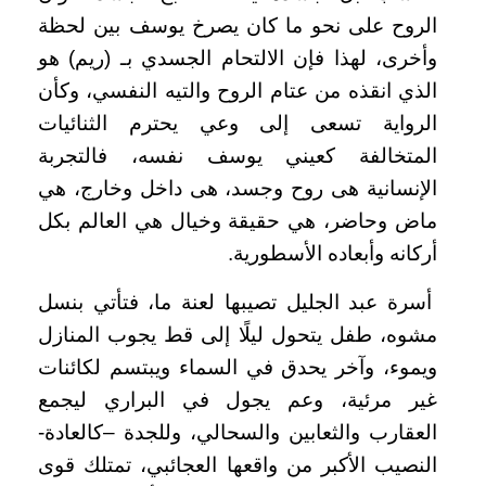
الروح على نحو ما كان يصرخ يوسف بين لحظة
وأخرى، لهذا فإن الالتحام الجسدي بـ (ريم) هو
الذي انقذه من عتام الروح والتيه النفسي، وكأن
الرواية تسعى إلى وعي يحترم الثنائيات
المتخالفة كعيني يوسف نفسه، فالتجربة
الإنسانية هى روح وجسد، هى داخل وخارج، هي
ماض وحاضر، هي حقيقة وخيال هي العالم بكل
أركانه وأبعاده الأسطورية.
أسرة عبد الجليل تصيبها لعنة ما، فتأتي بنسل
مشوه، طفل يتحول ليلًا إلى قط يجوب المنازل
ويموء، وآخر يحدق في السماء ويبتسم لكائنات
غير مرئية، وعم يجول في البراري ليجمع
العقارب والثعابين والسحالي، وللجدة –كالعادة-
النصيب الأكبر من واقعها العجائبي، تمتلك قوى