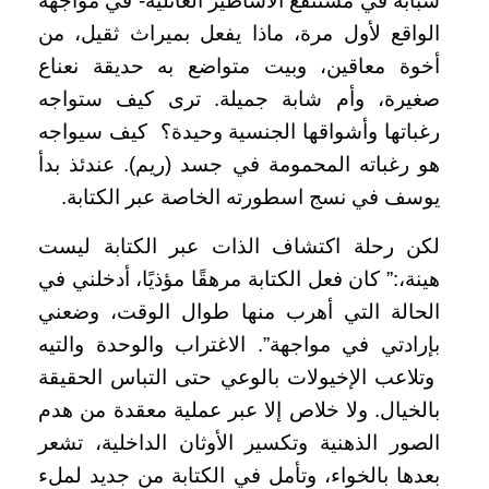
شبابه في مستنقع الأساطير العائلية- في مواجهة
الواقع لأول مرة، ماذا يفعل بميراث ثقيل، من
أخوة معاقين، وبيت متواضع به حديقة نعناع
صغيرة، وأم شابة جميلة. ترى كيف ستواجه
رغباتها وأشواقها الجنسية وحيدة؟ كيف سيواجه
هو رغباته المحمومة في جسد (ريم). عندئذ بدأ
يوسف في نسج اسطورته الخاصة عبر الكتابة.
لكن رحلة اكتشاف الذات عبر الكتابة ليست
هينة،:” كان فعل الكتابة مرهقًا مؤذيًا، أدخلني في
الحالة التي أهرب منها طوال الوقت، وضعني
بإرادتي في مواجهة”. الاغتراب والوحدة والتيه
وتلاعب الإخيولات بالوعي حتى التباس الحقيقة
بالخيال. ولا خلاص إلا عبر عملية معقدة من هدم
الصور الذهنية وتكسير الأوثان الداخلية، تشعر
بعدها بالخواء، وتأمل في الكتابة من جديد لملء