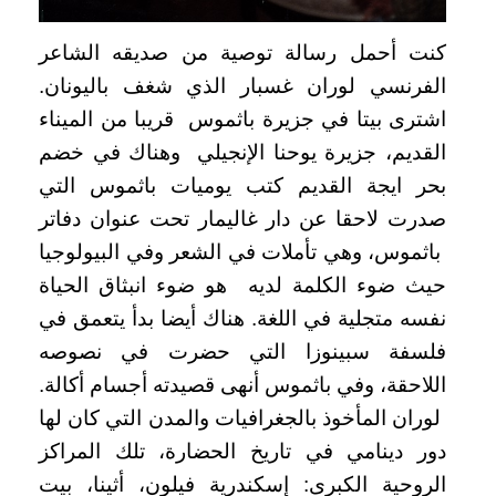
كنت أحمل رسالة توصية من صديقه الشاعر
الفرنسي لوران غسبار الذي شغف باليونان.
اشترى بيتا في جزيرة باثموس قريبا من الميناء
القديم، جزيرة يوحنا الإنجيلي وهناك في خضم
بحر ايجة القديم كتب يوميات باثموس التي
صدرت لاحقا عن دار غاليمار تحت عنوان دفاتر
باثموس، وهي تأملات في الشعر وفي البيولوجيا
حيث ضوء الكلمة لديه هو ضوء انبثاق الحياة
نفسه متجلية في اللغة. هناك أيضا بدأ يتعمق في
فلسفة سبينوزا التي حضرت في نصوصه
اللاحقة، وفي باثموس أنهى قصيدته أجسام أكالة.
لوران المأخوذ بالجغرافيات والمدن التي كان لها
دور دينامي في تاريخ الحضارة، تلك المراكز
الروحية الكبرى: إسكندرية فيلون، أثينا، بيت