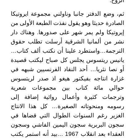
الروح.
ثم، وضع الدفتر جانبا وناولني مجموعة ايروتيكا
الصادرة حديثا وهو يقول نفذت الطبعة الأولى من
إيروتيكا ولم يمر شهر على صدورها. وهناك دار
نشر من ألمانيا الشرقية أرسلت تطلب حقوق
الترجمة…واستطرد علينا أن نكتب ألف كتاب…
يانيس ريتسوس يجلس كل صباح ليكتب قصيدة
أو نصا نثريا… أحد النقاد الفرنسيين شبهه في
غزارة انتاجه بفيكتور هيغو اذ صدر لريتسوس
حوالي مائة كتاب بين مجموعات شعرية
وترجمات كثيرة وأعمال روائية إضافة إلى
رسومه ومنحوتاته الصغيرة… كل هذا الانتاج
الغزير رغم السنوات الطوال التي قضاها في
سجون البربرية سجون اليمين الفاشي وسجون
العقداء بعد انقلاب 1967 …بيد أنه استمر يكتب