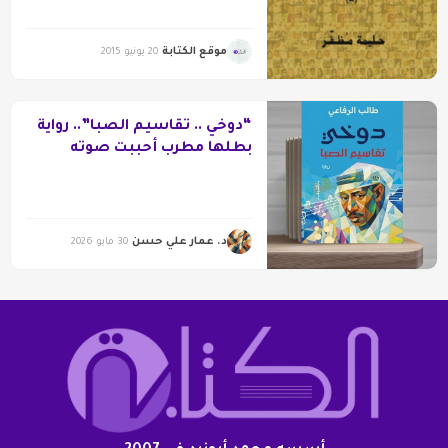
موقع الكتابة
20 يونيو 2015
“دوخي .. تقاسيم الصبا”.. رواية
بطلها مطرب أحببت صوته
الحزين
د. عمار علي حسن
30 مايو 2026