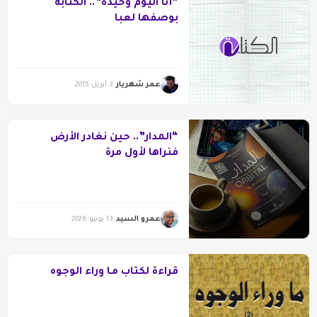
“أنا اليوم وحيدة”.. الكتابة
بوصفها لعبا
عمر شهريار
3 أبريل 2015
“المدار”.. حين نغادر الأرض
فنراها لأول مرة
عمرو السيد
13 يونيو 2026
قراءة لكتاب مـا وراء الوجوه