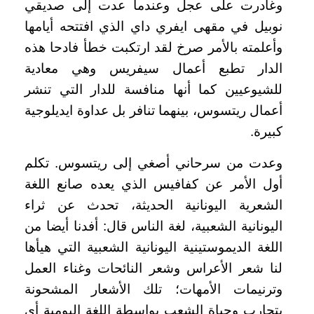
وغادرت على عجل وعندما عدت إلى صديقي
نوبيل في مقهى ايفري داي الذي افتتحه أيامها
وأعلمته بالأمر صرخ لقد ارتكبت خطأ فادحا هذه
الدار تطبع أعمال سيفريس وهي معادية
للشيوعيين كما أنها منافسة للدار التي تنشر
أعمال ريتسوس، بينهما تنافر بل عداوة ايديلوجية
كبيرة.
وعدت من سرحاني أصغي إلى ريتسوس. تكلم
أول الأمر عن كفافيس الذي يعده صانع اللغة
الشعرية اليونانية الحديثة، تحدث عن ثراء
اليونانية الشعبية، لغة الناس قال: أفدنا أيضا من
اللغة الديموستينية اليونانية الشعبية التي هيأها
لنا شعر الأعراس وشعر النائحات وغناء العمل
وترنيمات الأمهات؛ تلك الأشعار المشحونة
بتجارب وحياة الشعب بواسطة اللغة اليومية أي