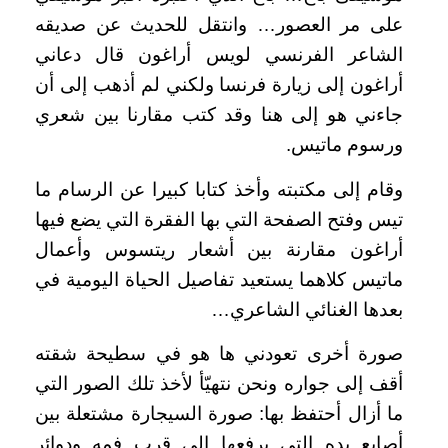
على مر العصور… وانتقل للحديث عن صديقه
الشاعر الفرنسي لويس أراغون قال دعاني
أراغون إلى زيارة فرنسا ولكني لم أذهب إلى أن
جاءني هو إلى هنا وقد كتب مقارنا بين شعري
ورسوم ماتيس.
وقام إلى مكتبته وأخذ كتابا كبيرا عن الرسام ما
تيس وفتح الصفحة التي بها الفقرة التي يضع فيها
أراغون مقارنة بين أشعار ريتسوس وأعمال
ماتيس كلاهما يستعيد تفاصيل الحياة اليومية في
بعدها الغنائي الشاعري…
صورة أخرى تعودني ها هو في سطيحة شقته
أقف إلى جواره ونحن نتهيّأ لأخذ تلك الصور التي
ما أزال أحتفظ بها: صورة السيجارة مشتعلة بين
أصابع يده التي يرفعها إلى قرب فمه ودوائر