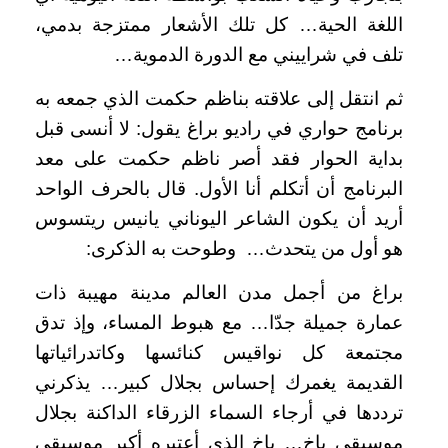
اللغة الحية… كل تلك الأشعار ممتزجة بدمي،
تلف في شراييني مع الدورة الدموية…
ثم انتقل إلى علاقته بناظم حكمت الذي جمعه به
برنامج حواري في راديو براغ يقول: لا أنسى قبل
بداية الحوار فقد أصر ناظم حكمت على معد
البرنامج أن أتكلم أنا الأول. قال بالحرف الواحد
أريد أن يكون الشاعر اليوناني يانيس ريتسوس
هو أول من يتحدث… وطوحت به الذكرى:
براغ من أجمل مدن العالم مدينة مهيبة ذات
عمارة جميلة جدّا… مع هبوط المساء، وإذ تدق
مجتمعة كل نواقيس كنائسها وكاتدرائياتها
القديمة يغمرك إحساس بجلال كبير… يذكرني
ترددها في أرجاء السماء الزرقاء الداكنة بجلال
موسيقى باخ… باخ الذي أعتبره أكبر موسيقي