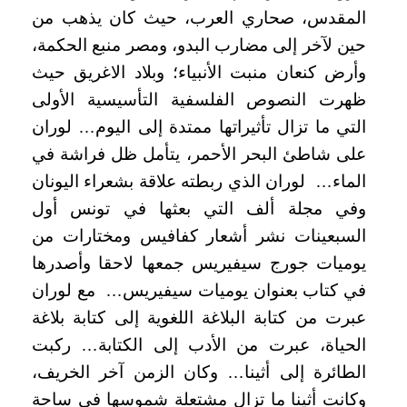
المقدس، صحاري العرب، حيث كان يذهب من
حين لآخر إلى مضارب البدو، ومصر منبع الحكمة،
وأرض كنعان منبت الأنبياء؛ وبلاد الاغريق حيث
ظهرت النصوص الفلسفية التأسيسية الأولى
التي ما تزال تأثيراتها ممتدة إلى اليوم… لوران
على شاطئ البحر الأحمر، يتأمل ظل فراشة في
الماء… لوران الذي ربطته علاقة بشعراء اليونان
وفي مجلة ألف التي بعثها في تونس أول
السبعينات نشر أشعار كفافيس ومختارات من
يوميات جورج سيفيريس جمعها لاحقا وأصدرها
في كتاب بعنوان يوميات سيفيريس… مع لوران
عبرت من كتابة البلاغة اللغوية إلى كتابة بلاغة
الحياة، عبرت من الأدب إلى الكتابة… ركبت
الطائرة إلى أثينا… وكان الزمن آخر الخريف،
وكانت أثينا ما تزال مشتعلة شموسها في ساحة