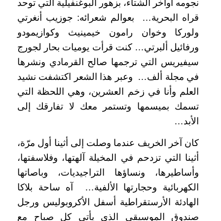
نجومه أواخر الشتاء، بزهور البوغنفيلية التي توحد
قراه البحرية… بعوالم شعرائه: جوزيب أنغرتي
ولوركا وخوان رامون خيمينيث وكوازيمودو
ورفائيل ألبرتي… كنت قرأت يوميات بحار لجورج
سيفيريس التي ترجمها صالح القرمادي ونشرها
في مجلة ألف… وعبر هذا الشعر اكتشفت نشيد
العلم وأنا في زخم العشرين، وهي اللحظة التي
تسمك بميسمها وتستمر معك لا تفارقك إلى
الأبد…
كان آخر الخريف عندما وصلت إلى أثينا أول مرّة،
أثينا التي تزدحم في المخيلة آلهتها، وفلاسفتها،
وأساطيرها، ونساؤها التراجيديات، وباصاتها
الكهربائية وحجارتها الألفية… آه ساحة بلاكا
الهادئة الأرستقراطية أسفل الأكروبوليس ورجل
صندوق الموسيقى الذي يأتي كل صباح مع