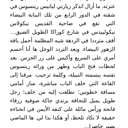
عنزته. ما أزال اتذكر زيارتي ليانيس ريتسوس في
شقته في الدور الرابع من تلك البناية البيضاء
التي تقع في ضاحية القديس نيكولاس
نيكولييدس في شارع كوراكا الطويل الضيق…
أقف مترددا في الردهة شبه المظلمة أحمل باقة
الزهور البيضاء. وبعد التردد الوجل ها أنا أحسم
أمري على السريع وأكبس على زر الجرس. بعد
لحظات فتح الباب وظهر من ورائه ريتسوس
نفسه ببسمته النبيلة، وكلمة ترحيب. مرقنا إلى
القاعة التي خلف الباب مباشرة، سار أمامي
مسافة خطوتين؛ تطلعت إليه من خلف؛ رجل
طويل يميل للنحافة يرتدي جاكة صوفية زرقاء
فاتحة ورأس مائلة على كتفه الأيمن في انحناءة
خفيفة لا تكاد تلحظ، أو هكذا بدا لي. ها الماضي
يصير حاضرا…