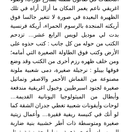
اغريقي ناعم يغمر المكان ما أزال أراه في تلك
الظهيرة البعيدة في صورة لا تتغير جالسا فوق
أريكته المنجدة بالرسوم الحمراء، أريكة فرنسية
بدت لي موديل لويس الرابع عشر… تزدحم
الكتب من حوله من كل جانب : كتب حذوه على
الأرض وكتب فوق الطاولة الصغيرة التي أمامه؛
ومن خلف ظهره رزم أخرى من الكتب وقد وضع
فوقها بيبلو : نرجيلة صغيرة، دمى شعبية ملونة
مصنوعة من القماش الأحمر والاصفر وتماثيل
صغيرة لجنود اسبرطيين وخيول اغريقية مندفعة
وأبطال من الميثولوجيا اليونانية القديمة…
لوحات وأيقونات شعبية تغطي جدران الشقة كما
لو أنك في كنيسة ريفية فقيرة… وأعمال زيتية
صغيرة ومتوسطة ذات أطر خشبية بنية ضاربة
إلى سواد وأخرى ذهبية منها لوحة زيتية تمثل