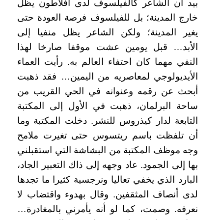
بيد أن الشاعر كالفيلسوف لدى أفلاطون يظل
خارج المدينة؛ بل للفيلسوف فرصة العودة حتى
يغير المدينة؛ ولكن الشاعر يظل منفيا إلى
الأبد… قبل يومين عشت موقفا صارخا لهذا
النفي مهما كان احتفاء العالم به. رأيت العماء
الأيديولوجي لمعاصريه من اليمين… فقد ذهبت
أبحث عن رقمه وعنوانه في الحي القريب من
ساحة البرلمان، ذهبت في الأول إلى المكتبة
التابعة لدار كيذروس للنشر. دخلت المكتبة وما
أن تلفظت باسم ريتسوس حتى تغيرت ملامح
وجه موظف المكتبة من البشاشة التي استقبلني
بها إلى الجمود. عاد وجهه إلى ذاك التعبير الجاد،
البارد الذي يخفي تعاليا ونرجسية كثيرا ما تجدها
لدى أنصاف المثقفين. وقال بهدوء واقتضاب لا
نعرفه. وصمت، كما لو أنه يأمرني بالمغادرة…