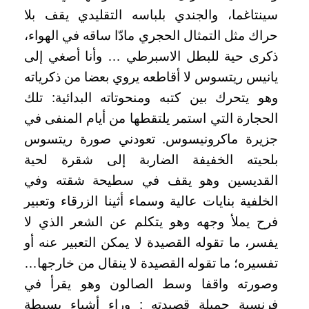
سينتاغما، والجندي بلباسه التقليدي يقف بلا
حراك مثل التمثال الحجري مادّا ساقه في الهواء،
ذكرى حية للبطل الاسبرطي … وأنا أصغي إلى
يانيس ريتسوس لا أقاطعه يروي بعضا من ذكرياته
وهو يتحرك بين كتبه ومنحوتاته البدائية: تلك
الحجارة التي استمر يلتقطها من أيام المنفى في
جزيرة ماكرونيسوس. تعودني صورة ريتسوس
بلحيته الخفيفة الضاربة إلى شقرة لحية
القديسين وهو يقف في سطيحة شقته وفي
الخلفية بنايات عالية وسماء أثينا الزرقاء وتعبير
فرح يملأ وجهه وهو يتكلم عن الشعر الذي لا
يفسر، ما تقوله القصيدة لا يمكن التعبير عنه أو
تفسيره؛ ما تقوله القصيدة لا ينقال من خارجها…
وصورته واقفا وسط الصالون وهو يقرأ في
فرنسية جميلة قصيدته : وراء أشياء بسيطة