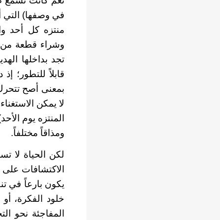
نعم كانت تسمع صر
في وصفها) التي أخ
منتزه كل أحد وا
وشراء قطعة من ا
تجد بداخلها الهدي
قابلاً للتطور؛ إ
بمعنى أصح تتحرك
لا يمكن الاستغنا
المنتزه يوم الأحد) 
ومذاقاً مختلفاً.
لكن الحياة لا تس
الاكتشافات على ن
يكون بارعاً في تن
خلود الفكرة، أو 
المفاجئة نحو الت