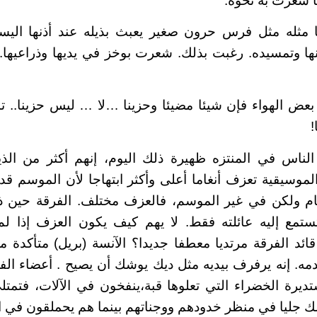
ا شعرت به نحوه.
 مثله مثل فرس حرون صغير يعبث بذيله عند أذنها اليس
 وتمسيده. رغبت بذلك. شعرت بوخز في يديها وذراعيها
ض الهواء فإن شيئا مضيئا وحزينا …لا … ليس حزينا.. تم
لناس في المنتزه ظهيرة ذلك اليوم، إنهم أكثر من الذين
لموسيقية تعزف أنغاما أعلى وأكثر ابتهاجا لأن الموسم قد 
ام ولكن في غير الموسم، فالعزف مختلف. الفرقة حين ذ
ع إليه عائلته فقط. لا يهم كيف يكون العزف إذا لم
ئد الفرقة مرتديا معطفا جديدا؟ الآنسة (بريل) متأكدة من 
مه. إنه يرفرف بيديه مثل ديك يوشك أن يصيح . أعضاء ال
ديرة الخضراء التي تعلوها قبة،ينفخون في الآلات، فتمتل
 جليا في منظر خدودهم ووجناتهم بينما هم يحملقون في الن