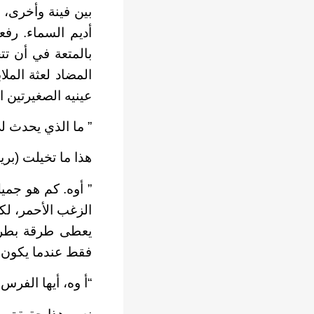
بين فينة وأخرى، 
أديم السماء. رف
بالمتعة في أن ت
المضاد لعثة المل
عينيه الصغيرتين ال
” ما الذي يحدث ل
هذا ما تخيلت (بري
” أوه. كم هو جميل
الزغب الأحمر، لكن
يعطى طرقة بطريق
فقط عندما يكون 
“أ وه، أيها الفرس