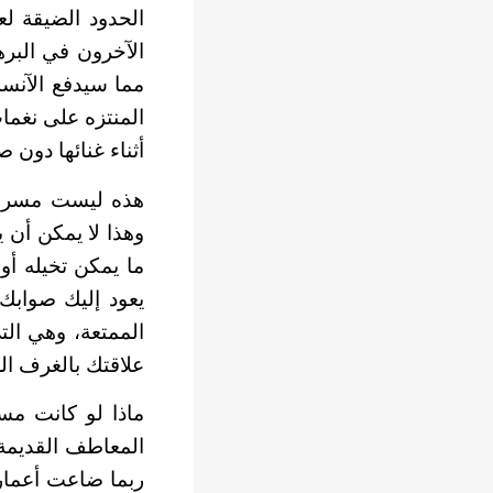
الحدود الضيقة لع
الآخرون في البره
مما سيدفع الآنسة 
المنتزه على نغمات
أثناء غنائها دون
هذه ليست مسرحية
وهذا لا يمكن أن ي
ما يمكن تخيله أو 
يعود إليك صوابك 
الممتعة، وهي الت
علاقتك بالغرف الص
ماذا لو كانت مسر
المعاطف القديمة؟ 
ربما ضاعت أعمارنا