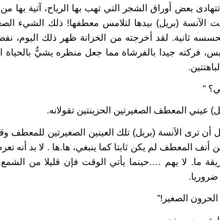
تتهادى بعض أوراق الشجر التي تهب بها الرياح، آتية بها م
عت الآنسة (بريل) بيدها لتلامس معطفها! ذلك الشيء الص
تحسسه ثانية. لقد أخرجته من الخزانة ظهر ذلك اليوم، ن
ابس، فركته جيدا بالفرشاة مما جعل منظره يشيُّ بالحياة ا
باهتتين.
ي؟ ”
ل) عيني المعطف الصغيرتين الحزينتين تقولانه.
 أن ترى الآنسة (بريل) تلك العينين الصغيرتين للمعطف وقد
 أنف المعطف لم يكن ثابتا كما ينبغي، ها.ها . لا بد أنه ت
ة ما. لا يهم ….حينما يأتي الوقت فإن قليلا من الشمع 
ضروريا.
 الحرون الصغير!”