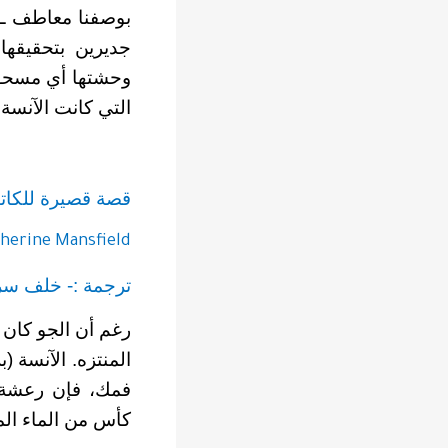
بوصفنا معاطف ـ وم
جديرين بتحقيقها
وحشتها أي مسحوق 
التي كانت الآنسة 
قصة قصيرة للكاتبة
therine Mansfield
ترجمة :- خلف س
رغم أن الجو كان 
المنتزه. الآنسة (
فمك، فإن رعشة ت
كأس من الماء الم