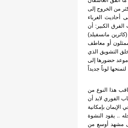
ما اتفق العاشقان
كثر من الخروج إلى
ى أحاديث الغرباء
لفرق الكبير: أن
(كاثرين مانسفيلد)
 ممثلون أو معاطف
لق التشويق الذي
ن موعد حضورها إلى
تمنحها لوناً جديداً
عاقب هذا النوع من
ب الفوري لابد أن
ي الإيمان بإمكانية
له .. يقود النشوة
إلى مشهد أوسع من