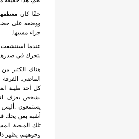
نعم، هذا حقيقة م
حقّا كان معطفها
ووضعه على حضنها
جراء مشيها.
عندما استنشقت بع
يتحرك في صدرها!
هناك الكثير من ا
الماضي. الفرقة ا
كل أحد طيلة الع
بشخص يعزف لتستم
يستمعون .أليس قا
أشبه بمن يحك قد
تلك المنصة المست
وجوههم، يظهر ذلك