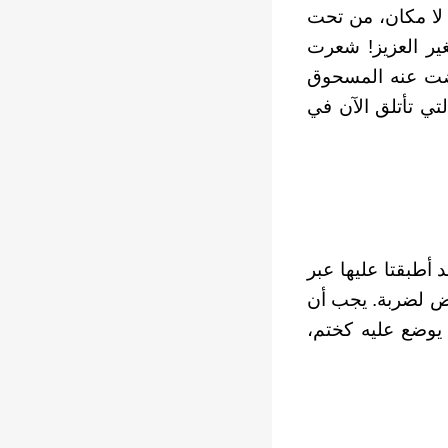
ن لا مكان، من تحت
غير العزيز! شعرت
فضت عنه المسحوق
لتي تأتلق الآن في
 أطبقتا عليها عبر
عرض لضربة. يجب أن
يوضع عليه كختم،