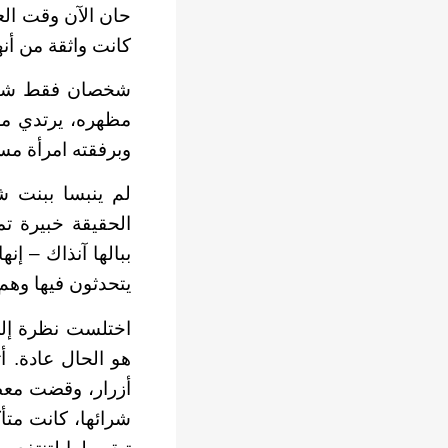
حان الآن وقت الع
كانت واثقة من أن
شخصان فقط شارك
مظهره، يرتدي مع
وبرفقته امرأة مس
لم ينبسا ببنت ش
الحقيقة خبيرة تم
ببالها آنذاك – إن
يتحدثون فيها وهم
اختلست نظرة إلى 
هو الحال عادة. أ
أزرار، وقضت معظ
شرائها، كانت متأك