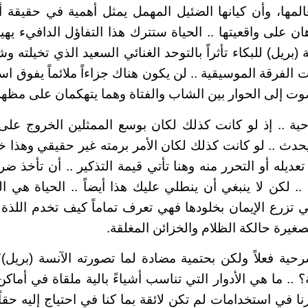
المها، وأن كيانها الضئيل المهمل يمثل أهمية في حقيقة أ
ان على واقعيتها .. الحياة ستترك هذا التفاؤل الدافيء يه
(بريل) للبكاء تأثراً بالتوحد الغنائي السعيد الذي تخيلته و
 الفرقة الموسيقية .. لن يكون هناك جزاءاً ملائماً يفوق است
 صوت إلى الحوار بين الشاب والفتاة وهما يتهكمان على مظهر
 .. إذ لو كانت كذلك لكان بوسع الممثلين الخروج على
حدث .. لو كانت كذلك لكان الأمر برمته غير حقيقي وهذا خطأ
تعديله أو التحرر منه وهنا تأتي قيمة التذكير .. أن تأخذ
.. لكن لا ينبغي أن ينطلي عليك هذا أيضاً .. الحياة هي ا
ي تزرع الإيمان بخلودها فهي تعرف تماماً كيف تخدم اللذة 
غيرة حالكة الظلام والخزائن المغلقة.
حية فعلاً ولكن بحتمية مضادة لما تصورته الآنسة (بريل)؟
.. ما هي الأدوار التي تناسب أشياءً بالية ملقاة في أماك
 في استخدامات لم تكن لائقة بما كنا في احتياج إليه حقاً ..