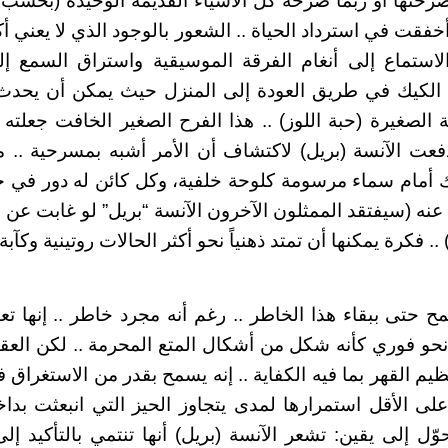
ختها أو ربما صرخة كل الأشياء القديمة الوحيدة (بحسب 
فقت في استرداد الحياة .. الشعور بالوجود الذي لا يعني أ
لاستماع إلى أنغام الفرقة الموسيقية واستراق السمع إل
لكيك في طريق العودة إلى المنزل حيث يمكن أن يحدث ا
ة الصغيرة (حبة اللوز) .. هذا الفرح الصغير الخافت جعلته 
ذ دفعت الآنسة (بريل) لاكتشاف أن الأمر أشبه بمسرحية ..
 أمام سماء مرسومة كلوحة خلفية، وكل كائن له دور في خ
ء عنه (سيفتقد الممثلون الآخرون الآنسة “بريل” لو غابت ع
.. فكرة يمكنها أن تمتد ذهنياً نحو أكثر الحالات روتينية وكآبة ل
مح حتى ببقاء هذا الخاطر .. رغم أنه مجرد خاطر .. إنها ت
حو فوري كأنه شكل من أشكال المتع المحرمة .. لكن العقا
ظيم القهر بما فيه الكفاية .. إنه يسمح بقدر من الاستغراق ف
على الأقل استمرارها لمدى يتجاوز الحيز التي انبعثت بداخ
حوّل إلى يقين: تشعر الآنسة (بريل) أنها تنتمي بالتأكيد 