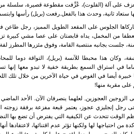
زف على آلة (الفلوت)، عُزِّفت مقطوعة قصيرة، سلسلة من 
ها ستعاد ثانية، وحدث هذا بالفعل.رفعت (بريل) رأسها وابتس
اها الجلوس على المقعد الطويل المميز، رجل طاعن في
طفا من المخمل، يداه قابضتان على عصا مشي كبيرة تزي
نة، جلست بجانبه منتصبة القامة، وفوق مئزرها المطرز لف
فة، وكان هذا محبطا للآنسة (بريل)، التواقة دوما للمح
اما في استراق السمع بطريقة خفية لا تبدو معها إنها ت
ها خبيرة أيضا في الغوص في حياة الآخرين من خلال تلك الل
 على مقربة منها!
الزوجين العجوزين, لعلهما ينصرفان الآن. الأحد الماضي 
تى رجل إنجليزي عجوز، يعتمر قبعة مفزعة برفقة زوجته ال
م الوقت تتحدث عن الكيفية التي يفترض أن تضع بها النظ
دة من احتياجها لها ولكنها تؤثر عدم اقتنائها، لاعتقادها أ