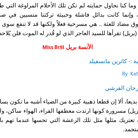
ا كنا نحاول حمايته لم تكن تلك الأحلام المراوغة التي طال
، وإنما كانت بدائل فاشلة وخبيثة تركتنا منسيين في صن
مضاد للعثة .. هي مسرحية فعلاً ولكنها قد لا تنفع سوى لأ
(بريل) تقرأها للسيد العاجز الذي لو قُدر له الموت فلن يُلاح
الآنسة بريل
Miss Brill
 :- كاثرين مانسفيلد
By: Ka
رحان القرشي
بديعا، ألا إن قطعا ذهبية كبيرة من الضياء أشبه ما تكون 
بريل) مسرورة كونها ارتدت معطفها الفراء، الهواء ساكن، و
عتريك مثلها مثل تلك الرعشة التي تحسها عندما تهم 
تجمد.