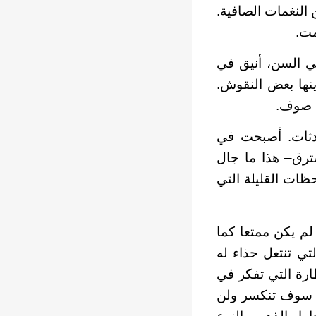
النغمات الصافية.
مت.
 السن، أنيق في
نها بعض النقوش.
ة صوف.
ادثات. أصبحت في
سترق– هذا ما جال
حظات القليلة التي
لم يكن ممتعا كما
تي تنتعل حذاء له
ارة التي تفكر في
نها سوف تنكسر ولن