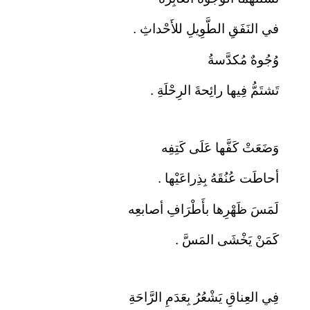
في النَفَقِ الطَّوِيلِ للأَحْداثِ .
وُجُوهٌ مُكدَّسةُ
تَشتَمُّ فِيها رائِحةَ الرِحْلَةِ .
وَضَعَتْ كَفَّها عَلَى كَتِفِه
أحاطَت عُنُقَهُ بِذِراعَيْها .
لَمَسَ ظَهْرِها بأَطْرَافِ أصابعِه
كَمَنْ يَخْشَى المَسَّ .
فِي العِناقِ يَشْعُرُ بِعَدَمِ الرَّاحَةِ