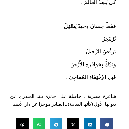
كَي يُنقِذَ العَالَمَ .
فَقَطْ حِصانٌ وحيدٌ يَصْهَلُ
يُزَمْجِرُ
يَرْفُضُ الرَّحيلَ
ويَدُكُّ بِحَوافِرهِ الأَرْضَ
قَبْلَ الاِخْتِفَاءِ المُفاجِئ .
ــــــــــــــــــــــــــــــــــــ
شاعرة مصرية ـ حاصلة على جائزة بلند الحيدري عن
ديوانها الأول (كأنها القيامة) ـ الصادر مؤخرًا عن دار الأدهم