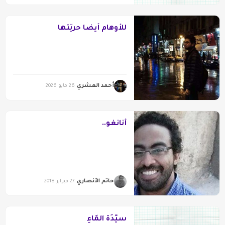
للأوهام أيضًا حريّتُها
أحمد العشري
26 مايو 2026
أنانغو..
حاتم الأنصاري
27 فبراير 2018
سيِّدَةُ المَاءِ