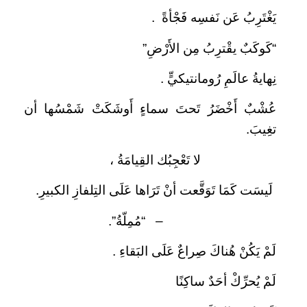
يَغْتَرِبُ عَن نَفسِه فَجْأةً .
“كَوكَبٌ يقْترِبُ مِن الأَرْضِ”
نِهايةُ عالَمِ رُومانتيكيٍّ .
عُشْبٌ أَخْضَرُ تَحتَ سماءٍ أَوشَكَتْ شَمْسُها أن
تغِيبَ.
لا تَعْجِبُك القِيامَةُ ،
لَيسَت كَمَا تَوَقَّعت أنْ تَرَاها عَلَى التِلفازِ الكبيرِ.
– “مُمِلّةُ”.
لَمْ يَكُنْ هُناكَ صِراعٌ عَلَى البَقاءِ .
لَمْ يُحرِّكْ أحَدٌ ساكِنًا