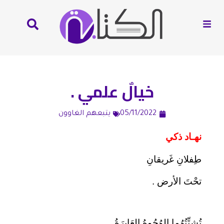
خيالٌ علمي .
05/11/2022
يتبعهم الغاوون
نهـاد ذكي
طِفلانِ غَريقانِ
تحْتَ الأرض .
تُشتِّتُهُما الوُجُوهُ العَابِرَةُ