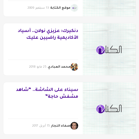
موقع الكتابة
13 سبتمبر 2009
دنكيرك: عزيزي نولان.. أسياد
الأكاديمية راضيين عليك
محمد العبادي
25 مايو 2018
سيناء على الشاشة.. “شاهد
مشفش حاجة”
صفاء النجار
15 أبريل 2017