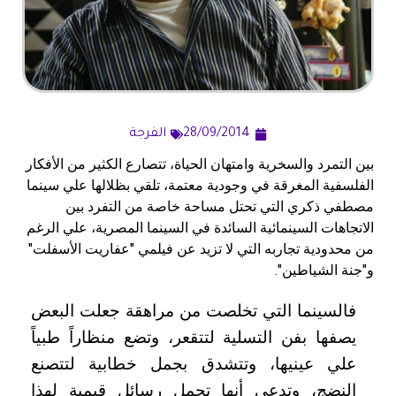
28/09/2014
الفرجة
بين التمرد والسخرية وامتهان الحياة، تتصارع الكثير من الأفكار
الفلسفية المغرقة في وجودية معتمة، تلقي بظلالها علي سينما
مصطفي ذكري التي تحتل مساحة خاصة من التفرد بين
الاتجاهات السينمائية السائدة في السينما المصرية، علي الرغم
من محدودية تجاربه التي لا تزيد عن فيلمي "عفاريت الأسفلت"
و"جنة الشياطين".
فالسينما التي تخلصت من مراهقة جعلت البعض
يصفها بفن التسلية لتتقعر، وتضع منظاراً طبياً
علي عينيها، وتتشدق بجمل خطابية لتتصنع
النضج، وتدعي أنها تحمل رسائل قيمية لهذا