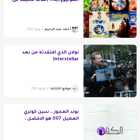
الهوليوودية!.. (نقاط مخيفة فى
أعمال لطيفة)
أحمد عبد الرحيم
1 يونيو 2022
نولان الذي افتقدته من بعد
Interstellar
موقع الكتابة
31 يوليو 2023
بوند العجوز .. سين كونري
العميل 007 هو الافضل .