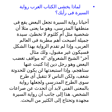
•
لماذا
يخشى
الكتاب
العرب
رواية
السيرة
فى
رأيك؟
أحيانا
رواية
السيرة
تجعل
البعض
يقع
فى
منطقها
المدرسى،
وهو
ما
يعنى
مثلا
أن
شخصية
مثل
أم
كلثوم
لا
تخطئ،
سيدة
جميلة
أصبحت
أهم
مطربة
فى
العالم
العربى،
وإذا
لم
تقدم
الرواية
بهذا
الشكل
فسيكون
غير
مقبول،
ولك
مثال
آخر
“
الشيخ
الشعرواى
”
له
مواقف
تغضب
البعض
وهو
رجل
دين
إذا
كتبت
عنها
ستاهجم،
وإذا
استبعدتها
لن
يكون
للحدوتة
شغف،
ولكن
الناس
لا
تتقبل
أى
طرح
سوى
الطرح
المدرسى
ولجعلها
رواية
بالمعنى
الفنى
لابد
أن
أتحدث
عن
صراعات
الشخص،
هذا
إلى
جانب
أن
رواية
السيرة
مجهدة
وتحتاج
إلى
الكثير
من
البحث
.