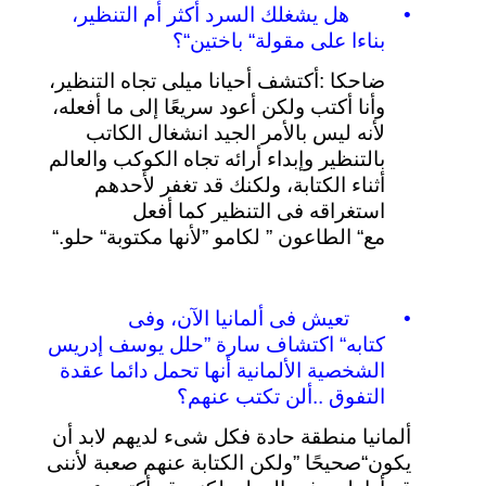
•
هل
يشغلك
السرد
أكثر
أم
التنظير،
بناءا
على
مقولة
“
باختين
“
؟
ضاحكا
:
أكتشف
أحيانا
ميلى
تجاه
التنظير،
وأنا
أكتب
ولكن
أعود
سريعًا
إلى
ما
أفعله،
لأنه
ليس
بالأمر
الجيد
انشغال
الكاتب
بالتنظير
وإبداء
أرائه
تجاه
الكوكب
والعالم
أثناء
الكتابة،
ولكنك
قد
تغفر
لأحدهم
استغراقه
فى
التنظير
كما
أفعل
مع
“
الطاعون
”
لكامو
”
لأنها
مكتوبة
“
حلو
“.
•
تعيش
فى
ألمانيا
الآن،
وفى
كتابه
“
اكتشاف
سارة
”
حلل
يوسف
إدريس
الشخصية
الألمانية
أنها
تحمل
دائما
عقدة
التفوق
..
ألن
تكتب
عنهم؟
ألمانيا
منطقة
حادة
فكل
شىء
لديهم
لابد
أن
يكون
“
صحيحًا
”
ولكن
الكتابة
عنهم
صعبة
لأننى