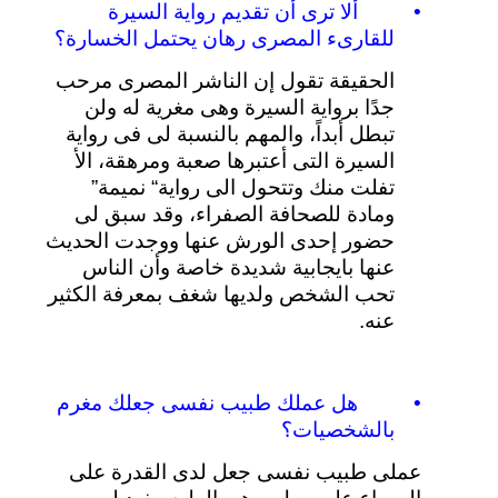
•
ألا
ترى
أن
تقديم
رواية
السيرة
للقارىء
المصرى
رهان
يحتمل
الخسارة؟
الحقيقة
تقول
إن
الناشر
المصرى
مرحب
جدًا
برواية
السيرة
وهى
مغرية
له
ولن
تبطل
أبداً،
والمهم
بالنسبة
لى
فى
رواية
السيرة
التى
أعتبرها
صعبة
ومرهقة،
الأ
تفلت
منك
وتتحول
الى
رواية
“
نميمة
”
ومادة
للصحافة
الصفراء،
وقد
سبق
لى
حضور
إحدى
الورش
عنها
ووجدت
الحديث
عنها
بايجابية
شديدة
خاصة
وأن
الناس
تحب
الشخص
ولديها
شغف
بمعرفة
الكثير
عنه
.
•
هل
عملك
طبيب
نفسى
جعلك
مغرم
بالشخصيات؟
عملى
طبيب
نفسى
جعل
لدى
القدرة
على