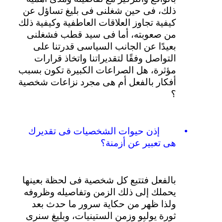
ذلك،
فى
حين
شغلنى
فى
بليغ
تساؤل
عن
كيفية
تجاوز
العلاقات
العاطفية
وكيفية
ذلك
من
صعوبته،
أما
فى
سيد
قطب
فشغلنى
بعيدًا
عن
الجانب
السياسى
قدرتنا
على
التواصل
وفقًا
لتقديراتنا
واتخاذ
قرارات
مؤثرة،
هل
الصراعات
الكبيرة
تكون
بسبب
أفكار
بالفعل
أم
هى
مجرد
نزاعات
شخصية
؟
•
إذن
حيوات
الشخصيات
فى
تقديرك
هى
تعبير
عن
أزمنة؟
بالفعل
فتتبع
كل
شخصية
فى
لحظة
بعينها
يحملك
إلى
ذلك
الزمن
وتفاصيله
وظروفه
ولذا
ظهر
من
حكاية
سرور
ما
حدث
بعد
ثورة
يوليو
وزمن
الستينيات،
وبليغ
سنرى