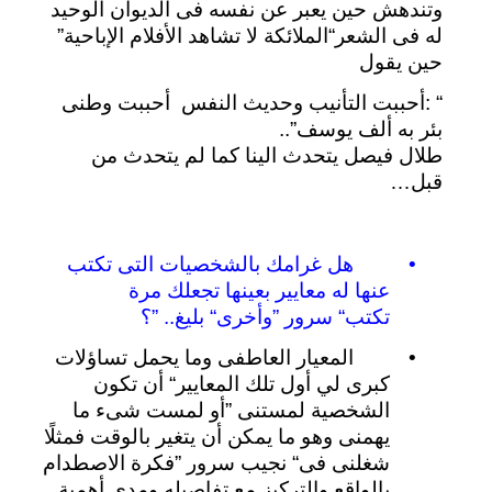
وتندهش
حين
يعبر
عن
نفسه
فى
الديوان
الوحيد
له
فى
الشعر
“
الملائكة
لا
تشاهد
الأفلام
الإباحية
”
حين
يقول
: “
أحببت
التأنيب
وحديث
النفس
أحببت
وطنى
بئر
به
ألف
يوسف
..”
طلال
فيصل
يتحدث
الينا
كما
لم
يتحدث
من
قبل
…
•
هل
غرامك
بالشخصيات
التى
تكتب
عنها
له
معايير
بعينها
تجعلك
مرة
تكتب
“
سرور
”
وأخرى
“
بليغ
” ..
؟
•
المعيار
العاطفى
وما
يحمل
تساؤلات
كبرى
لي أول
تلك
المعايير
“
أن
تكون
الشخصية
لمستنى
”
أو
لمست
شىء
ما
يهمنى
وهو
ما
يمكن
أن
يتغير
بالوقت
فمثلًا
شغلنى
فى
“
نجيب
سرور
”
فكرة
الاصطدام
بالواقع
والتركيز
مع
تفاصيله
ومدى
أهمية