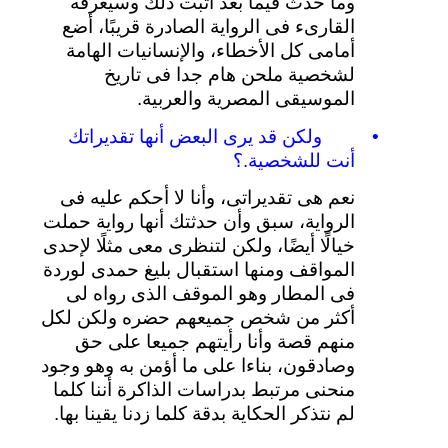
وما
حدث
فيما
بعد
أثبت
ذلك
وسيعرفه
القارىء
فى
الرواية
الصادرة
قريبًا،
أضع
أمامى
كل
الأخطاء،
والإنسانيات
الهامة
لشخصية
ملحن
هام
جدا
فى
تاريخ
الموسيقى
المصرية
والعربية
.
•
ولكن
قد
يرى
البعض
أنها
تقديراتك
أنت
للشخصية
.
؟
نعم
هى
تقديراتى،
وأنا
لا
أحكم
عليه
فى
الرواية،
سبق
وأن
حدثتك
أنها
رواية
حملت
خيالًا
أيضًا،
ولكن
لتنظرى
معى
مثلًا
لإحدى
المواقف
ومنها
استقبال
بليغ
حمدى
لوردة
فى
المطار
وهو
الموقف
الذى
رواه
لى
أكثر
من
شخص
جميعهم
حضره
ولكن
لكل
منهم
قصة
وأنا
رأيتهم
جميعا
على
حق
وصادقون،
بناءا
على
ما
أؤمن
به
وهو
وجود
منحنى
مرتبط
بدراسات
الذاكرة
أننا
كلما
لم
نتذكر
الحكاية
بدقة
كلما
زدنا
يقينا
بها
.