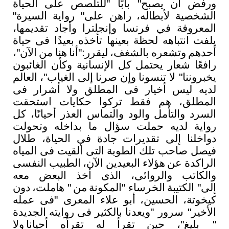
ورفض
أن
يصبح
"
بابًا
"
للتلصص
على
الحياة
الشخصية
لأبطاله،
راهن
على
"
رواية
السيرة
"
المعروفة
في فرنسا
وإنجلترا
وأجاد
تقديمها،
يلفت
انتباهه
لحظة
بعينها
تأخذه
بعيدًا
فى
حياة
أحدهم
وتشعره
بالشغف،
ليقرر:"أنا
هنا
من
الآن
"
،
رافعًا
شعار
يحتمل
كل
الإنسانية
وكأن
الغائبون
يخبروننا
"
لا
تنسونا
وإن
صرنا
إلى
الغياب
"
،
العالم
لديه
ليس
أخيار
فى
المطلق
ولا
أشرار
فى
المطلق،
هم
فقط
تركوا
حكايات
استحقت
السرد
والتأمل
والود
والتماس
العذر
أحيانًا،
كل
رواية
لديه
حملت
سؤال
ما
بداخله
وتحولت
دواخلنا
إلى
تقديرات
جادة
فى
الحياة،
طلال
فيصل
صاحب
تلك
الطوبة
التى
ألقيت
فى
المياه
الراكدة
عن
هؤلاء
البعيدين
الآن،
الطبيب
النفسى
والكاتب
والروائى،
الذى
أخذ
البعض
معه
إلى
"
الكتيبة
الخرساء
"
المكونة
من
"
هاملت،
دون
كيخوتة،
الحسين،
أبو
علاء
المعرى
"
فى
عمله
الأخير
"
سرور
"
ويعدنا
بالكثير
فى
روايته
الجديدة
"
بليغ
"
،
حين
تقرأ
له
تقرأه
أحيانا
ولا