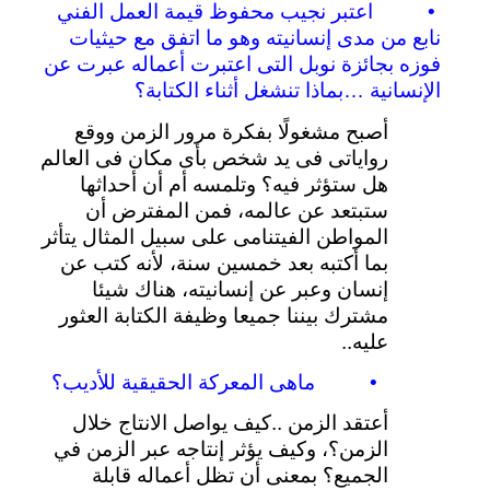
•
اعتبر
نجيب
محفوظ
قيمة
العمل
الفني
نابع
من
مدى
إنسانيته
وهو
ما
اتفق
مع
حيثيات
فوزه
بجائزة
نوبل
التى
اعتبرت
أعماله
عبرت
عن
الإنسانية
…
بماذا
تنشغل
أثناء
الكتابة؟
أصبح
مشغولًا
بفكرة
مرور
الزمن
ووقع
رواياتى
فى
يد
شخص
بأى
مكان
فى
العالم
هل
ستؤثر
فيه؟
وتلمسه
أم
أن
أحداثها
ستبتعد
عن
عالمه،
فمن
المفترض
أن
المواطن
الفيتنامى
على
سبيل
المثال
يتأثر
بما
أكتبه
بعد
خمسين
سنة،
لأنه
كتب
عن
إنسان
وعبر
عن
إنسانيته،
هناك
شيئا
مشترك
بيننا
جميعا
وظيفة
الكتابة
العثور
عليه
..
•
ماهى
المعركة
الحقيقية
للأديب؟
أعتقد
الزمن
..
كيف
يواصل
الانتاج
خلال
الزمن؟،
وكيف
يؤثر
إنتاجه
عبر
الزمن
في
الجميع؟
بمعنى
أن
تظل
أعماله
قابلة