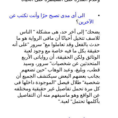
•
الى
أى
مدى
تصبح
حرًا
وأنت
تكتب
عن
الآخرين
؟
يضحك
“
إلى
آخر
حد، هى
مشكلة
”
الناس
للاسف
تتخيل
أحيانًا
أن
مافى
الرواية
هو
ما
حدث
بالفعل
وقد
تعاملوا
مع
“
سرور
”
على
أنه
حقيقة
بكل
ما
فيه
خاصة
مع
وجود
لعبة
الوثائق
ولكن
الحقيقة،
أن
رواياتى
الأربع
المتحدثين
عن
شخصيات
“
سرور،
وسيد
قطب،
وبليغ،
وعبد
الوهاب
”
حين
تضعهم
بجانب
بعضهم
البعض
سيكتشف
الجميع
أن
شخصية
“
طلال
فيصل
”
الموجودة
داخلها
فى
كل
مرة
تحمل
تفاصيل
غير
حقيقية
ومختلفه
عن
الواقع
وهو
ماسيفهم
منه
أن
التفاصيل
بأكلمها
تحتمل
“
لعبة
“.