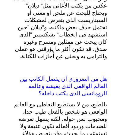
عكس
من
يكتب
الأغانى
مثل
“
ديلان
”
ويحتاج
للبحث
عن
ملحن
أو
مغنى
أو
السيناريست
الذى
يتعرض
لمشكلات
تحتمل
حذف
بعض
ماكتبه،
و
“
ديلان
”
حين
استشهد
فى
الخطاب
“
بشكسبير
”
الذى
كان
يبحث
عن
ممثلين
ومسرح
وغيره
صدق،
قد
تكون
أكثر
ما
يؤرقنى
هو
عملى
والتزامى
به
وبحثى
عن
أجازات
للكتابة
.
هل
من
الضرورى
أن
يفصل
الكاتب
بين
العالم
الواقعى
الذى
يعيشه
وعالمه
الرومانسى
الذى
يكتب
داخله؟
بالطبع،
من
لا
يستطيع
التعاطى
مع
العالم
الواقعى
هو
شخص
بالفعل
طيب
جدا،
ومحبوب
لمن
حوله،
لكنه
يسهل
تعرضه
للصدمات
وردود
أفعاله
تكون
عنيفة
ولا
تستوعب
ما
يحدث،
وقد
يتعرض
هؤلاء