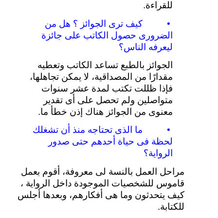
للقراءة
.
•
كيف
ترى
الجوائز
؟
هل
من
الضرورى
حصول
الكاتب
على
جائزة
ليعرفه
الناس؟
الجوائز
بالطبع
تساعد
الكاتب
وتعطيه
مقدارًا
من
المصداقية،
لا
يمكن
تجاهلها،
فإذا
ظللت
تكتب
لمدة
عشر
سنوات
متواصلين
ولم
تحصل
على
أى
تقدير
معنوى
من
الجوائز
هناك
إذن
خطأ
ما
.
•
ما
الذى
تحتاجه
منذ
أن
تشغلك
لحظة
فى
حياة
أحدهم
حتى
صدور
الرواية؟
مراحل
العمل
بالنسة
لى
معروفة،
أقوم
بعمل
قاموس
للشخصيات
الموجودة
داخل
الرواية
،
كيف
يتحدثون
وما
هى
أفكارهم،
وبعدها
أجلس
للكتابة
.