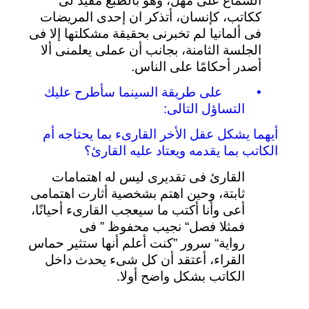
السماع
على
مهل،
وهو
بالطبع
مفيد
لى
ككاتب،
كإنسان،
أتذكر
ان
إحدى
المريضات
فى
ألمانيا
لم
تخبرنى
بحقيقة
مشكلتها
إلا
فى
الجلسة
الثامنة،
بجانب
أن
عملى
يعلمنى
ألا
أصدر
أحكامًا
على
الناس
.
•
على
طريقة
السينما
سأطرح
عليك
التساؤل
التالى
:
أيهما
يشكل
عقل
الأخر
القارىء
بما
يحتاجه
أم
الكاتب
بما
يقدمه
ويعتاد
عليه
القارئ؟
القارئ
فى
تقديرى
ليس
له
اهتمامات
ثابتة،
وحين
اهتم
بشخصية
أثارت
اهتمامى
أعى
وأنا
أكتب
ما
سيعجب
القارىء
أحيانًا،
فمثلا
فصل
“
نجيب
محفوظ
”
فى
رواية
“
سرور
”
كنت
أعلم
أنها
ستثير
حماس
القراء،
أعتقد
أن
كل
شىء
يحدث
داخل
الكاتب
بشكل
واضح
أولا
.