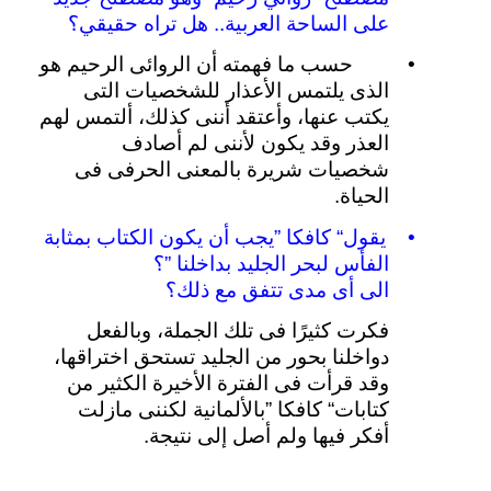
على
الساحة
العربية
..
هل
تراه
حقيقي؟
•
حسب
ما
فهمته
أن
الروائى
الرحيم
هو
الذى
يلتمس
الأعذار
للشخصيات
التى
يكتب
عنها،
وأعتقد
أننى
كذلك،
ألتمس
لهم
العذر
وقد
يكون
لأننى
لم
أصادف
شخصيات
شريرة
بالمعنى
الحرفى
فى
الحياة
.
•
يقول
“
كافكا
”
يجب
أن
يكون
الكتاب
بمثابة
الفأس
لبحر
الجليد
بداخلنا
”
؟
الى
أى
مدى
تتفق
مع
ذلك؟
فكرت
كثيرًا
فى
تلك
الجملة،
وبالفعل
دواخلنا
بحور
من
الجليد
تستحق
اختراقها،
وقد
قرأت
فى
الفترة
الأخيرة
الكثير
من
كتابات
“
كافكا
”
بالألمانية
لكننى
مازلت
أفكر
فيها
ولم
أصل
إلى
نتيجة
.