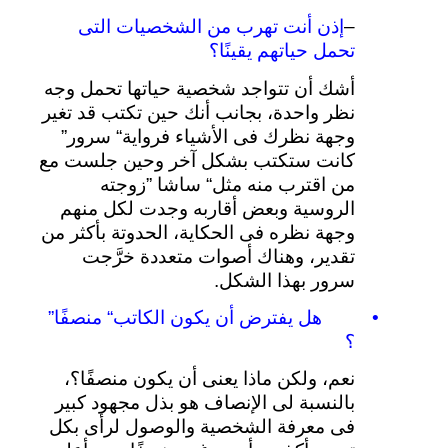
–
إذن
أنت
تهرب
من
الشخصيات
التى
تحمل
حياتهم
يقينًا؟
أشك
أن
تتواجد
شخصية
حياتها
تحمل
وجه
نظر
واحدة،
بجانب
أنك
حين
تكتب
قد
تغير
وجهة
نظرك
فى
الأشياء
فرواية
“
سرور
”
كانت
ستكتب
بشكل
آخر
وحين
جلست
مع
من
اقترب
منه
مثل
“
ساشا
”
زوجته
الروسية
وبعض
أقاربه
وجدت
لكل
منهم
وجهة
نظره
فى
الحكاية،
الحدوتة
بأكثر
من
تقدير،
وهناك
أصوات
متعددة
خرَّجت
سرور
بهذا
الشكل
.
•
هل
يفترض
أن
يكون
الكاتب
“
منصفًا
”
؟
نعم،
ولكن
ماذا
يعنى
أن
يكون
منصفًا؟،
بالنسبة
لى
الإنصاف
هو
بذل
مجهود
كبير
فى
معرفة
الشخصية
والوصول
لرأى
بكل