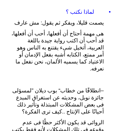
•
لماذا
نكتب
؟
يصمت
قليلا،
ويفكر
ثم
يقول
:
مش
عارف
هى
مهمة
أحتاج
أن
أفعلها،
أحب
أن
أفعلها،
قد
أحب
أن
اكتب
رواية
جيدة
باللغة
العربية،
أتخيل
شىء
يقتنع
به
الناس
وهو
أمر
ممتع،
الكتابه
أشبه
بفعل
الإدمان
أو
الاعتياد
كما
يسميه
الألمان،
نحن
نفعل
ما
نعرفه
.
–
انطلاقًا
من
خطاب
“
بوب
ديلان
”
لمسؤلى
جائزة
نوبل،
وحديثه
عن
استغراق
المبدع
فى
بعض
المشكلات
المبتذلة
وتأثير
ذلك
أحيانًا
على
الإنتاج
..
كيف
ترى
الفكرة؟
الروائى
قد
يكون
الأكثر
حظًا
فى
عدم
وقوعه
فى
تلك
المشكلات
لأنه
فقط
يكتب