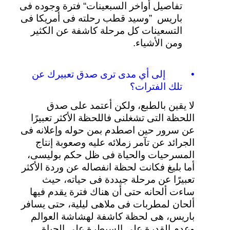
تفاصيل
أواخر
السبعينات
“
فترة
وجوده
فى
باريس
”
وسيد
قطب
رحلته
فى
أمريكا
فى
التسعينات
كل
مرحلة
كاشفة
عن
الكثير
ومن
الأشياء
.
•
إلى
أي
مدى
ترى
صدق
تعبيرك
عن
تلك
الفترات؟
لا
يقين
بالطبع،
ولكن
أعتمد
على
صدق
اللحظة
التى
تشغلنى
فاللحظة
الأكثر
تعبيرًا
عن
سرور
حين
اصطدم
بمن
حوله
وإعلانه
فى
الجرائد
عن
تآمر
زملائه
عليه
وصعوبة
إنتاج
المسرحيات
والحياة
فى
ظل
حكم
بوليسى،
أما
بليغ
فكانت
لحظة
انفصاله
عن
وردة
الأكثر
تعبيرًا
عن
مرحلة
جيددة
فى
حياته،
حيث
ساءت
ألحانه
حتى
أن
هناك
فترة
يقدم
فيها
ألحان
لمطربات
فى
ملاهى
ليلية،
حتى
يسافر
باريس،
هى
لحظة
كاشفة
لهشاشة
العوالم
وعدم
القدرة
على
السيطرة
على
الحياة