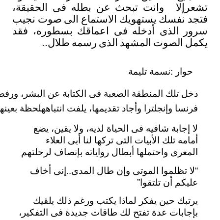
تشعر
إلا
وانت
تبحث
عن
بطله
فى
الحقيقة،
فتجد
نفسك
يستهويك
الاستماع
الى
صوت
نجيب
سرور
الذى
أدخله
فى
اعماقك
بسطوره،
فقد
يكمل
الصوت
المشهد
الذى
رسمه
طلال
..
حوار :نسمة تليمة
دخل تلك المنطقة الصعبة فى الكتابة عن البشر، ورفض 
فرنسا وإنجلترا وأجاد تقديمها، يلفت انتباههلحظة بعي
لا
إ
جابة
شافيه
فى
الحياة
لديه،
ولا
يقين،
يضع
أمامه
تلك
الأبيات
التى
تركها
لنا
أبى
العلاء
المعرى
واحتملها
أبطال
رواياته
بإنصاف
لرحلتهم
“
لا
تظلموا
الموتى
وإن
طال
المدى
..
إنى
أ
خاف
عليكم
أن
تلتقوا
”
يرتبك
حين
يفكر
لماذا
يكتب
ورغم
ذلك
يلقيك
بإجابات
عدة
تفتح
لك
طاقات
جديدة
فى
التفكير،