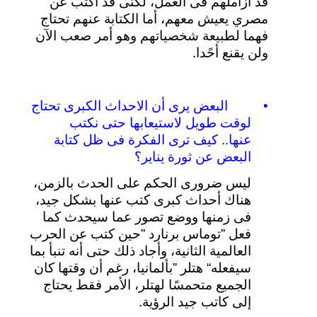
قد
أزاملهم
فى
العمل،
لكنى
قد
أكتب
عن
مصري
يعيش
معهم،
أما
الكتابة
عنهم
تحتاج
فهما
لطبيعة
شخصياتهم
وهو
أمر
صعب
الآن
ولن
يقنع
أحًدا
.
•
البعض
يرى
أن
الاحداث
الكبرى
تحتاج
لوقت
طويل
لاستيعابها
حتى
نكتب
عنها
..
كيف
ترى
الفكرة
فى
ظل
كتابة
البعض
عن
ثورة
يناير؟
ليس
ضرورى
الحكم
على
الحدث
بالزمن،
هناك
أحداث
كبرى
كتب
عنها
بشكل
جيد،
فى
زمنها
ووضع
تصور
عما
سيحدث
كما
فعل
”
توماس
برنارد
”
حين
كتب
عن
الحرب
العالمية
الثانية،
وأجاد
ذلك
حتى
أنه
تنبأ
بما
سيفعله
“
هتلر
”
بألمانيا،
رغم
أن
وقتها
كان
الجميع
متحمسًا
لهتلر،
الأمر
فقط
يحتاج
إلى
كاتب
جيد
الرؤية
.