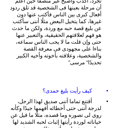
تجرد،
أكذب
وأصبح
غير
منصفًا
حين
أعلم
أن
مرحلة
بعينها
فى
الشخصية
قد
تلق
ردود
أفعال
كبرى
بين
الناس
فأكتب
عنها
دون
غيرها،
كما
يتخيل
البعض
مثلًا
أننى
سأكتب
عن
بليغ
قصة
حبه
مع
وردة،
ولكن
ما
حدث
هو
فهم
لعلاقتهم
الحقيقية،
والتعبير
عنها
حتى
وإن
قلت
ما
لا
يحب
الناس
سماعه،
بناءا
على
مجهودى
فى
معرفة
القصة
والشخصية،
وعلاقته
بأخوته
وأخيه
الكبير
تحديدًا
“
مرسى
”
•
كيف
رأيت
بليغ
حمدى؟
•
أقتنع
تماما
أننى
صديق
لهذا
الرجل،
لدرجة
أننى
حتى
أخطائه
أفهمها
جيدًا
وكأنه
روى
لى
تصوره
وما
قصده،
مثلًا
ما
قيل
عن
خياناته
لوردة
رأيتها
إثبات
لحبه
الشديد
لها