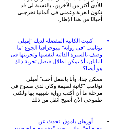
للأذى
أكثر
من
الآخرين،
بالنسبة
لى
قد
تكون
الغربة
وعملى
فى
ألمانيا
تخرجنى
أحيانًا
من
هذا
الإطار
.
•
كتبت
الكاتبة
المفضلة
لديك
”
إميلى
نوثامب
”
فى
رواية
“
بيبوجرافيا
الجوع
”
ما
وصف
بالسيرة
الذاتيه
لنفسها
وتجربتها
فى
اليابان،
ألا
يمكن
لطلال
فيصل
تجربة
ذلك
هو
أيضا؟
ممكن
جدا،
وأنا
بالفعل
أحب
“
أميلى
نوثامب
”
كاتبة
لطيفة
وكان
لدى
طموح
فى
مرحلة
ما
أن
أكتب
رواية
شبيهه
بها
ولكنى
طموحى
الآن
أصبح
أثقل
من
ذلك
•
أورهان
باموق
..
تحدث
عن
مصطلح
“
روائي
رحيم
”
وهو
مصطلح
جديد