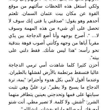
ولكي أستغل هذه اللحظات سألتهم من موقع
القوة عن مكان بيت عثمان السمان. تلعثم
أحدهم وهو يقول: “صدقني يا فتى إنك سوف لا
تحصل على أي شيء من هذه المهمة وسوف
لا… “. أصرخ بوجهه وأنا أضع الدجاجة بين يدّي
مقرباً أياها من وجهه وكأنني أصوب فوهة بندقية
نحو رأسه: “هذا ليس شأنك. فقط دلني على
بيته”.
أحزن كثيرا كلما شاهدت أمي ترمي الدجاجة
عاليا فتسقط مرتطمة بالأرض لفشلها بالطيران.
وعندما أقول لأمي بكل هدوء وأحترام: “يمة، ترة
الدجاج ما يسبح ولا يطير”. ترد عليَّ وهي تثبت
سبابتها على فمها وتحدجني بعينين يتطافر منهما
الشرر: “أشش. ولا كلمة. لا تصير مطي. أنت شنو
أمعرفك. أبو صالح ماراح يفشلني انشالله.”