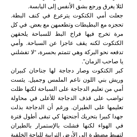
لئلا يغرق ورجع بشق الأنفس إلى اليابسة.
جعلت أمي الكتكوت يترعرع في كنف البطة.
تحجزه مع البطيطات وتطعمهن مع بعض. في كل
مرة تخرج فيها فراخ البط للسباحة يلحقهن
الكتكوت لكنه يقف عاجزا عن السباحة. وأمي
تدفعه نحو البركة وهي تتمتم بحسرة، “لا تفشلني
يا صاحب الزمان”.
كبر الكتكوت وصار دجاجة لها جناحان كبيران
وريش بني اللون ناعم الملمس وجميل. يئست
أمي من تعليم الدجاجة على السباحة لكنها ظلت
تواضب على قذف الدجاجة للأعلى في محاولة
تعليمها على الطيران. ورغم أن الدجاجة بذلت
جهدا كبيرا بتحريك أجنحتها كي تبقى أطول فترة
في الهواء لكنها فشلت بالإستمرار بالطيران
لتهبط مضطرة إلى الأرض الترابية للباحة الخلفية