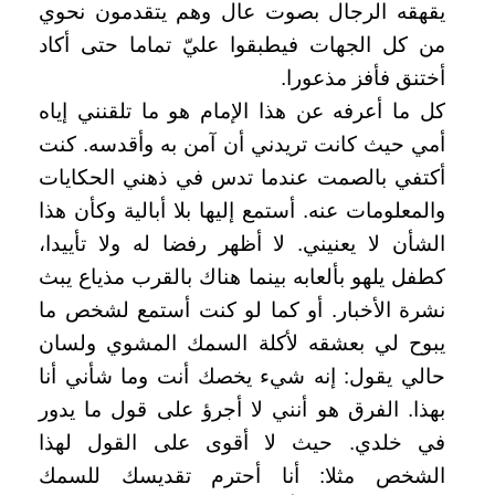
يقهقه الرجال بصوت عال وهم يتقدمون نحوي
من كل الجهات فيطبقوا عليّ تماما حتى أكاد
أختنق فأفز مذعورا.
كل ما أعرفه عن هذا الإمام هو ما تلقنني إياه
أمي حيث كانت تريدني أن آمن به وأقدسه. كنت
أكتفي بالصمت عندما تدس في ذهني الحكايات
والمعلومات عنه. أستمع إليها بلا أبالية وكأن هذا
الشأن لا يعنيني. لا أظهر رفضا له ولا تأييدا،
كطفل يلهو بألعابه بينما هناك بالقرب مذياع يبث
نشرة الأخبار. أو كما لو كنت أستمع لشخص ما
يبوح لي بعشقه لأكلة السمك المشوي ولسان
حالي يقول: إنه شيء يخصك أنت وما شأني أنا
بهذا. الفرق هو أنني لا أجرؤ على قول ما يدور
في خلدي. حيث لا أقوى على القول لهذا
الشخص مثلا: أنا أحترم تقديسك للسمك