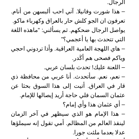
الرجال.
– هذا شورت وفانيلا. آني احب ألبسهن من أنام.
تعرفون ان الجو كلش حار بالعراق وكهرباء ماكو.
يواصل الرجال ضحكهم. ثم يسألني: “ماهذه اللغة
التي تتحدث بها يا أعجمي؟”
– هاي اللهجة العامية العراقية. وأذا تردوني احجي
وياكم فصحى هم أكَدر.
– اللعنة عليك! تحدث بلسان عربي.
– نعم، نعم. سأتحدث. أنا عربي من محافظة ذي
قار في العراق. أتيت إلى هذا السوق بحثا عن
عثمان السمان فلي حاجة أريد إيصالها للإمام.
– أي عثمان هذا وأي إمام؟
– هذا الإمام هو الذي سيظهر في آخر الزمان
لينقذ العالم من المظالم. أمي تقول إنه سيملؤها
عدلا بعدما ملئت جورا.