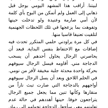
لبيتنا. أراقب هذا المشهد اليومي بوجل قبل
ذهابي إلى العمل ولم أتمكن من البوح بأي كلمة
لأن أمي صارمة وعنيدة ولو تدخلت حينها
وتفوهت بما يزعجها في تلك اللحظات الجهنمية
لتلقيت تعنيفا قاسيا منها.
في كل مرة يراودني حلمي المتكرر تحدث فيه
إضافات مع الاحتفاظ بنفس البداية. فبعد أن
يحاصرني الرجال يحاول أحدهم أن يسحب
الدجاجة مني. أقاومه فيسل الرجال سيوفهم
بحركة واحدة محدثة جلبة مخيفة لأفز من نومي.
في الحلم اللاحق وبعد أن يسل الرجال سيوفهم
أواجههم بالدجاجة التي صارت تبث ناراً من
منقارها وكأنها تنين مما يجعل جميع الرجال
يتراجعون خوفا. حينها أهددهم في حالة عدم
تعاونهم معي سأجعل الدجاجة تحولهم إلى رماد.