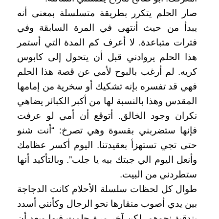
صار الحلم يتكرر بطريقة متسلسلة بمعنى أنه
يبدأ من حيث أنتهى في المرة السابقة وفي
فترات متباعدة. لا أعرف كم المدة التي أستمر
هذا الحلم يروادني قبل أن يتحول إلى كابوس
كريه. لم أرغب بالبوح لأمي عن قصة هذا الحلم
فهي قد تفسره بإنه تشكيك أو سخرية من إمامها
المقدس وهذا بالنسبة لها من أكبر الكبائر يضاهي
نكران وجود الخالق. أتوقع أن أمي لو عرفت
فإنها ستضربني بقسوة وهي تصرخ: “أنت شنو
حتى تجي تستهزأ بعقيدتنا. اليوم أكسر عظامك
وأنعل اليوم الي جبتك بيه يا جلب”. وبالتأكيد أنها
ستطردني من البيت.
طوال كل لحظات سلسلة الأحلام كانت الدجاجة
بين يدي أصوب منقارها نحو الرجال وكأنني أسدد
بندقية نحوهم. لكن آخر مرة حلمت فيها وبعد أن