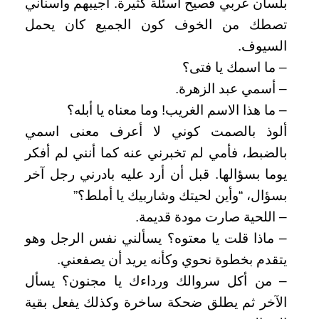
بلسان عربي فصيح أسئلة كثيرة. أجيبهم وأسناني
تصطك من الخوف كون الجميع كان يحمل
السيوف.
– ما اسمك يا فتى؟
– أسمي عبد الزهرة.
– ما هذا الاسم الغريب! وما معناه يا أبله؟
ألوذ بالصمت كوني لا أعرف معنى اسمي
بالضبط، فأمي لم تخبرني عنه كما أنني لم أفكر
يوما بسؤالها. قبل أن أرد عليه بادرني رجل آخر
بسؤال، “وأين لحيتك وشاربيك يا أملط؟”
– اللحية صارت مودة قديمة.
– ماذا قلت يا معتوه؟ يسألني نفس الرجل وهو
يتقدم بخطوة نحوي وكأنه يريد أن يصفعني.
– من أكل سروالك ورداءك يا مجنون؟ يسأل
الآخر ثم يطلق ضحكة ساخرة وكذلك يفعل بقية