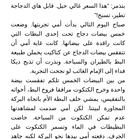
بتذمر: “هذا السعر غالي حيل. قابل هاي الدجاجة
تطير، تسبح!”
صباح اليوم التالي بدأت أمي تجربتها. وضعت
خمس بيضات دجاج تحت إحدى البطات التي
كانت راقدة على بيضاتها. كانت غاية أمي أن
تتفقس بيضات الدجاج عن كتاكيت يحملن طبيعة
البط بالطيران والسباحة. ونذرت أن تذبح ديكا
فداء إلى الإمام الغائب لو نجحت التجربة.
من بين البيضات الخمس تلكم تفقست بيضة
واحدة وخرج الكتكوت مرافقا فروخ البط، أخواته
بالتفقيس، يمشي خلف البطة الأم باتجاه البركة
المجاورة لبيتنا. لكن أمي صدمت لمشاهدتها
عدم تمكن الكتكوت من السباحة. خاضت
البطيطات في الماء وتسمر الكتكوت على
الجرف. دفعته أمي بيدها نحو البركة لكنه جاهد