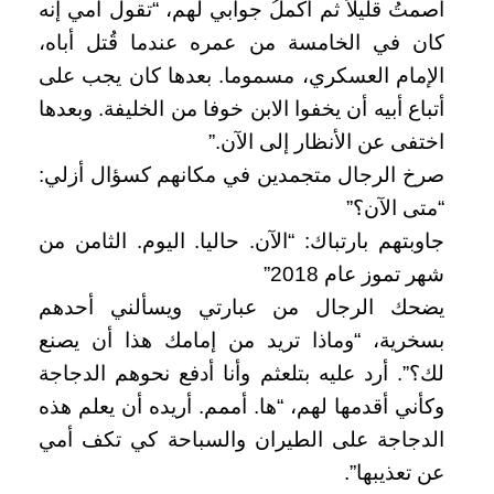
أصمتُ قليلاً ثم أكملُ جوابي لهم، “تقول أمي إنه
كان في الخامسة من عمره عندما قُتل أباه،
الإمام العسكري، مسموما. بعدها كان يجب على
أتباع أبيه أن يخفوا الابن خوفا من الخليفة. وبعدها
اختفى عن الأنظار إلى الآن.”
صرخ الرجال متجمدين في مكانهم كسؤال أزلي:
“متى الآن؟”
جاوبتهم بارتباك: “الآن. حاليا. اليوم. الثامن من
شهر تموز عام 2018”
يضحك الرجال من عبارتي ويسألني أحدهم
بسخرية، “وماذا تريد من إمامك هذا أن يصنع
لك؟”. أرد عليه بتلعثم وأنا أدفع نحوهم الدجاجة
وكأني أقدمها لهم، “ها. أممم. أريده أن يعلم هذه
الدجاجة على الطيران والسباحة كي تكف أمي
عن تعذيبها”.