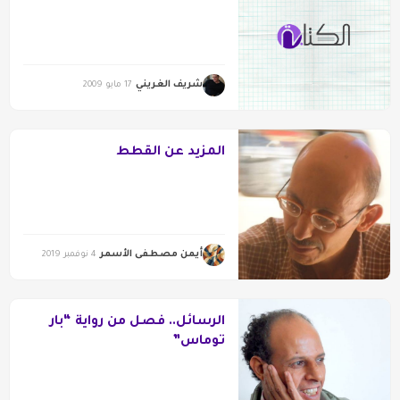
شريف الغريني
17 مايو 2009
المزيد عن القطط
أيمن مصطفى الأسمر
4 نوفمبر 2019
الرسائل.. فصل من رواية “بار
توماس”