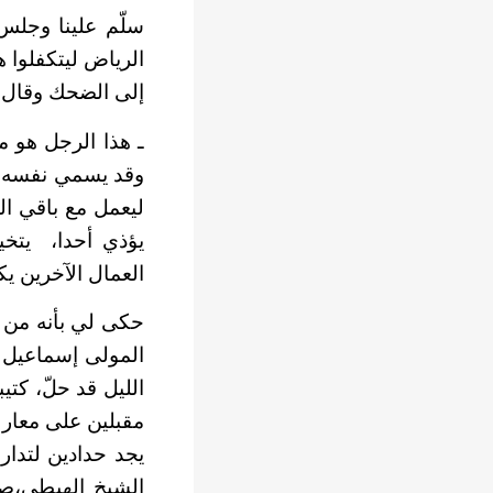
سلّم علينا وجلس
الرياض ليتكفلوا 
إلى الضحك وقال 
ـ هذا الرجل هو 
وقد يسمي نفسه ال
ليعمل مع باقي ال
يؤذي أحدا،
يتخي
العمال الآخرين يك
حكى لي بأنه من د
المولى إسماعيل ف
الليل قد حلّ، كت
مقبلين على معارك
يجد حدادين لتدار
الشيخ الهبطي،صا