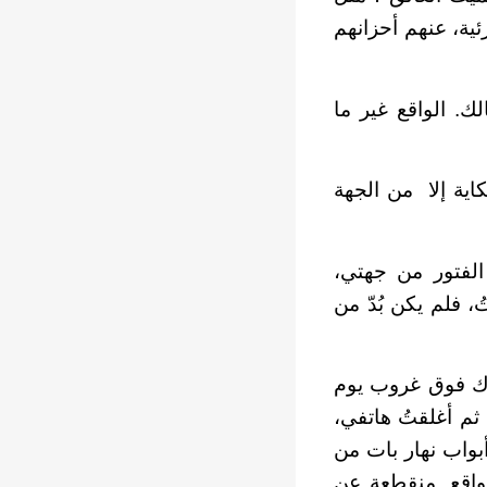
ئية، عنهم أحزانهم
. الواقع غير ما
اية إلا
من الجهة
الفتور من جهتي،
، فلم يكن بُدّ من
باك فوق غروب يوم
م أغلقتُ هاتفي،
واب نهار بات من
لواقع. منقطعة عن