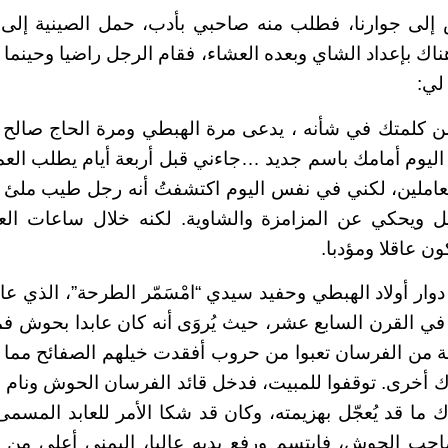
 إلى جوارنا، فطلب منه صاحبي بأدب، حمل الصينية إلى 
هناك بإعداد الشاي وبعده العشاء، فقام الرجل راضيا وحينم
لي:
من كلمتك في شأنه ، يدعى مرة الهبطي ومرة الحاج صال
يوم أمامك باسم جديد …جاءني قبل أربعة أيام يطلب العمل
عاملين، لكني في نفس اليوم اكتشفتُ أنه رجل طيب ملئ با
ل ويحكي عن المزامزة والشاوية. لكنه خلال ساعات الع
ون عاقلا ومؤدبا.
وار أولاد الهبطي وحفيد سيدي “امْسَمّر الطرحة”، الذي
ي القرن السابع عشر، حيث يُروَى أنه كان عابدا بحوش فم
يبة من الفرسان تعبوا من حروب أفقدت خيلهم الصفائح مما ج
 أخرى. توقفوا للمبيت، فدخل قائد الفرسان الحوش ونام و
ك ما قد يُعجّل بهزيمته، وكان قد شكا الأمر للعابد المسم
حب الحوش، فابتسم ورفع يديه عاليا، اليمنى أعلى م