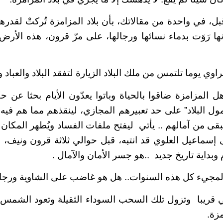
ل، في واحدة من مقالاتك، بأن بلاد المزامزة تُركتْ لقدره
ها رَوَت بدماء نسائها ورجالها، على مرّ قرون، هذه الأر
راوي يوما تلتمس من ملك البلاد الزيارة لتفقد البلاد والعباد 
هل المزامزة ضاقوا بالحياة وباتوا يعدّون الأيام بحثا عن 
مول البلاد” على حد تعبيرهم المجازي، لينقذهم مما هم فيه
قى من آمالهم .. يأتي
ليفتح ملفات الفساد ويُطهر المكان و
 إسماعيل العلوي قد انتبه، قبل حوالي ثلاثة قرون ونيف، 
وبداية تاريخ جديد
..هو جسر الأمان والآمال .
المجيء كل هذه السنوات.. هل هو غاضب على الشاوية ورجا
 قريبا
وتزول تلك السحب السوداء الثقيلة وتعود الشم
مزة.