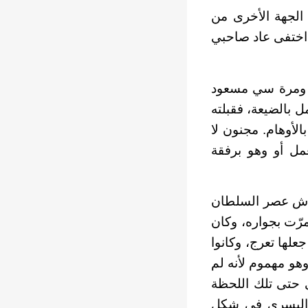
الجهة الأخرى من
ا اختفى عاد صاحبي
ح ومرة سي مسعود
 بالضيعة، فقبلته
لأوهام. مجنون لا
مل أو وهو برفقة
 عاش عصر السلطان
رّت بجواره، وكان
علها تعرج، وكانوا
هو مهموم لأنه لم
ى حتى تلك اللحظة
ن اليسرى في شكل