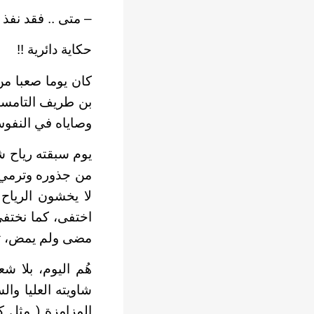
– متى .. فقد نفذ 
حكاية دائرية
!!
كان يوما صعبا من
بن طريف التامسني
وصاياه في النفوس 
يوم سبقته رياح شد
من جذوره وترمي ب
لا يخشون الرياح 
اختفى، كما نختفي
مضى ولم يمض، ثم 
هُم اليوم، بلا ش
شاويته العليا وا
المزامزة ( مثل ك