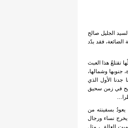
لسيد الجليل صالح
 الضائعة، فقد بدّد
 تقتلعُ هذا العبث
، جنوبها وشمالها،
 جدنا الأول الذي
ريح في زمن سحيق
ظرا…
يعودُ بسفينته من
 يخرج نساء ورجال
ميت العالق ، مثل