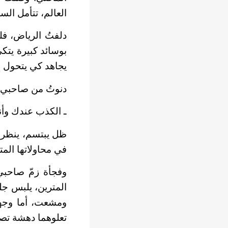
العالم، تتأمل السما
دلفتُ الرياض، فل
بوسائد كبيرة يتكئ
يجاهد كي يتحول إ
دنوتُ من صاحبي و
ـ الكذب عندك وأنت
ظل يبتسم، ينظر إ
في محاولاتها المت
وفجأة زمّ صاحبي
المترين، يلبس ج
ومشعت، أما وجهه
تعلوهما دهشة تصب