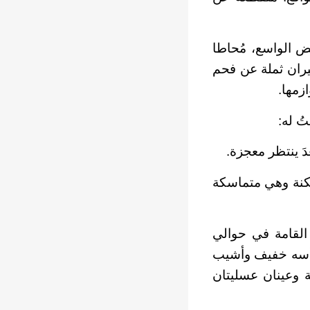
ض الواسع، مُحاطا
نيران ثملة عن فحم
زمها.
ُ له:
َ ينتظر معجزة.
مكنة وهي متماسكة
القامة في حوالي
رأسه خفيف وأشيب
ة وعينان عسليتان