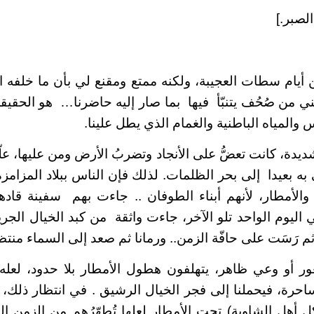
الصبر.]
 أيام سطات العجيبة، ولكنه ممتع ومقنع لي بأن ما خلفه ا
 من صُحُف يتنبّأ
فيها
بما صار إليه حاضرنا…
هو الحقيقة
والمياه الباطنية والغمام الذي يطل علينا.
يدة، كانت تعضُّ على الأنجاد وتضربُ الأرض ومن عليها، علّها
ه بعيدا
إلى بحر الظلمات. لذلك فإن الناس ببلاد المزامزة
والأمطار، لأنهم أبناء الطوفان .. جاءت بهم
سفينة قادها
 اليوم الواحد تلو الآخر، جاءت واثقة
من كبد الخيال الج
رَسَت على حافّة الزمن.. ورمانا ثم صعد إلى السماء منت
عور أو وعي ظاهر، يتهلفون هطول الأمطار بلا حدود، لعله 
لساحرة، فيحملنا إلى فجر الخيال الرشيق . في انتظار ذلك،
ل أهل الشاوية) تحت الأمطار لعلها تُطهّرُهم من الزمن ال