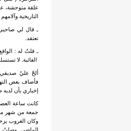
علقة متوحشة، على 
التاريخية وآلامهم ا
ـ قال لي صاحبي 
تعتقد.
ـ قلتُ له : الواق
الغائبة. لا تستسلم 
ألحّ عليّ صديقي
فأضاف بعض التهوي
إخباري بأن لديه ض
كانت ساعة العصر 
جمعة من شهر مار
وكان الغروب يزح
الماضي. وصلتُ ا