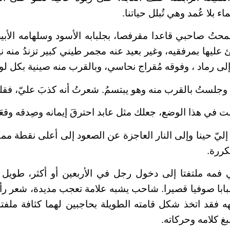
ء بلا عُمد وهي تُبلل حياتنا.
محتُ صاحبي قاعدا مقرفصا، بجلبابه الأسود وسلهامه الأبي
 عليها بمرفقيه، وغير بعيد عنه مجمر طيني كبير تزندُ منه 
لى رماد ، وفوقه مُقراج نحاسي، وبالقرب منه صينية بكل لوا
جلستُ بالقرب منه وهو يبتسمُ. شعرتُ أنه كذبَ عليّ، فقلت
 في هذا الوضع، جعلك مثل عابد احترقَ إيمانه وصِدقه وقعَد
ليّ حينا وإلى النار العاجزة عن الصعود إلى أعلى نقطة م
كررة.
 فمه ملتفتا إلى دخول رجل في الأربعين أو أكثر، طويل 
لبابا صوفيا قصيرا. شاحب يشبه علامة تعجب مديدة، شعر 
 فقد اتخذ شكل قامته الطويلة بحاجبين لهما كثافة ملفت
غ كلامه وحركاته.