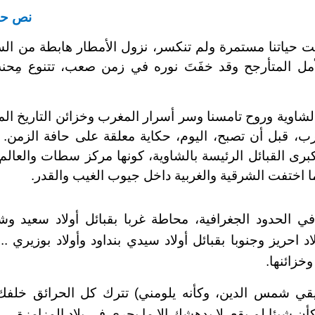
نص حقي
 حياتنا مستمرة ولم تنكسر، نزول الأمطار هابطة من ال
مل المتأرجح وقد خفَتَ نوره في زمن صعب، تتنوع مِحنه
الشاوية وروح تامسنا وسر أسرار المغرب وخزائن التاريخ الم
رب، قبل أن تصبح، اليوم، حكاية معلقة على حافة الزمن. إ
كبرى القبائل الرئيسة بالشاوية، كونها مركز سطات والعالم.
ا اختفت الشرقية والغربية داخل جيوب الغيب والقدر.
في الحدود الجغرافية، محاطة غربا بقبائل أولاد سعيد وش
اد احريز وجنوبا بقبائل أولاد سيدي بنداود وأولاد بوزيري ..
وخزائنها.
ي شمس الدين، وكأنه يلومني) تترك كل الحرائق خلفك
 شيئا لم يقع. لا يدهشك إلا ما يجري في بلاد المزامزة.