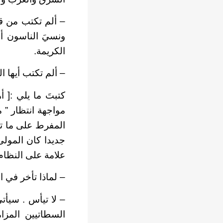
– ألم تكتب من قب
ونسيَ الناسون أن
الكريمة.
– ألم تكتب أيها ال
كتبتَ ما يلي :[ أ
مواجهة انتظار ” 
المفرط على ما تب
جديدا كان المولى
علامة على النظام 
– لماذا تأخر في 
– لا تيأس . سيأتي
السطاتيين
المزا