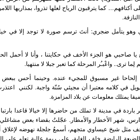
أكتافهم… كما يترقبون الرياح لعلها تذروا، بمذاريها اللامر
لنازفة.
وهو يتأمل ضجري: أنتَ ترسم صورة لا توجد إلا في خيالك
ع يا صاحبي هو الجزء الأخف في حكايتنا ، وأنا لا أحمل الحك
لِما ترى.. واعْبـُر المرحلة كما تعبر جبلا لا منتهيا.
 إلحاحا غير مسبوق للمجيء عنده. وحينما أحس ببعض 
ل في كلامه معتبرا أن مجيئي سُنّة واجبة. لكنني
اعتذرتُ
يفا يمتلك معلومات عن بلاد المزامزة.
باردة في مدينة لا تملك من حاضرها إلا خيالا قاعدا بارت
س، شهر الأخطار والأمطار. عجّلتُ بقضاء بعض مشاغلي ث
ف مثل شيخ عيساوي متجهم، أسمعُ جلجلة نهوضه لإغلاق أب
لضيعة الرابضة خلف الغابة، على ربوة عالية تعلو على ا