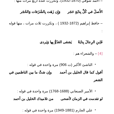
– أحمد شوقي (1870-1932)، وتكررت عنده أربع مرات منها :
الأَصلُ في كُلِّ بِنايَةٍ حَجَر وَإِن زَهَت بِالشُرُفات وَالحُجَر
– حافظ إبراهيم (1872-1932 ) ، وتكررت ثلاث مرات ، منها قوله
:
فَاِبنِ الرِجالَ بِنايَةً يَشقى العَدُوُّ بِها وَيَردى
– والشعراء هم :
[4]
الناشئ الأكبر (ت 906) مرة واحدة في قوله :
أقول كما قال الخليل بن أحمد وإن شتَّ ما بين الناظمين في
الشعر
الأمير الصنعاني (1688-1768) مرة واحدة في قوله :
لو تقدمت في الزمان لأضحى من تلاميذك الخليل بن أحمد
علي الجارم (1881-1949) مرة واحدة في قوله :