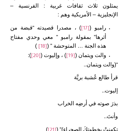
يمثلون ثلاث ثقافات غربية : الفرنسية –
الإنجليزية – الأمريكية وهم :
رامبو (
) ، مصدرا قصيدته “قبضة من
[17]
أثرها” بمقولة رامبو ” معي وحدي مفتاح
هذه الجنة … المتوحشة ” (
)
[18]
والت ويتمان (
) ، وإليوت (
):
[20]
[19]
“(والت ويتمان..
قرأ طالع عُشبة بريَّة
إليوت..
بذرَ صوته في أرضِه الخراب
وأنتَ..
تكهنتْ بخطوتِكَ الصحراء)” (
)
[21]