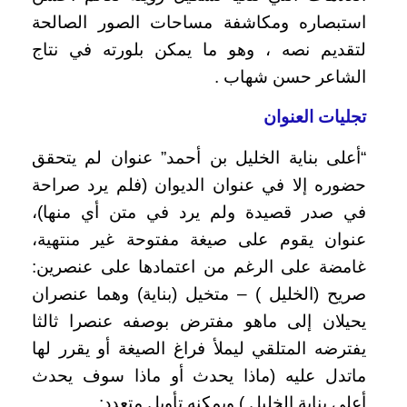
استبصاره ومكاشفة مساحات الصور الصالحة
لتقديم نصه ، وهو ما يمكن بلورته في نتاج
الشاعر حسن شهاب .
تجليات العنوان
“أعلى بناية الخليل بن أحمد” عنوان لم يتحقق
حضوره إلا في عنوان الديوان (فلم يرد صراحة
في صدر قصيدة ولم يرد في متن أي منها)،
عنوان يقوم على صيغة مفتوحة غير منتهية،
غامضة على الرغم من اعتمادها على عنصرين:
صريح (الخليل ) – متخيل (بناية) وهما عنصران
يحيلان إلى ماهو مفترض بوصفه عنصرا ثالثا
يفترضه المتلقي ليملأ فراغ الصيغة أو يقرر لها
ماتدل عليه (ماذا يحدث أو ماذا سوف يحدث
أعلى بناية الخليل ) ويمكنه تأويل متعدد: