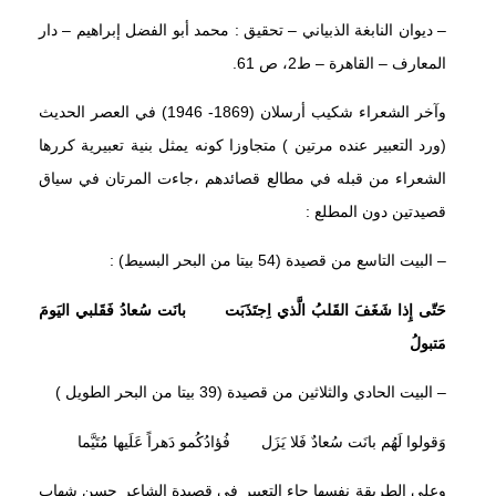
– ديوان النابغة الذبياني – تحقيق : محمد أبو الفضل إبراهيم – دار
المعارف – القاهرة – ط2، ص 61.
وآخر الشعراء شكيب أرسلان (1869- 1946) في العصر الحديث
(ورد التعبير عنده مرتين ) متجاوزا كونه يمثل بنية تعبيرية كررها
الشعراء من قبله في مطالع قصائدهم ،جاءت المرتان في سياق
قصيدتين دون المطلع :
– البيت التاسع من قصيدة (54 بيتا من البحر البسيط) :
حَتّى إِذا شَغَفَ القَلبُ الَّذي اِجتَذَبَت بانَت سُعادُ فَقَلبي اليَومَ
مَتبولُ
– البيت الحادي والثلاثين من قصيدة (39 بيتا من البحر الطويل )
وَقولوا لَهُم بانَت سُعادٌ فَلا يَزَل فُؤادُكُمو دَهراً عَلَيها مُتَيَّما
وعلى الطريقة نفسها جاء التعبير في قصيدة الشاعر حسن شهاب