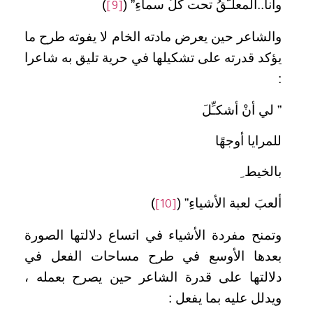
وأنا..المعلـَّقُ تحت كلِّ سماءِ” (
)
[9]
والشاعر حين يعرض مادته الخام لا يفوته طرح ما
يؤكد قدرته على تشكيلها في حرية تليق به شاعرا
:
” لي أنْ أشكـِّلَ
للمرايا أوجهًا
بالخيط ِ
ألعبَ لعبة الأشياءِ” (
)
[10]
وتمنح مفردة الأشياء في اتساع دلالتها الصورة
بعدها الأوسع في طرح مساحات الفعل في
دلالتها على قدرة الشاعر حين يصرح بعمله ،
ويدلل عليه بما يفعل :