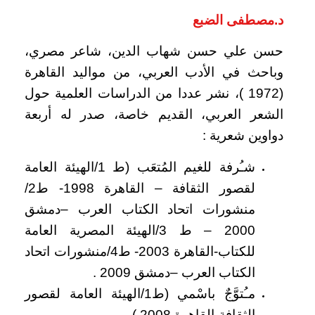
د.مصطفى الضبع
حسن علي حسن شهاب الدين، شاعر مصري،
وباحث في الأدب العربي، من مواليد القاهرة
(1972 )، نشر عددا من الدراسات العلمية حول
الشعر العربي، القديم خاصة، صدر له أربعة
دواوين شعرية :
شـُرفة للغيم المُتعَب (ط 1/الهيئة العامة
لقصور الثقافة – القاهرة 1998- ط2/
منشورات اتحاد الكتاب العرب –دمشق
2000 – ط 3/الهيئة المصرية العامة
للكتاب-القاهرة 2003- ط4/منشورات اتحاد
الكتاب العرب –دمشق 2009 .
مـُتوَّجٌ باسْمي (ط1/الهيئة العامة لقصور
الثقافة-القاهرة 2008 ).