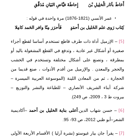
أَحَاطَ بآثار الْخلِيلِ بْنَ إِحاطَةَ فيَّاضِ البَيَانِ مُدَقِّقِ
عمر الأنسي (1821-1876) مرة واحدة في قوله :
كِتاب رَوى علم الخَليل بن أَحمَدٍ فَأَحرَز مِنّا وافر الحَمد كامِلا
– الإزميل أداة ذات طرف قاطع تستخدم أساسا لقطع أجزاء
[5]
صغيرة أو أشكال غير عادية ، وتدفع في القطع المشغولة باليد أو
بمطرقة ، وتصنع على أشكال مختلفة وتستخدم في الخشب
والحجر والمعدن . والإزميل من أقدم الأدوات ، صنع قديما من
الحجارة ، ثم من المعادن اللينة (الموسوعة العربية الميسرة –
شركة أبناء الشريف الأنصاري – للطباعة والنشر والتوزيع –
بيروت ط 3 ، 2009، ص 249).
– حسن شهاب الدين:
أعلى بناية الخليل بن أحمد
–أكاديمية
[6]
الشعر–أبو ظبي 2012، ص 93- 95.
– يقرأ جان بيار غيوستو (نشرة آرليا ) الأقسام الأربعة الأولى
[7]