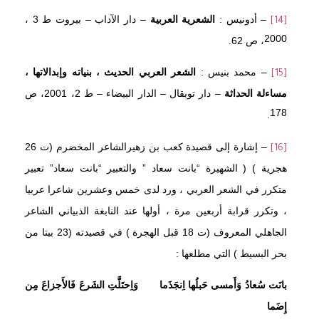
– أدونيس :
الشعرية العربية
– دار الآداب – بيروت ط 3 ،
[14]
2000، ص 62.
– محمد بنيس :
الشعر العربي الحديث ، بنياته وإبدالاتها ،
[15]
مساءلة الحداثة
– دار توبقال – الدار البيضاء – ط 2، 2001، ص
178.
– إشارة إلى قصيدة كعب بن زهيرالشاعر المخضرم (ت 26
[16]
هجرية ) ( الشهيرة “بانت سعاد ” والتعبير “بانت سعاد” تعبير
متكرر في الشعر العربي ، ورد لدى خمس وعشرين شاعرا عربيا
، وتكرر قرابة أربعين مرة ، أولها عند النابغة الذبياني الشاعر
الجاهلي المعروف (ت 18 قبل الهجرة ) في قصيدته (23 بيتا من
بحر البسيط ) التي مطلعها :
بانَت سُعادُ وَأَمسى حَبلُها اِنجَذَما وَاِحتَلَّتِ الشَرعَ فَالأَجزاعَ مِن
إِضَما