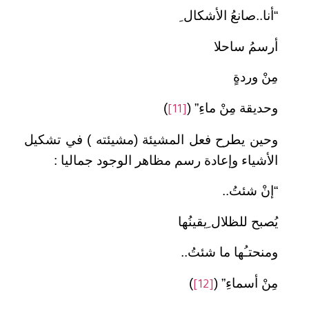
“أنا..صانعُ الأشكال ِ
أرسمُ ساحلا
مِنْ وردةٍ
وحديقة مِنْ ماءِ” (
)
[11]
وحين يطرح فعل المشيئة (مشيئته ) في تشكيل
الأشياء وإعادة رسم مظاهر الوجود جماليا :
“إنْ شئتُ..
يُصبح للظلال ِيقينُها
ومنحتـُها ما شئتُ..
مِنْ أسماءِ” (
)
[12]