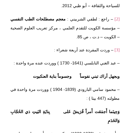
للسياحة والثقافة – أبو ظبي 2012.
– راجع : لطفي الشربيني :
معجم مصطلحات الطب النفسي
[2]
– مؤسسة الكويت للتقدم العلمي ، مركز تعريب العلوم الصحية
– الكويت – د.ت ، ص 85.
– وردت المفردة عند أربعة شعراء :
[3]
– عبد الغني النابلسي (1641- 1730 ) ووردت عنده مرة واحدة :
وبجهل أراك تبني نفوساً وجسوماً بناية العنكبوت
– محمود سامي البارودي (1839- 1904 ) ووردت مرة واحدة في
مطولته (447 بيتا ) :
وَحِينَما أَجمَعَت أَمراً قُرَيشُ عَلى بِنايَةِ البَيتِ ذي الحُجّابِ
وَالخَدَمِ