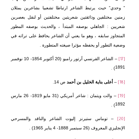
” وحدي” حيث يرتبط الشاعر ارتباطا تشعبيا بشاعرين يمثلان
زمنين مختلفين وذائقتين شعريتين مختلفتين أو لنقل بعصرين
شعريين : الجاهلي بوصفه المبتدأ ، والحديث بوصفه المطور
المتجاوز سابقه ، وهو ما يعني أن الشاعر يحافظ على تراثه في
وضعية التطور أو يحفظه مؤثرا صيغته المتطورة .
– الشاعر الفرنسي آرتور رامبو (20 أكتوبر 1854- 10 نوفمبر
[17]
1891) .
–
أعلى بناية الخليل بن أحمد
ص 14.
[18]
– والت ويتمان : شاعر أمريكي (31 مايو 1819- 26 مارس
[19]
1892) .
– توماس ستيرنز إليوت الشاعر والناقد والمسرحي
[20]
الإنجليزي المعروف (26 سبتمبر 1888- 4 يناير 1965) .