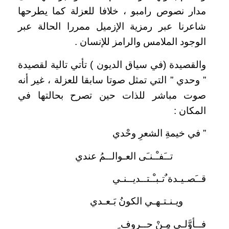
مدار نصوص رامبو ، خلافا للعزلة كما يطرحها
شاعرنا عبر رمزية الإزميل ممررا الحالة عبر
الوجود الملامس والرامز للإنسان .
والقصيدة (في سياق الديون ) تأتي تالية لقصيدة
” وحدي ” التي تمثل صوتا سابقا للعزلة ، غير أنه
صوت مباشر للذات حين تصرح بحالتها في
المكان :
” في خيمةِ الشعرِ وحْدي
تــَفـْـنـَى العـوالــمُ عندي
قــَصـيـدة ٌتـبـْـتــديــنـي
ويـنـتـهـي الكونُ بَـعـدي
فــأوَّلـي مِـنْ حــروف ٍ