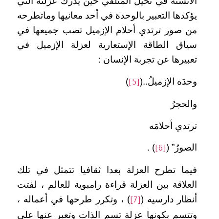
الأنسنة في تخيل المتلقي حين يدرك عزلته التي
يؤكدها التعبير بالوحدة في أحد معانيها وماتطرحه
من صور ترتدي أحلام الإزميل تصب جميعها في
سياق الطاقة الإستعارية لعزلة الإزميل في
تعبيرها عن تجربة الإنسان :
وحدَه الإزميلُ..(
)
[5]
والحجرُ
ترتدي أحلامَه
الصورُ” (
) .
[6]
فيما تطرح العزلة بعدا ثقافيا تتمثل في تلك
العلاقة بين العزلة قراءة رامبوية للعالم ، لفتت
أنظار دارسيه (
) ، وتكرر طرحها في أعماله ،
[7]
وتتسم بكونها عزلة تسم الذات وتعبر عنها على