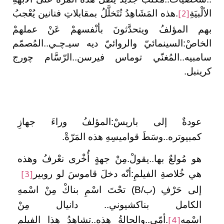
الألْبيَةِ
.هذه المَشَاهِدُ تُتَخلَّلُ بمقابلاتِ فنانين يُعْجبُ
[2]
بهم المؤلفُ ويتحدَّثونَ بأنْفسهمْ عَنْ عملهمْ
الخاصْ:السينمائيّ والروائيّ ديه سيـﭼـي..المُصمّم
سامبيه..المُغنّي توماس فيرسن..الرّسَّام ﭼورج
كرينبل.
عودةٌ إلى باريسْ:المؤلفُ وراءَ جهازِ
كمبيوتره..وسَطَ قواميسِهِ هذه المَرّةْ.
هو مُولعٌ بها..يقولْ.مِنْ جهةٍ أُخْرى نعْرفُ وهذه
هي خُلاصةِ الفيلمِ:أنّه دخلَ قاموسَ لو روبير
[3]
إلى حَرْفِ (ب/
B
) تحْتَ اسْمِ بناكْ مِنْ اسْمهِ
الكامل بناكشيوني.. دانيال مِنْ
اسْمه
.أمّي..والحالةُ هذه..تشاهدُ هذا الفيلم
[4]