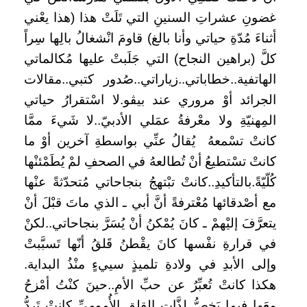
غضونِ عشراتِ السنينِ التي تَلَتْ هذا (هذا يعْني
أثناءَ مُدّةِ حياتي وأنا بالغ) قاومَ انْشغالُ بالِها سِراً
كلَّ (براهين النجاح) التي جَلَبتْ عليها مُكالماتي
الهاتفية..خطاباتي..زياراتي..صُدور كتبي..مقالات
الجرائد أوْ مروري عند بيڤو.لا اسْتقرارُ حياتي
المِهنيّةِ ولا معْرفةُ عمَلي الأدبيّ..لا شَيءَ ممَّا
كانتْ تسْمعهُ يُقالُ عنِّي بواسطةِ آخرين أوْ ما
كانتْ تسْتطيعُ أنْ تُطالعهُ في الصحفِ لمْ يُطَمْئنْها
كُلّيّةً.بالتأكيدِ..كانتْ تبْتهجُ بنجاحاتي مُتحدّثةً عنْها
مع أصْدقائها مُعْترفةً أنَّ أبي ـ الذي ماتَ قبْلَ أنْ
يتعرَّفَ إليْهمْ ـ كانَ يُمْكنُ أنْ يُسَرَّ بنجاحاتي..لكنْ
في قرارةِ نفْسها كانَ يقْطنُ قَلقُ أنّها تَسبَّبتْ
وإلى الأبدِ في ولادةِ تلميذٍ سييءٍ منْذُ البداية.
هكذا كانتْ تُعبِّرُ عن حبِّ الأمِ..حينَ كنْتُ أمْزحُ
معَها فيما يَخصُّ لذَّاتِ القلقِ الأُموميِّ كانتْ تَردُّ