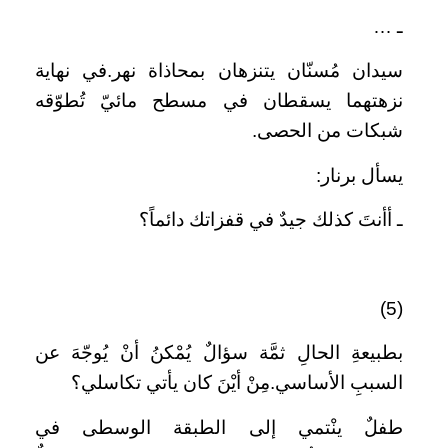
ـ …
سيدان مُسنّان يتنزهان بمحاذاة نهر.في نهاية
نزهتهما يسقطان في مسطح مائيّ تُطوّقه
شبكات من الحصى.
يسأل برنار:
ـ أأنتَ كذلك جيدٌ في قفزاتك دائماً؟
(5)
بطبيعةِ الحالِ ثمَّة سؤالٌ يُمْكنُ أنْ يُوجّهَ عن
السببِ الأساسي.مِنْ أيْنَ كان يأتي تكاسلي؟
طفلٌ ينْتمي إلى الطبقة الوسطى في