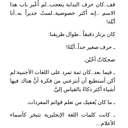
قف..كان حرف البداية يتعجب..لم أَعْبر باب هذا
الاسم ..إنه أكثر خصوصية..لستُ جديراً به..أنا
أبْله!
كان برنار دقيقاً ..طوال طريقنا:
ـ حرف صغير جداً..أبْلهْ!
ضحكاتُُ أخّيْن.
ـ فيما بعد..كان ثمة تمرد على اللغات الأجنبية:لم
أكن أستطيع أن أنتزعني من فكرة أنَّ هناك فيها
أشياء أكثر ذكاءً بالقياس إليَّ.
ـ ما كان يُعفيك من تعلم قوائم المفردات.
ـ كانت كلمات اللغة الإنجليزية تتبخر كأسماء
الأعلام…