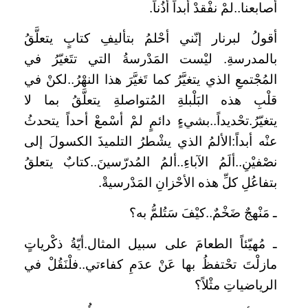
أصابعنا..لمْ نفْقدْ أبداً أذُناً.
أقولُ لبرنار إنّني أحْلمُ بتأليفِ كتابٍ يتعلَّقُ
بالمدرسةِ. ليْست المَدْرسةُ التي تتَغيّرُ في
المُجْتمعِ الذي يتغيَّرُ كما تَغيَّرَ هذا النهْرُ..لكنْ في
قلْبِ هذه البَلْبلةِ المُتواصلةِ يتعلَّقُ بما لا
يتغيّرُ.تحْديداً..بشيءٍ دائمٍ لمْ أسْمعْ أحداً يتحدثُ
عنْه أبداً:الألمُ الذي يشْطرُ التلميذَ الكسولَ إلى
نصْفيْنِ..ألَمُ الآباءِ..ألمُ المُدرّسينَ..كتابٌ يتعلقُ
بتفاعُلِ كلِّ هذه الأحْزانِ المَدْرسيةْ.
ـ مَنْهجٌ ضَخْمٌ..كيْفَ سَتُلمُّ به؟
ـ مُهيّئاً الطعامَ على سبيل المثال.أيّةُ ذكْرياتٍ
مازلْتَ تحْتفظُ بها عَنْ عدَمِ كفاءتي..فلْنَقُلْ في
الرياضياتِ مثْلاً؟