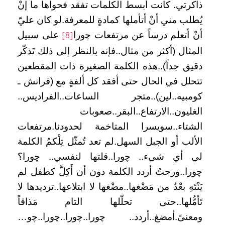
ذاكرتي. كانت أبسط الكلمات تفقد فحواها ما إنْ
يُطلب مني أنْ أتأملها كمادةٍ للمعرفة.لو كان عليّ
أنْ أتعلم درساً عن مرتفعات ﭼورا
على سبيل
[8]
المثال (أكثر من مثال..فإنه بالنظر إلى ذلك تَذكّر
دقيق جداً)..هذه الكلمة الصغيرة ذات المقطعين
تتحلل في الحال حتى أفقد كل ألفةٍ مع (فرانش ـ
كومبيه..لين)..متجر الساعات..الفراديس..
الغليون..الارتفاع..البقر..صعوبات
الشتاء..سويسرا المتاخمة لحدودنا.مرتفعات
الألب أو الجبل السهل.لم تعد تُمثّل تِلْكمُ الكلمة
لي أي شيء.. ﭼورا..قلتها لنفسي.. ﭼورا؟
ﭼورا..ورحتُ أردد الكلمة دون أن أَكِلَّ كطفل لم
يَنْتَهِ بعْدُ من مَضْغها..مضْغها لا ابتلاعها..ترديدها لا
تَأمُّلها..حتى تحلّلها التام مَذاقاً
ومعنىً.أمضغ..أردد.. ﭼورا..ﭼورا..ﭼورا..ﭼو…