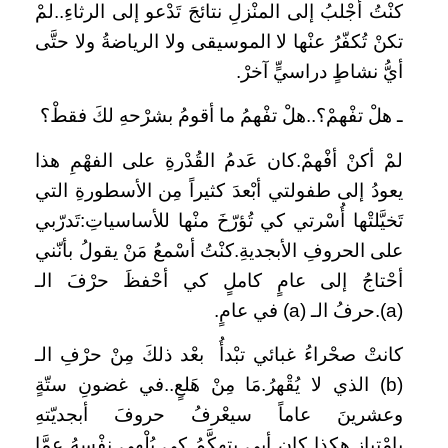
كنْتُ أَجْلبُ إلى المنْزلِ نتائجَ تَدْعو إلى الرثاءِ..لمْ
تكنْ تُكفّرُ عنْها لا الموسيقى ولا الرياضةُ ولا حتَّى
أيُّ نشاطٍ دراسيٍّ آخرْ.
ـ هلْ تفْهمْ؟..هلْ تفْهمُ ما أقومُ بشرْحهِ لكَ فقطْ؟
لمْ أكنْ أفْهمْ.كان عَدمُ القُدْرةِ على الفهْمِ هذا
يعودُ إلى طفولتي أبْعدَ كثيراً مِن الأسطورةِ التي
تَخيَّلتْها أُسْرتي كي تُؤرّخَ منْها للأساسياتِ:تَدرّبي
على الحروفِ الأبجديةِ.كنْتُ أسْمعُ مَنْ يقولُ بأنّني
أحْتاجُ إلى عامٍ كاملٍ كي أحْفظَ حرْفَ الـ
(
a
).حرفُ الـ (
a
) في عامٍ.
كانتْ صحْراءُ غبائي تبْدأُ بعْد ذلكَ مِنْ حرْفِ الـ
(
b
) الذي لا يُقْهرُ.مَا مِنْ هَلعٍ..في غضونِ ستّةٍ
وعشرينَ عاماً سيعْرفُ حروفَ أبجديّتهِ
بامْتيازٍ.هكذا كان أبي يتهكَّمُ كي يُلْهي نفْسهُ عمَّا