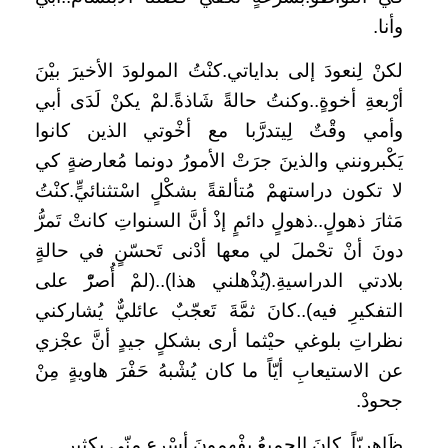
وأنا.
لكنْ لِنعودَ إلى بداياتي.كنْتُ المولودَ الأخيرَ بيْنَ
أرْبعةِ أخوةٍ..وكنتُ حالةً شَاذةً.لمْ يكنْ لَدَى أبي
وأمي وقْتٌ لِيتدرَّبا مع أخْوتي الذين كانوا
يَكْبرونني والذينَ جرَتْ الأمورُ دونما مُعارضةٍ كي
لا تكون دراستهمْ مُتألقةً بشكْلٍ اسْتثنائيٍّ.كنْتُ
مَثارَ ذهولٍ..ذهولٍ دائمٍ إذْ أنَّ السنواتِ كانتْ تَمرُّ
دونَ أنْ تحْملَ لي معها أدْنى تَحسّنٍ في حالةٍ
بلادتي الدراسيةِ.(يُذْهلني هذا)..(لمْ أُصرّْ على
التفكيرِ فيه)..كانَ ثمَّةَ تَعجّبٌ عائليٌّ يُشاركني
نظراتِ بلوغي حيْثما أرى بشكلٍ جيدٍ أنَّ عجْزي
عن الاستيعابِ أيّاً ما كان يُشْبهُ حَفْرَ هاويةٍ مِنْ
جحودْ.
ظَاهريّاً..كانَ الجميعُ يفْهمونَ أسْرع منّي بكثيرٍ.