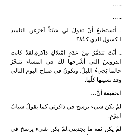
ـ …
ـ …
ـ أتستطيعُ أنْ تقولَ لي شيْئاً آخرَعن التلميذِ
الكسولِ الذي كنتُهُ؟
ـ أنْتَ تتذمَّرُ مِنْ عدَمِ امْتلاكِ ذاكرةٍ.لقدْ كانت
الدروسُ التي أشْرحها لكَ في المساءِ تتبخّرُ
حالما يَجيءُ الليلُ. وتكونُ في صباح اليوم التالي
وقد نسيتها كلَّها.
الحقيقة أنَّ…
لمْ يكن شيء يرسخ في ذاكرتي كما يقولُ شبابُ
اليوْمِ.
لمْ يكن ثمة ما يجذبني.لمْ يكن شيء يرسخ في