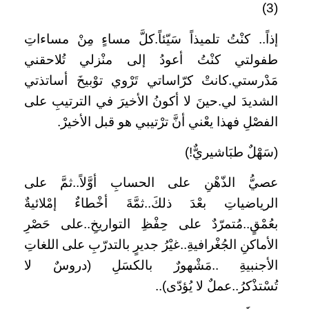
(3)
إذاً.. كنْتُ تلميذاً سَيّئاً.كلَّ مساءٍ مِنْ مساءاتِ
طفولتي كنْتُ أعودُ إلى منْزلي تُلاحقني
مَدْرستي.كانتْ كرّاساتي تَرْوي توْبيخَ أساتذتي
الشديدَ لي.حينَ لا أكونُ الأخيرَ في الترتيبِ على
الفصْلِ فهذا يعْني أنَّ ترْتيبي هو قبل الأخيرْ.
(سَهْلٌ طبَاشيريٌّ!)
عصيُّ الذّهْنِ على الحسابِ أوَّلاً..ثمَّ على
الرياضياتِ بعْدَ ذلكَ..ثمَّةَ أخْطاءٌ إمْلائيةٌ
بعُمْقٍ..مُتمرّدٌ على حِفْظِ التواريخِ..على حَصْرِ
الأماكنِ الجُغْرافيةِ..غيْرُ جديرٍ بالتدرّبِ على اللغاتِ
الأجنبيةِ ..مَشْهورٌ بالكسَلِ (دروسٌ لا
تُسْتذْكرُ..عملٌ لا يُؤدّى)..