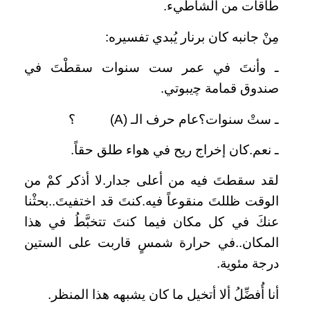
طاقات من الشاطيء.
مِنْ جانبه كان برنار يُبدي تفسيره:
ـ وأنتَ في عمر ست سنوات سقطْتَ في
صندوق قمامة ﭼيبوتي.
ـ ستْ سنوات؟عام حرف الـ (
(A
؟
ـ نعم.كان إخراج ريح في هواء طلق حقاً.
لقد سقطتَ فيه من أعلى جدار.لا أذكر كمْ من
الوقت ظللتَ منقوعاً فيه.كنتَ قد اختفيتَ..بحثْنا
عنكَ في كل مكان فيما كنتَ تتخبَّطُ في هذا
المكان..في حرارة شمسٍ قاربت على الستين
درجة مئوية.
أنا أُفضِّلُ ألا أتخيل ما كان يشبهه هذا المنظر.