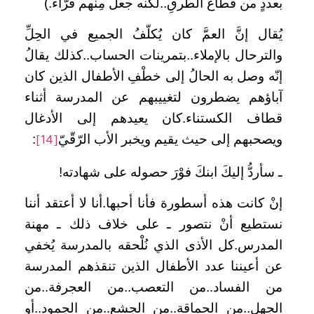
بعددٍ من قُطَّاع الطُّرقِ..لكنه جعلَ مِنْهم قُرّاءً.)
يُقال إنَّ العمَّ كان يُكلّفُ الجميع في الحِلِّ
والترحال بالإملاء..بتمرينات الحساب..كذلك يقالُ
إنّه وصل به الحالُ إلى خطْفِ الأطفال الذين كان
آباؤهم يضطرون لتغييبهم عن المدرسة أثناء
قطاف الكستناء.كان يعيدهم إلى الأدغال
ويصحبهم إلى حيث يقيم ويخبر الأب الرّقّيّ
:
[14]
ـ سأردُّ إليكَ ابنكَ فوْرَ حصوله على شهادته!
إنْ كانت هذه أسطورة فأنا أحبها.أنا لا أعتقد أننا
نستطيع أنْ نتصور ـ على خلاف ذلك ـ مهنة
المدرس.كل الأذى الذي نُلْحقه بالمدرسة يُخفي
عن أعيننا عدد الأطفال الذين تنقذهم المدرسة
من الفساد..من التعصب..من العجرفة..من
الجهل..من الحماقة..من الجشع..من الجمود..أو