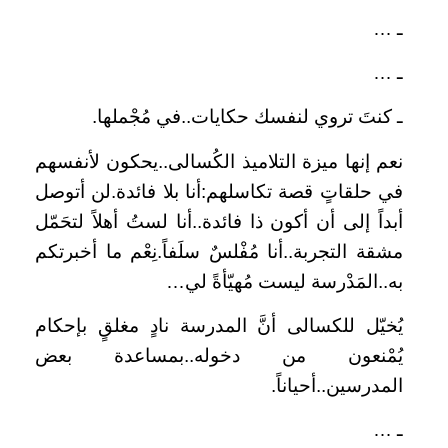
ـ …
ـ …
ـ كنتَ تروي لنفسك حكايات..في مُجْملها.
نعم إنها ميزة التلاميذ الكُسالى..يحكون لأنفسهم
في حلقاتٍ قصة تكاسلهم:أنا بلا فائدة.لن أتوصل
أبداً إلى أن أكون ذا فائدة..أنا لستُ أهلاً لتحَمّل
مشقة التجربة..أنا مُفْلسٌ سلَفاً.نِعْم ما أخبرتكم
به..المَدْرسة ليست مُهيّأةً لي…
يُخيّل للكسالى أنَّ المدرسة نادٍ مغلقٍ بإحكام
يُمْنعون من دخوله..بمساعدة بعض
المدرسين..أحياناً.
ـ …