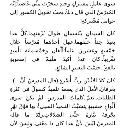
سوى عاملٍ مشتركٍ وحيدٍ.سخرْتَ منِّي غَاضباً:إنّه
المُدرّسُ الذي قال ذلكَ.يجبُ تحْويلُ الكسورِ إلى
عواملَ مُشْتركةٍ!
كانَ السيدانِ يبْتسمانِ طوالَ نُزْهتهما.كلُّ هذا
بعيدٌ جداً خلْفهما.عمِلَ أحدُهما مُدرّساً خلالَ
خمْسةٍ وعشرينَ عاماً:ألْفانِ وخمْسِمائةِ تلْميذٍ
تقْريباً..كانَ عددٌ أكيدٌ منْهمْ في [صعوبةٍ
بالغةٍ]..حسْبَ التعبيرِ الشائعِ.
كانَ كلا الاثْنيْنِ ربَّ أُسْرةٍ.(قال المدرسُ أنَّ…)..
يعْرفانْ.الأملُ الذي يضعهُ تلميذٌ كسولٌ في كثْرةِ
الطلبات..نعمْ..كلماتُ المدرسِ لمْ تكنْ سوى
ألْواحٍ خشبيةٍ يتشبَّثُ التلميذُ السييءُ بها فوْقَ نهْرٍ
يجْرفهُ تيَّارهُ حتَّى الشلالاتِ.ردَّدَ ما قاله
المدرسُ.ليْسَ لأنَّ هذا كان ذا معْنى..وليسَ لأن