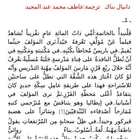
دانيال بناك ترجمة:عاطف محمد عبد المجيد
ـ 1ـ
فَلْنبدأْ بالخاتمة:أمِّي ذاتُ المائةِ عامٍ تقْريباً تُشاهدُ
فيلماً عَنْ مُؤلِّفٍ تَعْرفهُ جَيّداً.نَرى المؤلفَ حيثُما
يُقيمُ..في باريسْ مُحاطاً بكُتُبِهِ..في مَكْتبتهِ ومَكْتبِهِ في
آنْ.تُطلُّ النافذةُ على فِناءِ مَدْرسةٍ.جَلَبَةٌ مُسلّيةٌ.نعْرفُ
أنَّهُ خلالَ ربْعِ قَرْنٍ مَارسَ المؤلفُ مِهْنةَ التدْريسِ وأنّه
لوْ كانَ اخْتارَ هذه الشَّقَّةَ التي تطلُّ على ساحتيْنِ
للاسْتراحةِ فهذا على طريقةِ عامِلِ سِكّةِ حديدٍ كانَ
يتقاعدُ أعْلى مَحطّةِ الفَرْزِ.ثمَّ نرى المؤلفَ في
أسْبانيا..في إيطاليا وهو يتناقشُ مع مُترْجمي كتبهِ
مُمَازحاً أصْدقاءه البُنْدقيّينَ
وسَائراً على هضبةِ
[1]
ڤيركور وحيداً..في ظِلِّ سحابةٍ مِن المُرْتفعاتِ يقولُ
ناطقاً:مِهْنةٌ..لُغةٌ..أسْلوبٌ..بناءٌ روائيٌّ
..شخْصياتٌ..مكْتبٌ جديدٌ يطلُّ هذه المَرّةْ على الأُبَّهةِ