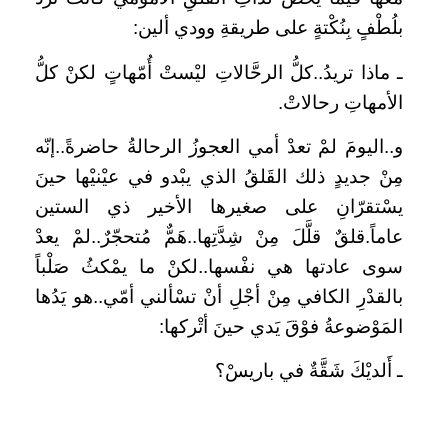
بلُطْفٍ بِنُكْتةٍ على طريقةِ وودي ألين:
ـ ماذا تريدُ..كلُّ الرحَّالاتِ ليْستْ أُمّهاتٍ لكنْ كلُّ
الأمهاتِ رحالاتْ.
و..اليومَ لمْ تعدْ أمي العجوزُ الرحالةُ حاضرةً..إنّه
مِنْ جديدٍ ذلك القَلقُ الذي يبْدو في عيْنيْها حينَ
يسْتقرّانِ على صغيرها الأخير ذي الستين
عاماً.قلقٌ قلَّلَ مِنْ شِدَّتِها..هَمٌّ مُتحجّرٌ..لمْ يعدْ
سوى عادتها هي نفْسها..لكنْ ما يمْكثُ صَلْباً
بالقدْرِ الكافي مِنْ أجْلِ أنْ تسْألني أمّي..هو يَدُها
المَوْضوعةُ فوْقَ يَدي حينَ أتْركها:
ـ أَلديْكَ شَقَّةٌ في باريسْ؟