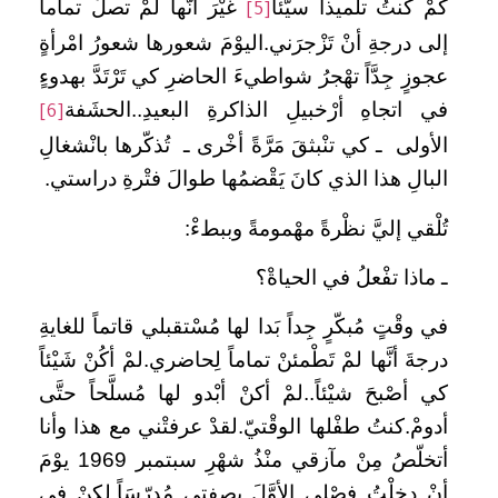
كمْ كنتُ تلميذاً سيّئاً
غيْرَ أنَّها لمْ تصلْ تماماً
[5]
إلى درجةِ أنْ تَزْجرَني.اليوْمَ شعورها شعورُ امْرأةٍ
عجوزٍ جِدَّاً تهْجرُ شواطيءَ الحاضرِ كي تَرْتَدَّ بهدوءٍ
في اتجاهِ أرْخبيلِ الذاكرةِ البعيدِ..الحشَفة
[6]
الأولى ـ كي تنْبثقَ مَرَّةً أخْرى ـ تُذكّرها بانْشغالِ
البالِ هذا الذي كانَ يَقْضمُها طوالَ فتْرةِ دراستي.
تُلْقي إليَّ نظْرةً مهْمومةً وببطءْ:
ـ ماذا تفْعلُ في الحياةْ؟
في وقْتٍ مُبكّرٍ جِداً بَدا لها مُسْتقبلي قاتماً للغايةِ
درجةَ أنَّها لمْ تَطْمئنْ تماماً لِحاضري.لمْ أكُنْ شَيْئاً
كي أصْبحَ شيْئاً..لمْ أكنْ أبْدو لها مُسلَّحاً حتَّى
أدومْ.كنتُ طفْلها الوقْتيّ.لقدْ عرفتْني مع هذا وأنا
أتخلّصُ مِنْ مآزقي منْذُ شهْرِ سبتمبر 1969 يوْمَ
أنْ دخلْتُ فصْلِي الأوَّلَ بصفتي مُدرّسَاً.لكنْ في