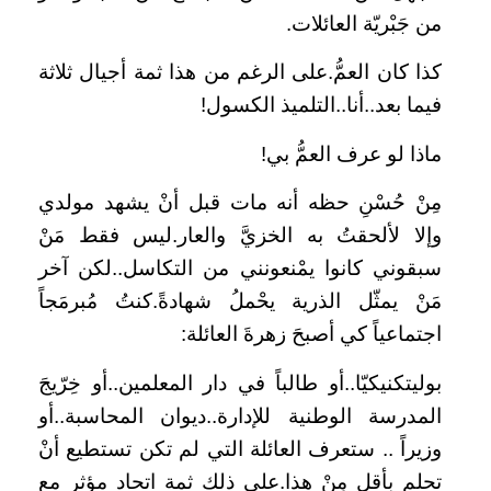
من جَبْريّة العائلات.
كذا كان العمُّ.على الرغم من هذا ثمة أجيال ثلاثة
فيما بعد..أنا..التلميذ الكسول!
ماذا لو عرف العمُّ بي!
مِنْ حُسْنِ حظه أنه مات قبل أنْ يشهد مولدي
وإلا لألحقتُ به الخزيَّ والعار.ليس فقط مَنْ
سبقوني كانوا يمْنعونني من التكاسل..لكن آخر
مَنْ يمثّل الذرية يحْملُ شهادةً.كنتُ مُبرمَجاً
اجتماعياً كي أصبحَ زهرةَ العائلة:
بوليتكنيكيّا..أو طالباً في دار المعلمين..أو خِرّيجَ
المدرسة الوطنية للإدارة..ديوان المحاسبة..أو
وزيراً .. ستعرف العائلة التي لم تكن تستطيع أنْ
تحلم بأقل مِنْ هذا.على ذلك ثمة اتحاد مؤثر مع