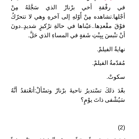
في رفْقةِ أخي برْنارْ الذي سَجَّلهُ مِنْ
أجْلها.تشاهده مِنْ أَوّلهِ إلى آخرهِ وهي لا تتحرّكُ
فوْقَ مقْعدِها..عيْناها في حالةِ ترْكيزٍ شديدٍ..دونَ
أنْ تنْبسَ بِبِنْتِ شَفةٍ في المساءِ الذي حَلَّ.
نهايةُ الفيلمْ.
مُقدّمةُ الفيلمْ.
سكوتْ.
بعْدَ ذلكَ تسْتديرُ ناحيةَ برْنارْ وتسْألْ:أتعْتقدُ أنَّهُ
سَيُشْفى ذاتَ يوْمٍ؟
(2)