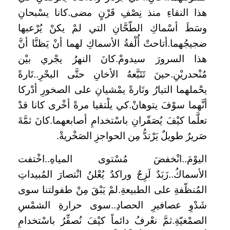
هذا النقاءِ منذ نِصْفِ قَرْنٍ مضى.كانا يسْبحانِ
وسَطَ أسْماكِ الطّحَّانِ التي لمْ يكنْ يُرْعبها
ضجيجُهما.أتاحتْ أُلْفةُ الأسماكِ لهما أنْ يَظنَّا أنَّ
هذا السرورَ سيدومْ.كانَ النهرُ يجْري بيْن
مُنْحدريْنِ.حينَ تَتَبَّعهُ الأخانِ حتَّى البحْرِ..تَارةً
يحْملهما التيارُ وتَارةً يمْشيانِ على الصخورِ أدْركا
أنَّهما سوْفَ يتوهانْ.كي يلْتقيا مرةً أخْرى كانا قدْ
تعلَّما كيْفَ يُصَفّرانِ باسْتخدامِ أصابعهما.كانَ ثمَّةَ
صَريرٌ طويلٌ يَرْتدُّ مِن الحواجزِ الصَخْريةْ.
اليوْمَ..انْخفضَ مُسْتوى المياهِ..اخْتفت
الأسماكُ..زَبَدٌ لَزِجٌ وراكدٌ يُعْلنُ انْتصارَ المُبيداتِ
المُنظّفةِ على الطبيعةِ.لمْ يَبْقَ مِنْ طفولتنا سوى
شَدْوِ عصافيرِ الحصادِ..سوى حرارةِ الشمْسِ
الصمْغيّةِ.ثمَّ نعْرفُ دائماً كيْفَ نُصفِّرُ باسْتخدامِ