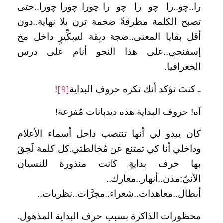
را..ﭼو..را ﭼو را ﭼو را ﭼورا ﭼورا ﭼورا..حتى
تصبح الكلمة مطرقةً ضخمة ترن بلا نهاية..دون
أقل بقايا المعنى..ضجة دبِقة لسِكِّيرٍ داخل مخ
إسفنجي..على هذا النحو أنام على درس
الجغرافيا.
ـ كنتَ تؤكد أنك تكره حروف البداية
!
[9]
آه! حروف البداية هذه ديدبانات مُفزعة!
كان يبدو لي أنها تنتصب داخل أسماء الأعلام
وداخلي أنا كي تمتنع عن مُخالطتي.كل كلمة لَحِقَ
بها حرف بدايةٍ كانت منذورة للنسيان
الآنيّ:مدن..أنهار..معارك..
أبطال..معاهدات..شعراء..مجرَّات..نظريات..
محظورات الذاكرة بسبب حرف البداية المذهول.