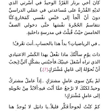
كانَ أخي برنار الفَرْدُ الوحيدُ في أُسْرتي الذي
لديْهِ القُدْرةُ على مُساعدتي في عمَلي الدراسيِّ
دونَ أنْ ألْجأ إلى حَبْسِ نفْسي كَمَحَارةٍ.كنَّا
نتقاسمُ الحُجْرةَ نفْسَها حتَّى دخولي الصفَّ
الخامسَ حيْثُ قُبلْتُ في مدرسةٍ داخليةٍ.
ـ في الرياضياتِ؟ بدأَ هذا بالحسابِ..أنتَ تعْرفُ!
ذاتَ يوْمٍ سألْتُكَ ماذا تفْعلُ بهذا الكَسْر الاعتيادي
الذي تراه أسْفلَ عينيْكَ.فأجبْتني بشكْلٍ آليٍّ:(يجبُ
أنْ نُحوّلهُ إلى عَامِلٍ مُشْتَرَكٍ
.)
[7]
لمْ يكنْ سوى عاملٍ مشترَكٍ ..إذاً عاملٌ مشتركٌ
وحيدٌ.لكنّكَ لا ترْجعُ عمَّا أنْتَ فيهِ:ألابُدَّ مِنْ تحْويلهِ
إلى عاملٍ مُشْترَكٍ!
كمْ كنْتُ لَحوحاً:فَكِّر قليلاً..يا دانيَل لا يُوجدُ هنا