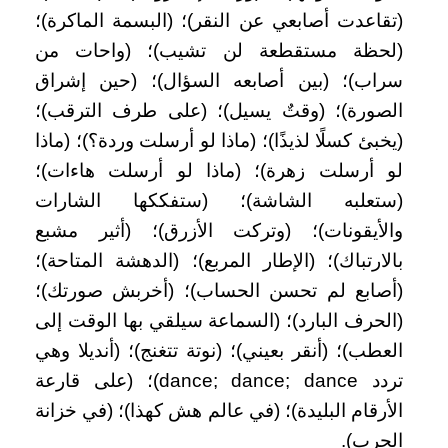
(تقاعدت أصابعي عن النقر)؛ (البسمة الماكرة)؛
(لحظة مستقطعة لن تشيب)؛ (واحات من
سراب)؛ (بين أصابعه السؤال)؛ (حين إشراق
الصورة)؛ (وقتٌ يسيل)؛ (على طرف الترقب)؛
(يخبئ كسلًا لذيذًا)؛ (ماذا لو أرسلت وردة؟)؛ (ماذا
لو أرسلت زهرة)؛ (ماذا لو أرسلت هاءات)؛
(ستعلبه الشاشة)؛ (ستفككها الشارات
والأيقونات)؛ (وتركت الأزرق)؛ (أثير مشبع
بالارتباك)؛ (الإطار المربع)؛ (الدهشة المتاحة)؛
(أصابع لم تحسن الحساب)؛ (أخربش صورتك)؛
(الحرف البارد)؛ (السماعة سيلقي بها الوقت إلى
العطب)؛ (أنقر بعيني)؛ (نوتة تتغنج)؛ (أنديلا وهي
تردد dance; dance; dance)؛ (على قارعة
الأرقام البليدة)؛ (في عالم هش كهذا)؛ (في خزانة
الحرب).