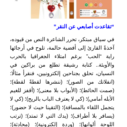
“تقاعدت أصابعي عن النقر”
في سياق مبتكر، تحرر الشاعرة النص من قيوده،
آخذةً القارئ إلى أفضية حالمة، تلوح في أرجائها
راية “الحب” برغم امتلاء الجغرافيا بالحرب
والأوبئة.. كتابة رشيقة تطلع من براكين في
النسيان، تحلق بجناحين إلكترونيين، فنقرأ مثالًا:
(انفلاتك من الصور)؛ (ننشرها لقطةً لقطة)؛
(صمت الحائط)؛ (الأبواب بلا معنى)؛ (أقفز للغيم
الأبله أمامي)؛ (كي لا يعترف الباب بالريح)؛ (كي لا
يتجمل اللقاء بالمسافة)؛ (التقينا حيث لا حضور)؛
(يسافر بلا أطراف)؛ (يدك التي لا تمتد)؛ (ترتب
اللوحة ألوانها)؛ (وردة إلكترونية)؛ (محادثة)؛