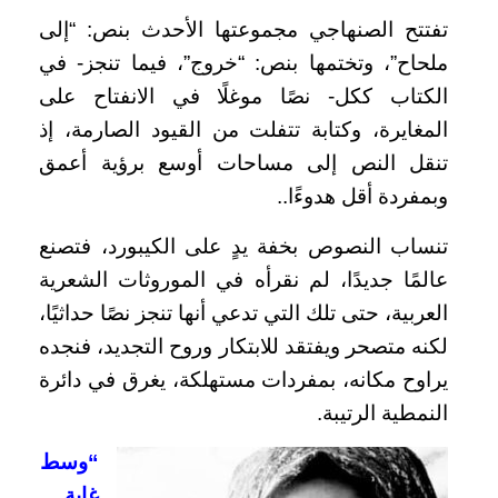
تفتتح الصنهاجي مجموعتها الأحدث بنص: “إلى
ملحاح”، وتختمها بنص: “خروج”، فيما تنجز- في
الكتاب ككل- نصًا موغلًا في الانفتاح على
المغايرة، وكتابة تتفلت من القيود الصارمة، إذ
تنقل النص إلى مساحات أوسع برؤية أعمق
وبمفردة أقل هدوءًا..
تنساب النصوص بخفة يدٍ على الكيبورد، فتصنع
عالمًا جديدًا، لم نقرأه في الموروثات الشعرية
العربية، حتى تلك التي تدعي أنها تنجز نصًا حداثيًا،
لكنه متصحر ويفتقد للابتكار وروح التجديد، فنجده
يراوح مكانه، بمفردات مستهلكة، يغرق في دائرة
النمطية الرتيبة.
“وسط
غابة