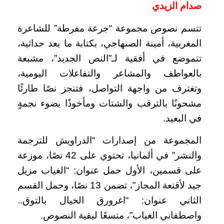
صدام الزيدي
تتسم نصوص مجموعة “جرعة مفرطة” للشاعرة
المغربية، أمينة الصنهاجي، بكتابة ما بعد حداثية،
تتموضع في أفقية لـ”النص الجديد”، مشبعة
بالعواطف والمشاعر والتفاعلات اليومية،
وتغترف من واجهة التواصل، فتنجز نصًا طارئًا
مشحونًا بالترقب والشتات ومأخوذًا بضوء نجمةٍ
في البعيد.
المجموعة من إصدارات “الدراويش للترجمة
والنشر” في ألمانيا، تحتوي على 42 نصًا، موزعة
على قسمين، الأول حمل عنوان: “الغياب مزيل
جيد لأقنعة المجاز”، تضمن 13 نصًا، وحمل القسم
الثاني عنوان: “اغرورق الخيال بالتوق..
واصطفاني الغياب”، متسعًا لبقية النصوص.