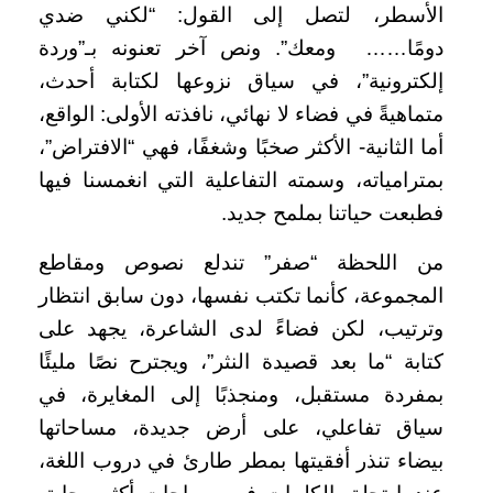
الأسطر، لتصل إلى القول: “لكني ضدي
دومًا…… ومعك”. ونص آخر تعنونه بـ”وردة
إلكترونية”، في سياق نزوعها لكتابة أحدث،
متماهيةً في فضاء لا نهائي، نافذته الأولى: الواقع،
أما الثانية- الأكثر صخبًا وشغفًا، فهي “الافتراض”،
بمترامياته، وسمته التفاعلية التي انغمسنا فيها
فطبعت حياتنا بملمح جديد.
من اللحظة “صفر” تندلع نصوص ومقاطع
المجموعة، كأنما تكتب نفسها، دون سابق انتظار
وترتيب، لكن فضاءً لدى الشاعرة، يجهد على
كتابة “ما بعد قصيدة النثر”، ويجترح نصًا مليئًا
بمفردة مستقبل، ومنجذبًا إلى المغايرة، في
سياق تفاعلي، على أرض جديدة، مساحاتها
بيضاء تنذر أفقيتها بمطر طارئ في دروب اللغة،