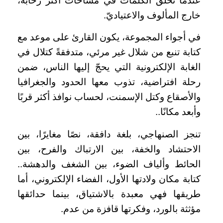
عندما تحلق الكلمات في مساحات أكثر رحابة،
خارج المألوف والاعتياديّ.
في أجواء المجموعة، يكون القارئ على موعد مع
كتابة تنبع من شلال غير مرئي، متدفقةً كتلال في
الغابة الإلكترونية التي يحجّ إليها الناس، ضمن
رحلة افتراضية، تذوب معها الحدود والجغرافيا
والأصقاع وكتل الإسمنت، لحساب نوافذ أكثر قربًا
وأبعد مكانًا..
تنجز الصنهاجي، بلغة دافقة، نصًا مغايرًا، بين
الاحتشاد والخفة، بين الارتباك والفرح، بين
الحائط وألياف الضوء، بين الشغف والدهشة..
كتابة مكان ولادتها الأول، الفضاء الإلكتروني، أما
طريقها فهي معبدة بالاشتياق، بينما حدائقها
مؤثثة بالورد، وفكرتها قافزة من عدم.