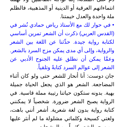
انتماءاتهم العرقية أو الدينية أو المذهبية، فالظلم
ملة واحدة والعدل خيمتنا.
• في حوار لك مع الأستاذ رياض حمادي نُشر في
(القدس العربي) ذكرت أن الشعر تمرين أساسي
لكتابة رواية جيدة. حدِّثنا عن اللغة بين الشعر
والرواية، وإلى أي مدى يمكن مزج السرد بالشعر.
وعمَّا يمكن أن نطلق عليه الجنوح الأدبي عن
الشعر إلى عوالم السرد كتابةً وتلقياً.
جان دوست: أنا أنحاز للشعر حتى ولو كان أثناء
المضاجعة. الشعر هو الذي يجعل الحياة جميلة
بهية. بدونه ستكون حياتنا رتيبة مملة قاسية. في
الرواية يصبح الشعر ضرورة. شخصياً لا يمكنني
كتابة رواية بدون لغة شعرية. أشعر أنني باهت،
ولغتي كسيحة وكلماتي مشلولة ما لم أنثر عليها
من سحر الشعر كثيراً من الرشحات.