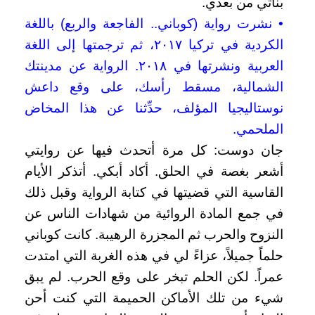
بناتي من بعدي.
• نشرت رواية (كوباني.. الفاجعة والربع) باللغة
الكردية في تركيا ٢٠١٧، ثم ترجمتها إلى اللغة
العربية ونشرتها في ٢٠١٨. الرواية عن مدينتك
الشمالية، مسقط رأسك، على وقع داعش
نوستاليجيا المؤلف، حدِّثنا عن هذا المخاض
الملحمي.
جان دوست: كل مرة أتحدث فيها عن روايتي
أشعر بغصة في الحلق. أكاد أبكي. أتذكر الأيام
القاسية التي قضيتها في كتابة الرواية وقبل ذلك
في جمع المادة الروائية من شهادات الناس عن
النزوح والحرب ثم المجزرة الرهيبة. كانت كوباني
حلماً جميلاً، عزاءً لي في هذه الغربة التي امتدت
عمراً. لكن الحلم تبخر على وقع الحرب. لم يبق
شيء من تلك الأماكن الحميمة التي كنت أحن