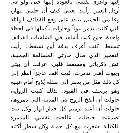
إليها وأعزي نفسي بالعودة إليها حتى ولو في
أرذل العمر. رأيت بعيني كيف أن حلمي ينهار،
وعالمي الجميل يتبدد على وقع القذائف الهائلة
التي كانت تدمر بيوتاً وحارات بأكملها في لحظة
واحدة. حين كنت أشاهد في الشاشات القذائف
تسقط، كنت أعرف بدقة أين تسقط.. رأيت
التفجير الذي طال حارتي المسالمة الجميلة،
عش ذكرياتي ومسقط قلبي، عرفت أن بيتي
وبيوت أهلي تدمرت. كنت أقف عاجزاً أنظر إلى
كل ذلك مثل من ينظر إلى طفله يُذبح أمام عينيه
وهو يرسف في القيود. لذلك كتبت الرواية،
حاولت أن أنفخ الروح في المدينة التي دمروها،
حاولت أن أعيد ترميم كل جدار انهار وكل بيت
تصدعت حيطانه. عالجت نفسي المدمرة
بالكتابة. شعرت مع كل جملة وكل سطر أكتبه