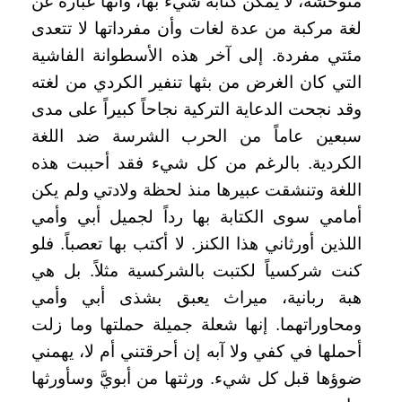
متوحشة، لا يمكن كتابة شيء بها، وأنها عبارة عن
لغة مركبة من عدة لغات وأن مفرداتها لا تتعدى
مئتي مفردة. إلى آخر هذه الأسطوانة الفاشية
التي كان الغرض من بثها تنفير الكردي من لغته
وقد نجحت الدعاية التركية نجاحاً كبيراً على مدى
سبعين عاماً من الحرب الشرسة ضد اللغة
الكردية. بالرغم من كل شيء فقد أحببت هذه
اللغة وتنشقت عبيرها منذ لحظة ولادتي ولم يكن
أمامي سوى الكتابة بها رداً لجميل أبي وأمي
اللذين أورثاني هذا الكنز. لا أكتب بها تعصباً. فلو
كنت شركسياً لكتبت بالشركسية مثلاً. بل هي
هبة ربانية، ميراث يعبق بشذى أبي وأمي
ومحاوراتهما. إنها شعلة جميلة حملتها وما زلت
أحملها في كفي ولا آبه إن أحرقتني أم لا، يهمني
ضوؤها قبل كل شيء. ورثتها من أبويَّ وسأورثها