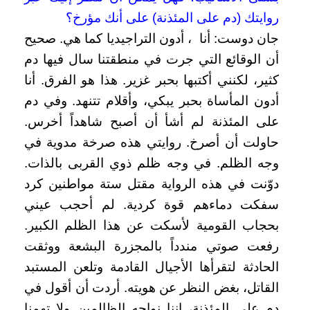
روايتك (دم على المئذنة) على أنك مؤرخ؟
جان دوست: أنا ، أدون التراجيديا كما هي. صحيح
أن الوقائع التي جرت في منطقتنا سال فيها دم
كثير، لكنني أكتبها بحبر غزير. هذا هو الفرق. أنا
أدون المأساة بحبر يبكي، وأقلام تتنهد. وفي دم
على المئذنة لم أشأ أن أصبح شاهداً أخرس.
حاولت أن أصرخ. روايتي هذه صرخة مدوية في
وجه الظلم. في وجه ظلم ذوي القربى بالذات.
دوّنت في هذه الرواية مقتل ستة مواطنين كرد
سفكت دماءهم قوة كردية. لم أحجب عيني
بحجاب القومية لأسكت عن هذا الظلم الكبير.
رفعت صوتي مندداً بالمجزرة البشعة ووثقت
الحادثة لتقرأها الأجيال القادمة وتلعن المستبد
القاتل، بغض النظر عن هويته. أردت أن أقول في
دم على المئذنة، إننا نواجه الظالمين ولا تهمنا