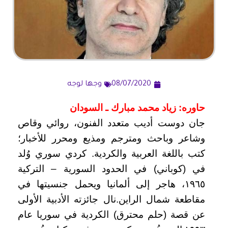
08/07/2020
وجها لوجه
حاوره: زياد محمد مبارك ـ السودان
جان دوست أديب متعدد الفنون، روائي وقاص
وشاعر وباحث ومترجم ومذيع ومحرر للأخبار؛
كتب باللغة العربية والكردية. كردي سوري وُلد
في (كوباني) في الحدود السورية – التركية
١٩٦٥، هاجر إلى ألمانيا ويحمل جنسيتها في
مقاطعة شمال الراين.
نال جائزته الأدبية الأولى
عن قصة (حلم محترق) الكردية في سوريا عام