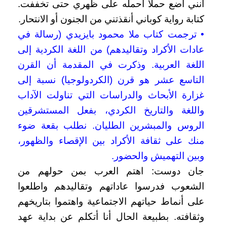
أنني أضع حملاً أحمله على ظهري حتى تخففت.
كتابة رواية كوباني أنقذتني من الجنون أو الانتحار.
• ترجمت كتاب ملا محمود بايزيدي (رسالة في
عادات الأكراد وتقاليدهم) من اللغة الكردية إلى
اللغة العربية. وذكرت في المقدمة أن القرن
التاسع عشر هو قرن (الكردولوجيا) نسبة إلى
غزارة الأبحاث والدراسات التي تناولت الآداب
واللغة والتاريخ الكردي، بفعل المستشرقين
الروس والمبشرين الطليان. نطلب بقعة ضوء
منك على ثقافة الأكراد بين الإقصاء والظهور،
وبين التهميش والحضور.
جان دوست: اهتم العرب بمن حولهم من
الشعوب فدرسوا عاداتهم وتقاليدهم واطلعوا
على أنماط حياتهم الاجتماعية واهتموا بتاريخهم
وثقافته. بطبيعة الحال أنا أتكلم عن بداية عهد