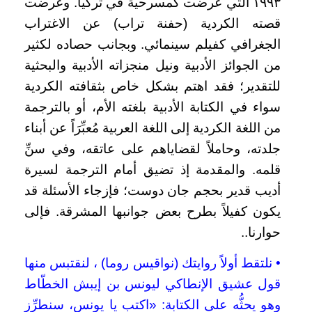
١٩٩٣ التي عُرضت كمسرحية في تركيا. وعُرضت
قصته الكردية (حفنة تراب) عن الاغتراب
الجغرافي كفيلم سينمائي. وبجانب حصاده لكثير
من الجوائز الأدبية ونيل منجزاته الأدبية والبحثية
للتقدير؛ فقد اهتم بشكل خاص بثقافته الكردية
سواء في الكتابة الأدبية بلغته الأم، أو بالترجمة
من اللغة الكردية إلى اللغة العربية مُعبِّرَاً عن أبناء
جلدته، وحاملاً لقضاياهم على عاتقه، وفي سنِّ
قلمه.
والمقدمة إذ تضيق أمام الترجمة لسيرة
أديب قدير بحجم جان دوست؛ فإزجاء الأسئلة قد
يكون كفيلاً بطرح بعض جوانبها المشرقة. فإلى
حوارنا..
• نلتقط أولاً روايتك (نواقيس روما) ، لنقتبس منها
قول عشيق الإنطاكي ليونس بن إيبش الخطّاط
وهو يحثُّه على الكتابة: «اكتب يا يونس، سنطرِّز