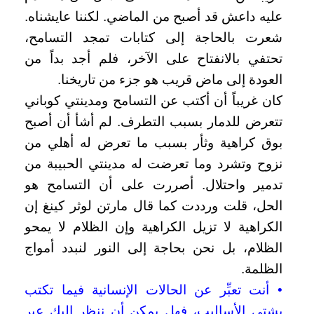
عليه داعش قد أصبح من الماضي. لكننا عايشناه.
شعرت بالحاجة إلى كتابات تمجد التسامح،
تحتفي بالانفتاح على الآخر، فلم أجد بداً من
العودة إلى ماض قريب هو جزء من تاريخنا.
كان غريباً أن أكتب عن التسامح ومدينتي كوباني
تتعرض للدمار بسبب التطرف. لم أشأ أن أصبح
بوق كراهية وثأر بسبب ما تعرض له أهلي من
نزوح وتشرد وما تعرضت له مدينتي الحبيبة من
تدمير واحتلال. أصررت على أن التسامح هو
الحل، قلت ورددت كما قال مارتن لوثر كينغ إن
الكراهية لا تزيل الكراهية وإن الظلام لا يمحو
الظلام، بل نحن بحاجة إلى النور لنبدد أمواج
الظلمة.
• أنت تعبِّر عن الحالات الإنسانية فيما تكتب
بشتى الأساليب، فهل يمكن أن ننظر إليك عبر