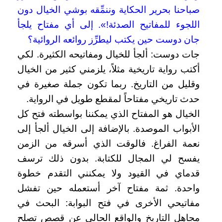
صباحنا بحرير الحكاية وننمِّقه بوشي الخيال دون
اللجوء للمفاتيح الصدئة!». إلى أي مفتاح يلجأ
جان دوست حين يكتب ليطرِّز روائعه الروائية؟
جات دوست: ألجأ للخيال ومفاتيحه الكثيرة. لكي
أكتب رواية تاريخية مثلاً، يلزمني كثير من الخيال
وقليل من التاريخ. ربما تكون جملة صغيرة في
حدث تاريخي مفتاحاً لمقطع طويل في الرواية.
الخيال هو المفتاح الذي يمكننا بواسطته فتح كل
الأبواب الموصدة. بالإضافة إلى الخيال ألجأ إلى
نعمة الفراغ. فالوقت الذي أسرقه من الزمن
يفسح لي المجال للكتابة. بدون ذلك ترسف
قدماي في القيود ولا يمكنني التقدم خطوة
واحدة. ثمة مفتاح آخر أستعمله حين تفشل
مفاتيحي الأخرى في فتح البوابة: البحث في
مجاهل التاريخ والواقع الحالي عن قصص تصلح