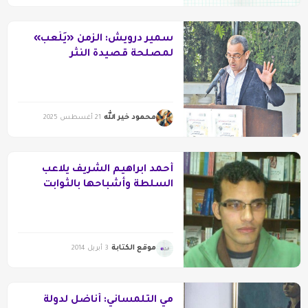
سمير درويش: الزمن «يَلْعب»
لمصلحة قصيدة النثر
محمود خير الله
21 أغسطس 2025
أحمد ابراهيم الشريف يلاعب
السلطة وأشباحها بالثوابت
والخيالات
موقع الكتابة
3 أبريل 2014
مي التلمساني: أناضل لدولة