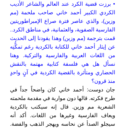
• برزت قضية الكرد عند العالم والشاعر الأديب
الكردي الكبير أحمد خاني صاحب ملحمة (مم
وزين)، والذي عاصر فترة صراع الإمبراطوريتين
الفارسية الصفوية، والعثمانية، في مناطق الكرد..
قمت بترجمة (مم وزين) وهذا يقودنا إلى الحديث
عن إيثار أحمد خاني للكتابة بالكردية رغم تمكُّنِه
من اللغات العربية والفارسية والتركية. وهنا
نسأل هل هي فلسفة كتابية مهتمة بالنقش
الحضاري ومتأثرة بالقضية الكردية في آنٍ واحدٍ
منذ قرون؟
جان دوست: أحمد خاني كان واضحاً جداً في
طرح فكرته. قالها دون مواربة في مقدمة ملحمته
الشعرية مم وزين. قال إنه سيكتب بالكردية
ويعاف الفارسية وغيرها من اللغات. أكد أنه
سيجلو الصدأ عن نحاسه ويهجر الذهب والفضة.