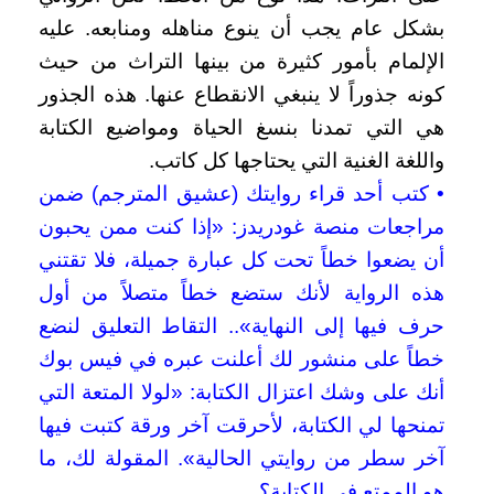
بشكل عام يجب أن ينوع مناهله ومنابعه. عليه
الإلمام بأمور كثيرة من بينها التراث من حيث
كونه جذوراً لا ينبغي الانقطاع عنها. هذه الجذور
هي التي تمدنا بنسغ الحياة ومواضيع الكتابة
واللغة الغنية التي يحتاجها كل كاتب.
• كتب أحد قراء روايتك (عشيق المترجم) ضمن
مراجعات منصة غودريدز: «إذا كنت ممن يحبون
أن يضعوا خطاً تحت كل عبارة جميلة، فلا تقتني
هذه الرواية لأنك ستضع خطاً متصلاً من أول
حرف فيها إلى النهاية».. التقاط التعليق لنضع
خطاً على منشور لك أعلنت عبره في فيس بوك
أنك على وشك اعتزال الكتابة: «لولا المتعة التي
تمنحها لي الكتابة، لأحرقت آخر ورقة كتبت فيها
آخر سطر من روايتي الحالية». المقولة لك، ما
هو الممتع في الكتابة؟