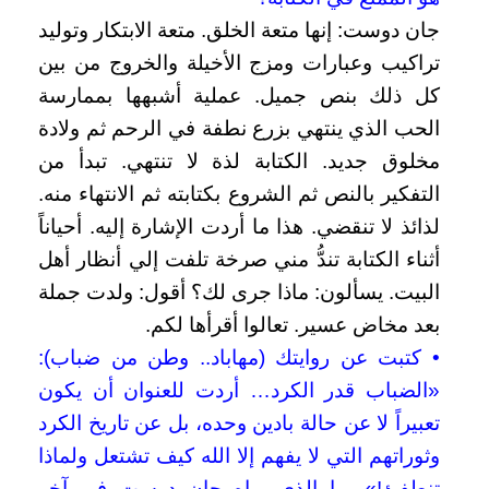
جان دوست: إنها متعة الخلق. متعة الابتكار وتوليد
تراكيب وعبارات ومزج الأخيلة والخروج من بين
كل ذلك بنص جميل. عملية أشبهها بممارسة
الحب الذي ينتهي بزرع نطفة في الرحم ثم ولادة
مخلوق جديد. الكتابة لذة لا تنتهي. تبدأ من
التفكير بالنص ثم الشروع بكتابته ثم الانتهاء منه.
لذائذ لا تنقضي. هذا ما أردت الإشارة إليه. أحياناً
أثناء الكتابة تندُّ مني صرخة تلفت إلي أنظار أهل
البيت. يسألون: ماذا جرى لك؟ أقول: ولدت جملة
بعد مخاض عسير. تعالوا أقرأها لكم.
• كتبت عن روايتك (مهاباد.. وطن من ضباب):
«الضباب قدر الكرد… أردت للعنوان أن يكون
تعبيراً لا عن حالة بادين وحده، بل عن تاريخ الكرد
وثوراتهم التي لا يفهم إلا الله كيف تشتعل ولماذا
تنطفئ!». ما الذي يراه جان دوست في آخر