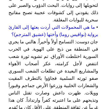
لتحويلها إلى روايات. البحث الدؤوب والصبر على
ذلك يقودني إلى كشوفات عجيبة تصبح مفاتيح
سحرية للبوابات المغلقة.
•
ما هي المحمولات التي أردت بعثها إلى القارئ
برواية (نواقيس روما) وأختها (عشيق المترجم)؟
جان دوست: التسامح أولاً وأخيراً. هالني ما يجري
في المنطقة من ذبح على الهوية. في الحرب
السورية اختلطت الأوراق. تم تشويه ثورة شعب
انتفض لأجل كرامته، عكر أصحاب الأهواء
والمشاريع البعيدة عن تطلعات الشعب السوري
صفو ثورته السلمية فجاؤوا بالتطرف المقيت
والشعارات الخلبية وزرعوا الأرض جماجم وقبوراً
وويلات. ظهرت داعش وصارت تقتل الناس
وتذبحهم على ما اعتبرته كفراً وارتداداً. كان هذا
غريباً عن ثقافة المنطقة. على الأقل كان ما تُقدم