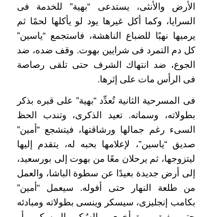
الأرض والأنثى، يستدعى “بهية” للخدمة فى
السرايا، وكما أكل غيرها يود لو يأكلها لحمًا ثم
يرميها نهبًا للضباع الناهشة، فاستجمع “ياسين”
كل دم التمرد فى شرايين بهوت. وقف ضده، ضد
الجوع، ضد انتهاك الشرف حتى تلقى رصاصة
فى الرأس مات على إثرها.
فى المسرحية الثانية تُعدِّد “بهية” على قبره بذكر
بطولاته، وسماته. تعيد الذكرى، وتندب الحظ
السىء رغم جمالها ورشاقتها، فيتشجع “أمين”
صديق “ياسين”، لإعلامها بحبه له، يتقدم إليها
ليتزوجها، ثم يرحلان معًا من بهوت إلى بورسعيد،
إلى أرض جديدة بعيدًا عن سطوة الباشا، والعمل
من طلعة النهار حتى أفوله. سيعمل “أمين”
بكامب إنجليزى، سيسكر وينسى بطولاته ومبادئه
حتى يفيق مرة أخرى، والسُكر بالويسكى، أو