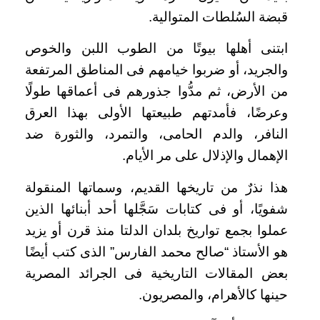
قبضة السُلطات المتوالية.
ابتنى أهلها بيوتًا من الطوب اللبن والخوص
والجريد، أو ضربوا خيامهم فى المناطق المرتفعة
من الأرض، ثم مدُّوا جذورهم فى أعماقها طولًا
وعرضًا، فأمدتهم طبيعتها الأولى بهذا العرق
النافر، والدم الحامى، والتمرد، والثورة ضد
الإهمال والإذلال على مر الأيام.
هذا نذرٌ من تاريخها القديم، وسماتها المنقولة
شفويًا، أو فى كتابات سَجَّلها أحد أبنائها الذين
عملوا بجمع تواريخ بلدان الدلتا منذ قرن أو يزيد
هو الأستاذ “صالح محمد الفارس” الذى كتب أيضًا
بعض المقالات التاريخية فى الجرائد المصرية
حينها كالأهرام، والمصريون.