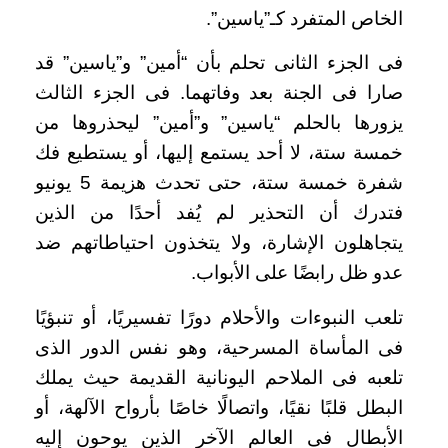
الخاص المتفرد كـ”ياسين”.
فى الجزء الثانى تحلم بأن “أمين” و”ياسين” قد
صارا فى الجنة بعد وفاتهما. فى الجزء الثالث
يزورها بالحلم “ياسين” و”أمين” ليحذروها من
خمسة ستة، لا أحد يستمع إليها، أو يستطيع فك
شفرة خمسة ستة، حتى تحدث هزيمة 5 يونيو
فتدرك أن التحذير لم يُفد أحدًا من الذين
يتجاهلون الإشارة، ولا يتخذون احتياطاتهم ضد
عدو ظل رابضًا على الأبواب.
تلعب النبوءات والأحلام دورًا تفسيريًا، أو تنبؤيًا
فى المأساة المسرحية، وهو نفس الدور الذى
تلعبه فى الملاحم اليونانية القديمة حيث يملك
البطل قلبًا نقيًا، واتصالًا خاصًا بأرواح الآلهة، أو
الأبطال فى العالم الآخر الذين يوحون إليه