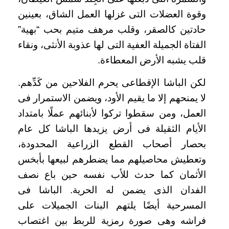
وقوة العضلات التى غزلها العمل الشاق، بعينين
حادتين كالصقر، وقلب مرهف متيم بحب “بهية”
الفتاة الجميلة العفية التى لها عذوبة الأنثى، ونقاء
قلب يشبه الأرض المعطاءة.
لكن الباشا الإقطاعى يحرم الفلاحين من كَدِّهم.
لا يمنحهم إلا ما يقيم الأود، ويضمن الاستمرار فى
العمل، ومن سقطوا تركوا لأبنائهم عملًا بامتداد
الأيام الثقيلة فى أرض يزيدها الباشا كل عام
بحصار أصحاب القطع الزراعية المحدودة،
وتعطيش محاصيلهم مما يضطرهم لبيعها بأبخس
الأثمان كما حدث للأب نفسه حين باع نصف
الفدان الذى يضمن له الحرية. الباشا فى
المسرحية أيضًا يلتهم البنات الجميلات على
فراشه وهى صورة رمزية للربط بين اغتصاب