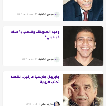
موقع الكتابة
15 أغسطس 2018
وحيد الطويلة.. واللعب بـ”حذاء
فيلليني”
موقع الكتابة
18 نوفمبر 2017
جابرييل جارسيا ماركيز.. القصة
تكتب الرواية
طارق إمام
18 أبريل 2018