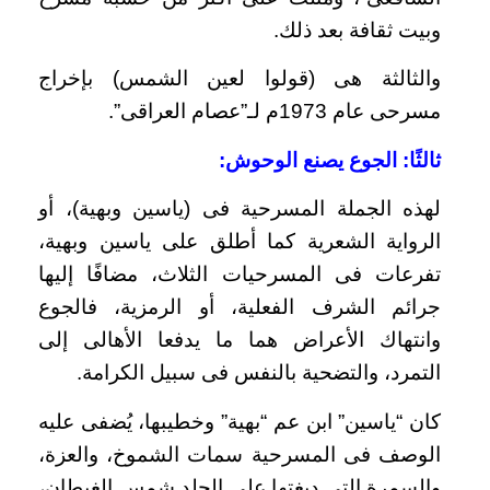
وبيت ثقافة بعد ذلك.
والثالثة هى (قولوا لعين الشمس) بإخراج
مسرحى عام 1973م لـ”عصام العراقى”.
ثالثًا: الجوع يصنع الوحوش:
لهذه الجملة المسرحية فى (ياسين وبهية)، أو
الرواية الشعرية كما أطلق على ياسين وبهية،
تفرعات فى المسرحيات الثلاث، مضافًا إليها
جرائم الشرف الفعلية، أو الرمزية، فالجوع
وانتهاك الأعراض هما ما يدفعا الأهالى إلى
التمرد، والتضحية بالنفس فى سبيل الكرامة.
كان “ياسين” ابن عم “بهية” وخطيبها، يُضفى عليه
الوصف فى المسرحية سمات الشموخ، والعزة،
والسمرة التى دبغتها على الجِلد شمس الغيطان،