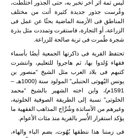
ليس ثمة أثر آخر تخبر به، حتى الجذور اختلطت،
وغُرست جذور جديدة كثيرة أتت من مختلف
المناطق فى الأزمنة الماضية بحثًا عن عمل فى
الزراعة، أو التجارة، فاستقرت وتمددت مثل بذرة
شجرة طُمرت فى تربة صالحة للزراعة.
تحتفظ القرية فى ذاكرتها الجمعية أيضًا بأسماء
فقهاء وُلدوا بها، ثم هاجروا للتعليم، وانتشرت
كتبهم فى بلاد العرب مثل الشيخ “منصور بن
يونس البُهوتى الحنبلى” المولود سنة (1000هـ –
1591م)، وابن اخته الشهير بالشيخ “محمد
الخلوتى” نسبة إلى الطريقة الصوفية الخلوتية،
وغيرهم من الأساتذة وشُرَّاح المذاهب الفقهية ما
يؤكد استقرار الأُسر بالقرية منذ مئات الأعوام.
فى زمننا هذا ننطقها بُهُوت، بضم الباء والهاء،