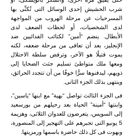
شرب الحشيش إحدى الوسائل التى تُكنِّى بها
المسرحيات عن مرحلة الهروب من المواجهة
لدى الشخصيات، أو لحظات الضعف لدى
الأبطال. ينضم “أمين” لكتائب الفدائيين ضد
الإنجليز، بعد أن تعافى من مرحلة ضعفه، لكنه
يموت قتيلًا هو الآخر، وترفض سلطة الاحتلال
ومعها ملك متواطئ تسليم جثث الضحايا إلى
ذويهم، ليدفنوها سرًّا خوفًا من أن تتجدد الحرائق،
وينتهى بذلك الجزء الثانى.
فى الجزء الثالث تواصل “بهية” مع ابنها “ياسين”،
وابنتها “أمينة” الحياة بعد رحيلهم من بورسعيد
إلى السويس، يتعرضون للعدوان الثلاثى، وهزيمة
5 يونيو التى تجبرهم على التهجير إلى المنصورة،
وبهوت فى كل ذلك حاضرة باسمها ورمزيتها.