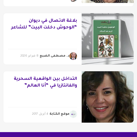
بلاغة الاتصال في ديوان
“الوحوش دخلت البيت” للشاعر
كريم عبد السلام
د. مصطفى الضبع
8 فبراير 2026
التداخل بين الواقعية السحرية
والفانتازيا في “أنا العالم”
موقع الكتابة
4 أبريل 2017