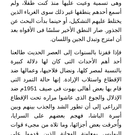
وهى تسمية وعيت عليها منذ كنت طفلًا، ولم
أسمع أحدهم ينطقها غير ذلك سوى الغرباء الذين
يختلط عليهم التشكيل، أو حينما بدأت البحث عن
الجذور. صار النطق الأخير سلسًا فى الأفواه بعد
أن امتزج وتبدل الجين واللسان.
فإذا قفزنا بالسنوات إلى العصر الحديث طالعنا
أحد أهم الأحداث التى كان لها دلالة كبيرة
بالنسبة لمصر كلها، ونضال فلاحيها، وعمالها ضد
الإقطاع واستلاب الإرادة. إنها حالة التمرد التى
قام بها بعض أهالى بهوت فى صيف 1951م ضد
الإذلال والجوع الذى عاشوا مراره تحت الإقطاع
الزراعى إلى أن تطور الشد والجذب بينهم وبين
أسرة الباشا، فهجم بعضهم على السرايا،
وأُحرقت بعض أجزائها، وما تلاه من مجىء قوات
البوليس بمعاونة الهجانة الذين قدموا على