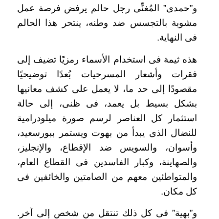
و”حمدى” المُغنِّى رجل حالم يرفض فرصة عمل
مشوبة بالتجسس ضد وطنه، ينتحر هذا الحالم
فى النهاية.
هذه ثيمة فى استخدام الأسماء رمزيًا تضيف إلى
فقرات وأشعار المسرحيات بُعدًا توضيحيًا
مقصودًا إلى حد ما، لا يعمل على كشف معانيها
بشكل بسيط بل يعمد، فى ظنى، إلى حالة
استثمار كل العناصر لرسم صورة ميلودرامية
للنضال الذى يبدأ من بهوت ويستمر ببورسعيد،
وأسوان، والسويس ضد الإقطاع، والإنجليز،
والصهاينة، وكبار الفاسدين فى القطاع العام،
والمتواطئين معهم من الصامتين والخائفين فى
كل مكان.
و”بهية” فى كل ذلك تنتقل من شخص إلى آخر.