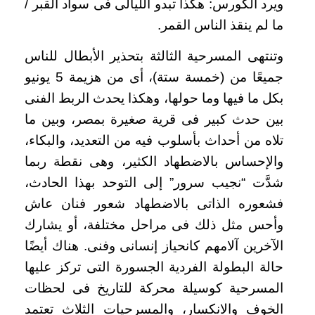
ويرد الكورس: هكذا تبدو الليالى فى سواد القبر /
ما لم ينقذ الناس القمر.
وتنتهى المسرحية الثالثة بتحذير الأبطال للناس
جميعًا من (خمسة ستة)، أى من هزيمة 5 يونيو
بكل ما فيها وما حولها، وهكذا يحدث الربط الفنى
بين حدث كبير فى قرية صغيرة بمصر، وبين ما
تلاه من أحداث بأسلوب فيه من التعديد، والبكاء،
والإحساس بالاضطهاد الكثير، وهى نقطة ربما
شدَّت “نجيب سرور” إلى التوحد بهذا الحادث،
فشعوره الذاتى بالاضطهاد شعور فنان عاش
وأحس مثل ذلك فى مراحل مختلفة، أو يشارك
الآخرين آلامهم كانحياز إنسانى وفنى. هناك أيضًا
حالة البطولة الفردية الجسورة التى تركز عليها
المسرحية كوسيلة محركة للتاريخ فى لحظات
الخوف والانكسار، والمسرحيات الثلاث تعتمد