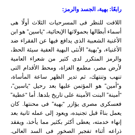
رابعًا: بهية، الجسد والرمز:
اللافت للنظر فى المسرحيات الثلاث أولًا هى
أسماء أبطالها بحمولاتها الإيحائية، “ياسين” هو ابن
الأغنية الشعبية الذى يدافع فيها عن الفقراء ضد
الأغنياء، و”بهية” الأنثى البهية العفية سيئة الحظ،
والرمز المتكرر لدى كثير من شعراء العامية
لأرض مصر، مطمع الغزاة، ومحط الأقدام التى
تنهب وتنتهك، ثم تدير الظهر ساعة المأساة،
و”أمين” هو المؤتمن عليها بعد رحيل “ياسين”،
“أمينة” البنت الأمينة على تاريخ بلدها. أما “عطية”
فعسكرى مصرى يؤازر “بهية” فى محنتها. كان
يعمل بناءً قبل تجنيده، ويعود إلى عمله ثانية بعد
إنهاء خدمته، يعطى أكثر بكثير مما يأخذ، ويفقد
ذراعه أثناء تفجير الصخور فى السد العالى.