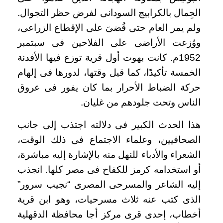
الجِمال بالكرابيج السودانى لفرض حظر التجوال.
ولم يمر العام حتى قُضىَ على الإقطاع الزراعى،
ووُزعت الأراضى على الفلاحين فى سبتمبر
1952م. كانت بهوت أول قرية توزع فيها الأفدنة
الخمسة تأكيدًا، كما قيل وقتها، لدورها فى إلهام
حركة الضباط الأحرار بما كان يفور فى عروق
الناس وتحت جلودهم من غليان.
هذا الحدث الكبير فى دلالته اجتذب إلى جانب
الصحافيين، وعلماء الاجتماع فى ذلك الوقت،
الشعراء والأدباء للنهل منه بالإشارة إليه مباشرة،
أو استخدامه كرمز للكفاح فى مصر كلها. انجذب
إليه الشاعر والمسرحى المصرى “نجيب سرور”
الذى كتب عنه ثلاث مسرحيات، وهو ابن قرية
أخطاب، إحدى قرى مركز أجا محافظة الدقهلية