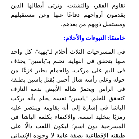
تقاوم الفقر، والتشتت، وترثى أبطالها الذين
يقدمون أرواحهم دفاعًا عنها وعن مستقبلهم
ومستقبل ذويهم من بعدهم.
خامسًا: النبوءات والأحلام:
فى المسرحيات الثلاث أحلام لـ”بهية”، كل واحد
منها يتحقق فى النهاية. تحلم بـ”ياسين” يجذف
فى اليم على مركب، والحمام يطير فزعًا من
حوله وعلى رأسه شال أحمر. يُقتل ياسين بطلقة
فى الرأس ويحمرّ شاله الأبيض بدمه النازف
كتحقق للحلم. “ياسين” نفسه يحلم بأنه يركب
الباشا فى إشارة إلى أنه يقاومه وينتصر عليه
رمزيًا بتخليد اسمه، والاكتفاء بكلمة الباشا فى
المسرحية دون اسم؛ ليكون اللقب دالًا على
طبقته الإقطاعية بصفة عامة لا وجوده الإنسانى