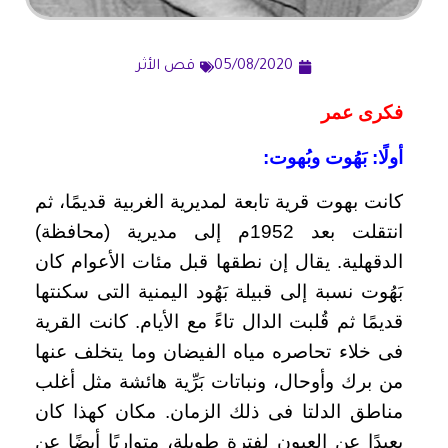
05/08/2020
قص الأثر
فكرى عمر
أولًا: بَهُوت وبُهوت:
كانت بهوت قرية تابعة لمديرية الغربية قديمًا، ثم
انتقلت بعد 1952م إلى مديرية (محافظة)
الدقهلية. يقال إن نطقها قبل مئات الأعوام كان
بَهُوت نسبة إلى قبيلة بَهُود اليمنية التى سكنتها
قديمًا ثم قُلبت الدال تاءً مع الأيام. كانت القرية
فى خلاء تحاصره مياه الفيضان وما يتخلف عنها
من برك وأوحال، ونباتات بَرِّية هائشة مثل أغلب
مناطق الدلتا فى ذلك الزمان. مكان كهذا كان
بعيدًا عن العيون لفترة طويلة، متواريًا أيضًا عن