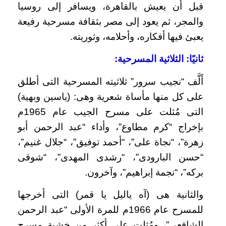
قبل أن يعيش بالقاهرة، ويسافر إلى روسيا
والمجر، ثم يعود إلى مصر بثقافة مسرحية رفيعة
يعبئ فيها أفكاره، وأحلامه، وثوريته.
ثانيًا: الثلاثية المسرحية:
أَلَّف “نجيب سرور” ثلاثيته المسرحية التى أطلق
على كل منها مأساة شعرية وهى: (ياسين وبهية)
التى مُثلت على مسرح الجيب عام 1965م
بإخراج “كرم مطاوع”، وأداء “عبد الرحمن أبو
زهرة”، “نجاة على”، “أحمد توفيق”، “جلال غنيم”،
“حسن البارودى”، “رشدى المهدى”، “شوقى
بركه”، “نجمة إبراهيم”، وآخرون.
والثانية هى (آه ياليل يا قمر) التى أخرجها
للمسرح عام 1966م للمرة الأولى “عبد الرحمن
الشافعى”، ومُثلت على أكثر من خشبة مسرح