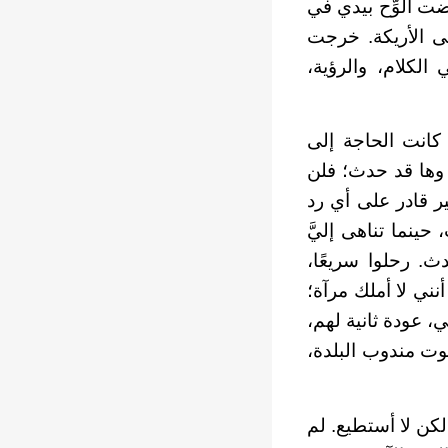
ت أُلوِّح بيدي في
لى الأريكة. خرجت
الكلام، والرؤية،
 كانت الحاجة إلى
 وها قد حدث؛ فلن
غير قادر على أي رد
 حينما تناهى إليَّ
. رحلوا سريعًا،
نني لا أملك مرآة؛
ي، عودة ثانية لهم،
صوت مندوب البلدة،
لكن لا أستطيع. لم