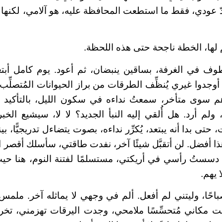
دّ عودي، فقط ما استطعت المحافظة عليه، هو آلامي، لكنها 
 لها، الخطة ناجحة حتى هذه اللحظة.
وف في الغرفة، بساقين ينبضان، ثم أعود. يوم كامل أبتع
ل. أوجدوا غيري يُنظِّف الطرقات من براز الحيوانات المُتصلِّ
م سوى متأخر، سمعتُ نداءه في سكون الليل، بالتأكيد أت
 ولم أرد. هل أُلقي إليه النبأ الجديد؟ لا لا، سيشيع الخب
تى بدا أنه يبتعد، يُكرِّر نداءه، بصوت يتضاءل تدريجيًّا، بين
ذا أفضل. لن أتقبَّل شيئًا آخر، نفدت طاقتي، سأسلك أقصر 
مي. دسستُ رأسي في أريكتي، مستسلمًا لفتنة النوم، هنا حي
 يهم.
حًا، وليتني لم أفعل. ألم في وجهي لا يماثله آخر. ملم
 مكاني مُتحسِّسًا ملامحي، وجدت اليرقات تهزمني، تخرج أ