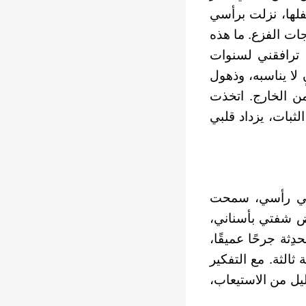
سفلها، نزلت برأسي
جات الفزع. ما هذه
، ترافقني لسنوات
 لا يناسبه، وذهول
من الخارج. اتخذت
لثبات، يزداد قلبي
ة في رأسي، سمحت
ض شفتي بأسناني،
دِثة جرحًا عميقًا،
 ثالثة. مع التفكير
يل من الاستيعاب،