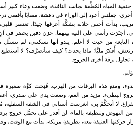
نفية المياه المُعلَّقة بجانب النافذة، وضعت وعاء كبير أ
قة أخرى، جعلتني أعود إلى الوراء في دهشة، مصابًا بأقصى در
ريب، بدأت أحس خلاله بشكَّة أعرفها جيدًا، تعتصر قلبي
ي، أجبَرَت رأسي على التيه بينهما. حزن دفين يحضر في آنٍ
النابعة من حيث لا أعلم. يبدو أنها تسكنني، لم تتسلَّل 
تعش، أُفكرُ مليًّا؛ ماذا يحدث؟ كيف سأتصرَّف؟ لا أستطيع ا
، تحاول يرقة أخرى الخروج.
ؤلم.
لهدوء، ومنع هذه اليرقات من الهرب. فُتِحت كوَّة صغير
خروج البطيء. مزيد من الغم، وضعت يدي على صدري، أع
ي الفراغ. لا أتحكَّمُ بي، انغرست أسناني في الشفة السفلية، مُح
ًا من النهوض وتنظيفه بالماء، لن أقدر على تحمُّل خروج يرقة
 حركتها العنيفة معه، بطريقةٍ مربكة، بدأت مع الوقت، وقل