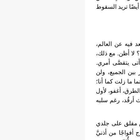
أيضًا تريد السقوط
د فيه عن العالم،
ب؟ لا أظن. مع ذلك،
ى يتقصَّى أمري.
ر بين الجميع، ولن
ما ما زلت كما أنا؛
الطرق، أغفو، لأول
ث أرقُد، رغم سلبه
س مقلق على جلدي
فواجًا من أذنيَّ