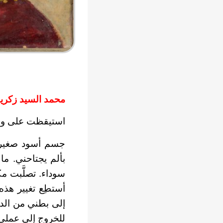
محمد السيد زكريا
استيقظت على وخز 
جسم أسود صغير ان
بألم يجتاحني. ما
سوداء. تصلَّبت م
أستطِع تغيير هذه
إلى بطني من الدا
للخروج إلى عملي،