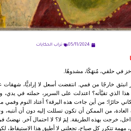
05/11/2024
تراب الحكايات
في حلقي، مُنهَكًا، مشدوهًا.
بثق خارجًا من فمي. انتفضت أسعل لا إراديًّا، شهقات عن
 هذا الذي تقيَّأته؟ اعتدلت على السرير، حملته في يدي، و
كاني حائرًا؛ من أين جاءت هذه اليرقة؟ أعتاد النوم وفمي 
 العادة، من الممكن أن تكون تسللت إليه دون أن أنتبه، وح
خل، خرجت بهذه الطريقة. لِمَ لا؟ لا احتمال آخر. نهضتُ ف
 مهمة تتكرر كل صباح، تجعلني لا أطيق هذا الاستيقاظ، لك