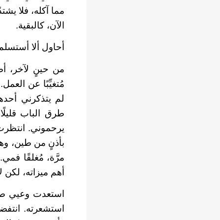
مما آكله، فلا يشت
الآن، كالبقية.
أحاول ألا أستسلم
من حينٍ لآخر، أط
مُتغيِّبًا عن العم
لم يتذكرني أحده
طرق الباب قليلًا،
يرحموني. انتظرت، ح
بأذنٍ من طين، وه
مرَّة، مُغلقًا ف
أهم ميزاته، لكن لا
استعدت وعيي صبا
استشعرته. انتفضت