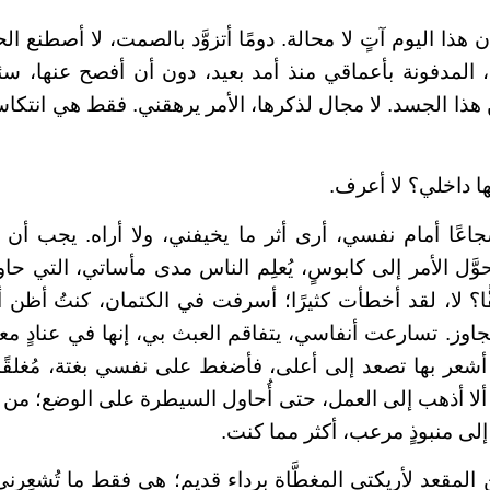
هذا اليوم آتٍ لا محالة. دومًا أتزوَّد بالصمت، لا أصطنع ال
، المدفونة بأعماقي منذ أمد بعيد، دون أن أفصح عنها، 
هذا الجسد. لا مجال لذكرها، الأمر يرهقني. فقط هي انتكاسات،
 داخلي؟ لا أعرف.
اعًا أمام نفسي، أرى أثر ما يخيفني، ولا أراه. يجب أن
وَّل الأمر إلى كابوسٍ، يُعلِم الناس مدى مأساتي، التي حاول
ا؟ لا، لقد أخطأت كثيرًا؛ أسرفت في الكتمان، كنتُ أظن 
تجاوز. تسارعت أنفاسي، يتفاقم العبث بي، إنها في عنادٍ م
، أشعر بها تصعد إلى أعلى، فأضغط على نفسي بغتة، مُغلقًا
ألا أذهب إلى العمل، حتى أُحاول السيطرة على الوضع؛ من 
إلى منبوذٍ مرعب، أكثر مما كنت.
المقعد لأريكتي المغطَّاة برداء قديم؛ هي فقط ما تُشعِرن