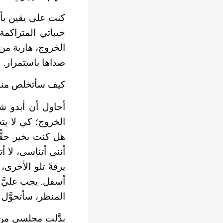
كنت على يقين بأن 
خيباتي المتراكمة
الخروج، هاربة من 
صداها باستمرار.
كيف سأتخلص منها
أحاول أن أبدو شج
الخروج؛ كي لا يتح
هل كنت بخير حقًّ
أنني أتناسى، لا أ
يرقةً تلو الأخرى
أسفل. يجب عليَّ 
المنظر، سأتحوَّل 
بدَّلت مجلسي من 