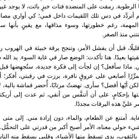
 الرطوبة. رمقت على المنضدة فتات خبزٍ بائت، لا يوجد غيره، ا
 أتردَّد في دس تلك اللقيمات داخل فمي؛ كي أواري مصائ
لمهمة، رغم خطورتها، وسوء مذاقها، مع يقينٍ بأنها سوف
ني منذ الصغر.
يلًا، قبل أن يفشل الأمر، وتنجح يرقة خبيثة في الهروب
تها بعيدًا. هنا تأكدت: الوضع صار في غاية السوء. يد الله د
 ماذا سأفعل؟ إن لجأت إلى فكرة جديدة، ستُجهِضها قبل م
مرِّرًا أصابعي على عروقٍ نافرة، برزت في رقبتي، أفكر؛ أ
كن أيّها أفضل؟ سأرى. نهضتُ مرتابًا، أُحضر قماشة بالية، لا
ا بإحكامٍ، على أن أتنفَّس من أنفي، ثم عدت إلى أريك
عليَّ هذه اليرقات مجددًا.
ية. أمتنع عن الطعام، والماء، دون إرادة مني. إلى متى
يء حولي معناه، الأمر أصبح أكبر من قدرتي على التحمُّل. 
بالثقوب، يدي تسقط منها الأشياء، وقلبي يسقط منه النا