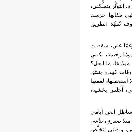
لتوتُّر يتملَّكني،
بي مكانها. عزمت
 تُمهِّد الطريق
 رغمًا عني، سقطت
ومًا رحيمة، لكنني
يلادها، ما الحل؟
وقات كهذه، ينبثق
 أستعملها، لففتها
تي، أجلس بخشية،
 سأظل ألعن أيامي
منذ صغري، تدَّعي
س، وبطني تتخلَّص