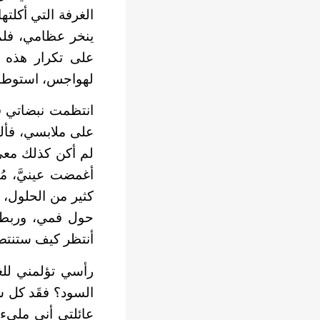
الغرفة التي أكلتها
ينخر عظامي، فلم
على تكرار هذه ا
لهواجس، استوطنت
انتظمت نبضاتي قل
على ملابسي، فألقي
لم أكن كذلك معي.
أغمضت عينيَّ، مُ
كثير من الحلول، ل
حول فمي، وربطته
أنتظر كيف ستنتصر 
رأسي تؤلمني للغا
السود؟ فقَد كل ش
عائلتي أني مليء 