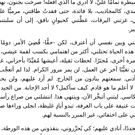
طرة تمامًا عليَّ، لا أدري ما الذي أفعله! صرخت بجنون، نهض
ي، كالمجاذيب، بلا فائدة، حتى فقدتُ طاقتي، مرميًّا ع
غزتني اليرقات، غطَّتني كحيوانٍ نافق، إلى أن سلبتني 
ير.
 وبين نفسي أن أعترف، لكن -حقًّا- قُضِيَ الأمر. دومًا
 هذه الحياة تحتلني، أكثر من اهتمامي بكسب لقمة عيشي،
رة أخرى، مُجبَرًا. لحظات ثقيلة، أعيشها مُقيَّدًا بأحزاني، 
 تغيُّبًا آخر عن العمل، لن يمر مرور الكرام. لذا لم أتعجَّب،
ني. سمعتهم ينادون من الخارج. لم أرد عليهم، ولن يحدث
 أعلم ما هو قادم. كيف سأكمل؟ لا أجد الإجابة. من الجيد أ
عكاسي. ليتني أتبخَّر الآن، وينتهي هذا. انتشلني من صراع رأس
ات عنيفة على باب الغرفة، تبدو أيادٍ غليظة، انجلى وراءها 
ي على اختفائي، غير المبرر بالنسبة لهم.
دًا، أنادي عليهم؛ كي يُحرِّروني، ينقذوني من هذه الورطة، 