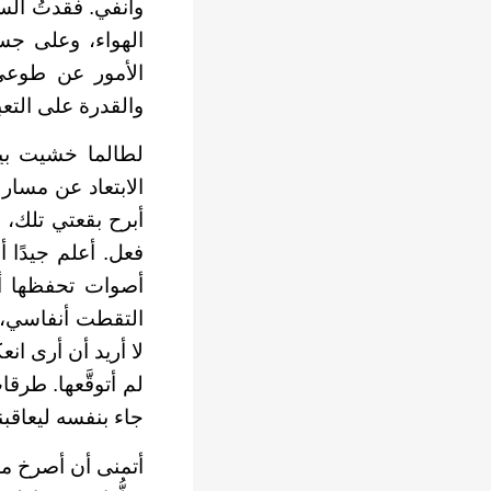
وأنفي. فقدتُ السي
الهواء، وعلى جسد
الأمور عن طوعي، 
والقدرة على التعب
لطالما خشيت بيني
الابتعاد عن مسار
أبرح بقعتي تلك، م
فعل. أعلم جيدًا أن
أصوات تحفظها أذ
التقطت أنفاسي، لا
لا أريد أن أرى ان
لم أتوقَّعها. طرق
جاء بنفسه ليعاقبن
أتمنى أن أصرخ مجد