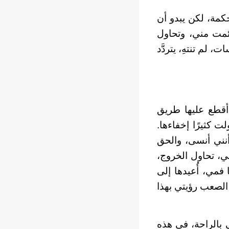
حكمة، لكن يبدو أن
سئمت مني، وتحاول
 لم تنتهِ، يتردَّد
 أقطع عليها طريق
ت كثيرًا إخفاءها.
أنني أنسى، والحق
عي، تحاول الخروج،
 فمي، أُعيدها إلى
الصعب رؤيتي بهذا
ي بالراحة، في هذه