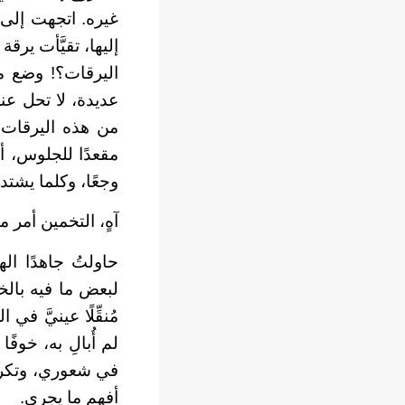
غيره. اتجهت إلى ح
إليها، تقيَّأت ير
اليرقات؟! وضع م
عديدة، لا تحل عن
من هذه اليرقات، 
مقعدًا للجلوس، أر
وجعًا، وكلما يشتد
آهٍ، التخمين أمر م
حاولتُ جاهدًا ا
لبعض ما فيه بال
مُنقِّلًا عينيَّ ف
لم أُبالِ به، خوف
في شعوري، وتكرار
أفهم ما يجري.