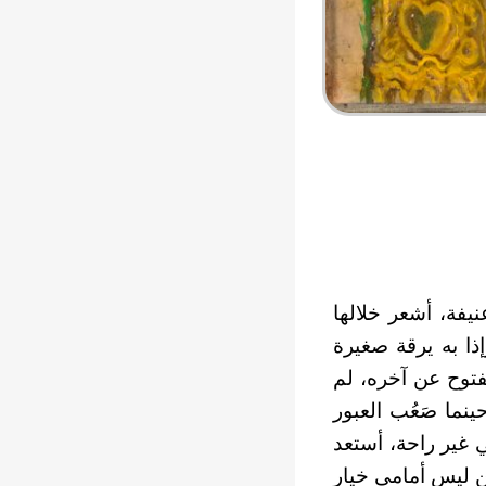
يفة، أشعر خلالها
إذا به يرقة صغيرة
مفتوح عن آخره، لم
ينما صَعُب العبور
ي غير راحة، أستعد
ن ليس أمامي خيار