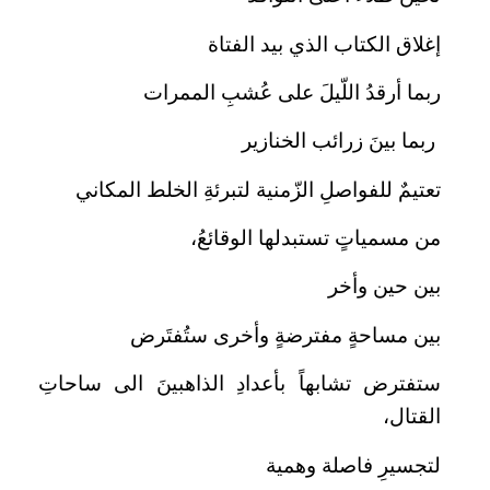
إغلاق الكتاب الذي بيد الفتاة
ربما أرقدُ اللّيلَ على عُشبِ الممرات
ربما بينَ زرائب الخنازير
تعتيمٌ للفواصلِ الزّمنية لتبرئةِ الخلط المكاني
من مسمياتٍ تستبدلها الوقائعُ،
بين حين وأخر
بين مساحةٍ مفترضةٍ وأخرى ستُفتَرض
ستفترض تشابهاً بأعدادِ الذاهبينَ الى ساحاتِ
القتال،
لتجسيرِ فاصلة وهمية