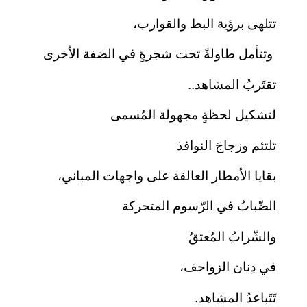
تتلهى برؤية البط والقوارب،
وتتأمل طاولةً تحت شجرةٍ في الضفة الأخرى
تقتَربُ المشاهد..
لتشكيل لحظةٍ مجهولة المُسمى
تلتئم وزجاجَ النوافذ
بقايا الأمطار العالقة على واجهات المباني،
الضّبابُ في الرّسوم المتحركة
والشّرابُ المُعتقُ
في دِنان الزواحف،
تَتَباعدُ المشاهد.