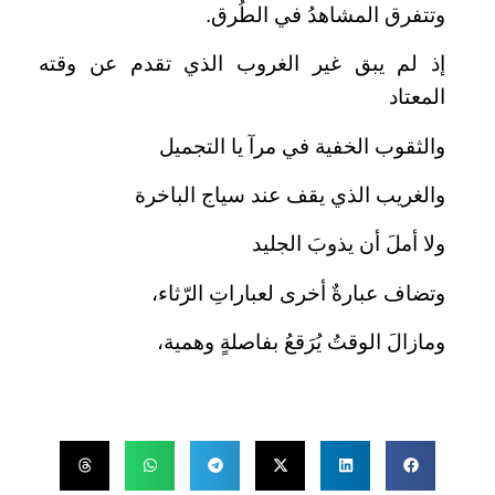
وتتفرق المشاهدُ في الطُرق.
إذ لم يبق غير الغروب الذي تقدم عن وقته
المعتاد
والثقوب الخفية في مرآ يا التجميل
والغريب الذي يقف عند سياج الباخرة
ولا أملَ أن يذوبَ الجليد
وتضاف عبارةٌ أخرى لعباراتِ الرّثاء،
ومازالَ الوقتُ يُرَقعُ بفاصلةٍ وهمية،