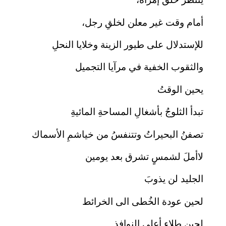
أمام وقت غير معلن لخلقِ رجل،
للإستدلال على طيور الزينة وخلايا النحلِ
والثقوب الخفية في مرآيا التجميل
يحين الوقتُ
تبدأ الثلوجُ بأشغالِ المساحةِ المائيةِ
تصفنُ البحيراتُ وتتنفسُ من خياشمِ الأسماك
لاأملَ لشمسٍ تشرق بعد يومين
الجليد لن يذوبَ
لحين عودة الخُطى الى الخرائط
لحين طلاء أعلى النوافذ