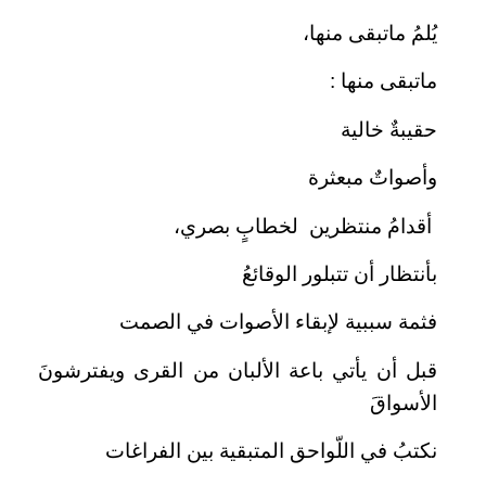
يُلمُ ماتبقى منها،
ماتبقى منها :
حقيبةٌ خالية
وأصواتٌ مبعثرة
أقدامُ منتظرين لخطابٍ بصري،
بأنتظار أن تتبلور الوقائعُ
فثمة سببية لإبقاء الأصوات في الصمت
قبل أن يأتي باعة الألبان من القرى ويفترشونَ
الأسواقَ
نكتبُ في اللّواحق المتبقية بين الفراغات