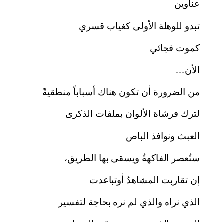
عناوين
تبدو للوهلة الأولى كغياب قسري
كموت فجائي
الأن…
من الضرورة أن تكون هناك أسباباً منطقيةً
لترك فرشاة الألوان بملفات الذكرى
العبث ونوافذ الباص
ستُعصر الفاكهةُ ويسقى بها الطريق،
إن تقاربت المشاهدُ أوتباعدت
الذي نراه والذي لم نره بحاجة لتفسير