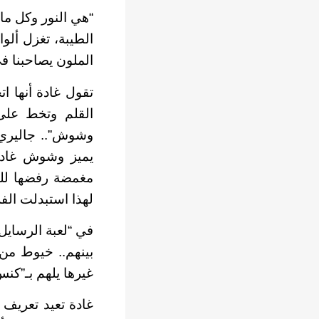
“هي النور وكل ما 
الطيبة، تغزل ألو
الملون يصاحبنا في
تقول غادة أنها ات
القلم وتخط على 
وشوش”.. جاليري 
يميز وشوش غادة 
مغمضة رفضها للو
لهذا استبدلت الفر
في “لعبة الرسايل
بينهم.. خيوط من 
غيرها يلهم بـ”كنس
غادة تعيد تعريف ن