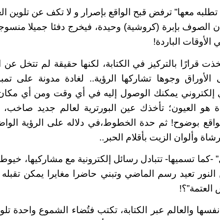
تطلبه معها”
ترفض قبح الواقع بإصرار و لا تكف عن تلوين ال
ان الصوف بإبرة (كروشية) وحيدة، فيخرج دفئا جميلا منسو
 الأوقات الباردة!
خذت قرارًا بالتركيز في الكتابة، لكنها حقيقة لم تتخل عن 
الأوراق وجوها تشاركها الرؤية.. لغادة مدونة على تمبل
إلكتروني يمكنك الوصول إليه في أي وقت ومن أي مكان..
هو العيون؛ تأخذك عين البورترية لعالم جديد صاخب، 
اقع بوضوح! ثم حدة الخطوط،في دلاله على الرؤية الواضح
شاة وألوان الزيت بأقلام الحبر..
” -كما تسميها- تتبادل رسائل إلكترونية مع مشاركيها، خيو
النور تعيد رسم الماضي وتبني حاضرا مغايرا يمكن تقبله
 العتمة”؟!
فسها والعالم عبر الكتابة، تكتب فتُضاء الشموع واحدة تلو