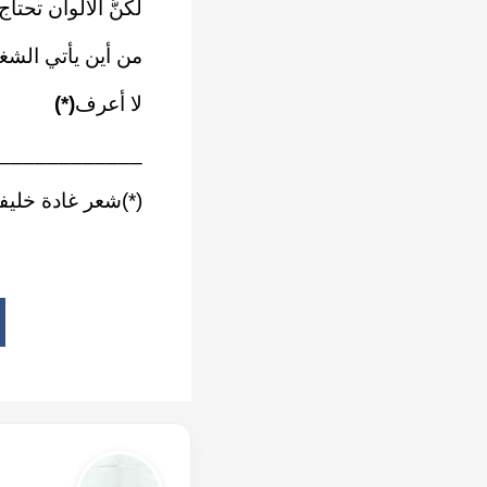
لكنَّ الألوان تحت
من أين يأتي الش
لا أعرف
(*)
____________
(*)شعر غادة خليف