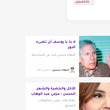
6939
مقال
لا بدّ يا يوسف أن تضىء
النور
البهاء حسين كنت فى السادسة...
البهاء حسين
2 مارس 2021
الأكل والخضرة والشعر
الحسن : عزمى عبد الوهاب
صداقة العمر الجميل
بهية طلب عزمى عبدالوهاب
الصديق...