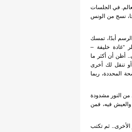
عالم. في الجلسات
جا، نسج من الونس
الرسم أبدًا، تمسك
ر “غادة خليفة –
 أظن أن أكثر ما
أو تنقل لك أخرى
ة المحددة، ربما
ط من النور مشدودة
 والعيش فيه، فمن
 الأخرى.. ثم تكتب