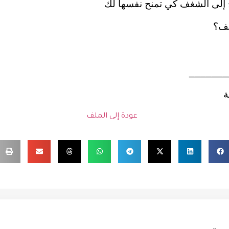
اج إلى الشغف كي تمنح نفسها لك
غف؟
_______
ة
عودة إلى الملف