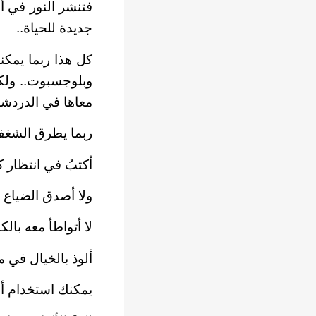
فتنشر النور في أ
جديدة للحياة..
كل هذا ربما يمكن
وبلوجسبوت.. ولك
معاها في الدردش
ربما يطرق الشغف 
أكتبُ في انتظار
ولا أصدق الضياع ال
لا أتواطأ معه بال
ألوذ بالخيال في 
يمكنك استخدام ألو