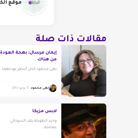
موقع الكت
مقالات ذات صلة
إيمان مرسال: بهجة العودة
من هناك
نهى محمود اثنان أنتظر عودتهما...
نهى محمود
17 يونيو 2013
لابس مزيكا
وحيد الطويلة يلف السوداني
عمامته...