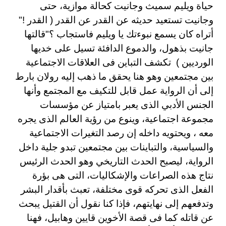
حياة ويليم سميث وجانيت كحالة موازية، حتى
وجانيت تستعيد حديثه عن القدر عن القدر ( القدر !"
أتراه كان يسمع نبوءتك يا ويليم فاستجاب ؟"قالتها
جانيت بذهول، والدموع الدافئة تسيل على خديها
الورديين ) تكشف التباين فى العلاقات الاجتماعية
بين مجتمعين وهو هنا يحقق ما ذهب إليه رولان بارط
إلى أن الرواية عمل قابل للتكيف مع المجتمع وأنها
الجنس الأدبي الذى يعبر بامتياز عن مؤسسات
مجموعة اجتماعية، وينوع من رؤية العالم الذى يجره
معه ، ويحتويه داخله إن رصد التغيرات الاجتماعية
والسياسية، والتباينات بين مجتمعين تبدو جلية داخل
الرواية، ليصبح الحدث التاريخي وهو الحدث الرئيس
نتاج هذه الصراعات والإشكاليات، التى هى بؤرة
الفعل الذى تحركه قوى مختلفة، تعبث بأقدار البشر
وتدفعهم إلى نهايتهم، فإذا كنا نقول أن القتيل يبحث
عن قاتله كما فى قصة الأخوين قايين وهابيل، فهنا