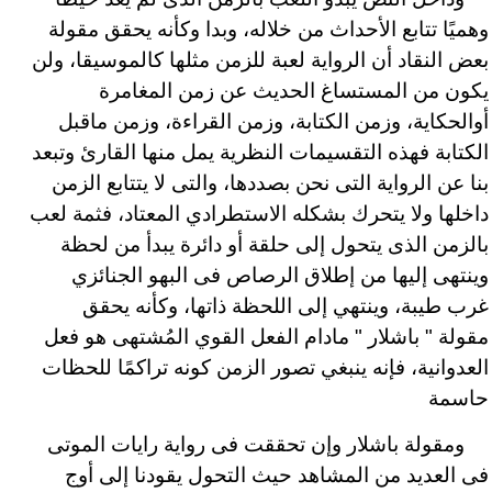
وهميًا تتابع الأحداث من خلاله، وبدا وكأنه يحقق مقولة
بعض النقاد أن الرواية لعبة للزمن مثلها كالموسيقا، ولن
يكون من المستساغ الحديث عن زمن المغامرة
أوالحكاية، وزمن الكتابة، وزمن القراءة، وزمن ماقبل
الكتابة فهذه التقسيمات النظرية يمل منها القارئ وتبعد
بنا عن الرواية التى نحن بصددها، والتى لا يتتابع الزمن
داخلها ولا يتحرك بشكله الاستطرادي المعتاد، فثمة لعب
بالزمن الذى يتحول إلى حلقة أو دائرة يبدأ من لحظة
وينتهى إليها من إطلاق الرصاص فى البهو الجنائزي
غرب طيبة، وينتهي إلى اللحظة ذاتها، وكأنه يحقق
مقولة " باشلار " مادام الفعل القوي المُشتهى هو فعل
العدوانية، فإنه ينبغي تصور الزمن كونه تراكمًا للحظات
حاسمة
ومقولة باشلار وإن تحققت فى رواية رايات الموتى
فى العديد من المشاهد حيث التحول يقودنا إلى أوج