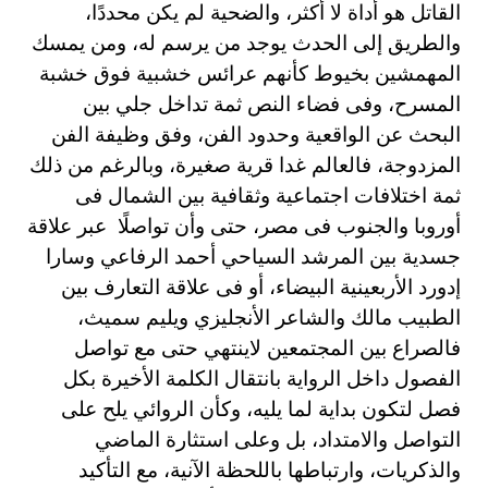
القاتل هو أداة لا أكثر، والضحية لم يكن محددًا،
والطريق إلى الحدث يوجد من يرسم له، ومن يمسك
المهمشين بخيوط كأنهم عرائس خشبية فوق خشبة
المسرح، وفى فضاء النص ثمة تداخل جلي بين
البحث عن الواقعية وحدود الفن، وفق وظيفة الفن
المزدوجة، فالعالم غدا قرية صغيرة، وبالرغم من ذلك
ثمة اختلافات اجتماعية وثقافية بين الشمال فى
أوروبا والجنوب فى مصر، حتى وأن تواصلًا عبر علاقة
جسدية بين المرشد السياحي أحمد الرفاعي وسارا
إدورد الأربعينية البيضاء، أو فى علاقة التعارف بين
الطبيب مالك والشاعر الأنجليزي ويليم سميث،
فالصراع بين المجتمعين لاينتهي حتى مع تواصل
الفصول داخل الرواية بانتقال الكلمة الأخيرة بكل
فصل لتكون بداية لما يليه، وكأن الروائي يلح على
التواصل والامتداد، بل وعلى استثارة الماضي
والذكريات، وارتباطها باللحظة الآنية، مع التأكيد