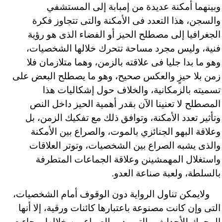
وبينهما أمكنة عديدة من إمبابة إلى المستشفي
والسجن، هذا التعدد فى الأمكنة والتى تتجاوز فكرة
الجغرافيا إلى مصطلح الحيز أو الفضاء الذى هو رؤية
فنية، وليس مجرد مساحة تتحرك خلالها الشخصيات،
وهو ما بدا جليا فى علاقته بالزمن، وهما متلازمان فلا
زمن بلا حيزٍ والعكس صحيح، وهو ما يصطلح البعض على
تسميته بالزمكانية، والخلاف حول إشكاليات هذا
المصطلح لا تعنينا الآن بقدر أهمية الحيز داخل النص
وتأثير تعدد الأمكنة، وتوافق ذلك مع تفكيك الزمن، بل
وعلاقة البهو الجنائزي بالموت، والصراع بين الأمكنة
والذى يشبه الصراع بين الشخصيات، وتوتر العلاقات
واستغلال المهمشينن وعلاقة الجماعات المتطرفة
بالسلطة، ولعبة صناعة العدو.
ولايمكن تناول الرواية دون الوقوف أمام الشخصيات،
التى وإن كانت مصنوعة باعتبارها كائنات ورقية، إلا أنها
المحرك للأحداث، والتى يدور الصراع من خلالها، وجاءت