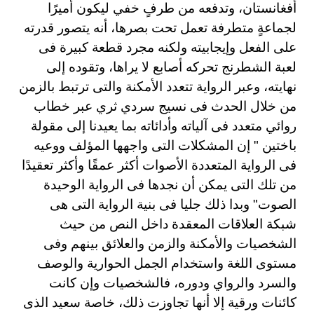
أفغانستان، وتدفعه من طرفٍ خفي ليكون أميرًا
لجماعةٍ متطرفة تعمل تحت بصرها، أنه يتصور قدرته
على الفعل وإيجابيته ولكنه مجرد قطعة كبيرة فى
لعبة الشطرنج تحركه أصابع لا يراها، وتقوده إلى
نهايته، وعبر الرواية تتعدد الأمكنة والتى ترتبط بالزمن
من خلال الحدث فى نسيج سردي ثري عبر خطاب
روائي متعدد فى آلياته وأدائاته بما يعيدنا إلى مقولة
باختين " إن المشكلات التى واجهها المؤلف ووعيه
فى الرواية المتعددة الأصوات أكثر عمقًا وأكثر تعقيدًا
من تلك التى يمكن أن نجدها فى الرواية الوحيدة
الصوت" وبدا ذلك جليا فى بنية الرواية التى هى
شبكة العلاقات المعقدة داخل النص من حيث
الشخصيات والأمكنة والزمن والعلائق بينهم وفى
مستوى اللغة واستخدام الجمل الحوارية والوصف
والسرد والرواي ودوره، فالشخصيات وإن كانت
كائنات ورقية إلا أنها تجاوزت ذلك، خاصة سعيد الذى