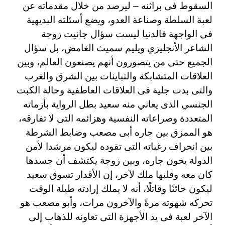
السقوط فى براثنه – ليرصد من خلال مقدماته عن
لعبة السلطة وصناعة العدو، ويضع أسئلته البديهية
فى الواجهة فالدنيا ليست سؤال جانيت زوجة
الشاعر الأنجليزي ويليم سميث الغامض، بل سؤال
الجميع حتى من يتصورون أنهم يصنعون العالم، وبين
العلاقات المتشابكة والتباينات بين الشرق والغرب
والتى بدت جلية فى العلاقات العاطفية وحالة الكبت
الجنسي الذى يعاني منه سعيد بطل الرواية بأزماته
المتعددة وصراعاته النفسية وهزائمه التى لا تفارقه،
هو الممزق بين جاره أبى مصعب وضابط الشرطة
بين انحراف رغباته التى تقوده ليكون مرشدا لأمن
الدولة يخون جاره، وبين زوجة يكتشف أن جسدها
كان معه وقلبها ملك لآخر، إن الأقدار تسوق سعيد
ليكون خائنًا وقاتلًا، أنه لا يملك إرادته طيلة الوقت
تحركه شهوته مرةً والآخرون مرات، وأبو مصعب هو
الآخر لعبة فى يد الأجهزة التى تعاونه للذهاب إلى