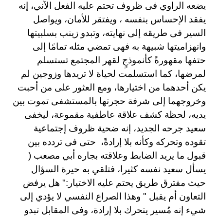
يضعه الراوي فى ظروف تحتم عليه الفعل الآني، إنه
يفقد الإحساس بنفسه ، ويفتقر للأمان، ويواصل
السير فى طريقه إلى نهايته، وتبدو زينب بسلبيتها
وانهزاميتها شبيهة به فهى تمضي مثله تمامًا إلى
حتفها مقهورةً كأنموذجٍ لقهر المجتمع تستسلم
لمرضها، كما استسلمت لحياة لا تريدها وزوجين لم
يكن أحدهما من اختيارها، ومع العثور على من أحبت
وخروجهما إلى شرفة حجرتها بالمستشفى تموت بين
يديه، لحظة كشف علاقة عاطفية مقموعة، ليخفى
سعيد جرحه الجديد، إنه ضحية ظروف إجتماعية
تقوده وتحركه وكأنه بلا إرادةً، حتى فى تردده بين
قبول ما يريد الضابط وعلاقته بجاره أبي مصعب (
يسأل سعيد نفسه كثيرا، فتلقي به حيرة السؤال
حيث مفترق طريق يحتم عليه الاختيار:
" هل يرفض
التعاون أم يقبل " وهذا الصراع النفسي لا يؤدي إلى
شيء إنه مُسير يتحرك بلا إرادة، وفى المقابل تبدو