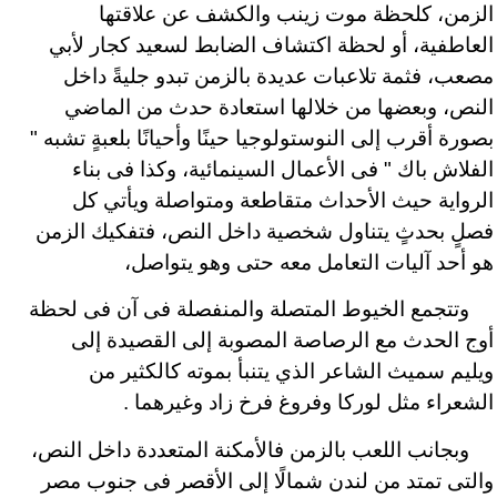
الزمن، كلحظة موت زينب والكشف عن علاقتها
العاطفية، أو لحظة اكتشاف الضابط لسعيد كجار لأبي
مصعب، فثمة تلاعبات عديدة بالزمن تبدو جليةً داخل
النص، وبعضها من خلالها استعادة حدث من الماضي
بصورة أقرب إلى النوستولوجيا حينًا وأحيانًا بلعبةٍ تشبه "
الفلاش باك " فى الأعمال السينمائية، وكذا فى بناء
الرواية حيث الأحداث متقاطعة ومتواصلة ويأتي كل
فصلٍ بحدثٍ يتناول شخصية داخل النص، فتفكيك الزمن
هو أحد آليات التعامل معه حتى وهو يتواصل،
وتتجمع الخيوط المتصلة والمنفصلة فى آن فى لحظة
أوج الحدث مع الرصاصة المصوبة إلى القصيدة إلى
ويليم سميث الشاعر الذي يتنبأ بموته كالكثير من
الشعراء مثل لوركا وفروغ فرخ زاد وغيرهما .
وبجانب اللعب بالزمن فالأمكنة المتعددة داخل النص،
والتى تمتد من لندن شمالًا إلى الأقصر فى جنوب مصر