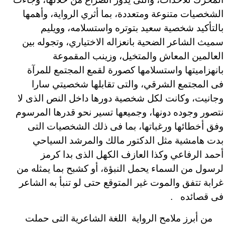
الشخصيات متنوعة ومتعددة، بما أثري الرواية، وأهمها
بالتأكيد شخصية سعيد بتوتره واستسلامه، وويليم
سميث الشاعر الضحية بانعزاله الاختياري، وتجوله بين
العالمين المعاش والمتخيل، وزينب المقموعة
بانهزاميتها واستسلامها كصورة لقمع المجتمع للمرآة
فى المجتمع الشرقي، والتى تقابلها شخصيتي سارا
وجانيت، وكانت لكل شخصية دورها داخل النص الذى لا
نتصور وجوده دونها، وجميعها تسير نحو قدرها المرسوم
وفق أخطائها ورغباتها، بما فى ذلك الشخصيات التى
بدت هامشية مثل الدكتور مالك والمرشد السياحي
أحمد الرفاعي وكذا العازف الكهل الذى بدا كرمز
لرسول من السماء يحمل النبؤة، أو كشبح بما يمثله من
غرابة تتفق والموت غير المتوقع حتى لو تنبأ به الشاعر
فى قصائده .
من أبرز ملامح الرواية اللغة الشاعرية التى حملت