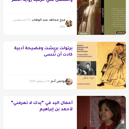
والشغل علي حرفية رواية النهر
فرج مجاهد عبد الوهاب
27 أغسطس
2022
برتولت بريشت وفضيحة أدبية
كادت أن تُنسى
بولص آدم
24 سبتمبر 2025
أعمال اليد في “يدك لا تعرفني”
لأحمد بن إبراهيم