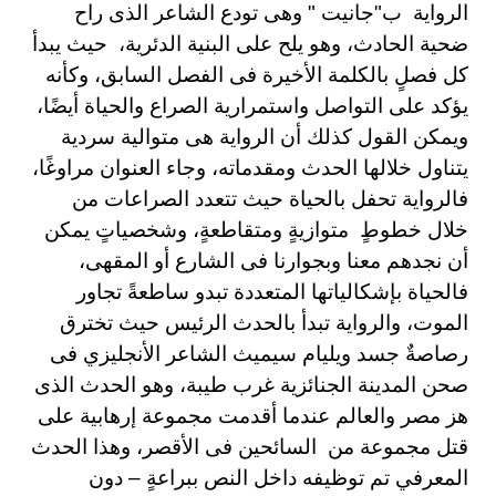
الرواية ب"جانيت " وهى تودع الشاعر الذى راح
ضحية الحادث، وهو يلح على البنية الدئرية، حيث يبدأ
كل فصلٍ بالكلمة الأخيرة فى الفصل السابق، وكأنه
يؤكد على التواصل واستمرارية الصراع والحياة أيضًا،
ويمكن القول كذلك أن الرواية هى متوالية سردية
يتناول خلالها الحدث ومقدماته، وجاء العنوان مراوغًا،
فالرواية تحفل بالحياة حيث تتعدد الصراعات من
خلال خطوطٍ متوازيةٍ ومتقاطعةٍ، وشخصياتٍ يمكن
أن نجدهم معنا وبجوارنا فى الشارع أو المقهى،
فالحياة بإشكالياتها المتعددة تبدو ساطعةً تجاور
الموت، والرواية تبدأ بالحدث الرئيس حيث تخترق
رصاصةٌ جسد ويليام سيميث الشاعر الأنجليزي فى
صحن المدينة الجنائزية غرب طيبة، وهو الحدث الذى
هز مصر والعالم عندما أقدمت مجموعة إرهابية على
قتل مجموعة من السائحين فى الأقصر، وهذا الحدث
المعرفي تم توظيفه داخل النص ببراعةٍ – دون