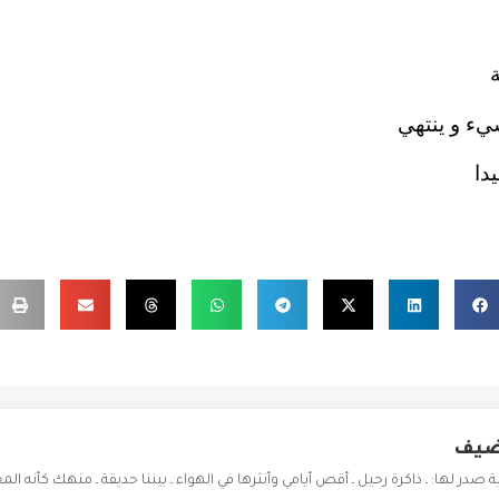
ء و ينتهي
دا
وضيف
در لها: ـ ذاكرة رحيل ـ أقص أيامي وأنثرها في الهواء ـ بيننا حديقة ـ منهك كأنه ال