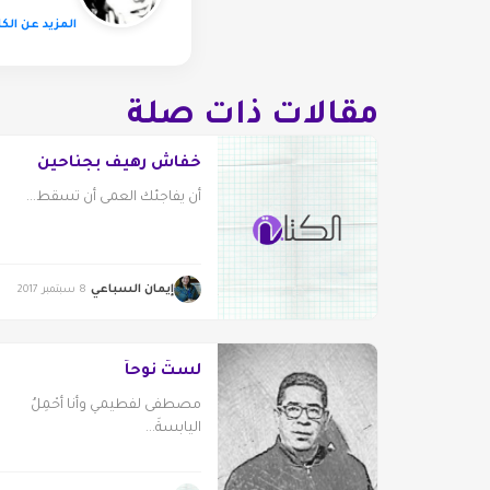
المزيد عن الكا
مقالات ذات صلة
خفاش رهيف بجناحين
أن يفاجئك العمى أن تسقط...
إيمان السباعي
8 سبتمبر 2017
لستُ نُوحاً
مصطفى لفطيمي وأنا أحْمِلُ
اليابسةَ...