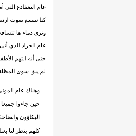
عام الضفادع التي أم
كنا نسمع صوت ارتطا
ونري دماء ها تتساق
عام الجراد الذي أت
حتي أنه التهم الأطفا
لم يبق سوى المظلة 
وهناك عام الموتى
حين جاءوا جميعا
البكاؤون والضاح
كلهم ينظر لنا بعت