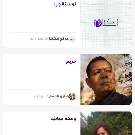
نوستالجيا
موقع الكتابة
20 يونيو 2015
مريم
طارق هاشم
7 يناير 2021
وعكة حياتيّة