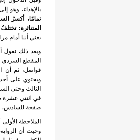
بالإهداء، وهو إل
تمامًا، أكسرُ ال
المتناثرة: تختلفُ
يعني أننا أمام مر
وبعد ذلك نقول أ
المقطع السردي ا
فواصل، ثم أن ال
ويحتوي على أحدا
الثالث وحتى السا
في اثنتي عشرة ص
صفحة للسادس، وأ
الملاحظة الأولى 
وحيث أن الرواية-