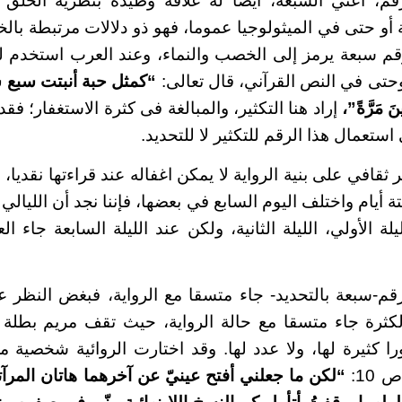
لرقم، أعني السبعة، أيضا له علاقة وطيدة بنظرية الخلق
ة أو حتى في الميثولوجيا عموما، فهو ذو دلالات مرتبطة با
قم سبعة يرمز إلى الخصب والنماء، وعند العرب استخدم للد
 وحتى في النص القرآني، قال تعالى:
“كمثل
حبة
أنبتت
سبع
س
ينَ مَرَّةً”،
إراد هنا التكثير، والمبالغة فى كثرة الاستغفار؛ ف
ستعمال هذا الرقم للتكثير لا للتحديد.
ر ثقافي على بنية الرواية لا يمكن اغفاله عند قراءتها نقديا
 أيام واختلف اليوم السابع في بعضها، فإننا نجد أن الليالي
لة الأولي، الليلة الثانية، ولكن عند الليلة السابعة جاء الع
قم-سبعة بالتحديد- جاء متسقا مع الرواية، فبغض النظر ع
كثرة جاء متسقا مع حالة الرواية، حيث تقف مريم بطلة ا
ا كثيرة لها، ولا عدد لها. وقد اختارت الروائية شخصية 
10:
“
لكن ما جعلني أفتح عينيّ عن آخرهما هاتان المرآت