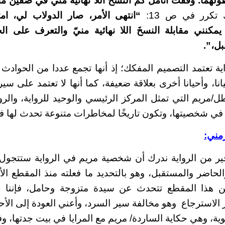
لهما. وقفتُ أتأمل كم النسخ اللا نهائية منّي في صفين متقا
 تكرر في ص 13:
“
انتهى الأمر، صار الدولاب لي، امت
ن يمكنني مقابلة النسخَ اللا نهائية منيّ والتعرف على ا
ل،”.
اية تعتمد التصميم المفكك؛ إذ أنها تجمع عددا من الحوادث
نا، وأحيانا أخرى بعلاقة ضعيفة، كما أنها لا تعتمد على سير 
مريم التي تمثل المركز الرئيسي والوحيد للرواية، والرو
 في شخصيتها، وتكون تاريخًا لمخاطرات متنوعة تحدث لها ف
زمني:
ير من الرواية ندرك أن شخصية مريم في الرواية ستتجول 
والحاضر والمستقبل، وهو بالتحديد ما فعلته منذ المقطع ال
من هذا المقطع تتحدث عن سيدة متزوجة وحامل، فإننا في 
 الاسترجاع وهو مخالفة سير السرد، وأعني العودة إلى الأح
نوية، وهي حكاية الساردة/ مريم مع المرايا في بيت جدتها، وفي