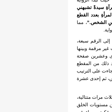
آةِ سيدةً تشبهني
مرأةِ بعدد القطع
نفسِ الشخص.”
، مما
اية.
إلى الرقم سبعة،
غير مرقمة وبينها
حدى وعشرين صفحة
د ذلك من المقطع
جاءت على الترتيب
س، ثم إحدى عشرة
اث مرات متتالية،
من مستويات الخلق