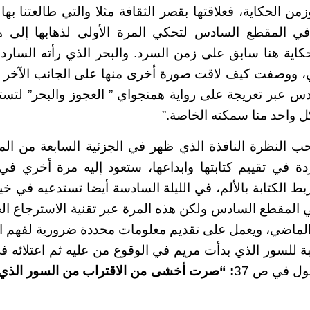
ن الحكاية، فعلاقتها بقصر الثقافة مثلا والتي طالعتنا به
 في المقطع السادس لتحكي المرة الأولى لذهابها إلى ه
اية هنا سابق على زمن السرد. والبحر الذي رأته الساردة 
، ووصفت كيف لاقت صورة أخرى منها على الجانب الآخر من
 عبر تعريجة على رواية همنجواي ” العجوز والبحر” لتست
ل واحد منا سمكته الخاصة.”
ب النظرة النافذة الذي ظهر في الجزئية السابعة من الم
دة في تقييم كتابتها وابداعها، ستعود إليه مرة أخري في ا
بط الكتابة بالألم، في الليلة السادسة أيضا تستدعيه في خي
في المقطع السادس ولكن هذه المرة عبر تقنية الاسترجاع ال
الماضي، ويعمل على تقديم معلومات محددة ضرورية لفهم ا
بة للسور الذي بدأت مريم في الوقوع من عليه ثم اعتلائه 
قول في ص 37
: “صرت أخشى من الاقتراب من السور الذي