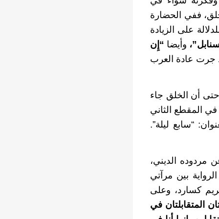
 وفكرته سواء في
لخلق، ففي الحضارة
لالة على الزيادة
نابل”،
وأيضا
“إِن
قد جرت عادة العرب
، حتى أن الخلق جاء
 في المقطع الثاني
نوان: “سابع ليلة”.
ن مردوده الديني،
لرواية بين مرآتي
مريم كسارد، وعلى
ان المتقابلتان في