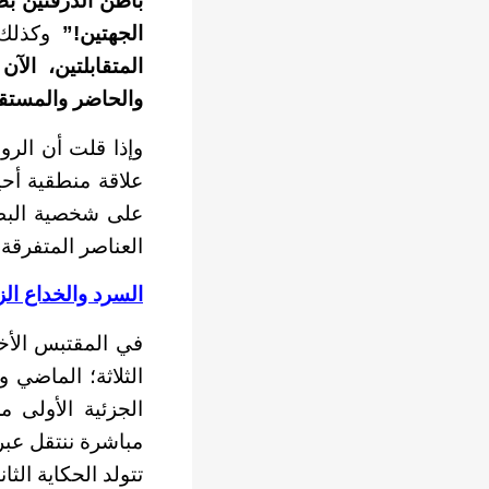
باطن الدرفتين بطو
الجهتين!”
وكذلك
المتقابلتين، الآ
والحاضر والمستقب
وإذا قلت أن الرو
علاقة منطقية أحيا
على شخصية البطل/
العناصر المتفرقة
السرد والخداع ال
في المقتبس الأخ
الثلاثة؛ الماضي 
الجزئية الأولى 
مباشرة ننتقل عبر
تتولد الحكاية الثا