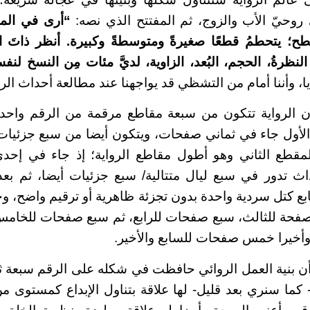
ى روحيّ الأب والزوج، ثم المفتتح الذي نصه:
“أرى في المر
سطح؛ يتحطمُ قطعًا صغيرةً ومتوسطةً وكبيرة. أنظر ذاتَ ال
 النظرةُ، الحجم، البُعد، الزاوية، لديَّ مئات مِن النسخ ل
ايا، وأننا أمام من التشظي قد يواجهنا عند مطالعة أحداث الرو
ن الرواية تتكون من سبعة مقاطع مرقمة من الرقم واحد 
لأول جاء في ثماني صفحات، ويتكون أيضا من سبع جزئيات 
مقطع الثاني وهو أطول مقاطع الرواية؛ إذ جاء في إ
ث تدور في سبع ليال متتالية/ سبع جزئيات أيضا، ثم بع
بع كتل سردية واحدة بدون تجزئة ظاهرية أو ترقيم واضح، و
فحة للثالث، سبع صفحات للرابع، ثم سبع صفحات للخام
خيرا خمس صفحات للسابع والأخير.
أن بنية العمل الروائي حافظت في شكله على الرقم سبعة ثل
 كما سنري بعد قليل- لها علاقة بتناول الإبداع كمستوى 