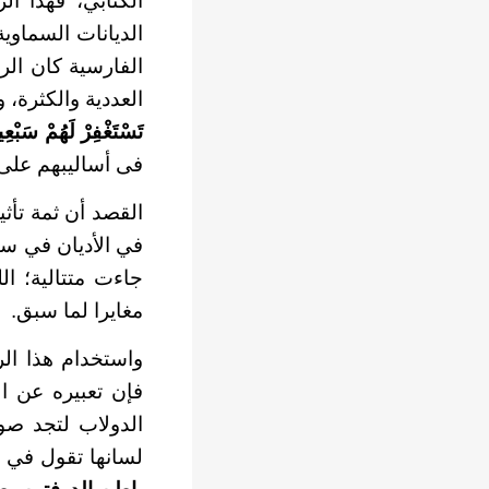
الكتابي، فهذا ا
الديانات السماوي
الفارسية كان الر
العددية والكثرة،
تَسْتَغْفِرْ لَهُمْ سَبْعِ
فى أساليبهم على ا
القصد أن ثمة تأثي
في الأديان في ستة
جاءت متتالية؛ اللي
مغايرا لما سبق.
واستخدام هذا الر
فإن تعبيره عن ال
الدولاب لتجد صور
لسانها تقول في ص 