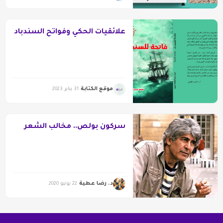
علائقيات الحكي وفواتح السندباد
موقع الكتابة
31 يناير 2023
سركون بولص.. مخالب الشعر
د. رضا عطية
22 يونيو 2020