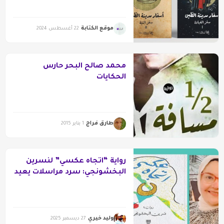
موقع الكتابة
22 أغسطس 2024
محمد صالح البحر حارس
الحكايات
طارق فراج
1 يناير 2015
رواية “اتجاه عكسي” لنسرين
البخشونجي: سرد مراسلات يعيد
كتابة الأمومة والذات على إيقاع
التمرد
وليد خيري
27 ديسمبر 2025